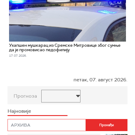
Ухапшен мушкарац из Сремске Митровице због сумње
да је промовисао педофилију
17. 07. 2026.
петак, 07. август 2026.
Прогноза
Најновије