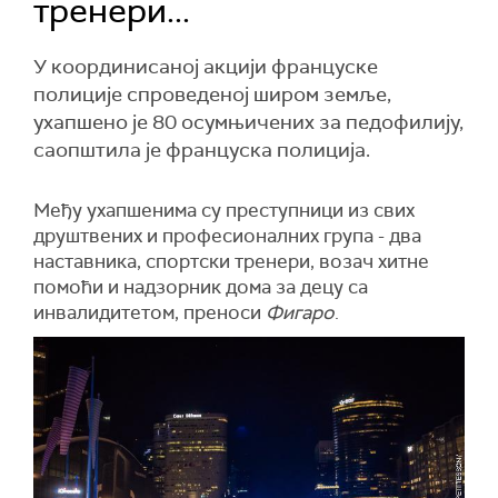
тренери...
У координисаној акцији француске
полиције спроведеној широм земље,
ухапшено је 80 осумњичених за педофилију,
саопштила је француска полиција.
Међу ухапшенима су преступници из свих
друштвених и професионалних група - два
наставника, спортски тренери, возач хитне
помоћи и надзорник дома за децу са
инвалидитетом, преноси
Фигаро
.