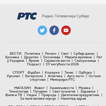
Радио Телевизија Србије
|
|
|
|
ВЕСТИ
Политика
Регион
Свет
Србија данас
|
|
|
|
Хроника
Друштво
Економија
Мерила времена
Рат
|
|
|
|
у Украјини
Време
Сервисне вести
Сматрачница
|
Подкаст
ЕУ могућности 2026
|
|
|
|
СПОРТ
Фудбал
Кошарка
Тенис
Одбојка
|
|
|
|
Рукомет
Ватерполо
Атлетика
Ауто-мото
Остали
|
спортови
Меморијал РТС
|
|
|
МАГАЗИН
Живот
Занимљивости
Музика
|
|
|
|
Технологијa
Путујемо
Свет познатих
Здравље
|
|
|
|
Филм и ТВ
Наука
Природа
Дигитални предузетник
|
За мале велике хероје
Наизглед здрав