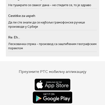
Не туширате се сваког дана – не стидите се, то је здраво
Cestitke za uspeh
Да ли сте знали да се најбоље грамофонске ручице
производе у Србији
Re: Eh...
Лесковачка спржа – производ са заштићеним географским
пореклом
Преузмите РТС мобилну апликацију