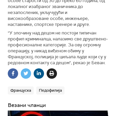
особе старости од 30 до преко 60 година, од
локалног изабраног званичника до
незапослених, укључујући и
високообразоване особе, инжењере,
наставнике, спортске тренере и друге.
"У злочину над децом не постоји типичан
профил криминалца, налазимо све друштвено-
професионалне категорије. За ову огромну
операцију, у никад виђеном обиму у
Француској, полиција је циљала људе који су у
редовном контакту са децом", рекао је Беван.
Француска
Педофилија
Везани чланци