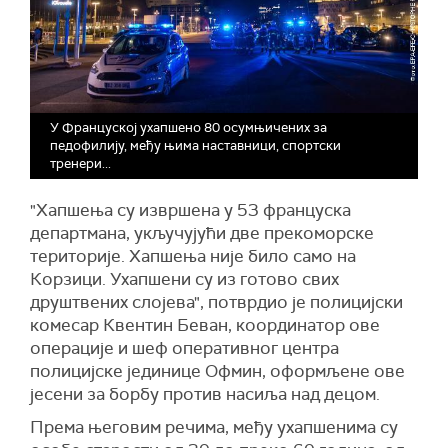
У Француској ухапшено 80 осумњичених за
педофилију, међу њима наставници, спортски
тренери...
"Хапшења су извршена у 53 француска
департмана, укључујући две прекоморске
територије. Хапшења није било само на
Корзици. Ухапшени су из готово свих
друштвених слојева", потврдио је полицијски
комесар Квентин Беван, координатор ове
операције и шеф оперативног центра
полицијске јединице Офмин, оформљене ове
јесени за борбу против насиља над децом.
Према његовим речима, међу ухапшенима су