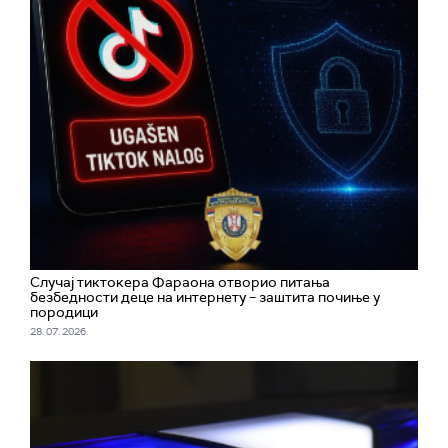
Случај тиктокера Фараона отворио питања
безбедности деце на интернету – заштита почиње у
породици
28. 07. 2026.