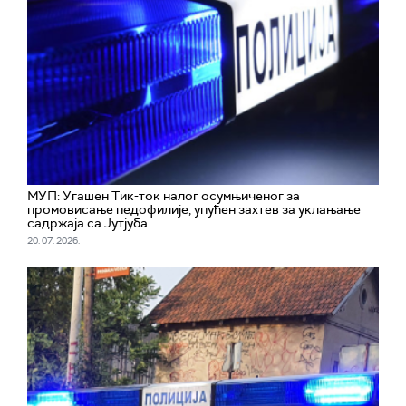
МУП: Угашен Тик-ток налог осумњиченог за
промовисање педофилије, упућен захтев за уклањање
садржаја са Јутјуба
20. 07. 2026.