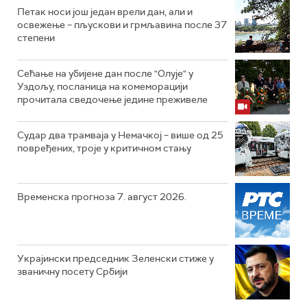
Петак носи још један врели дан, али и
освежење – пљускови и грмљавина после 37
степени
Сећање на убијене дан после "Олује" у
Уздољу, посланица на комеморацији
прочитала сведочење једине преживеле
Судар два трамваја у Немачкој – више од 25
повређених, троје у критичном стању
Временска прогноза 7. август 2026.
Украјински председник Зеленски стиже у
званичну посету Србији