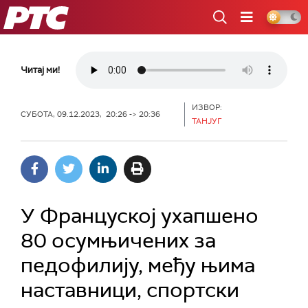
РТС
Читај ми!
ИЗВОР:
СУБОТА, 09.12.2023, 20:26 -> 20:36
ТАНЈУГ
У Француској ухапшено
80 осумњичених за
педофилију, међу њима
наставници, спортски