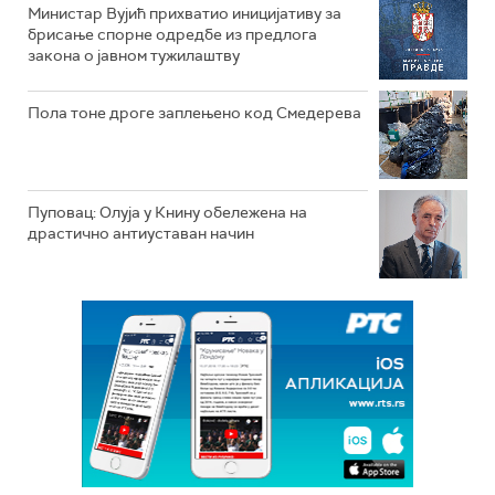
Министар Вујић прихватио иницијативу за
брисање спорне одредбе из предлога
закона o јавном тужилаштву
Пола тоне дроге заплењено код Смедерева
Пуповац: Олуја у Книну обележена на
драстично антиуставан начин