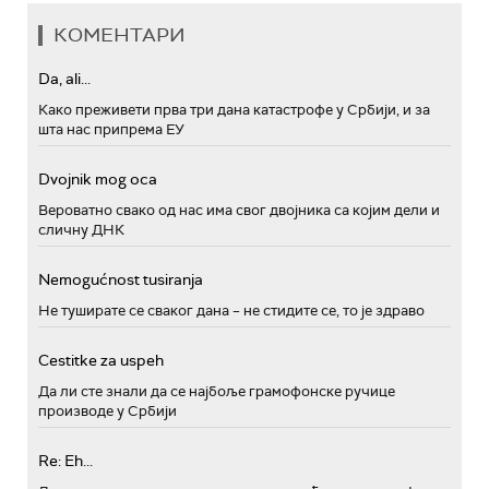
КОМЕНТАРИ
Da, ali...
Како преживети прва три дана катастрофе у Србији, и за
шта нас припрема ЕУ
Dvojnik mog oca
Вероватно свако од нас има свог двојника са којим дели и
сличну ДНК
Nemogućnost tusiranja
Не туширате се сваког дана – не стидите се, то је здраво
Cestitke za uspeh
Да ли сте знали да се најбоље грамофонске ручице
производе у Србији
Re: Eh...