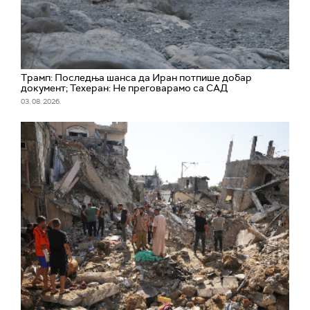
Трамп: Последња шанса да Иран потпише добар
документ; Техеран: Не преговарамо са САД
03. 08. 2026.