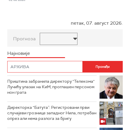
петак, 07. август 2026.
Прогноза
Најновије
Приштина забранила директору "Телекома"
Лучићу улазак на КиМ, проглашен персоном
нон грата
Директорка "Батута”: Регистровани први
случајеви грознице западног Нила, потребан
опрез али нема разлога за бригу