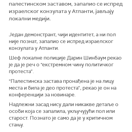
палестинском заставом, запалио се испред
израелског конзулата у Атланти, јављају
локални медији.
Један демонстрант, чији идентитет, а ни пол
није познат, запалио се испред израелског
конзулата у Атланти.
Шеф локалне полиције Дарин Шинбаум рекао
је да је реч о "екстремном чину политичког
протеста“.
"Палестинска застава пронађена је на лицу
места и била је део протеста“, рекао је он на
конференцији за новинаре.
Надлежни засад нису дали никакве детаље о
особи која се запалила, укључујући пол или
старост. Познато је само да је у критичном
стању.