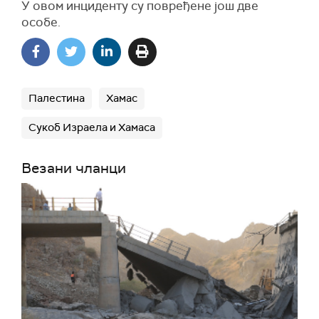
У овом инциденту су повређене још две
особе.
Палестина
Хамас
Сукоб Израела и Хамаса
Везани чланци