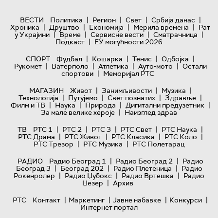
|
|
|
|
ВЕСТИ
Политика
Регион
Свет
Србија данас
|
|
|
|
Хроника
Друштво
Економија
Мерила времена
Рат
|
|
|
|
у Украјини
Време
Сервисне вести
Сматрачница
|
Подкаст
ЕУ могућности 2026
|
|
|
|
СПОРТ
Фудбал
Кошарка
Тенис
Одбојка
|
|
|
|
Рукомет
Ватерполо
Атлетика
Ауто-мото
Остали
|
спортови
Меморијал РТС
|
|
|
МАГАЗИН
Живот
Занимљивости
Музика
|
|
|
|
Технологијa
Путујемо
Свет познатих
Здравље
|
|
|
|
Филм и ТВ
Наука
Природа
Дигитални предузетник
|
За мале велике хероје
Наизглед здрав
|
|
|
|
|
ТВ
РТС 1
РТС 2
РТС 3
РТС Свет
РТС Наука
|
|
|
|
РТС Драма
РТС Живот
РТС Класика
РТС Коло
|
|
РТС Трезор
РТС Музика
РТС Полетарац
|
|
РАДИО
Радио Београд 1
Радио Београд 2
Радио
|
|
|
Београд 3
Београд 202
Радио Плетеница
Радио
|
|
|
Рокенролер
Радио Џубокс
Радио Вртешка
Радио
|
Џезер
Архив
|
|
|
|
РТС
Контакт
Маркетинг
Јавне набавке
Конкурси
Интернет портал