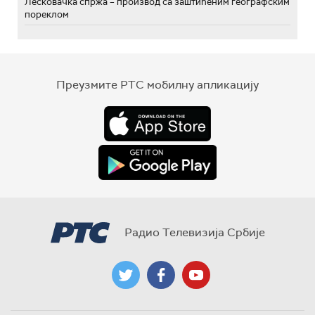
Лесковачка спржа – производ са заштићеним географским
пореклом
Преузмите РТС мобилну апликацију
Радио Телевизија Србије