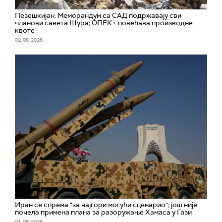
Пезешкијан: Меморандум са САД подржавају сви
чланови савета Шура; ОПЕК+ повећава производне
квоте
02. 08. 2026.
Иран се спрема "за најгори могући сценарио"; jош није
почела примена плана за разоружање Хамаса у Гази
01. 08. 2026.