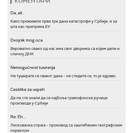
КОМЕНТАРИ
Da, ali...
Како преживети прва три дана катастрофе у Србији, и за
шта нас припрема ЕУ
Dvojnik mog oca
Вероватно свако од нас има свог двојника са којим дели и
сличну ДНК
Nemogućnost tusiranja
Не туширате се сваког дана – не стидите се, то је здраво
Cestitke za uspeh
Да ли сте знали да се најбоље грамофонске ручице
производе у Србији
Re: Eh...
Лесковачка спржа – производ са заштићеним географским
пореклом