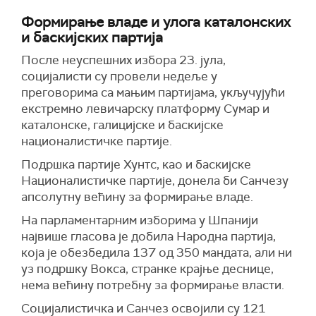
Формирање владе и улога каталонских
и баскијских партија
После неуспешних избора 23. јула,
социјалисти су провели недеље у
преговорима са мањим партијама, укључујући
екстремно левичарску платформу Сумар и
каталонске, галицијске и баскијске
националистичке партије.
Подршка партије Хунтс, као и баскијске
Националистичке партије, донела би Санчезу
апсолутну већину за формирање владе.
На парламентарним изборима у Шпанији
највише гласова је добила Народна партија,
која је обезбедила 137 од 350 мандата, али ни
уз подршку Вокса, странке крајње деснице,
нема већину потребну за формирање власти.
Социјалистичка и Санчез освојили су 121