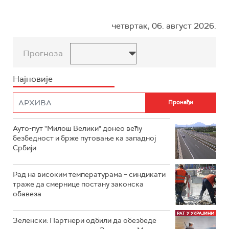
четвртак, 06. август 2026.
Прогноза
Најновије
Ауто-пут "Милош Велики" донео већу
безбедност и брже путовање ка западној
Србији
Рад на високим температурама – синдикати
траже да смернице постану законска
обавеза
Зеленски: Партнери одбили да обезбеде