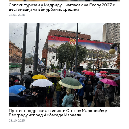
Српски туризам у Мадриду – нагласак на Експу 2027 и
дестинацијама ван урбаних средина
22. 01. 2026.
Протест подршке активисти Огњену Марковићу у
Београду испред Амбасаде Израела
03. 10. 2025.