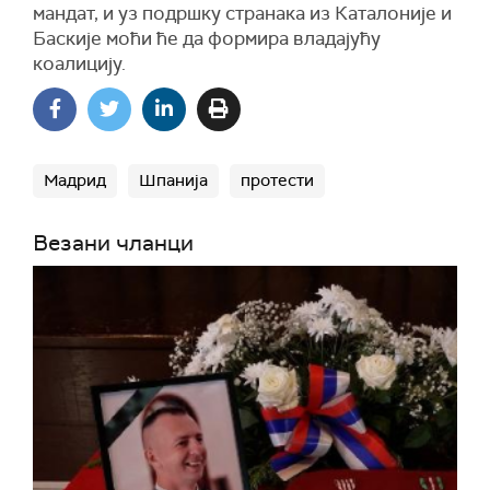
мандат, и уз подршку странака из Каталоније и
Баскије моћи ће да формира владајућу
коалицију.
Мадрид
Шпанија
протести
Везани чланци