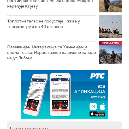
противракетне системе; Захарова: Макрон
наређује Кијеву
Топлотни талас не посустаје – жива у
термометру и до 40 степени
Пезешкијан: Интеракција са Хамнеијем је
веома тешка; Израел извео ваздушне нападе
на југ Либана