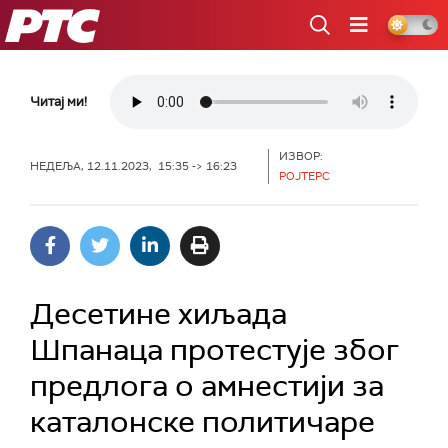
РТС
Читај ми!
ИЗВОР:
НЕДЕЉА, 12.11.2023, 15:35 -> 16:23
РОЈТЕРС
Десетине хиљада
Шпанаца протестује због
предлога о амнестији за
каталонске политичаре