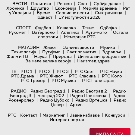
|
|
|
|
ВЕСТИ
Политика
Регион
Свет
Србија данас
|
|
|
|
Хроника
Друштво
Економија
Мерила времена
Рат
|
|
|
|
у Украјини
Време
Сервисне вести
Сматрачница
|
Подкаст
ЕУ могућности 2026
|
|
|
|
СПОРТ
Фудбал
Кошарка
Тенис
Одбојка
|
|
|
|
Рукомет
Ватерполо
Атлетика
Ауто-мото
Остали
|
спортови
Меморијал РТС
|
|
|
МАГАЗИН
Живот
Занимљивости
Музика
|
|
|
|
Технологијa
Путујемо
Свет познатих
Здравље
|
|
|
|
Филм и ТВ
Наука
Природа
Дигитални предузетник
|
За мале велике хероје
Наизглед здрав
|
|
|
|
|
ТВ
РТС 1
РТС 2
РТС 3
РТС Свет
РТС Наука
|
|
|
|
РТС Драма
РТС Живот
РТС Класика
РТС Коло
|
|
РТС Трезор
РТС Музика
РТС Полетарац
|
|
РАДИО
Радио Београд 1
Радио Београд 2
Радио
|
|
|
Београд 3
Београд 202
Радио Плетеница
Радио
|
|
|
Рокенролер
Радио Џубокс
Радио Вртешка
Радио
|
Џезер
Архив
|
|
|
|
РТС
Контакт
Маркетинг
Јавне набавке
Конкурси
Интернет портал
МАПА САЈТА