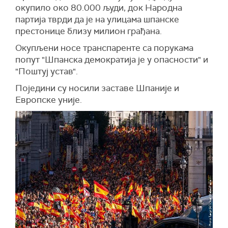
окупило око 80.000 људи, док Народна
партија тврди да је на улицама шпанске
престонице близу милион грађана.
Окупљени носе транспаренте са порукама
попут "Шпанска демократија је у опасности" и
"Поштуј устав".
Поједини су носили заставе Шпаније и
Европске уније.