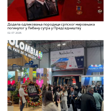
Додела одликовања породици српског мировњака
погинулог у Либану сутра у Председништву
02. 07. 2026.