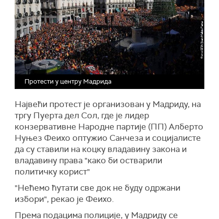
Протести у центру Мадрида
Највећи протест је организован у Мадриду, на
тргу Пуерта дел Сол, где је лидер
конзервативне Народне партије (ПП) Алберто
Нуњез Феихо оптужио Санчеза и социјалисте
да су ставили на коцку владавину закона и
владавину права "како би остварили
политичку корист"
"Нећемо ћутати све док не буду одржани
избори", рекао је Феихо.
Према подацима полиције, у Мадриду се