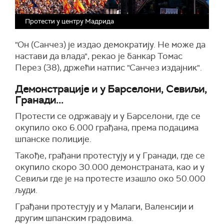
Протести у центру Мадрида
"Он (Санчез) је издао демократију. Не може да
настави да влада", рекао је банкар Томас
Перез (38), држећи натпис "Санчез издајник".
Демонстрације и у Барселони, Севиљи,
Гранади...
Протести се одржавају и у Барселони, где се
окупило око 6.000 грађана, према подацима
шпанске полиције.
Такође, грађани протестују и у Гранади, где се
окупило скоро 30.000 демонстраната, као и у
Севиљи где је на протесте изашло око 50.000
људи.
Грађани протестују и у Малаги, Валенсији и
другим шпанским градовима.