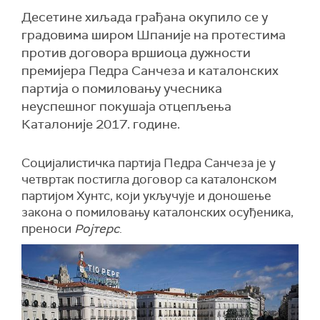
Десетине хиљада грађана окупило се у
градовима широм Шпаније на протестима
против договора вршиоца дужности
премијера Педра Санчеза и каталонских
партија о помиловању учесника
неуспешног покушаја отцепљења
Каталоније 2017. године.
Социјалистичка партија Педра Санчеза је у
четвртак постигла договор са каталонском
партијом Хунтс, који укључује и доношење
закона о помиловању каталонских осуђеника,
преноси
Ројтерс
.