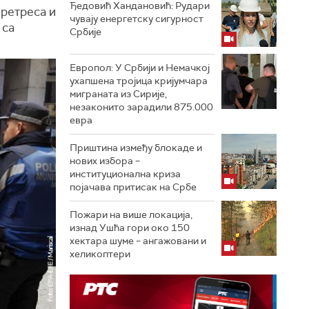
Ђедовић Хандановић: Рудари
претреса и
чувају енергетску сигурност
 са
Србије
Европол: У Србији и Немачкој
ухапшена тројица кријумчара
миграната из Сирије,
незаконито зарадили 875.000
евра
Приштина између блокаде и
нових избора –
институционална криза
појачава притисак на Србе
Пожари на више локација,
изнад Ушћа гори око 150
хектара шуме – ангажовани и
хеликоптери