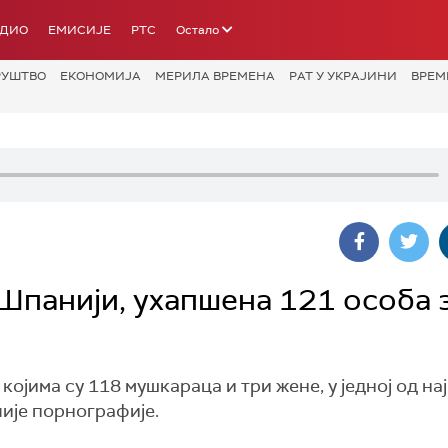
АДИО
ЕМИСИЈЕ
РТС
Остало
РУШТВО
ЕКОНОМИЈА
МЕРИЛА ВРЕМЕНА
РАТ У УКРАЈИНИ
ВРЕМ
 Шпанији, ухапшена 121 особа 
којима су 118 мушкараца и три жене, у једној од на
чије порнографије.