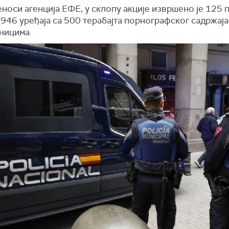
носи агенција ЕФЕ, у склопу акције извршено је 125 
946 уређаја са 500 терабајта порнографског садржаја
ницима.