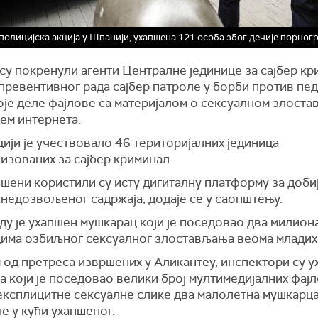
полицијска акција у Шпанији, ухапшена 121 особа због дечије порног
су покренули агенти Централне јединице за сајбер к
превентивног рада сајбер патроле у ​​борби против п
оје деле фајлове са материјалом о сексуалном злост
ем интернета.
ији је учествовало 46 територијалних јединица
изованих за сајбер криминал.
шени користили су исту дигиталну платформу за доби
недозвољеног садржаја, додаје се у саопштењу.
у је ухапшен мушкарац који је поседовао два милион
цима озбиљног сексуалног злостављања веома младих 
 од претреса извршених у Аликантеу, инспектори су у
 који је поседовао велики број мултимедијалних фајл
експлицитне сексуалне слике два малолетна мушкарца
е у кући ухапшеног.