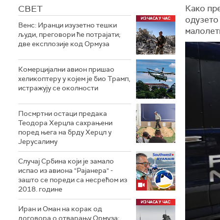
СВЕТ
Како пре
одузето 
Венс: Иранци изузетно тешки
малолет
људи, преговори ће потрајати;
две експлозије код Ормуза
Комерцијални авион пришао
хеликоптеру у којем је био Трамп,
истражују се околности
Посмртни остаци предака
Теодора Херцла сахрањени
поред њега на брду Херцл у
Јерусалиму
Случај Србина који је замало
испао из авиона "Рајанера" -
зашто се пореди са несрећом из
2018. године
Иран и Оман на корак од
договора о отварању Ормуза;