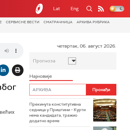
Lat
Eng
Е
СЕРВИСНЕ ВЕСТИ
СМАТРАЧНИЦА
АРХИВА РУБРИКА
четвртак, 06. август 2026.
Прогноза
Најновије
због
Прекинута конститутивна
седница у Приштини – Курти
јвећих
нема кандидата, тражио
додатно време