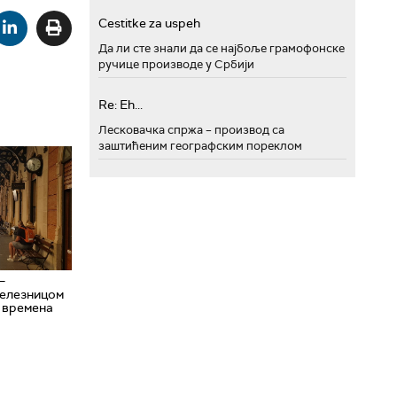
Cestitke za uspeh
Да ли сте знали да се најбоље грамофонске
ручице производе у Србији
Re: Eh...
Лесковачка спржа – производ са
заштићеним географским пореклом
–
елезницом
 времена