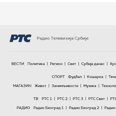
Радио Телевизија Србије
|
|
|
|
ВЕСТИ
Политика
Регион
Свет
Србија данас
Хр
|
|
СПОРТ
Фудбал
Кошарка
Тен
|
|
|
МАГАЗИН
Живот
Занимљивости
Музика
Техноло
|
|
|
|
ТВ
РТС 1
РТС 2
РТС 3
РТС Свет
РТ
|
|
РАДИО
Радио Београд 1
Радио Београд 2
Радио