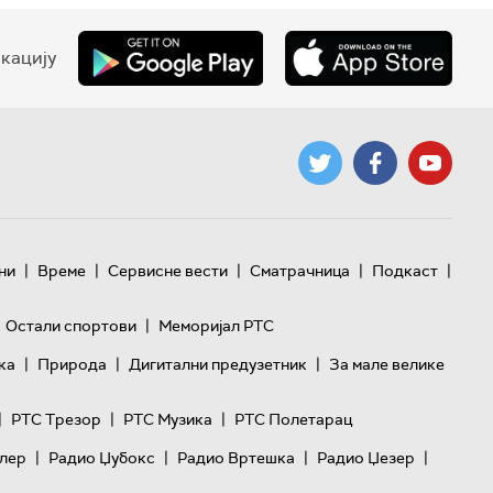
кацију
|
|
|
|
|
ни
Време
Сервисне вести
Сматрачница
Подкаст
|
Остали спортови
Меморијал РТС
|
|
|
ка
Природа
Дигитални предузетник
За мале велике
|
|
|
РТС Трезор
РТС Музика
РТС Полетарац
|
|
|
|
лер
Радио Џубокс
Радио Вртешка
Радио Џезер