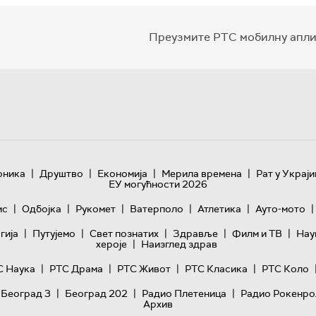
Преузмите РТС мобилну апли
|
|
|
|
оника
Друштво
Економија
Мерила времена
Рат у Украји
ЕУ могућности 2026
|
|
|
|
|
|
ис
Одбојка
Рукомет
Ватерполо
Атлетика
Ауто-мото
|
|
|
|
|
гијa
Путујемо
Свет познатих
Здравље
Филм и ТВ
Нау
|
хероје
Наизглед здрав
|
|
|
|
С Наука
РТС Драма
РТС Живот
РТС Класика
РТС Коло
|
|
|
 Београд 3
Београд 202
Радио Плетеница
Радио Рокенро
Архив