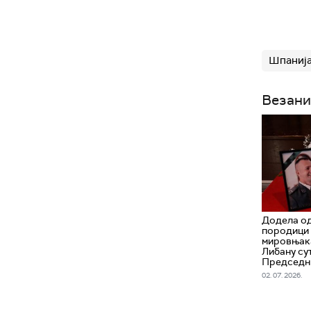
Шпаниј
Везани
Додела о
породици
мировњака
Либану су
Председн
02. 07. 2026.