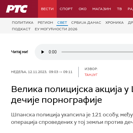
РТС
ВЕСТИ
СПОРТ
OKO
МАГАЗИН
ТВ
Р
ПОЛИТИКА
РЕГИОН
СВЕТ
СРБИЈА ДАНАС
ХРОНИКА
Д
ПОДКАСТ
ЕУ МОГУЋНОСТИ 2026
Читај ми!
ИЗВОР:
НЕДЕЉА, 12.11.2023, 09:03 -> 09:11
ТАНЈУГ
Велика полицијска акција у
дечије порнографије
Шпанска полиција ухапсила је 121 особу, међу 
операција спроведених у тој земљи против де