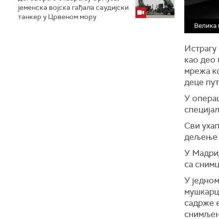
jеменска војска гађала саудијски
танкер у Црвеном мору
Велика 
Истрагу 
као део 
мрежа к
деце пут
У операц
специјал
Сви ухап
дељење 
У Мадрид
са сним
У једном
мушкарца
садрже 
снимљен