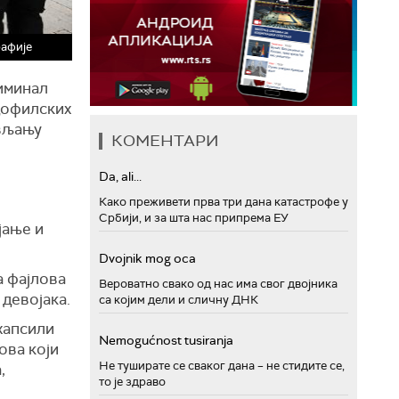
рафије
риминал
едофилских
ављању
КОМЕНТАРИ
Da, ali...
Како преживети прва три дана катастрофе у
Србији, и за шта нас припрема ЕУ
јање и
Dvojnik mog oca
а фајлова
Вероватно свако од нас има свог двојника
девојака.
са којим дели и сличну ДНК
хапсили
Nemogućnost tusiranja
ова који
Не туширате се сваког дана – не стидите се,
,
то је здраво