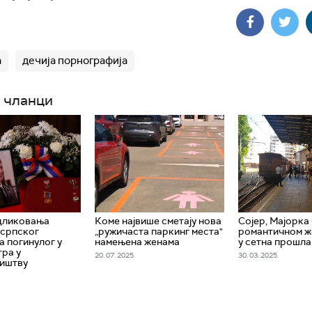
а
дечија порнографија
 чланци
дликовања
Коме највише сметају нова
Сојер, Мајорка 
 српског
„ружичаста паркинг места"
романтичном ж
 погинулог у
намењена женама
у сетна прошла
тра у
20. 07. 2025.
30. 03. 2025.
иштву