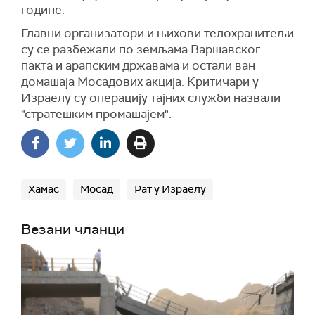
године.
Главни организатори и њихови телохранитељи
су се разбежали по земљама Варшавског
пакта и арапским државама и остали ван
домашаја Мосадових акција. Критичари у
Израелу су операцију тајних служби назвали
"стратешким промашајем".
Хамас
Мосад
Рат у Израелу
Везани чланци