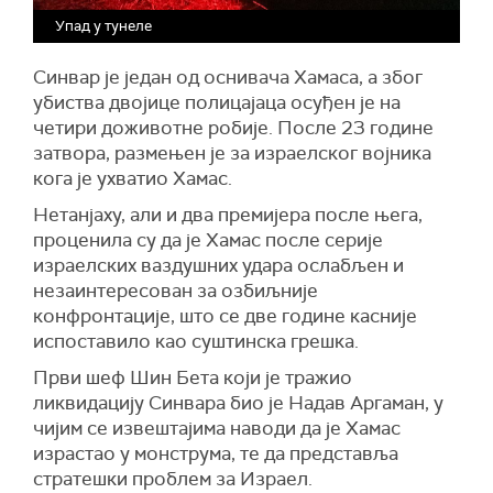
Упад у тунеле
Синвар је један од оснивача Хамаса, а због
убиства двојице полицајаца осуђен је на
четири доживотне робије. После 23 године
затвора, размењен је за израелског војника
кога је ухватио Хамас.
Нетанјаху, али и два премијера после њега,
проценила су да је Хамас после серије
израелских ваздушних удара ослабљен и
незаинтересован за озбиљније
конфронтације, што се две године касније
испоставило као суштинска грешка.
Први шеф Шин Бета који је тражио
ликвидацију Синвара био је Надав Аргаман, у
чијим се извештајима наводи да је Хамас
израстао у монструма, те да представља
стратешки проблем за Израел.