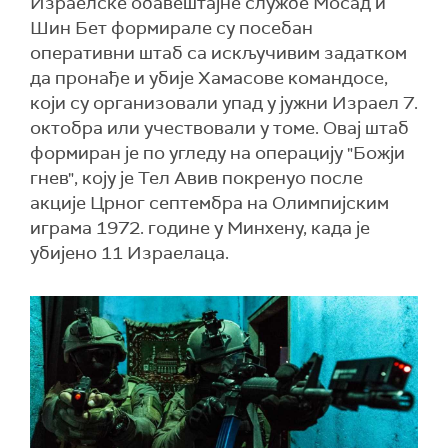
Израелске обавештајне службе Мосад и
Шин Бет формирале су посебан
оперативни штаб са искључивим задатком
да пронађе и убије Хамасове командосе,
који су организовали упад у јужни Израел 7.
октобра или учествовали у томе. Овај штаб
формиран је по угледу на операцију "Божји
гнев", коју је Тел Авив покренуо после
акције Црног септембра на Олимпијским
играма 1972. године у Минхену, када је
убијено 11 Израелаца.