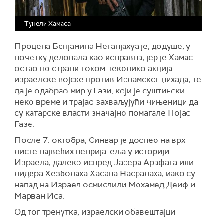
Тунели Хамаса
Процена Бенјамина Нетанјахуа је, додуше, у
почетку деловала као исправна, јер је Хамас
остао по страни током неколико акција
израелске војске против Исламског џихада, те
да је одабрао мир у Гази, који је суштински
неко време и трајао захваљујући чињеници да
су катарске власти значајно помагале Појас
Газе.
После 7. октобра, Синвар је доспео на врх
листе највећих непријатеља у историји
Израела, далеко испред Јасера Арафата или
лидера Хезболаха Хасана Насралаха, иако су
напад на Израел осмислили Мохамед Деиф и
Марван Иса.
Од тог тренутка, израелски обавештајци