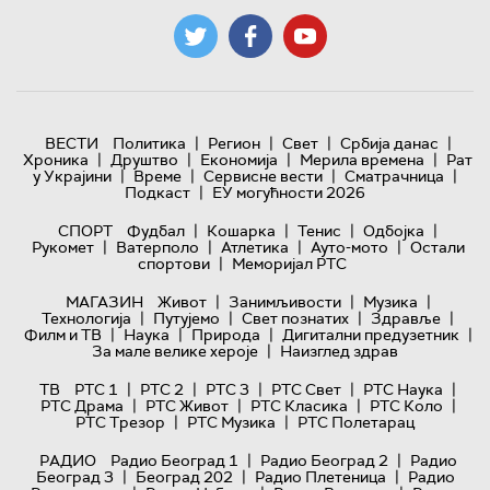
|
|
|
|
ВЕСТИ
Политика
Регион
Свет
Србија данас
|
|
|
|
Хроника
Друштво
Економија
Мерила времена
Рат
|
|
|
|
у Украјини
Време
Сервисне вести
Сматрачница
|
Подкаст
ЕУ могућности 2026
|
|
|
|
СПОРТ
Фудбал
Кошарка
Тенис
Одбојка
|
|
|
|
Рукомет
Ватерполо
Атлетика
Ауто-мото
Остали
|
спортови
Меморијал РТС
|
|
|
МАГАЗИН
Живот
Занимљивости
Музика
|
|
|
|
Технологијa
Путујемо
Свет познатих
Здравље
|
|
|
|
Филм и ТВ
Наука
Природа
Дигитални предузетник
|
За мале велике хероје
Наизглед здрав
|
|
|
|
|
ТВ
РТС 1
РТС 2
РТС 3
РТС Свет
РТС Наука
|
|
|
|
РТС Драма
РТС Живот
РТС Класика
РТС Коло
|
|
РТС Трезор
РТС Музика
РТС Полетарац
|
|
РАДИО
Радио Београд 1
Радио Београд 2
Радио
|
|
|
Београд 3
Београд 202
Радио Плетеница
Радио