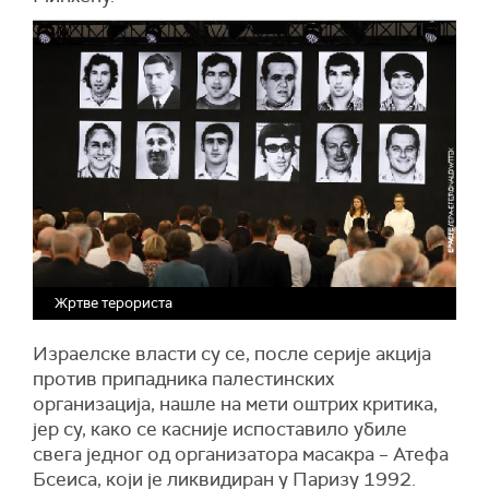
Жртве терориста
Израелске власти су се, после серије акција
против припадника палестинских
организација, нашле на мети оштрих критика,
јер су, како се касније испоставило убиле
свега једног од организатора масакра – Атефа
Бсеиса, који је ликвидиран у Паризу 1992.