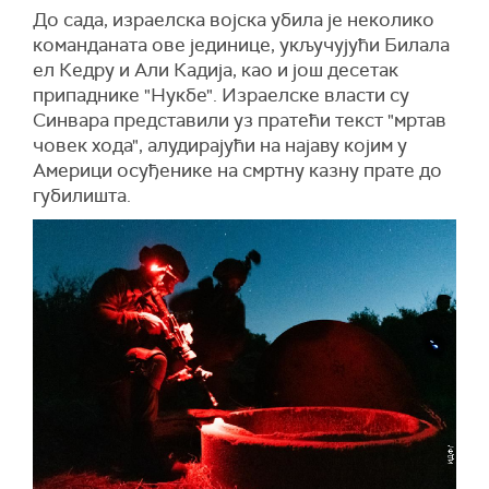
До сада, израелска војска убила је неколико
команданата ове јединице, укључујући Билала
ел Кедру и Али Кадија, као и још десетак
припаднике "Нукбе". Израелске власти су
Синвара представили уз пратећи текст "мртав
човек хода", алудирајући на најаву којим у
Америци осуђенике на смртну казну прате до
губилишта.