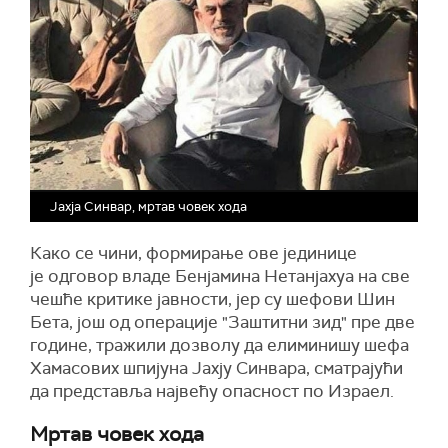
Јахја Синвар, мртав човек хода
Како се чини, формирање ове јединице
је одговор владе Бенјамина Нетанјахуа на све
чешће критике јавности, јер су шефови Шин
Бета, још од операције "Заштитни зид" пре две
године, тражили дозволу да елиминишу шефа
Хамасових шпијуна Јахју Синвара, сматрајући
да представља највећу опасност по Израел.
Мртав човек хода