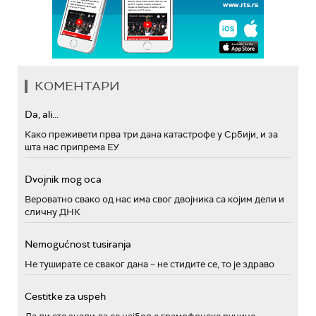
КОМЕНТАРИ
Da, ali...
Како преживети прва три дана катастрофе у Србији, и за
шта нас припрема ЕУ
Dvojnik mog oca
Вероватно свако од нас има свог двојника са којим дели и
сличну ДНК
Nemogućnost tusiranja
Не туширате се сваког дана – не стидите се, то је здраво
Cestitke za uspeh