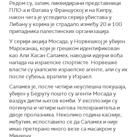
Редом су, затим, ликвидирани представници
ПЛО-а и Фатаха у Француској и на Кипру,
након чега је уследила серија убистава у
Либану у којима је страдало између 20 и 100
припадника палестинских организација.
У серији акција Мосада, у Норвешкој је убијен
Мароканац, који је грешком идентификован
као Али Хасан Саламех, наводни идејни вођа
напада на израелске спортисте. Норвешке
власти су ухапсиле израелске агенте, али су их
после суђења, вратиле у Израел.
Саламех је, после четири неуспешна покушаја,
убијен у Бејруту пошто су агенти Мосада у
ваздух дигли његов комби. У експлозији су
погинула и четири његова телохранитеља и
двоје пролазника. Неколико година касније,
међутим, испоставило се да Саламех и није
имао претерано много везе са масакром у
Минхену.