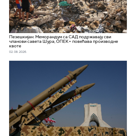
Пезешкијан: Меморандум са САД подржавају сви
чланови савета Шура; ОПЕК+ повећава производне
квоте
02. 08. 2026.