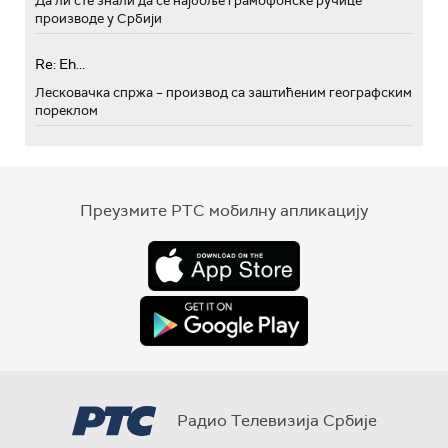
Да ли сте знали да се најбоље грамофонске ручице
производе у Србији
Re: Eh...
Лесковачка спржа – производ са заштићеним географским
пореклом
Преузмите РТС мобилну апликацију
Радио Телевизија Србије