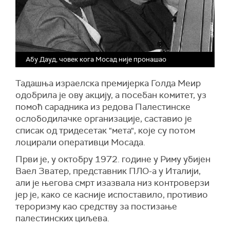
Абу Дауд, човек кога Мосад није пронашао
Тадашња израелска премијерка Голда Меир
одобрила је ову акцију, а посебан комитет, уз
помоћ сарадника из редова Палестинске
ослободилачке организације, саставио је
списак од тридесетак "мета", које су потом
лоцирали оперативци Мосада.
Први је, у октобру 1972. године у Риму убијен
Ваел Зватер, представник ПЛО-а у Италији,
али је његова смрт изазвала низ контроверзи
јер је, како се касније испоставило, противио
тероризму као средству за постизање
палестинских циљева.