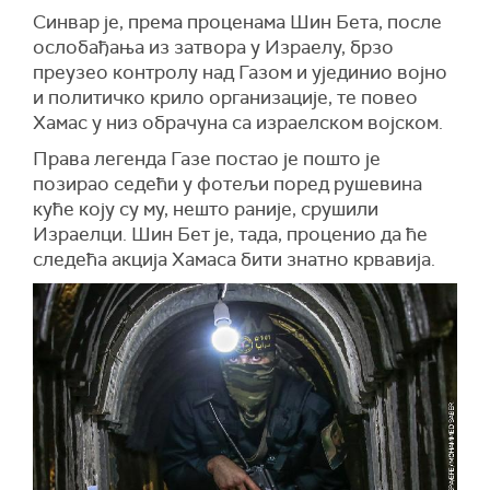
Синвар је, према проценама Шин Бета, после
ослобађања из затвора у Израелу, брзо
преузео контролу над Газом и ујединио војно
и политичко крило организације, те повео
Хамас у низ обрачуна са израелском војском.
Права легенда Газе постао је пошто је
позирао седећи у фотељи поред рушевина
куће коју су му, нешто раније, срушили
Израелци. Шин Бет је, тада, проценио да ће
следећа акција Хамаса бити знатно крвавија.