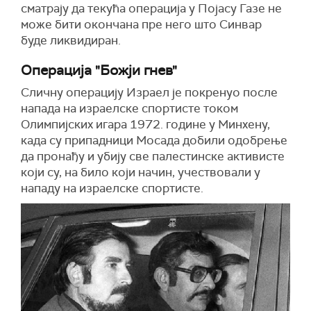
сматрају да текућа операција у Појасу Газе не
може бити окончана пре него што Синвар
буде ликвидиран.
Операција "Божји гнев"
Сличну операцију Израел је покренуо после
напада на израелске спортисте током
Олимпијских игара 1972. године у Минхену,
када су припадници Мосада добили одобрење
да пронађу и убију све палестинске активисте
који су, на било који начин, учествовали у
нападу на израелске спортисте.