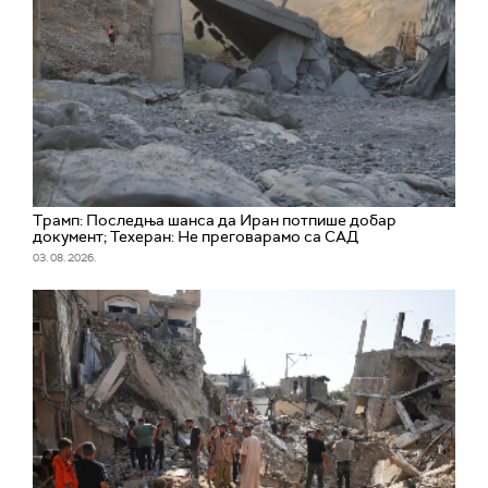
Трамп: Последња шанса да Иран потпише добар
документ; Техеран: Не преговарамо са САД
03. 08. 2026.