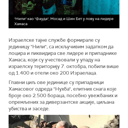
"Нили" као "Фауда", Мосад и Шин Бет у лову на лидере
Хамаса
Израелске тајне службе формирале су
јединицу "Нили", са искључивим задатком да
лоцира и ликвидира све лидере и припаднике
Хамаса, који су учествовали у упаду на
израелску територију 7. октобра, побили више
од 1.400 и отели око 200 Израелаца.
Главни циљ ове јединице су припадници
Хамасовог одреда "Нухба", елитних снага које
броје око 2.500 бораца, посебно увежбаних и
опремљених за диверзантске акције, циљана
убиства и заседе.