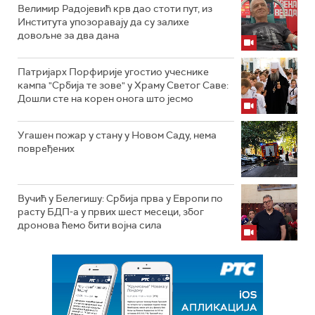
Велимир Радојевић крв дао стоти пут, из
Института упозоравају да су залихе
довољне за два дана
Патријарх Порфирије угостио учеснике
кампа "Србија те зове" у Храму Светог Саве:
Дошли сте на корен онога што јесмо
Угашен пожар у стану у Новом Саду, нема
повређених
Вучић у Белегишу: Србија прва у Европи по
расту БДП-а у првих шест месеци, због
дронова ћемо бити војна сила