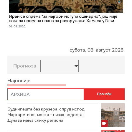
Иран се спрема "за најгори могући сценарио"; jош није
почела примена плана за разоружање Хамаса у Гази
01. 08. 2026.
субота, 08. август 2026.
Прогноза
Најновије
Будимпешта без крузера, спруд испод
Маргаретиног моста – низак водостај
Дунава мења слику региона