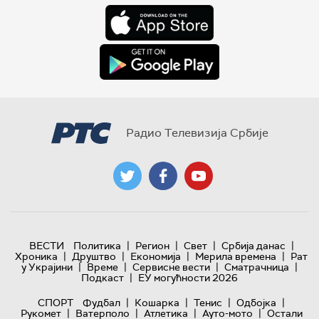
Радио Телевизија Србије
|
|
|
|
ВЕСТИ
Политика
Регион
Свет
Србија данас
|
|
|
|
Хроника
Друштво
Економија
Мерила времена
Рат
|
|
|
|
у Украјини
Време
Сервисне вести
Сматрачница
|
Подкаст
ЕУ могућности 2026
|
|
|
|
СПОРТ
Фудбал
Кошарка
Тенис
Одбојка
|
|
|
|
Рукомет
Ватерполо
Атлетика
Ауто-мото
Остали