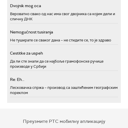
Dvojnik mog oca
Вероватно свако од нас има свог двојника са којим дели и
сличну ДНК
Nemogućnost tusiranja
Не туширате се сваког дана – не стидите се, то је здраво
Cestitke za uspeh
Да ли сте знали да се најбоље грамофонске ручице
производе у Србији
Re: Eh...
Лесковачка спржа – производ са заштићеним географским
пореклом
Преузмите РТС мобилну апликацију