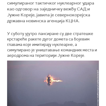
симулираног тактичког нуклеарног удара
као одговор на заједничку вежбу САД и
Јужне Кореје, јавила је севернокорејска
државна новинска агенција КЦНА.
У суботу ујутро лансиране су две стратешке
крстареће ракете дугог домета са бојевим
главама које имитирају нуклеарне, а
симулирано је уништавање командних места и
аеродрома на територији Јужне Кореје.