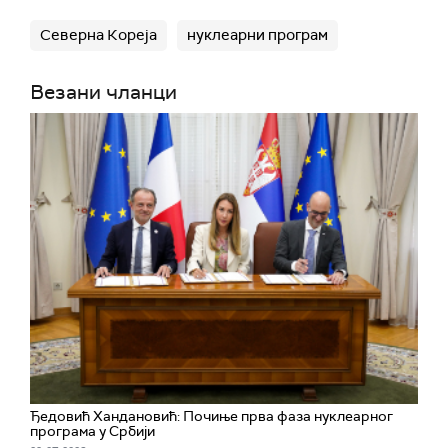
Северна Кореја
нуклеарни програм
Везани чланци
Ђедовић Хандановић: Почиње прва фаза нуклеарног
програма у Србији