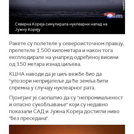
Северна Кореја симулирала нуклеарни напад на
Јужну Кореју
Ракете су полетеле у североисточном правцу,
прелетеле 1.500 километара и након тога
експлодирале на унапред одређеној висини
од 150 метара изнад циљева.
КЦНА наводи да је циљ вежбе био да
"упозори непријатеље да ће земља бити
спремна у случају нуклеарног рата.
Пјонгјанг је саопштио да су "непромишљеност
и опасно сукобљавање" који су недавно
показали САД и Јужна Кореја достигли ниво
"без преседана".