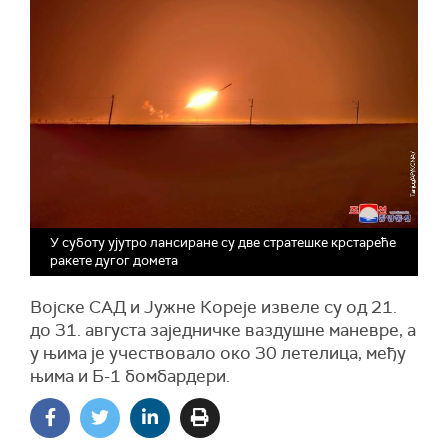
У суботу ујутро лансиране су две стратешке крстареће
ракете дугог домета
Војске САД и Јужне Кореје извеле су од 21.
до 31. августа заједничке ваздушне маневре, а
у њима је учествовало око 30 летелица, међу
њима и Б-1 бомбардери.