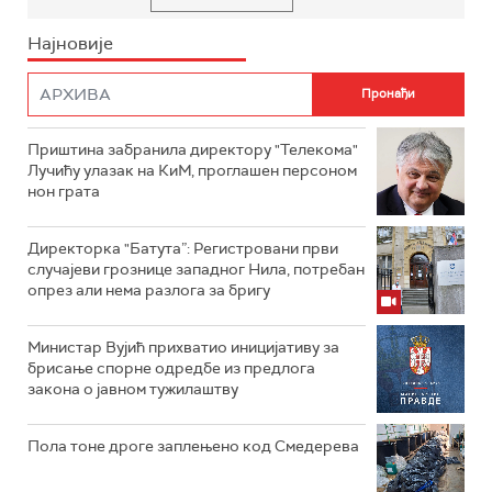
Најновије
Приштина забранила директору "Телекома"
Лучићу улазак на КиМ, проглашен персоном
нон грата
Директорка "Батута”: Регистровани први
случајеви грознице западног Нила, потребан
опрез али нема разлога за бригу
Министар Вујић прихватио иницијативу за
брисање спорне одредбе из предлога
закона o јавном тужилаштву
Пола тоне дроге заплењено код Смедерева