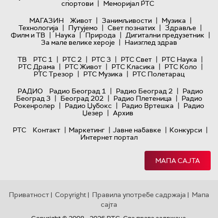
|
спортови
Меморијал РТС
|
|
|
МАГАЗИН
Живот
Занимљивости
Музика
|
|
|
|
Технологијa
Путујемо
Свет познатих
Здравље
|
|
|
|
Филм и ТВ
Наука
Природа
Дигитални предузетник
|
За мале велике хероје
Наизглед здрав
|
|
|
|
|
ТВ
РТС 1
РТС 2
РТС 3
РТС Свет
РТС Наука
|
|
|
|
РТС Драма
РТС Живот
РТС Класика
РТС Коло
|
|
РТС Трезор
РТС Музика
РТС Полетарац
|
|
РАДИО
Радио Београд 1
Радио Београд 2
Радио
|
|
|
Београд 3
Београд 202
Радио Плетеница
Радио
|
|
|
Рокенролер
Радио Џубокс
Радио Вртешка
Радио
|
Џезер
Архив
|
|
|
|
РТС
Контакт
Маркетинг
Јавне набавке
Конкурси
Интернет портал
МАПА САЈТА
Приватност
Copyright
Правила употребе садржаја
Мапа
|
|
|
сајта