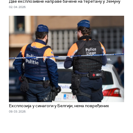
Две експлозивне направе бачене на теретану у Земуну
02. 04. 2026.
Експлозија у синагоги у Белгији, нема повређених
09. 03. 2026.