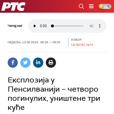
РТС
Читај ми!
ИЗВОР:
НЕДЕЉА, 13.08.2023, 08:16 -> 09:05
СИ-БИ-ЕС ЊУЗ
Експлозија у
Пенсилванији – четворо
погинулих, уништене три
куће