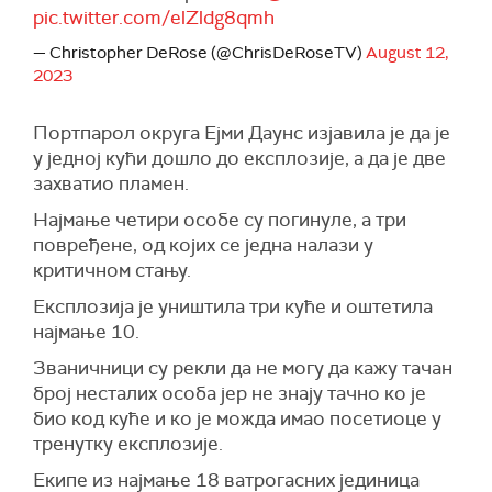
pic.twitter.com/elZldg8qmh
— Christopher DeRose (@ChrisDeRoseTV)
August 12,
2023
Портпарол округа Ејми Даунс изјавила је да је
у једној кући дошло до експлозије, а да је две
захватио пламен.
Најмање четири особе су погинуле, а три
повређене, од којих се једна налази у
критичном стању.
Експлозија је уништила три куће и оштетила
најмање 10.
Званичници су рекли да не могу да кажу тачан
број несталих особа јер не знају тачно ко је
био код куће и ко је можда имао посетиоце у
тренутку експлозије.
Екипе из најмање 18 ватрогасних јединица