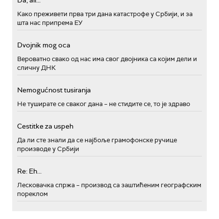
Da, ali...
Како преживети прва три дана катастрофе у Србији, и за
шта нас припрема ЕУ
Dvojnik mog oca
Вероватно свако од нас има свог двојника са којим дели и
сличну ДНК
Nemogućnost tusiranja
Не туширате се сваког дана – не стидите се, то је здраво
Cestitke za uspeh
Да ли сте знали да се најбоље грамофонске ручице
производе у Србији
Re: Eh...
Лесковачка спржа – производ са заштићеним географским
пореклом