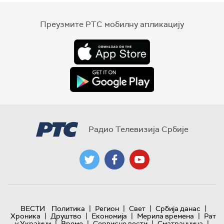
Преузмите РТС мобилну апликацију
Радио Телевизија Србије
|
|
|
|
ВЕСТИ
Политика
Регион
Свет
Србија данас
|
|
|
|
Хроника
Друштво
Економија
Мерила времена
Рат
|
|
|
|
у Украјини
Време
Сервисне вести
Сматрачница