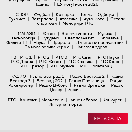
|
Подкаст
ЕУ могућности 2026
|
|
|
|
СПОРТ
Фудбал
Кошарка
Тенис
Одбојка
|
|
|
|
Рукомет
Ватерполо
Атлетика
Ауто-мото
Остали
|
спортови
Меморијал РТС
|
|
|
МАГАЗИН
Живот
Занимљивости
Музика
|
|
|
|
Технологијa
Путујемо
Свет познатих
Здравље
|
|
|
|
Филм и ТВ
Наука
Природа
Дигитални предузетник
|
За мале велике хероје
Наизглед здрав
|
|
|
|
|
ТВ
РТС 1
РТС 2
РТС 3
РТС Свет
РТС Наука
|
|
|
|
РТС Драма
РТС Живот
РТС Класика
РТС Коло
|
|
РТС Трезор
РТС Музика
РТС Полетарац
|
|
РАДИО
Радио Београд 1
Радио Београд 2
Радио
|
|
|
Београд 3
Београд 202
Радио Плетеница
Радио
|
|
|
Рокенролер
Радио Џубокс
Радио Вртешка
Радио
|
Џезер
Архив
|
|
|
|
РТС
Контакт
Маркетинг
Јавне набавке
Конкурси
Интернет портал
МАПА САЈТА