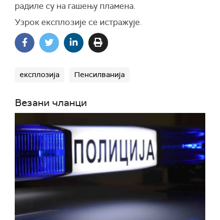
радиле су на гашењу пламена.
Узрок експлозије се истражује.
експлозија
Пенсилванија
Везани чланци