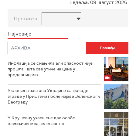
недеља, 09. август 2026.
Прогноза
Најновије
Инфлација се смањила али опасност није
прошла - шта све утиче на цене у
продавницама
Уклоњена застава Украјине са фасаде
зграде у Приштини после изјаве Зеленског у
Београду
У Крушевцу ухапшене две особе
осумњичене за зеленаштво