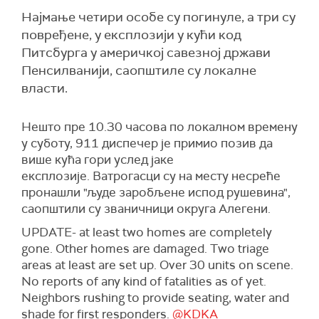
Најмање четири особе су погинуле, а три су
повређене, у експлозији у кући код
Питсбурга у америчкој савезној држави
Пенсилванији, саопштиле су локалне
власти.
Нешто пре 10.30 часова по локалном времену
у суботу, 911 диспечер је примио позив да
више кућа гори услед јаке
експлозије. Ватрогасци су на месту несреће
пронашли "људе заробљене испод рушевина",
саопштили су званичници округа Алегени.
UPDATE- at least two homes are completely
gone. Other homes are damaged. Two triage
areas at least are set up. Over 30 units on scene.
No reports of any kind of fatalities as of yet.
Neighbors rushing to provide seating, water and
shade for first responders.
@KDKA