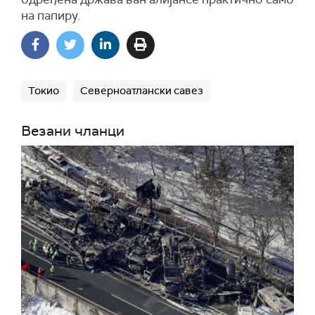
на папиру.
Токио
Северноатлански савез
Везани чланци