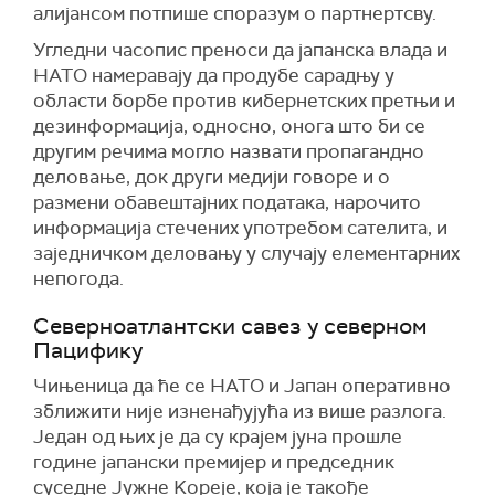
алијансом потпише споразум о партнертсву.
Угледни часопис преноси да јапанска влада и
НАТО намеравају да продубе сарадњу у
области борбе против кибернетских претњи и
дезинформација, односно, онога што би се
другим речима могло назвати пропагандно
деловање, док други медији говоре и о
размени обавештајних података, нарочито
информација стечених употребом сателита, и
заједничком деловању у случају елементарних
непогода.
Северноатлантски савез у северном
Пацифику
Чињеница да ће се НАТО и Јапан оперативно
зближити није изненађујућа из више разлога.
Један од њих је да су крајем јуна прошле
године јапански премијер и председник
суседне Јужне Kореје, која је такође