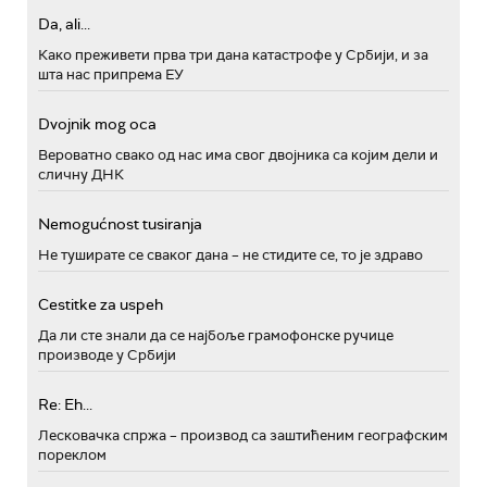
Da, ali...
Како преживети прва три дана катастрофе у Србији, и за
шта нас припрема ЕУ
Dvojnik mog oca
Вероватно свако од нас има свог двојника са којим дели и
сличну ДНК
Nemogućnost tusiranja
Не туширате се сваког дана – не стидите се, то је здраво
Cestitke za uspeh
Да ли сте знали да се најбоље грамофонске ручице
производе у Србији
Re: Eh...
Лесковачка спржа – производ са заштићеним географским
пореклом