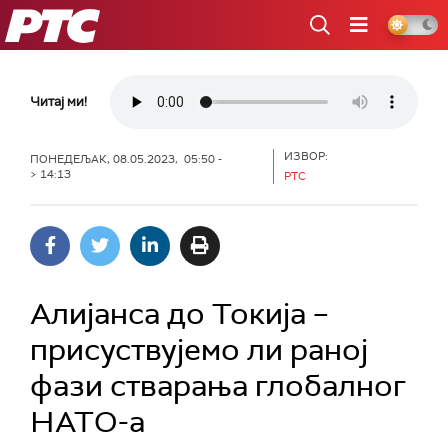
РТС
Читај ми!
ИЗВОР:
ПОНЕДЕЉАК, 08.05.2023, 05:50 -
> 14:13
РТС
Алијанса до Токија –
присуствујемо ли раној
фази стварања глобалног
НАТО-а