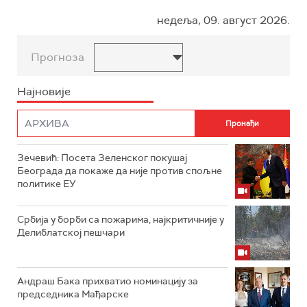
недеља, 09. август 2026.
Прогноза
Најновије
Зечевић: Посета Зеленског покушај
Београда да покаже да није против спољне
политике ЕУ
Србија у борби са пожарима, најкритичније у
Делиблатској пешчари
Андраш Бака прихватио номинацију за
председника Мађарске