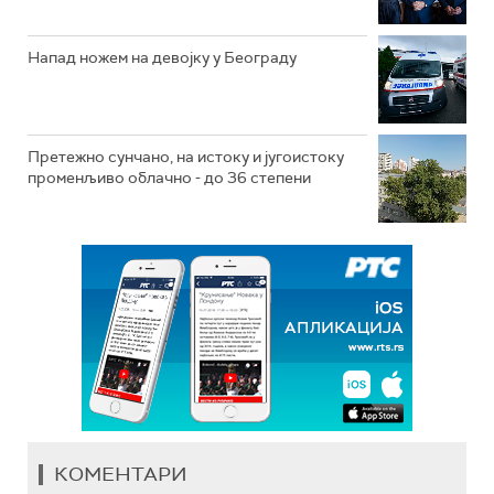
Напад ножем на девојку у Београду
Претежно сунчано, на истоку и југоистоку
променљиво облачно - до 36 степени
КОМЕНТАРИ