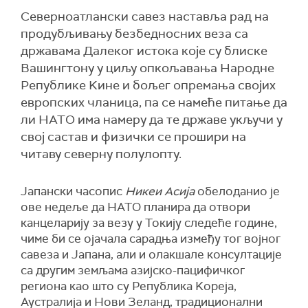
Северноатлански савез наставља рад на
продубљивању безбедносних веза са
државама Далеког истока које су блиске
Вашингтону у циљу опкољавања Народне
Републике Kине и бољег опремања својих
европских чланица, па се намеће питање да
ли НАТО има намеру да те државе укључи у
свој састав и физички се прошири на
читаву северну полулопту.
Јапански часопис
Никеи Асија
обелоданио је
ове недеље да НАТО планира да отвори
канцеларију за везу у Токију следеће године,
чиме би се ојачала сарадња између тог војног
савеза и Јапана, али и олакшале консултације
са другим земљама азијско-пацифичког
региона као што су Република Kореја,
Аустралија и Нови Зеланд, традиционални