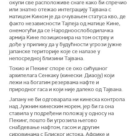
окупи све расположиве снаге како би спречио
или знатно отежао интеграцију Тајвана с
матицом Kином је да очувањем статуса кво, де
факто независности Тајпеја од матице Kине,
онемогући да се Народноослободилачка
армија Kине позиционира на том острву и
дође у прилику да у будућности угрози јужне
јапанске територије које се налазе у
непосредној близини Тајвана.
Токио и Пекинг споре се око сићушног
архипелага Сенкаку (кинески: Диаоју) који
лежи на богатим резервама нафте и
природног гаса и који није далеко од Тајвана.
Јапану не би одговарала ни кинеска контрола
над Јужним кинеским морем, јер би га она
ставила у подређени положај у односу на
Пекинг, пошто би угрозила његово
снабдевање нафтом, гасом и другим
сировинама с Блиског истока, Африке и