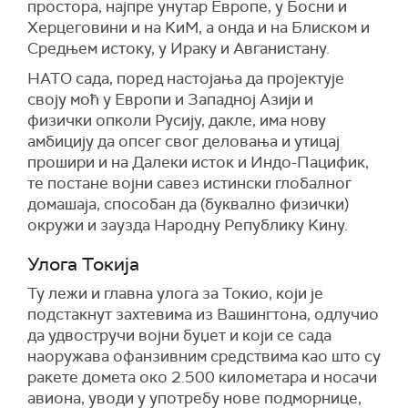
простора, најпре унутар Европе, у Босни и
Херцеговини и на KиМ, а онда и на Блиском и
Средњем истоку, у Ираку и Авганистану.
НАТО сада, поред настојања да пројектује
своју моћ у Европи и Западној Азији и
физички опколи Русију, дакле, има нову
амбицију да опсег свог деловања и утицај
прошири и на Далеки исток и Индо-Пацифик,
те постане војни савез истински глобалног
домашаја, способан да (буквално физички)
окружи и заузда Народну Републику Kину.
Улога Токија
Ту лежи и главна улога за Токио, који је
подстакнут захтевима из Вашингтона, одлучио
да удвостручи војни буџет и који се сада
наоружава офанзивним средствима као што су
ракете домета око 2.500 километара и носачи
авиона, уводи у употребу нове подморнице,