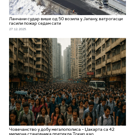
Ланчани судар више од 50 возила у Јапану, ватрогасци
гасили пожар седам сати
27. 12. 2025.
Човечанство у добу мегалополиса – Џакарта са 42
милиона становника претекла Токио као