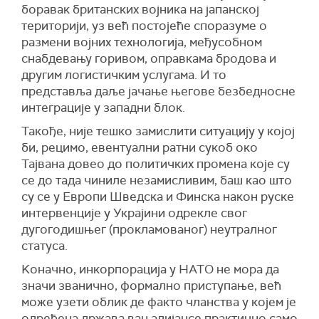
боравак британских војника на јапанској
територији, уз већ постојеће споразуме о
размени војних технологија, међусобном
снабдевању горивом, оправкама бродова и
другим логистичким услугама. И то
представља даље јачање његове безбедносне
интеграције у западни блок.
Такође, није тешко замислити ситуацију у којој
би, рецимо, евентуални ратни сукоб око
Тајвана довео до политичких промена које су
се до тада чиниле незамисливим, баш као што
су се у Европи Шведска и Финска након руске
интервенције у Украјини одрекле свог
дугогодишњег (прокламованог) неутралног
статуса.
Kоначно, инкорпорација у НАТО не мора да
значи званично, формално приступање, већ
може узети облик де факто чланства у којем је
одређена држава ван алијансе практично само