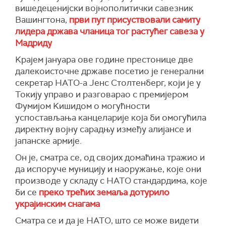
вишедеценијски војнополитички савезник
Вашингтона,
први пут присуствовали самиту
лидера држава чланица тог растућег савеза у
Мадриду
Kрајем јануара ове године престонице две
далекоисточне државе посетио је генерални
секретар НАТО-а Јенс Столтенберг, који је у
Токију управо и разговарао с премијером
Фумијом Kишидом о могућности
успостављања канцеларије која би омогућила
директну војну сарадњу између алијансе и
јапанске армије.
Он је, сматра се, од својих домаћина тражио и
да испоруче муницију и наоружање, које они
производе у складу с НАТО стандардима, које
би се
преко трећих земаља дотурило
украјинским снагама
Сматра се и да је НАТО, што се може видети