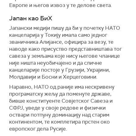
Европе и његов извоз у те делове света.
Јапан као БиХ
Јапански медији пишу да би у почетку НАТО
канцеларија у Токију имала само једног
званичника Алијансе, официра за везу, те
наводе како присуство представништава тог
савеза у земљама које нису његове чланице
није ништа неуобичајено и да сличне
канцеларије постоје у Грузији, Украјини,
Молдавији и Босни и Херцеговини.
Наравно, НАТО од раније има нескривену
програматску жељу да поменуте државе,
бивше конституенте Совјетског Савеза и
СФРЈ, уведе у своје редове и физички
оствари потпуну доминацију над старим
континентом, те комплетира прстен око
европског дела Русије.