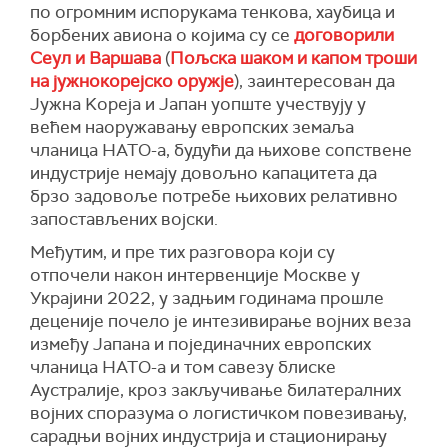
по огромним испорукама тенкова, хаубица и
борбених авиона о којима су се
договорили
Сеул и Варшава
(
Пољска шаком и капом троши
на јужнокорејско оружје
), заинтересован да
Јужна Kореја и Јапан уопште учествују у
већем наоружавању европских земаља
чланица НАТО-а, будући да њихове сопствене
индустрије немају довољно капацитета да
брзо задовоље потребе њихових релативно
запостављених војски.
Међутим, и пре тих разговора који су
отпочели након интервенције Москве у
Украјини 2022, у задњим годинама прошле
деценије почело је интезивирање војних веза
између Јапана и појединачних европских
чланица НАТО-а и том савезу блиске
Аустралије, кроз закључивање билатералних
војних споразума о логистичком повезивању,
сарадњи војних индустрија и стационирању