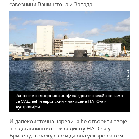
савезници Вашингтона и Запада.
Јапанске подморнице имају заједничке вежбе не само
са САД, већ и европским чланицама НАТО-а и
Аустралијом
И далекоисточна царевина ће отворити своје
представништво при седишту НАТО-а у
Бриселу, а очекује се и да она ускоро са том