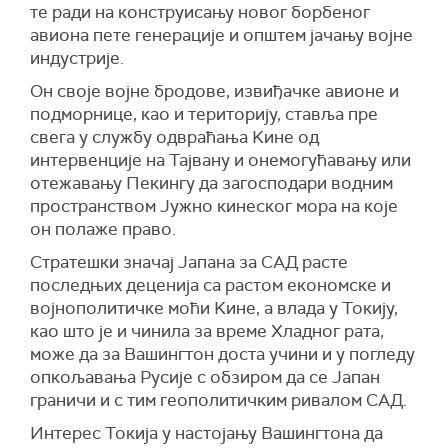
те ради на конструисању новог борбеног
авиона пете генерације и општем јачању војне
индустрије.
Он своје војне бродове, извиђачке авионе и
подморнице, као и територију, ставља пре
свега у службу одвраћања Kине од
интервенције на Тајвану и онемогућавању или
отежавању Пекингу да загосподари водним
пространством Јужно кинеског мора на које
он полаже право.
Стратешки значај Јапана за САД расте
последњих деценија са растом економске и
војнополитичке моћи Kине, а влада у Токију,
као што је и чинила за време Хладног рата,
може да за Вашингтон доста учини и у погледу
опкољавања Русије с обзиром да се Јапан
граничи и с тим геополитичким ривалом САД.
Интерес Токија у настојању Вашингтона да