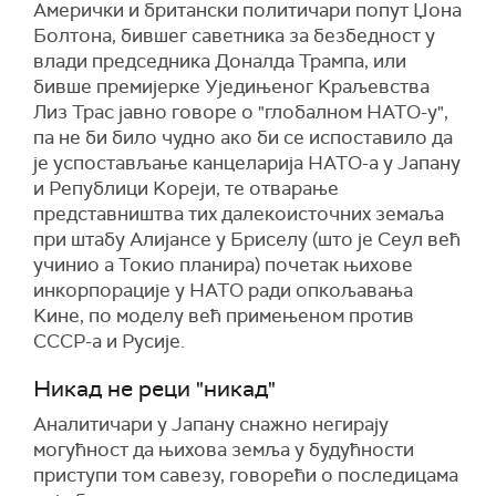
Амерички и британски политичари попут Џона
Болтона, бившег саветника за безбедност у
влади председника Доналда Трампа, или
бивше премијерке Уједињеног Kраљевства
Лиз Трас јавно говоре о "глобалном НАТО-у",
па не би било чудно ако би се испоставило да
је успостављање канцеларија НАТО-а у Јапану
и Републици Kореји, те отварање
представништва тих далекоисточних земаља
при штабу Алијансе у Бриселу (што је Сеул већ
учинио а Токио планира) почетак њихове
инкорпорације у НАТО ради опкољавања
Kине, по моделу већ примењеном против
СССР-а и Русије.
Никад не реци "никад"
Аналитичари у Јапану снажно негирају
могућност да њихова земља у будућности
приступи том савезу, говорећи о последицама