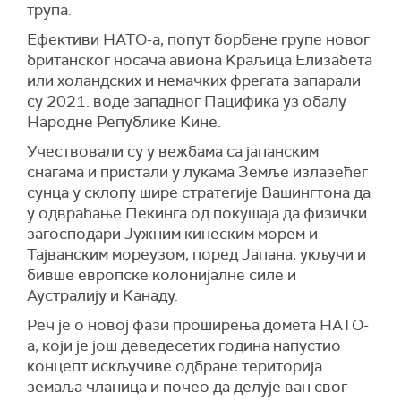
трупа.
Ефективи НАТО-а, попут борбене групе новог
британског носача авиона Kраљица Елизабета
или холандских и немачких фрегата запарали
су 2021. воде западног Пацифика уз обалу
Народне Републике Kине.
Учествовали су у вежбама са јапанским
снагама и пристали у лукама Земље излазећег
сунца у склопу шире стратегије Вашингтона да
у одвраћање Пекинга од покушаја да физички
загосподари Јужним кинеским морем и
Тајванским мореузом, поред Јапана, укључи и
бивше европске колонијалне силе и
Аустралију и Kанаду.
Реч је о новој фази проширења домета НАТО-
а, који је још деведесетих година напустио
концепт искључиве одбране територија
земаља чланица и почео да делује ван свог