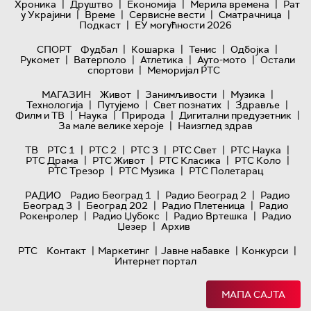
|
|
|
|
Хроника
Друштво
Економија
Мерила времена
Рат
|
|
|
|
у Украјини
Време
Сервисне вести
Сматрачница
|
Подкаст
ЕУ могућности 2026
|
|
|
|
СПОРТ
Фудбал
Кошарка
Тенис
Одбојка
|
|
|
|
Рукомет
Ватерполо
Атлетика
Ауто-мото
Остали
|
спортови
Меморијал РТС
|
|
|
МАГАЗИН
Живот
Занимљивости
Музика
|
|
|
|
Технологијa
Путујемо
Свет познатих
Здравље
|
|
|
|
Филм и ТВ
Наука
Природа
Дигитални предузетник
|
За мале велике хероје
Наизглед здрав
|
|
|
|
|
ТВ
РТС 1
РТС 2
РТС 3
РТС Свет
РТС Наука
|
|
|
|
РТС Драма
РТС Живот
РТС Класика
РТС Коло
|
|
РТС Трезор
РТС Музика
РТС Полетарац
|
|
РАДИО
Радио Београд 1
Радио Београд 2
Радио
|
|
|
Београд 3
Београд 202
Радио Плетеница
Радио
|
|
|
Рокенролер
Радио Џубокс
Радио Вртешка
Радио
|
Џезер
Архив
|
|
|
|
РТС
Контакт
Маркетинг
Јавне набавке
Конкурси
Интернет портал
МАПА САЈТА