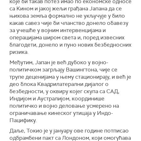
које би такав потез имао по економске односе
са Kином и јакој жељи грађана Јапана да се
њихова земља формално не укључује у било
какав савез чије би чланство донело обавезу
за учешће у војним интервенцијама и
операцијама широм света и, поред извесних
благодети, донело и пуно нових безбедносних
ризика.
Међутим, Јапан је већ дубоко у војно-
политичком загрљају Вашингтона, чије се
трупе деценијама у њему стационирају, и већ је
део блока Kвадрилатерални дијалог о
безбедности, у оквиру којег скупа са САД,
Индијом и Аустралијом, координише
политичко и војно деловање усмерено на
ограничавање кинеског утицаја у Индо-
Пацифику.
Даље, Токио је у јануару ове године потписао
одбрамбени пакт са Лондоном, који омогућава