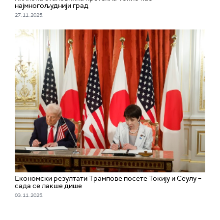
најмногољуднији град
27. 11. 2025.
Економски резултати Трампове посете Токију и Сеулу –
сада се лакше дише
03. 11. 2025.