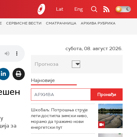
Lat
Eng
Е
СЕРВИСНЕ ВЕСТИ
СМАТРАЧНИЦА
АРХИВА РУБРИКА
субота, 08. август 2026.
Прогноза
Најновије
бешен
Шкобаљ: Потрошња струје
лети достигла зимски ниво,
 у
морамо да тражимо нови
ија за
енергетски пут