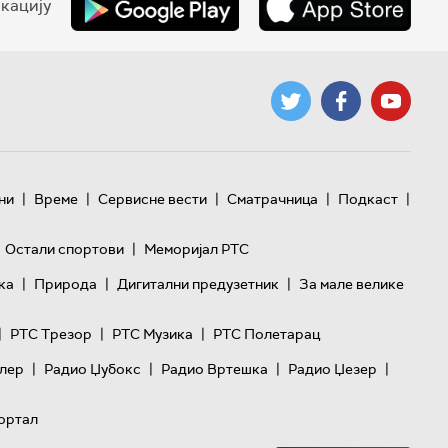
кацију
|
|
|
|
|
ни
Време
Сервисне вести
Сматрачница
Подкаст
|
Остали спортови
Меморијал РТС
|
|
|
ка
Природа
Дигитални предузетник
За мале велике
|
|
|
РТС Трезор
РТС Музика
РТС Полетарац
|
|
|
|
лер
Радио Џубокс
Радио Вртешка
Радио Џезер
ортал