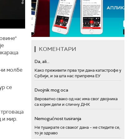
говине"
је
КОМЕНТАРИ
шкараца
Da, ali...
 ни молбе
Како преживети прва три дана катастрофе у
Србији, и за шта нас припрема ЕУ
ур се
Dvojnik mog oca
Вероватно свако од нас има свог двојника
са којим дели и сличну ДНК
 трговаца
 и мир.
Nemogućnost tusiranja
Не туширате се сваког дана – не стидите се,
то је здраво