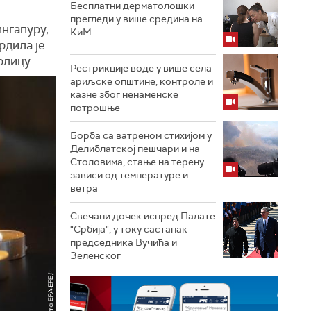
Бесплатни дерматолошки
прегледи у више средина на
ингапуру,
КиМ
рдила је
рлицу.
Рестрикције воде у више села
ариљске општине, контроле и
казне због ненаменске
потрошње
Борба са ватреном стихијом у
Делиблатској пешчари и на
Столовима, стање на терену
зависи од температуре и
ветра
Свечани дочек испред Палате
"Србија", у току састанак
председника Вучића и
Зеленског