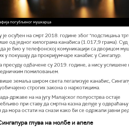
афија погубљеног мушкарца
у је осуђен на смрт 2018. године због "подстицања тр
ше од једног килограма канабиса (1.017,9 грама). Суд 
да је био у телефонској комуникацији са двојицом му
х у покушају да прокријумчаре канабис у Сингапур.
 пресуду одбачене су 2019. године, а нису услишене
седничким помиловањем.
више земаља широм света легализује канабис, Сингап
уобичајено строгих закона о наркотицима.
ада-државе на на југу Малајског полуострва остаје
ебљиво при ставу да смртна казна делује у одвраћању
 да мора остати на снази како би се одржали јавни ред
Сингапура глува на молбе и апеле