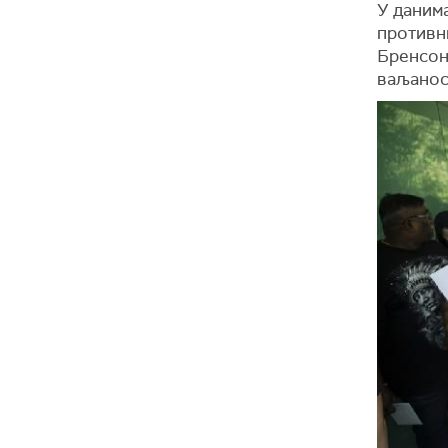
У даним
противн
Бренсон
ваљанос