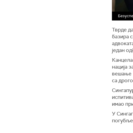
Безусп
Тврде да
базира с
адвоката
један о
Канцела
нација з
вешање 
са дрого
Сингапур
испитива
имао пр
У Синга
погубље