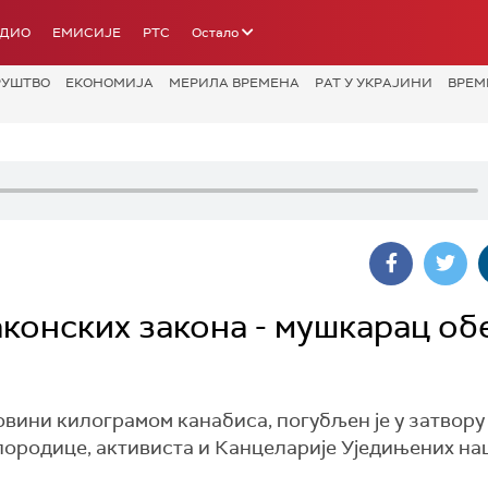
АДИО
ЕМИСИЈЕ
РТС
Остало
РУШТВО
ЕКОНОМИЈА
МЕРИЛА ВРЕМЕНА
РАТ У УКРАЈИНИ
ВРЕМ
аконских закона - мушкарац о
говини килограмом канабиса, погубљен је у затвору
ородице, активиста и Канцеларије Уједињених нац