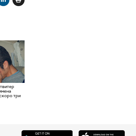
"твитер
римена
 скоро три