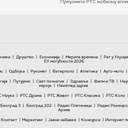
Преузмите РТС мобилну апли
|
|
|
|
оника
Друштво
Економија
Мерила времена
Рат у Украји
ЕУ могућности 2026
|
|
|
|
|
|
ис
Одбојка
Рукомет
Ватерполо
Атлетика
Ауто-мото
|
|
|
|
|
гијa
Путујемо
Свет познатих
Здравље
Филм и ТВ
Нау
|
хероје
Наизглед здрав
|
|
|
|
С Наука
РТС Драма
РТС Живот
РТС Класика
РТС Коло
|
|
|
 Београд 3
Београд 202
Радио Плетеница
Радио Рокенро
Архив
|
|
|
|
Контакт
Маркетинг
Јавне набавке
Конкурси
Интернет п