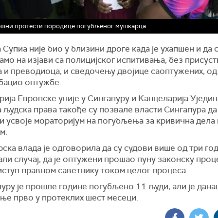
ешни протести породице погубљеног мушкарца
 Супиа није био у близини дроге када је ухапшен и да 
амо на изјави са полицијског испитивања, без присуст
 и преводиоца, и сведочењу двојице саоптужених, од 
дбацио оптужбе.
рија Европске уније у Сингапуру и Канцеларија Уједи
а људска права такође су позвале власти Сингапура д
и усвоје мораторијум на погубљења за кривична дела
м.
ска влада је одговорила да су судови више од три го
ли случај, да је оптужени прошао пуну законску проц
иступ правном саветнику током целог процеса.
пуру је прошле године погубљено 11 људи, али је дан
ње прво у протеклих шест месеци.