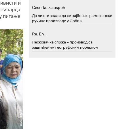
тивисти и
Cestitke za uspeh
 Ричарда
у питање
Да ли сте знали да се најбоље грамофонске
ручице производе у Србији
Re: Eh...
Лесковачка спржа – производ са
заштићеним географским пореклом