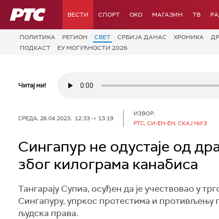
РТС
ВЕСТИ
СПОРТ
OKO
МАГАЗИН
ТВ
Р
ПОЛИТИКА
РЕГИОН
СВЕТ
СРБИЈА ДАНАС
ХРОНИКА
Д
ПОДКАСТ
ЕУ МОГУЋНОСТИ 2026
Читај ми!
ИЗВОР:
СРЕДА, 26.04.2023, 12:33 -> 13:19
РТС, СИ-ЕН-ЕН, СКАЈ ЊУЗ
Сингапур не одустаје од др
због килограма канабиса
Тангарају Супиа, осуђен да је учествовао у тр
Сингапуру, упркос протестима и противљењу п
људска права.