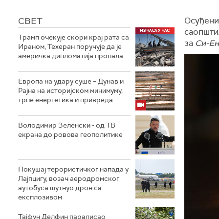
СВЕТ
Осуђени 
саопштил
Трамп очекује скори крај рата са
за
Си-Ен
Ираном, Техеран поручује да је
америчка дипломатија пропала
Европа на удару суше – Дунав и
Рајна на историјском минимуму,
трпе енергетика и привреда
Володимир Зеленски - од ТВ
екрана до ровова геополитике
Покушај терористичког напада у
Лајпцигу, возач аеродромског
аутобуса шутнуо дрон са
експлозивом
Тајфун Делфин паралисао