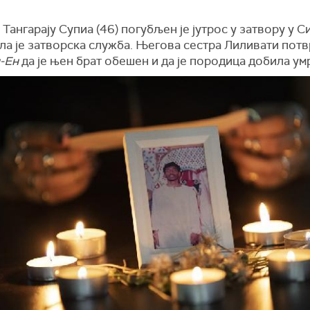
Тангарају Супиа (46) погубљен је јутрос у затвору у С
а је затворска служба. Његова сестра Лиливати потв
-Ен
да је њен брат обешен и да је породица добила ум