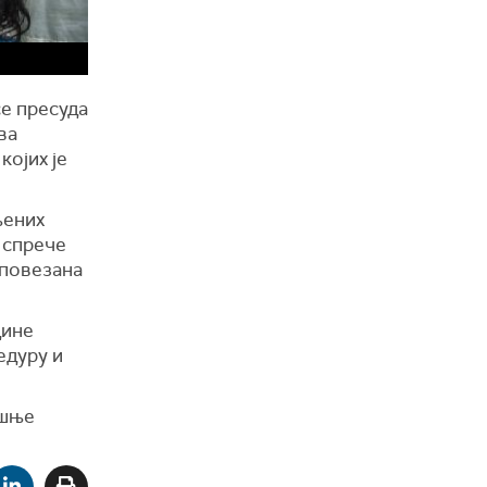
се пресуда
ва
којих је
њених
а спрече
 повезана
дине
едуру и
ашње