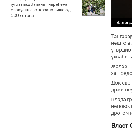
југозапад Јапана - наређена
евакуација, отказано више од
500 летова
Фотогр
Тангарај
нешто ви
утврдио 
ухваћени
Жалбе на
за пред
Док све 
држи не
Влада гр
непокол
дрогом и
Власт 