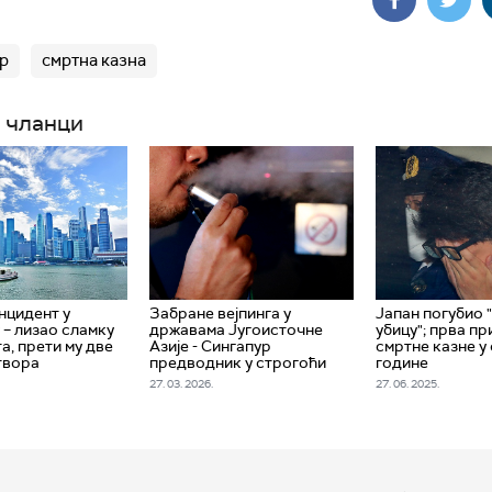
р
смртна казна
 чланци
нцидент у
Забране вејпинга у
Јапан погубио 
 – лизао сламку
државама Југоисточне
убицу"; прва п
а, прети му две
Азије - Сингапур
смртне казне у
твора
предводник у строгоћи
године
27. 03. 2026.
27. 06. 2025.