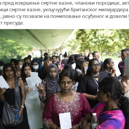
а пред извршење смртне казне, чланови породице, ак
ици смртне казне, укључујући британског милијардерa
, јавно су позвали на помиловање осуђеног и довели 
т пресуде.