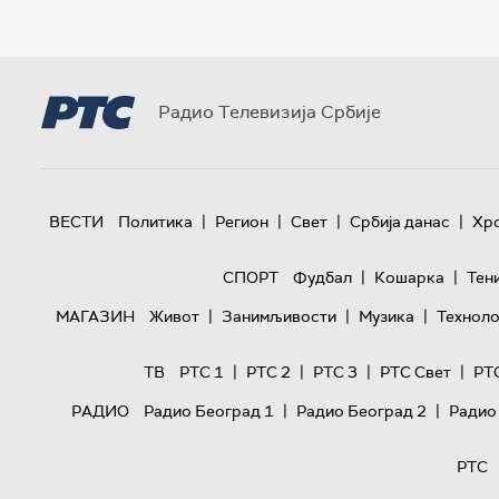
Радио Телевизија Србије
|
|
|
|
ВЕСТИ
Политика
Регион
Свет
Србија данас
Хр
|
|
СПОРТ
Фудбал
Кошарка
Тен
|
|
|
МАГАЗИН
Живот
Занимљивости
Музика
Техноло
|
|
|
|
ТВ
РТС 1
РТС 2
РТС 3
РТС Свет
РТ
|
|
РАДИО
Радио Београд 1
Радио Београд 2
Радио
РТС