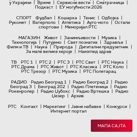
|
|
|
|
у Украјини
Време
Сервисне вести
Сматрачница
|
Подкаст
ЕУ могућности 2026
|
|
|
|
СПОРТ
Фудбал
Кошарка
Тенис
Одбојка
|
|
|
|
Рукомет
Ватерполо
Атлетика
Ауто-мото
Остали
|
спортови
Меморијал РТС
|
|
|
МАГАЗИН
Живот
Занимљивости
Музика
|
|
|
|
Технологијa
Путујемо
Свет познатих
Здравље
|
|
|
|
Филм и ТВ
Наука
Природа
Дигитални предузетник
|
За мале велике хероје
Наизглед здрав
|
|
|
|
|
ТВ
РТС 1
РТС 2
РТС 3
РТС Свет
РТС Наука
|
|
|
|
РТС Драма
РТС Живот
РТС Класика
РТС Коло
|
|
РТС Трезор
РТС Музика
РТС Полетарац
|
|
РАДИО
Радио Београд 1
Радио Београд 2
Радио
|
|
|
Београд 3
Београд 202
Радио Плетеница
Радио
|
|
|
Рокенролер
Радио Џубокс
Радио Вртешка
Радио
|
Џезер
Архив
|
|
|
|
РТС
Контакт
Маркетинг
Јавне набавке
Конкурси
Интернет портал
МАПА САЈТА