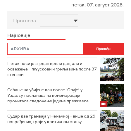
петак, 07. август 2026.
Прогноза
Најновије
Петак носи још један врели дан, али и
освежење – пљускови и грмљавина после 37
степени
Сећање на убијене дан после "Олује" у
Уздољу, посланица на комеморацији
прочитала сведочење једине преживеле
Судар два трамваја у Немачкој – више од 25
повређених, троје у критичном стању