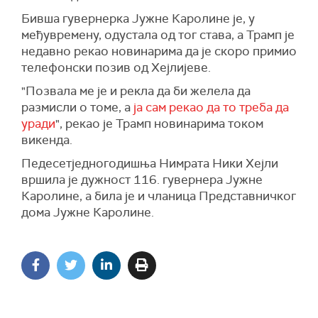
Бивша гувернерка Јужне Каролине је, у
међувремену, одустала од тог става, а Трамп је
недавно рекао новинарима да је скоро примио
телефонски позив од Хејлијеве.
"Позвала ме је и рекла да би желела да
размисли о томе, а
ја сам рекао да то треба да
уради
", рекао је Трамп новинарима током
викенда.
Педесетједногодишња Нимрата Ники Хејли
вршила је дужност 116. гувернера Јужне
Каролине, а била је и чланица Представничког
дома Јужне Каролине.