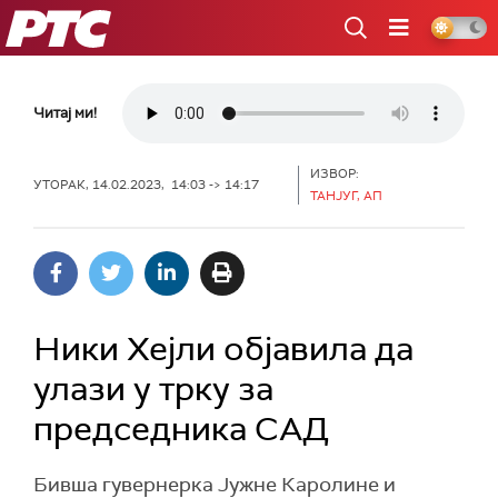
РТС
Читај ми!
ИЗВОР:
УТОРАК, 14.02.2023, 14:03 -> 14:17
ТАНЈУГ, АП
Ники Хејли објавила да
улази у трку за
председника САД
Бивша гувернерка Јужне Каролине и