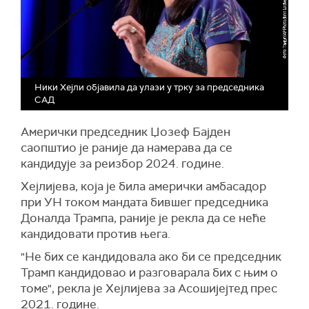
Ники Хејли објавила да улази у трку за председника
САД
Амерички председник Џозеф Бајден
саопштио је раније да намерава да се
кандидује за реизбор 2024. године.
Хејлијева, која је била амерички амбасадор
при УН током мандата бившег председника
Доналда Трампа, раније је рекла да се неће
кандидовати против њега.
"Не бих се кандидовала ако би се председник
Трамп кандидовао и разговарала бих с њим о
томе", рекла је Хејлијева за Асошијејтед прес
2021. године.