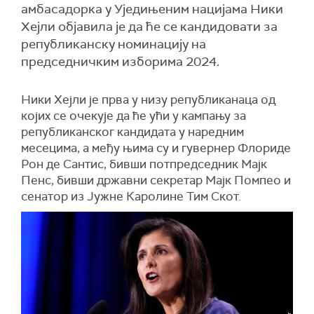
амбасадорка у Уједињеним нацијама Ники
Хејли објавила је да ће се кандидовати за
републиканску номинацију на
председничким изборима 2024.
Ники Хејли је прва у низу републиканаца од
којих се очекује да ће ући у кампању за
републиканског кандидата у наредним
месецима, а међу њима су и гувернер Флориде
Рон де Сантис, бивши потпредседник Мајк
Пенс, бивши државни секретар Мајк Помпео и
сенатор из Јужне Каролине Тим Скот.