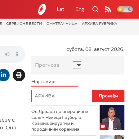
Lat
Eng
Е
СЕРВИСНЕ ВЕСТИ
СМАТРАЧНИЦА
АРХИВА РУБРИКА
субота, 08. август 2026.
Прогноза
Најновије
х
Од Дрвара до операционе
сале – Никица Грубор о
везу с
Крајини, хирургији и
н. Она
породичним коренима