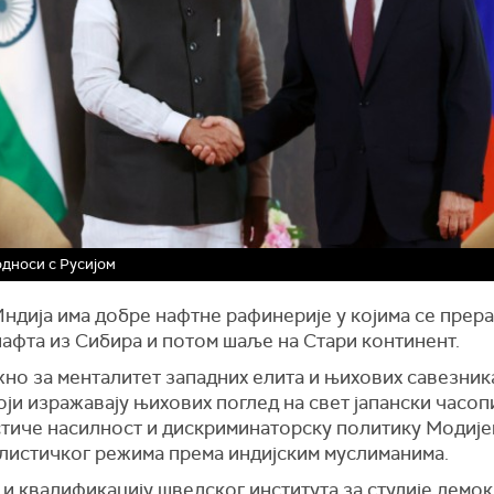
дноси с Русијом
ндија има добре нафтне рафинерије у којима се прера
афта из Сибира и потом шаље на Стари континент.
но за менталитет западних елита и њихових савезника
оји изражавају њихових поглед на свет јапански часоп
стиче насилност и дискриминаторску политику Модије
листичког режима према индијским муслиманима.
 квалификацију шведског института за студије демокр