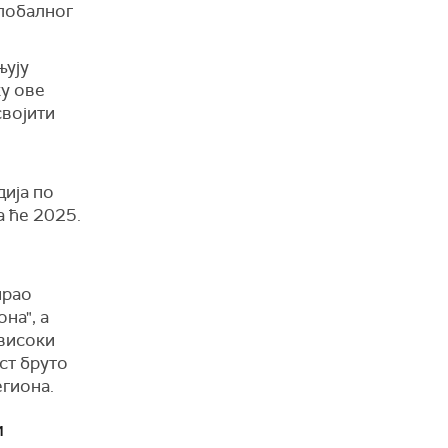
глобалног
њују
ку ове
својити
дија по
а ће 2025.
ирао
на", а
 високи
ст бруто
гиона.
и