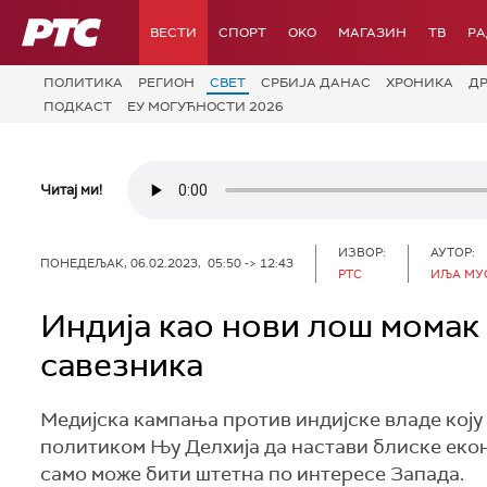
РТС
ВЕСТИ
СПОРТ
OKO
МАГАЗИН
ТВ
Р
ПОЛИТИКА
РЕГИОН
СВЕТ
СРБИЈА ДАНАС
ХРОНИКА
Д
ПОДКАСТ
ЕУ МОГУЋНОСТИ 2026
Читај ми!
ИЗВОР:
АУТОР:
ПОНЕДЕЉАК, 06.02.2023, 05:50 -> 12:43
РТС
ИЉА МУС
Индија као нови лош момак
савезника
Медијска кампања против индијске владе коју 
политиком Њу Делхија да настави блиске еконо
само може бити штетна по интересе Запада.