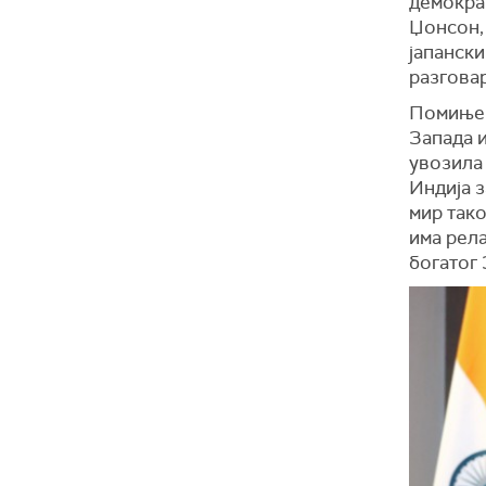
демокра
Џонсон,
јапански
разгова
Помиње с
Запада 
увозила 
Индија з
мир тако
има рел
богатог 