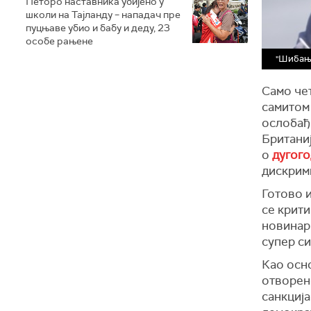
Петоро наставника убијено у
школи на Тајланду – нападач пре
пуцњаве убио и бабу и деду, 23
особе рањене
"Шибање
Само че
самитом 
ослобађ
Британиј
о
дугог
дискрими
Готово и
се крити
новинари
супер с
Као осн
отворено
санкција