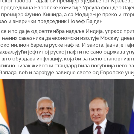
тског табора" тадашњи премијер Уједињеног Краљевс
 председница Европске комисије Урсула фон дер Лаје
 премијер Фумио Кишида, а са Модијем је преко интер
рао и амерички председник Џозеф Бајден.
е и то да је од септембра надаље Индија, упркос пр
и њених савезника да економски изолује Москву, днев
око милион барела руске нафте. И заиста, јавна је тајн
ахваљујући јефтиној руској нафти не само одржава у
 што обуздава инфлацију, која би за њено становништ
ативно низак животни стандард била погубнија него з
Запада, већ и зарађује завидне своте од Европске униј