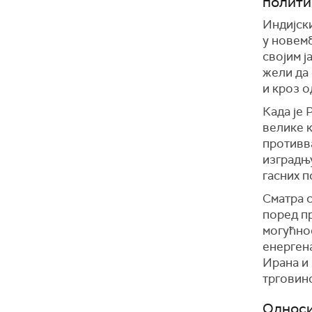
полити
Индијск
у новем
својим ј
жели да
и кроз о
Када је 
велике 
противва
изградњу
гасних п
Сматра с
поред п
могућнос
енергена
Ирана и 
трговин
Односи