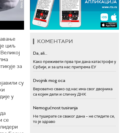
давање
КОМЕНТАРИ
 је циљ
 Великој
Da, ali...
илма
Како преживети прва три дана катастрофе у
тикује за
Србији, и за шта нас припрема ЕУ
Dvojnik mog oca
ојавили су
Вероватно свако од нас има свог двојника
ки
са којим дели и сличну ДНК
дије у
Nemogućnost tusiranja
 да
Не туширате се сваког дана – не стидите се,
и се
то је здраво
"лидери