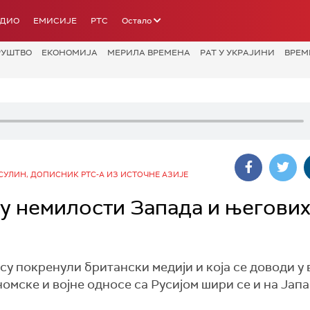
АДИО
ЕМИСИЈЕ
РТС
Остало
РУШТВО
ЕКОНОМИЈА
МЕРИЛА ВРЕМЕНА
РАТ У УКРАЈИНИ
ВРЕМ
УЛИН, ДОПИСНИК РТС-А ИЗ ИСТОЧНЕ АЗИЈЕ
 у немилости Запада и његови
су покренули британски медији и која се доводи у 
мске и војне односе са Русијом шири се и на Јапа