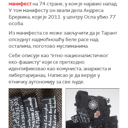
манифест
на 74 стране, у ком је најавио напад.
У том манифесту он хвали дела Андреса
Брејвика, који је 2011. у центру Осла убио 77
особа.
Из манифеста се може закључити да је Тарант
опседнут надмоћношћу беле расе над
осталима, поготово муслиманима.
Себе описује као "етно-националистичког
еко-фашисту" који се претходно
идентификовао као комуниста, анархиста и
либертаријанац. Написао је да верује у
етничку аутономију за све људе.