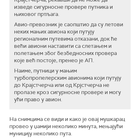
изведе сигурносне провере путника и
њиховог пртљага.
Авио-превозник је саопштио да су летови
неких мањих авиона који путују
регионалним путевима отказани, док ће
већи авиони наставити са слетањем и
полетањем због безбедносних провера
које већ постоје, пренео је АП.
Наиме, путници у мањим
турбопропелерским авионима који путују
до Крајстчерча или од Крјстчерча не
пролазе кроз сигурносне провере и могу
ући право у авион.
На снимцима се види и како је овај мушкарац
провео у џамији неколико минута, мењајући
муницију неколико пута.