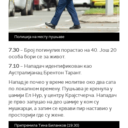
Полиција на месту пуцњаве
7.30
– Број погинулих порастао на 40. Још 20
особа бори се за живот.
7.10
– Нападач идентификован као
Аустралијанац Брентон Тарант.
Напад је почео у време молитве око два сата
по локалном времену. Пуцњава је кренула у
џамији Ел Нур, у центру Крајстчерча. Нападач
је прво запуцао на део џамије у ком су
мушкарци, а затим се крвави пир наставио у
просторији где су жене.
Припремила Тина Биланков (19.30)