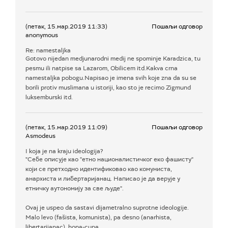
(петак, 15.мар.2019 11:33)
Пошаљи одговор
anonymous
Re: namestaljka
Gotovo nijedan medjunarodni medij ne spominje Karadzica, tu
pesmu ili natpise sa Lazarom, Obilicem itd.Kakva crna
namestaljka pobogu.Napisao je imena svih koje zna da su se
borili protiv muslimana u istoriji, kao sto je recimo Zigmund
luksemburski itd.
(петак, 15.мар.2019 11:09)
Пошаљи одговор
Asmodeus
I koja je na kraju ideologija?
"Себе описује као "етно националистичког еко фашисту"
који се претходно идентификовао као комунис та,
анархиста и либертаријанац. Написао је да верује у
етничку аутономију за све људе".
Ovaj je uspeo da sastavi dijametralno suprotne ideologije.
Malo levo (fašista, komunista), pa desno (anarhista,
libertarijanac), hopa-cupa...