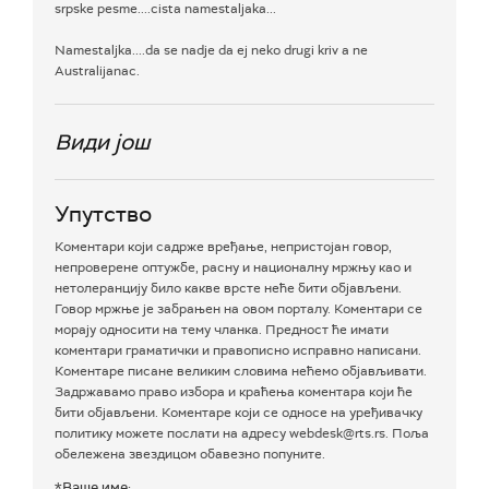
srpske pesme....cista namestaljaka...
Namestaljka....da se nadje da ej neko drugi kriv a ne
Australijanac.
Види још
Упутство
Коментари који садрже вређање, непристојан говор,
непроверене оптужбе, расну и националну мржњу као и
нетолеранцију било какве врсте неће бити објављени.
Говор мржње је забрањен на овом порталу. Коментари се
морају односити на тему чланка. Предност ће имати
коментари граматички и правописно исправно написани.
Коментаре писане великим словима нећемо објављивати.
Задржавамо право избора и краћења коментара који ће
бити објављени. Коментаре који се односе на уређивачку
политику можете послати на адресу webdesk@rts.rs. Поља
обележена звездицом обавезно попуните.
*Ваше име: