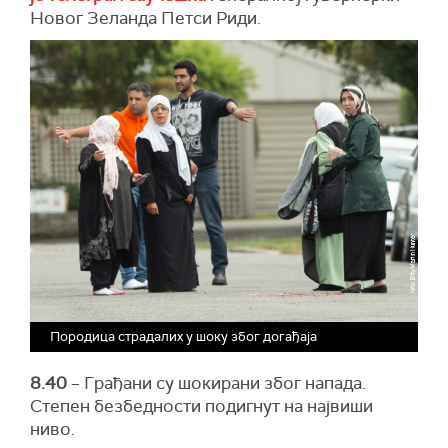
Новог Зеланда Петси Риди.
Породица страдалих у шоку због догађаја
8.40
– Грађани су шокирани због напада.
Степен безбедности подигнут на највиши
ниво.