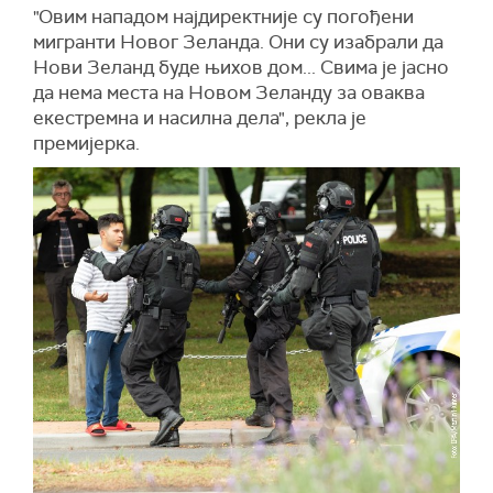
"Овим нападом најдиректније су погођени
мигранти Новог Зеланда. Они су изабрали да
Нови Зеланд буде њихов дом... Свима је јасно
да нема места на Новом Зеланду за оваква
екестремна и насилна дела", рекла је
премијерка.