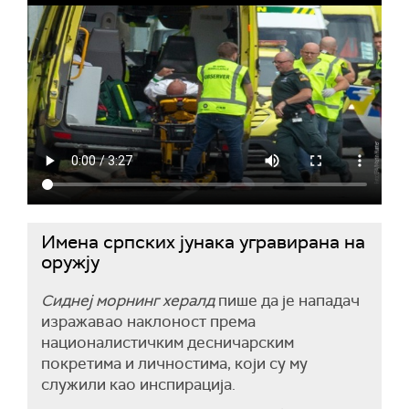
Имена српских јунака угравирана на
оружју
Сиднеј морнинг хералд
пише да је нападач
изражавао наклоност према
националистичким десничарским
покретима и личностима, који су му
служили као инспирација.