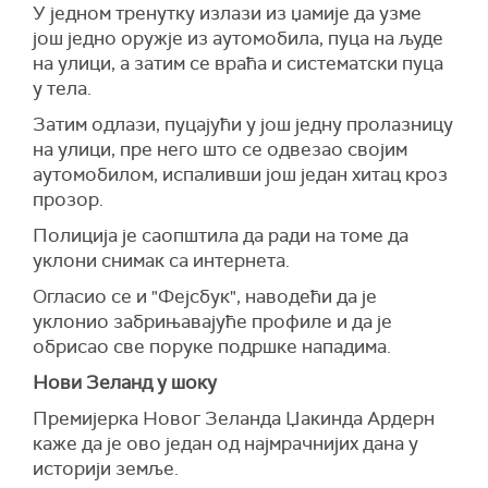
У једном тренутку излази из џамије да узме
још једно оружје из аутомобила, пуца на људе
на улици, а затим се враћа и систематски пуца
у тела.
Затим одлази, пуцајући у још једну пролазницу
на улици, пре него што се одвезао својим
аутомобилом, испаливши још један хитац кроз
прозор.
Полиција је саопштила да ради на томе да
уклони снимак са интернета.
Огласио се и "Фејсбук", наводећи да је
уклонио забрињавајуће профиле и да је
обрисао све поруке подршке нападима.
Нови Зеланд у шоку
Премијерка Новог Зеланда Џакинда Ардерн
каже да је ово један од најмрачнијих дана у
историји земље.