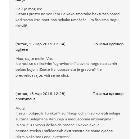
Da li je moguce....
Čitam i prosto ne verujem.Pa kako smo tako baksuzan narod.I
kad nismo krivi opet nas nekako umešaše...Pa što smo Bogu
skrivili!
(петак, 15.мар.2019 12:34)
Пошаљи одговор
uglješa
Maa, dajte molim Vas
Ne radi se o nikakvim "ugraviranim" slovima nego napisanih
belom bojom. Znate li vi uopste sta je gravura? Ne
preuvelicavajte, vidi se na slici.
(петак, 15.мар.2019 12:28)
Пошаљи одговор
anonymous
Alo 2
I jesu li pobjedili Tursku?Nisu!Mnogi od njih su koristili usluge
sultana Sulejmana Kanunija u međusobnim ratovanjima !
Islam je u Evropu došao da ostane.Ovakve akcije
neonacistickih i hrišćanskih ekstremista će samo ojačati
islam.Nažalost i onaj ekstremni!