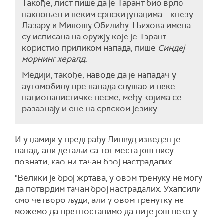
Такође, лист пише да је Тарант био врло
наклоњен и неким српски јунацима – кнезу
Лазару и Милошу Обилићу. Њихова имена
су исписана на оружју које је Тарант
користио приликом напада, пише
Синдеј
морнинг хералд
.
Медији, такође, наводе да је нападач у
аутомобилу пре напада слушао и неке
националистичке песме, међу којима се
разазнају и оне на српском језику.
И у џамији у предграђу Линвуд изведен је
напад, али детаљи са тог места још нису
познати, као ни тачан број настрадалих.
"Велики је број жртава, у овом тренуку не могу
да потврдим тачан број настрадалих. Ухапсили
смо четворо људи, али у овом тренутку не
можемо да претпоставимо да ли је још неко у