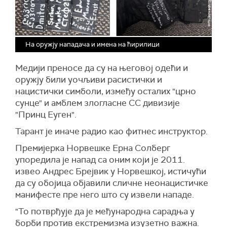
На оружју нападача и имена на ћирилици
Медији преносе да су на његовој одећи и
оружју били уочљиви расистички и
нацистички симболи, између осталих "црно
сунце" и амблем злогласне СС дивизије
"Принц Еуген".
Taрант је иначе радио као фитнес инструктор.
Премијерка Норвешке Ерна Солберг
упоредила је напад са оним који је 2011.
извео Андрес Брејвик у Норвешкој, истичући
да су обојица објавили сличне неонацистичке
манифесте пре него што су извели нападе.
"То потврђује да је међународна сарадња у
борби против екстремизма изузетно важна.