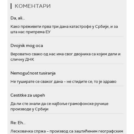
КОМЕНТАРИ
Da, ali...
Како преживети прва три дана катастрофе у Србији, и за
шта нас припрема ЕУ
Dvojnik mog oca
Вероватно свако од нас има свог двојника са којим дели и
сличну ДНК
Nemogućnost tusiranja
Не туширате се сваког дана – не стидите се, то је здраво
Cestitke za uspeh
Да ли сте знали да се најбоље грамофонске ручице
производе у Србији
Re: Eh...
Лесковачка спржа – производ са заштићеним географским