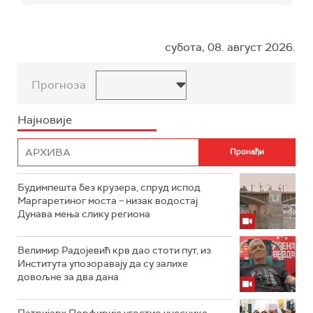
субота, 08. август 2026.
Прогноза
Најновије
Будимпешта без крузера, спруд испод
Маргаретиног моста – низак водостај
Дунава мења слику региона
Велимир Радојевић крв дао стоти пут, из
Института упозоравају да су залихе
довољне за два дана
Патријарх Порфирије угостио учеснике