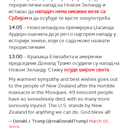
терористички напад на Новом Зеланду и
истакао да
нападач нема никакве везе са
Србијом
и да осуђује те врсте злоупотреба.
14.05
– Новозеландска премијерка Џасинда
Ардерн оценила да је реч о најгорем нападу у
историји земље, који се сада може назвати
терористичким.
13.00
– Краљица Елизабета и амерички
председник Доналд Трамп осудили су напад на
Новом Зеланду. Стижу
осуде широм света
.
My warmest sympathy and best wishes goes out
to the people of New Zealand after the horrible
massacre in the Mosques. 49 innocent people
have so senselessly died, with so many more
seriously injured. The U.S. stands by New
Zealand for anything we can do. God bless all!
— Donald J. Trump (@realDonaldTrump)
March 15,
2019