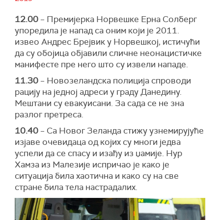
12.00
– Премијерка Норвешке Ерна Солберг
упоредила је напад са оним који је 2011.
извео Андрес Брејвик у Норвешкој, истичући
да су обојица објавили сличне неонацистичке
манифесте пре него што су извели нападе.
11.30
– Новозеландска полиција спроводи
рацију на једној адреси у граду Данедину.
Мештани су евакуисани. За сада се не зна
разлог претреса.
10.40
– Са Новог Зеланда стижу узнемирујуће
изјаве очевидаца од којих су многи једва
успели да се спасу и изађу из џамије. Нур
Хамза из Малезије испричао је како је
ситуација била хаотична и како су на све
стране била тела настрадалих.