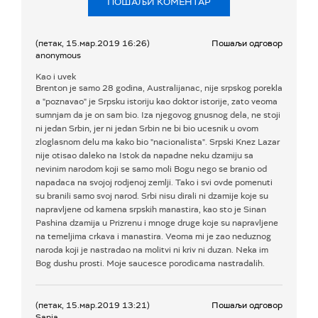
ПОШАЉИ КОМЕНТАР
(петак, 15.мар.2019 16:26)
Пошаљи одговор
anonymous
Kao i uvek
Brenton je samo 28 godina, Australijanac, nije srpskog porekla
a "poznavao" je Srpsku istoriju kao doktor istorije, zato veoma
sumnjam da je on sam bio. Iza njegovog gnusnog dela, ne stoji
ni jedan Srbin, jer ni jedan Srbin ne bi bio ucesnik u ovom
zloglasnom delu ma kako bio "nacionalista". Srpski Knez Lazar
nije otisao daleko na Istok da napadne neku dzamiju sa
nevinim narodom koji se samo moli Bogu nego se branio od
napadaca na svojoj rodjenoj zemlji. Tako i svi ovde pomenuti
su branili samo svoj narod. Srbi nisu dirali ni dzamije koje su
napravljene od kamena srpskih manastira, kao sto je Sinan
Pashina dzamija u Prizrenu i mnoge druge koje su napravljene
na temeljima crkava i manastira. Veoma mi je zao neduznog
naroda koji je nastradao na molitvi ni kriv ni duzan. Neka im
Bog dushu prosti. Moje saucesce porodicama nastradalih.
(петак, 15.мар.2019 13:21)
Пошаљи одговор
Sanja