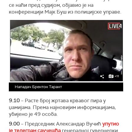
се наћи пред судијом, објавио је на
конференцији Мајк Буш из полицијске управе.
Нападач Брентон Тарант
9.10
– Расте број жртава крвавог пира у
џамијама. Према најновијим информацијама,
убијено је 49 особа.
9.00
– Председник Александар Вучић
упутио
је телеграм саучешћа
генералнoj гувернерки