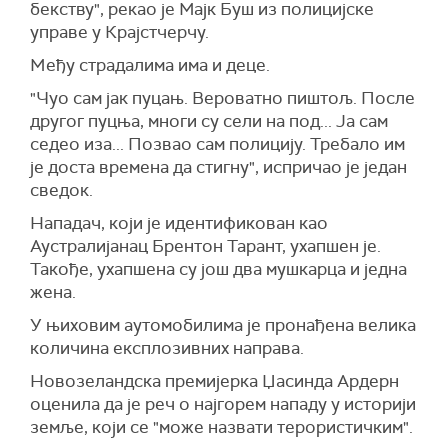
бекству", рекао је Мајк Буш из полицијске
управе у Крајстчерчу.
Meђу страдалима има и деце.
"Чуо сам јак пуцањ. Вероватно пиштољ. После
другог пуцња, многи су сели на под... Ја сам
седео иза... Позвао сам полицију. Требало им
је доста времена да стигну", испричао је један
сведок.
Нападач, који је идентификован као
Аустралијанац Брентон Тарант, ухапшен је.
Такође, ухапшена су још два мушкарца и једна
жена.
У њиховим аутомобилима је пронађена велика
количина експлозивних направа.
Новозеландска премијерка Џасинда Ардерн
оценила да је реч о најгорем нападу у историји
земље, који се "може назвати терористичким".