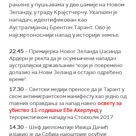
рањене у пуцњавама у две џамије на Новом
Зеланду, у граду Крајстчерчу. Ухапшен је
нападач, идентификован као
Аустралијанац Брентон Тарант. Ово је
најсмртоноснији напад у историји земље.
22.45
– Премијерка Новог Зеланда Џасинда
Ардерн je рекла да je осумњичени нападач
аустралијски држављанин "који је повремено
долазио на Нови Зеланд и остајао одређено
време".
17.30
– Светски медији преносе да је Тарант у
свом антимигрантском манифесту као једно од
главних оправдања за напад навео
освету за
убиство 11-годишње Ебе Акерлунд
у
терористичком нападу на Стокхолм 2017.
14.30
– Шеф дипломатије Ивица Дачић
изјавио је да Србија најоштрије осуђује