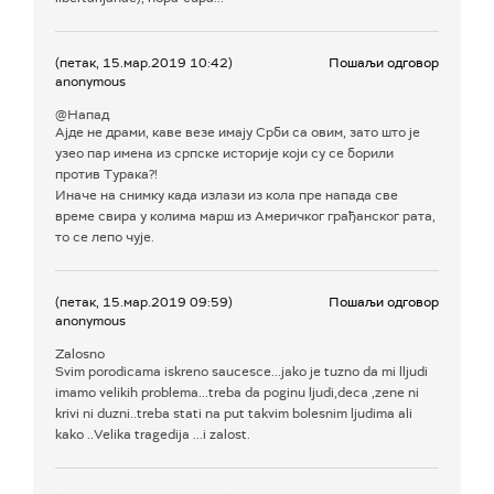
(петак, 15.мар.2019 10:42)
Пошаљи одговор
anonymous
@Напад
Ајде не драми, каве везе имају Срби са овим, зато што је
узео пар имена из српске историје који су се борили
против Турака?!
Иначе на снимку када излази из кола пре напада све
време свира у колима марш из Америчког грађанског рата,
то се лепо чује.
(петак, 15.мар.2019 09:59)
Пошаљи одговор
anonymous
Zalosno
Svim porodicama iskreno saucesce...jako je tuzno da mi lljudi
imamo velikih problema...treba da poginu ljudi,deca ,zene ni
krivi ni duzni..treba stati na put takvim bolesnim ljudima ali
kako ..Velika tragedija ...i zalost.