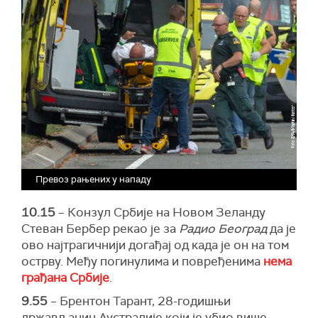
Превоз рањених у нападу
10.15
– Конзул Србије на Новом Зеланду
Стеван Бербер рекао је за
Радио Београд
да је
ово најтрагичнији догађај од када је он на том
острву. Међу погинулима и повређенима
нема
грађана Србије
.
9.55
– Брентон Тарант, 28-годишњи
држављанин Аустралије који је убио више