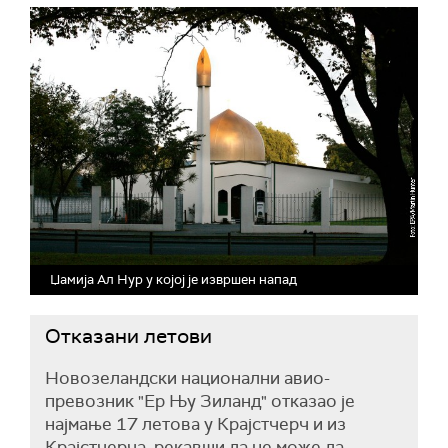
Џамија Ал Нур у којој је извршен напад
Отказани летови
Новозеландски национални авио-
превозник "Ер Њу Зиланд" отказао је
најмање 17 летова у Крајстчерч и из
Крајстчерча, рекавши да не може да