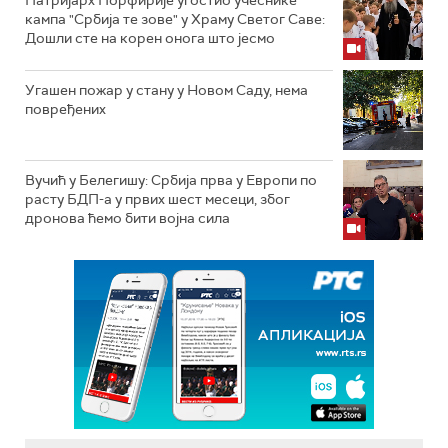
кампа "Србија те зове" у Храму Светог Саве:
Дошли сте на корен онога што јесмо
Угашен пожар у стану у Новом Саду, нема
повређених
Вучић у Белегишу: Србија прва у Европи по
расту БДП-а у првих шест месеци, због
дронова ћемо бити војна сила