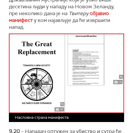
десетина људи у нападу на Новом Зеланду,
пре неколико дана је на
Твитеру
објавио
манифест
у ком најављује да ће извршити
напад.
Насловна страна манифеста
9.20
– Нападач оптужен за убиство и сутра ће