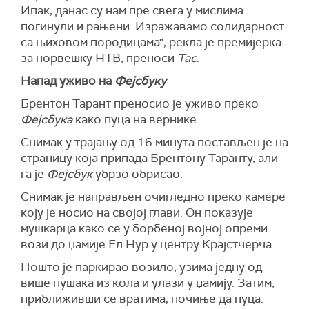
Ипак, данас су нам пре свега у мислима
погинули и рањени. Изражавамо солидарност
са њиховом породицама", рекла је премијерка
за норвешку НТВ, преноси
Тас
.
Напад уживо на
Фејсбуку
Брентон Тарант преносио је уживо преко
Фејсбука
како пуца на вернике.
Снимак у трајању од 16 минута постављен је на
страницу која припада Брентону Таранту, али
га је
Фејсбук
убрзо обрисао.
Снимак је направљен очигледно преко камере
коју је носио на својој глави. Он показује
мушкарца како се у борбеној војној опреми
вози до џамије Ел Нур у центру Крајстчерча.
Пошто је паркирао возило, узима једну од
више пушака из кола и улази у џамију. Затим,
приближивши се вратима, почиње да пуца.