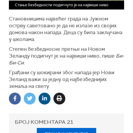
Стање безбедности подигнуто је на највиши ниво
Становницима највећег града на Јужном
острву саветовано је да не излазе из својих
домова након напада. Деца су била закључана
у школама.
Степен безбедносне претње на Новом
Зеланду подигнут је на највиши ниво, пише
Би-
Би-Си
.
Грађани су шокирани због напада јер Нови
Зеланд важи за једну од најбезбеднијих
земаља на свету.
БРОЈ КОМЕНТАРА
21