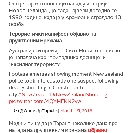
Ово је најсмртоноснији напад у историји
Новог Зеланда. До сада највећи догодио се
1990. године, када је у Арамоани страдало 13
особа.
Терористички манифест објавио на
друштвеним мрежама
Аустралијски премијер Скот Морисон описао
је нападача као "припадника деснице" и
"насилног терористу".
Footage emerges showing moment New zealand
police took into custody one suspect following
deadly shooting in Christchurch
city.
#NewZealand
#NewZealandShooting
pic.twitter.com/4QYHFKN2yw
— ☪ (@OneeUpTopAhk)
March 15, 2019
Медији пишу да је Тарант неколико дана пре
напада на друштвеним мрежама
објавио