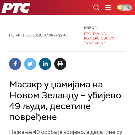
РТС
ИЗВОР:
РТС, ТАНЈУГ,
ПЕТАК, 15.03.2019, 07:06 -> 22:46
РОЈТЕРС, BBC.COM,
TVNZ.CO.NZ
Масакр у џамијама на
Новом Зеланду – убијено
49 људи, десетине
повређене
Најмање 49 особа је убијено, а десетине су