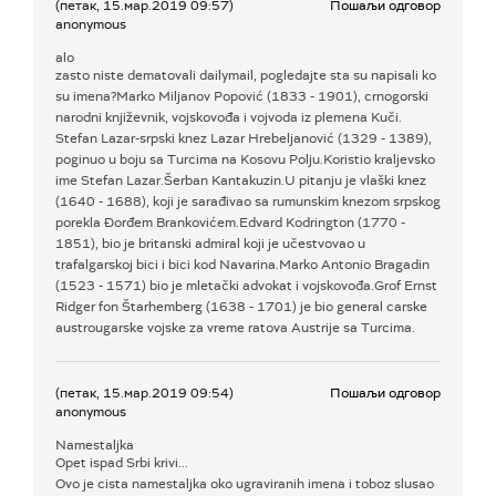
(петак, 15.мар.2019 09:57)
Пошаљи одговор
anonymous
alo
zasto niste dematovali dailymail, pogledajte sta su napisali ko
su imena?Marko Miljanov Popović (1833 - 1901), crnogorski
narodni književnik, vojskovođa i vojvoda iz plemena Kuči.
Stefan Lazar-srpski knez Lazar Hrebeljanović (1329 - 1389),
poginuo u boju sa Turcima na Kosovu Polju.Koristio kraljevsko
ime Stefan Lazar.Šerban Kantakuzin.U pitanju je vlaški knez
(1640 - 1688), koji je sarađivao sa rumunskim knezom srpskog
porekla Đorđem Brankovićem.Edvard Kodrington (1770 -
1851), bio je britanski admiral koji je učestvovao u
trafalgarskoj bici i bici kod Navarina.Marko Antonio Bragadin
(1523 - 1571) bio je mletački advokat i vojskovođa.Grof Ernst
Ridger fon Štarhemberg (1638 - 1701) je bio general carske
austrougarske vojske za vreme ratova Austrije sa Turcima.
(петак, 15.мар.2019 09:54)
Пошаљи одговор
anonymous
Namestaljka
Opet ispad Srbi krivi...
Ovo je cista namestaljka oko ugraviranih imena i toboz slusao