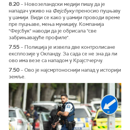
8.20
– Новозеландски медији пишу да је
нападач уживо на
Фејсбуку
преносио пуцњаву
у џамији. Види се како у џамији проводи време
пре пуцњаве, мења муницију. Компанија
"Фејсбук" наводи да је обрисала "све
забрињавајуће профиле".
7.55
– Полиција је извела две контролисане
експлозије у Окланду. За сада се не зна да ли
ово има везе са нападом у Крајстчерчу.
7.50
– Ово је најсмртоноснији напад у историји
земље.