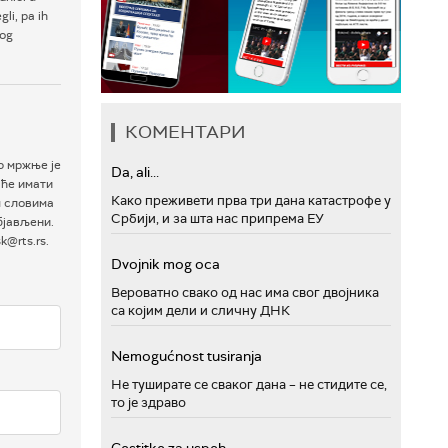
li, pa ih
bog
КОМЕНТАРИ
р мржње је
Da, ali...
 ће имати
Како преживети прва три дана катастрофе у
м словима
Србији, и за шта нас припрема ЕУ
бјављени.
@rts.rs.
Dvojnik mog oca
Вероватно свако од нас има свог двојника
са којим дели и сличну ДНК
Nemogućnost tusiranja
Не туширате се сваког дана – не стидите се,
то је здраво