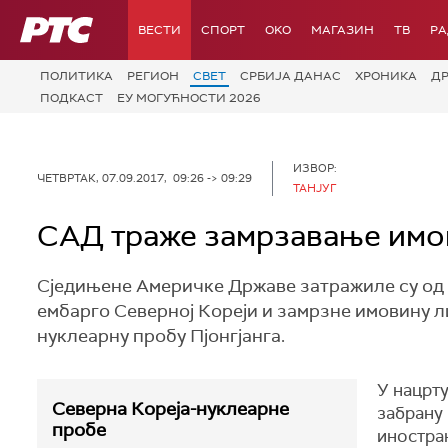
РТС
ВЕСТИ
СПОРТ
OKO
МАГАЗИН
ТВ
Р
ПОЛИТИКА
РЕГИОН
СВЕТ
СРБИЈА ДАНАС
ХРОНИКА
Д
ПОДКАСТ
ЕУ МОГУЋНОСТИ 2026
ИЗВОР:
ЧЕТВРТАК, 07.09.2017, 09:26 -> 09:29
ТАНЈУГ
САД траже замрзавање имо
Сједињене Америчке Државе затражиле су од 
ембарго Северној Кореји и замрзне имовину л
нуклеарну пробу Пјонгјанга.
У нацрту
Северна Кореја-нуклеарне
забрану
пробе
иностран