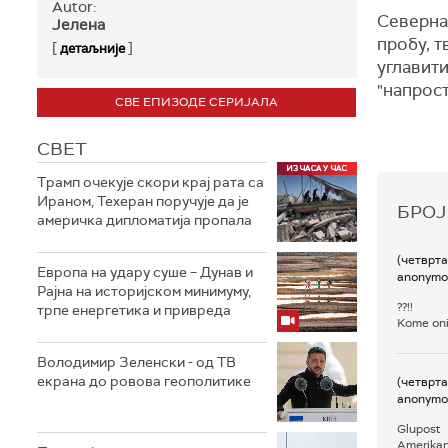
Autor:
Северна 
Јелена
пробу, т
[
]
детаљније
углавити
"напрост
СВЕ ЕПИЗОДЕ СЕРИЈАЛА
СВЕТ
Трамп очекује скори крај рата са
Ираном, Техеран поручује да је
БРОЈ
америчка дипломатија пропала
(четврта
Европа на удару суше – Дунав и
anonymo
Рајна на историјском минимуму,
??!!
трпе енергетика и привреда
Kome oni 
Володимир Зеленски - од ТВ
екрана до ровова геополитике
(четврта
anonymo
Glupost
Amerikanc