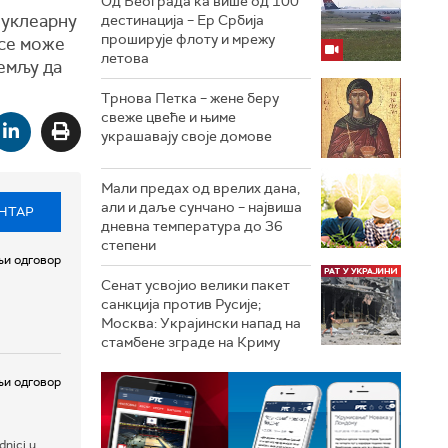
Од Београда ка више од 100
нуклеарну
дестинација – Ер Србија
проширује флоту и мрежу
 се може
летова
земљу да
Трнова Петка – жене беру
свеже цвеће и њиме
украшавају своје домове
Мали предах од врелих дана,
али и даље сунчано – највиша
НТАР
дневна температура до 36
степени
и одговор
Сенат усвојио велики пакет
санкција против Русије;
Москва: Украјински напад на
стамбене зграде на Криму
и одговор
dnici u