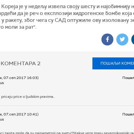
Кореја је у недељу извела своју шесту и најобимнију 
врдећи да је реч о експлозији хидрогенске бомбе која
 у ракету, због чега су САД оптужиле ову изоловану 
о моли за рат".
 КОМЕНТАРА
2
ПОШАЉИ КОМЕ
к, 07.сеп.2017 16:03)
Пошаљ
us
pricaju price o ljudskim pravima..
к, 07.сеп.2017 10:41)
Пошаљ
us
i zaista misle da su najpametniji na svetu!?!Kakve veze imaju severnokorejski ra