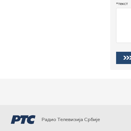
*текст
Радио Телевизија Србије