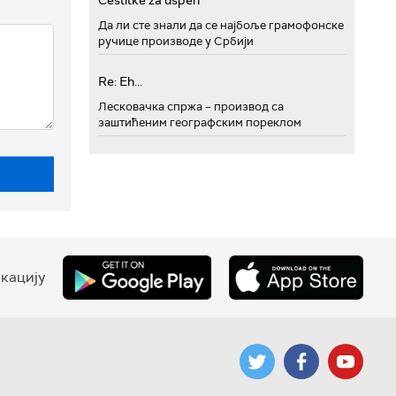
Cestitke za uspeh
Да ли сте знали да се најбоље грамофонске
ручице производе у Србији
Re: Eh...
Лесковачка спржа – производ са
заштићеним географским пореклом
кацију