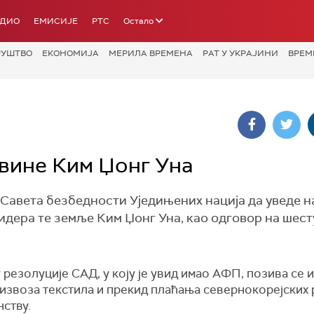
АДИО
ЕМИСИЈЕ
РТС
Остало
РУШТВО
ЕКОНОМИЈА
МЕРИЛА ВРЕМЕНА
РАТ У УКРАЈИНИ
ВРЕМ
вине Ким Џонг Уна
Савета безбедности Уједињених нација да уведе 
идера те земље Ким Џонг Уна, као одговор на шест
 резолуције САД, у коју је увид имао АФП, позива се и
 извоза текстила и прекид плаћања севернокорејских 
ству.