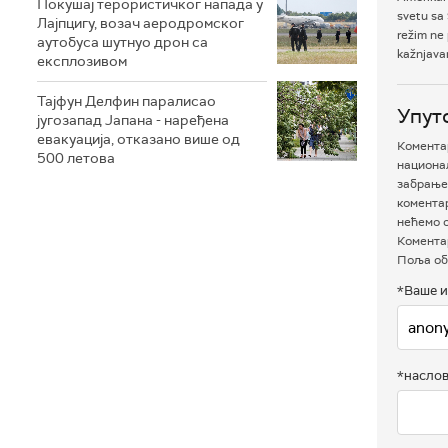
Покушај терористичког напада у
svetu sa 
Лајпцигу, возач аеродромског
režim ne
аутобуса шутнуо дрон са
kažnjavan
експлозивом
Тајфун Делфин паралисао
Упут
југозапад Јапана - наређена
евакуација, отказано више од
Коментар
500 летова
национал
забрањен
комента
нећемо о
Коментар
Поља об
*Ваше и
*насло