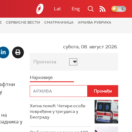
Lat
Eng
Е
СЕРВИСНЕ ВЕСТИ
СМАТРАЧНИЦА
АРХИВА РУБРИКА
субота, 08. август 2026.
Прогноза
Најновије
нафтни
у
Хитна помоћ: Четири особе
повређене у три удеса у
 на
Београду
радника у