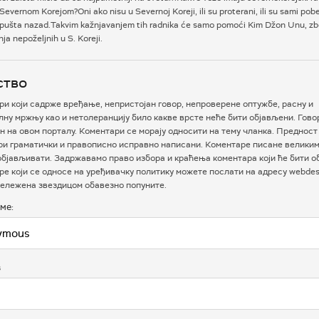
Severnom Korejom?Oni ako nisu u Severnoj Koreji, ili su proterani, ili su sami pobeg
 pušta nazad.Takvim kažnjavanjem tih radnika će samo pomoći Kim Džon Unu, z
ja nepoželjnih u S. Koreji.
ство
и који садрже вређање, непристојан говор, непроверене оптужбе, расну и
ну мржњу као и нетолеранцију било какве врсте неће бити објављени. Гово
 на овом порталу. Коментари се морају односити на тему чланка. Предност
ри граматички и правописно исправно написани. Коментаре писане велики
бјављивати. Задржавамо право избора и краћења коментара који ће бити о
е који се односе на уређивачку политику можете послати на адресу webdesk
ележена звездицом обавезно попуните.
ме:
в