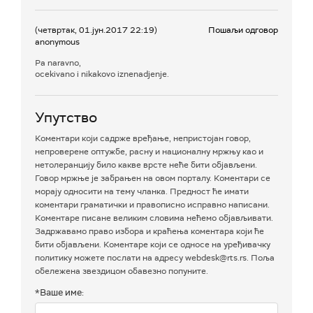
(четвртак, 01.јун.2017 22:19)
Пошаљи одговор
anonymous
Pa naravno,
ocekivano i nikakovo iznenadjenje.
Упутство
Коментари који садрже вређање, непристојан говор,
непроверене оптужбе, расну и националну мржњу као и
нетолеранцију било какве врсте неће бити објављени.
Говор мржње је забрањен на овом порталу. Коментари се
морају односити на тему чланка. Предност ће имати
коментари граматички и правописно исправно написани.
Коментаре писане великим словима нећемо објављивати.
Задржавамо право избора и краћења коментара који ће
бити објављени. Коментаре који се односе на уређивачку
политику можете послати на адресу webdesk@rts.rs. Поља
обележена звездицом обавезно попуните.
*Ваше име: