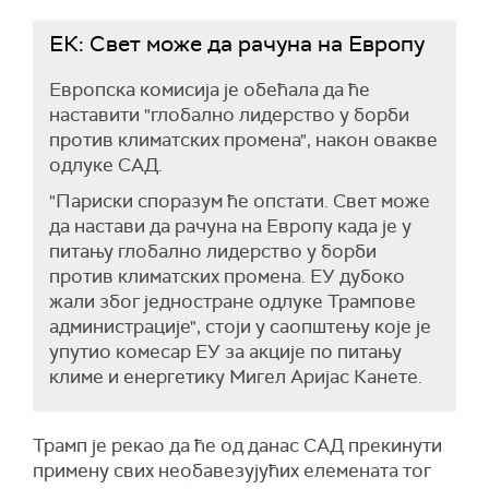
ЕК: Свет може да рачуна на Европу
Eвропска комисија је обећала да ће
наставити "глобално лидерство у борби
против климатских промена", након овакве
одлуке САД.
"Париски споразум ће опстати. Свет може
да настави да рачуна на Европу када је у
питању глобално лидерство у борби
против климатских промена. ЕУ дубоко
жали због једностране одлуке Трампове
администрације", стоји у саопштењу које је
упутио комесар ЕУ за акције по питању
климе и енергетику Мигел Аријас Канете.
Трамп је рекао да ће од данас САД прекинути
примену свих необавезујућих елемената тог