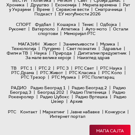
|
|
|
|
ВЕСТИ
Политика
Регион
Свет
Србија данас
|
|
|
|
Хроника
Друштво
Економија
Мерила времена
Рат
|
|
|
|
у Украјини
Време
Сервисне вести
Сматрачница
|
Подкаст
ЕУ могућности 2026
|
|
|
|
СПОРТ
Фудбал
Кошарка
Тенис
Одбојка
|
|
|
|
Рукомет
Ватерполо
Атлетика
Ауто-мото
Остали
|
спортови
Меморијал РТС
|
|
|
МАГАЗИН
Живот
Занимљивости
Музика
|
|
|
|
Технологијa
Путујемо
Свет познатих
Здравље
|
|
|
|
Филм и ТВ
Наука
Природа
Дигитални предузетник
|
За мале велике хероје
Наизглед здрав
|
|
|
|
|
ТВ
РТС 1
РТС 2
РТС 3
РТС Свет
РТС Наука
|
|
|
|
РТС Драма
РТС Живот
РТС Класика
РТС Коло
|
|
РТС Трезор
РТС Музика
РТС Полетарац
|
|
РАДИО
Радио Београд 1
Радио Београд 2
Радио
|
|
|
Београд 3
Београд 202
Радио Плетеница
Радио
|
|
|
Рокенролер
Радио Џубокс
Радио Вртешка
Радио
|
Џезер
Архив
|
|
|
|
РТС
Контакт
Маркетинг
Јавне набавке
Конкурси
Интернет портал
МАПА САЈТА