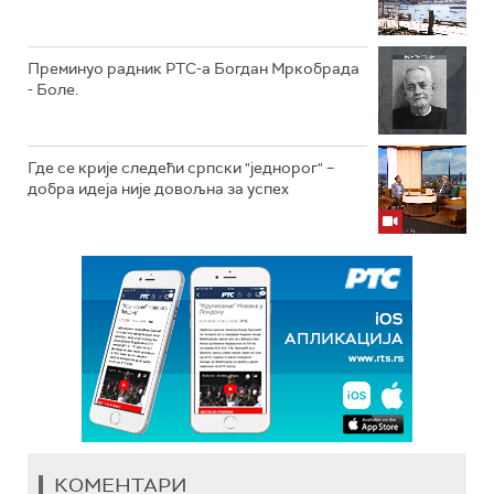
Преминуо радник РТС-а Богдан Мркобрада
- Боле.
Где се крије следећи српски "једнорог" –
добра идеја није довољна за успех
КОМЕНТАРИ