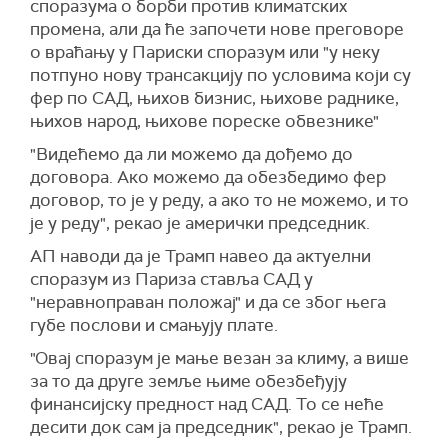
споразума о борби против климатских
промена, али да ће започети нове преговоре
о враћању у Париски споразум или "у неку
потпуно нову трансакцију по условима који су
фер по САД, њихов бизнис, њихове раднике,
њихов народ, њихове пореске обвезнике"
"Видећемо да ли можемо да дођемо до
договора. Ако можемо да обезбедимо фер
договор, то је у реду, а ако то не можемо, и то
је у реду", рекао је амерички председник.
АП наводи да је Трамп навео да актуелни
споразум из Париза ставља САД у
"неравноправан положај" и да се због њега
губе послови и смањују плате.
"Овај споразум је мање везан за климу, а више
за то да друге земље њиме обезбеђују
финансијску предност над САД. То се неће
десити док сам ја председник", рекао је Трамп.