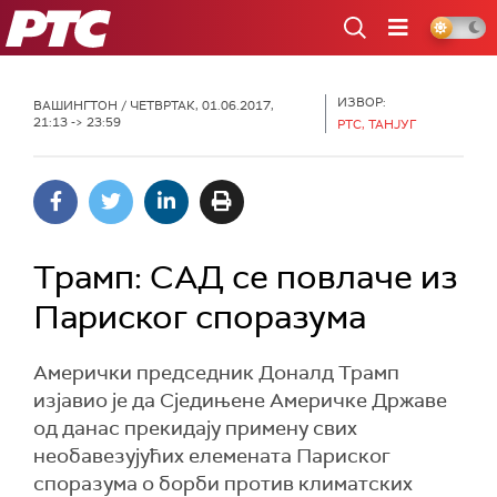
РТС
ИЗВОР:
ВАШИНГТОН
/ ЧЕТВРТАК, 01.06.2017,
21:13 -> 23:59
РТС, ТАНЈУГ
Трамп: САД се повлаче из
Париског споразума
Амерички председник Доналд Трамп
изјавио је да Сједињене Америчке Државе
од данас прекидају примену свих
необавезујућих елемената Париског
споразума о борби против климатских