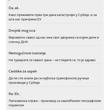
Da, ali...
Како преживети прва три дана катастрофе у Србији, и за
шта нас припрема ЕУ
Dvojnik mog oca
Вероватно свако од нас има свог двојника са којим дели и
сличну ДНК
Nemogućnost tusiranja
Не туширате се сваког дана – не стидите се, то је здраво
Cestitke za uspeh
Да ли сте знали да се најбоље грамофонске ручице
производе у Србији
Re: Eh...
Лесковачка спржа – производ са заштићеним географским
пореклом