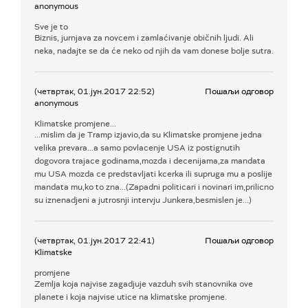
anonymous
Sve je to
Biznis, jurnjava za novcem i zamlaćivanje običnih ljudi. Ali
neka, nadajte se da će neko od njih da vam donese bolje sutra.
(четвртак, 01.јун.2017 22:52)
Пошаљи одговор
anonymous
Klimatske promjene...
...mislim da je Tramp izjavio,da su Klimatske promjene jedna
velika prevara...a samo povlacenje USA iz postignutih
dogovora trajace godinama,mozda i decenijama,za mandata
mu USA mozda ce predstavljati kcerka ili supruga mu a poslije
mandata mu,ko to zna...(Zapadni politicari i novinari im,prilicno
su iznenadjeni a jutrosnji intervju Junkera,besmislen je...)
(четвртак, 01.јун.2017 22:41)
Пошаљи одговор
Klimatske
promjene
Zemlja koja najvise zagadjuje vazduh svih stanovnika ove
planete i koja najvise utice na klimatske promjene.