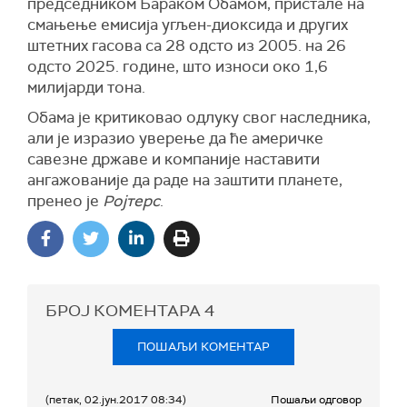
председником Бараком Обамом, пристале на
смањење емисија угљен-диоксида и других
штетних гасова са 28 одсто из 2005. на 26
одсто 2025. године, што износи око 1,6
милијарди тона.
Обама је критиковао одлуку свог наследника,
али је изразио уверење да ће америчке
савезне државе и компаније наставити
ангажованије да раде на заштити планете,
пренео је
Ројтерс
.
БРОЈ КОМЕНТАРА
4
ПОШАЉИ КОМЕНТАР
(петак, 02.јун.2017 08:34)
Пошаљи одговор