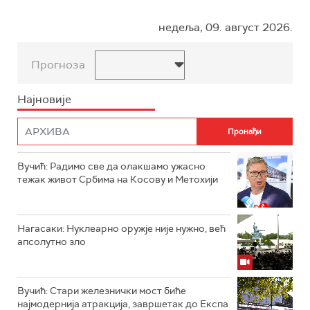
недеља, 09. август 2026.
Прогноза
Најновије
Вучић: Радимо све да олакшамо ужасно
тежак живот Србима на Косову и Метохији
Нагасаки: Нуклеарно оружје није нужно, већ
апсолутно зло
Вучић: Стари железнички мост биће
најмодернија атракција, завршетак до Експа