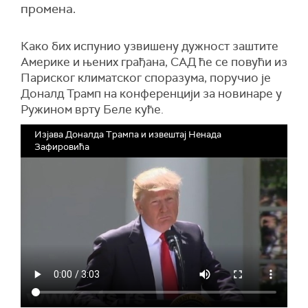
промена.
Како бих испунио узвишену дужност заштите
Америке и њених грађана, САД ће се повући из
Париског климатског споразума, поручио је
Доналд Трамп на конференцији за новинаре у
Ружином врту Беле куће.
Изјава Доналда Трампа и извештај Ненада
Зафировића