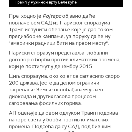
Трамп у Ружином врту Беле куће
Претходно је
Ројтерс
објавио да ће
повлачењем САД из Париског споразума
Трамп испунити обећање које је дао током
предизборне кампање, уз поруку да ће му
"амерички радници бити на првом месту".
Париски споразум представља глобални
договор о борби против климатских промена,
који је постигнут у децембру 2015.
Циљ споразума, око којег се сагласило скоро
200 држава, јесте да делом ограничи
загревање Земље ослобађањем угљен-
диоксида и других гасова процесом
сагоревања фосилних горива.
АП оцењује да овом одлуком Трамп подрива
напоре света у борби против климатских
промена. Подсећа да су САД, под бившим