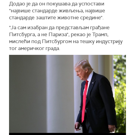
Додао је да он покушава да успостави
"највише стандарде живљења, највише
стандарде заштите животне средине".
"Ја сам изабран да представљам грађане
Питсбурга, а не Париза", рекао је Трамп,
мислећи под Питсбургом на тешку индустрију
тог америчког града.