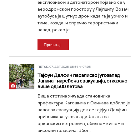
експлозивом и детонатором појавио се у
аеродромском простору у Лајпцигу. Возач
аутобуса је шутнуо дрон када га је уочио и
тиме, можда, и спречио терористички
напад, рекао је...
Прочитај
ПЕТАК, 07. АВГ 2026, 06:54 -> 07:06
Тајфун Делфин паралисао југозапад
Јапана - наређена евакуација, отказано
више од 500 летова
Више стотина хиљада становника
префектура Кагошима и Окинава добило је
налог за евакуацију док се тајфун Делфин
приближава југозападу Јапана са
орканским ветровима, обилном кишом и
високим таласима. Због...