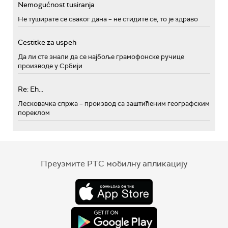
Nemogućnost tusiranja
Не туширате се сваког дана – не стидите се, то је здраво
Cestitke za uspeh
Да ли сте знали да се најбоље грамофонске ручице
производе у Србији
Re: Eh...
Лесковачка спржа – производ са заштићеним географским
пореклом
Преузмите РТС мобилну апликацију