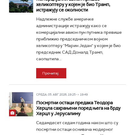
хеликоптеру у којем је био Трамп,
истражују се околности
Надлежне службе америчке
администрације истражују како се
комерцијални авион пун путника превише
приближио председничком војном
хеликоптеру "Марин Један" у којем је био
председник САД Доналд Трамп,
саопштила...
Прочитај
СРЕДА, 05. АВГ 2026, 19:25 -> 19:49
Посмртни остаци предака Теодора
Херцла сахрањени поред њега на брду
Херцл у Јерусалиму
Седамдесет седам година након што су
посмртни остаци оснивача модерног