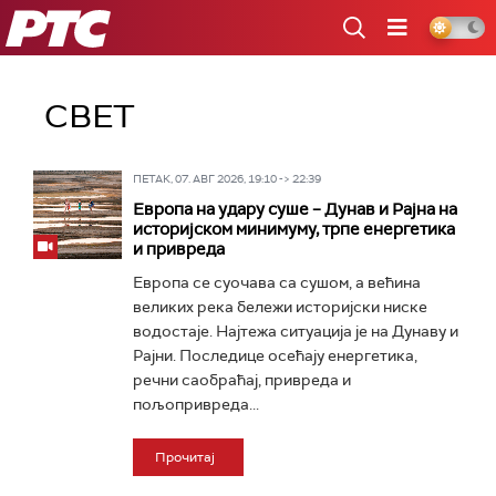
РТС
СВЕТ
ПЕТАК, 07. АВГ 2026, 19:10 -> 22:39
Европа на удару суше – Дунав и Рајна на
историјском минимуму, трпе енергетика
и привреда
Европа се суочава са сушом, а већина
великих река бележи историјски ниске
водостаје. Најтежа ситуација је на Дунаву и
Рајни. Последице осећају енергетика,
речни саобраћај, привреда и
пољопривреда...
Прочитај