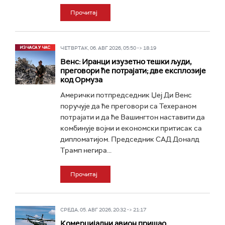
Прочитај
ЧЕТВРТАК, 06. АВГ 2026, 05:50 -> 18:19
Венс: Иранци изузетно тешки људи,
преговори ће потрајати; две експлозије
код Ормуза
Амерички потпредседник Џеј Ди Венс
поручује да ће преговори са Техераном
потрајати и да ће Вашингтон наставити да
комбинује војни и економски притисак са
дипломатијом. Председник САД Доналд
Трамп негира...
Прочитај
СРЕДА, 05. АВГ 2026, 20:32 -> 21:17
Комерцијални авион пришао