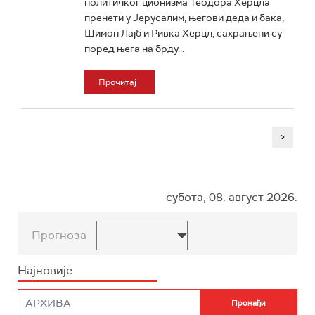
политичког ционизма Теодора Херцла
пренети у Јерусалим, његови деда и бака,
Шимон Лајб и Ривка Херцл, сахрањени су
поред њега на брду...
Прочитај
>
субота, 08. август 2026.
Прогноза
Најновије