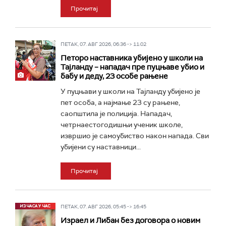
Прочитај
ПЕТАК, 07. АВГ 2026, 06:36 -> 11:02
Петоро наставника убијено у школи на
Тајланду – нападач пре пуцњаве убио и
бабу и деду, 23 особе рањене
У пуцњави у школи на Тајланду убијено је
пет особа, а најмање 23 су рањене,
саопштила је полиција. Нападач,
четрнаестогодишњи ученик школе,
извршио је самоубиство након напада. Сви
убијени су наставници...
Прочитај
ПЕТАК, 07. АВГ 2026, 05:45 -> 16:45
Израел и Либан без договора о новим