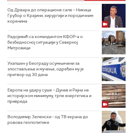
Од Дрвара до операционе сале – Никица
Грубор о Крајини, хирургији и породичним
коренима
Радојевић са командантом КФОР-а о
безбедносној ситуацији у Северној
Митровици
Ухапшен у Београду осумњичени за
злостављање и мучење, одређен му је
притвор од 30 дана
Европа на удару суше – Дунав и Рајна на
историјском минимуму, трпе енергетика и
привреда
Володимир Зеленски - од ТВ екрана до
ровова геополитике