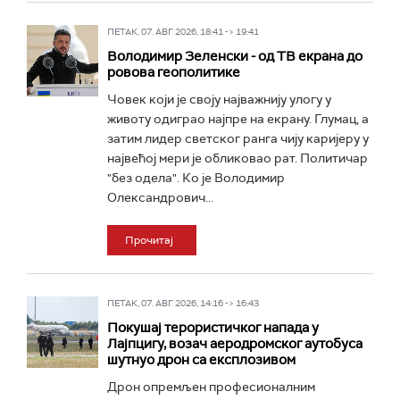
ПЕТАК, 07. АВГ 2026, 18:41 -> 19:41
Володимир Зеленски - од ТВ екрана до
ровова геополитике
Човек који је своју најважнију улогу у
животу одиграо најпре на екрану. Глумац, а
затим лидер светског ранга чију каријеру у
највећој мери је обликовао рат. Политичар
"без одела". Ко је Володимир
Олександрович...
Прочитај
ПЕТАК, 07. АВГ 2026, 14:16 -> 16:43
Покушај терористичког напада у
Лајпцигу, возач аеродромског аутобуса
шутнуо дрон са експлозивом
Дрон опремљен професионалним