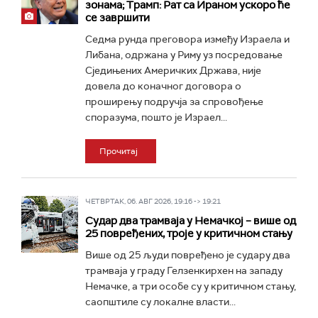
зонама; Трамп: Рат са Ираном ускоро ће
се завршити
Седма рунда преговора између Израела и
Либана, одржана у Риму уз посредовање
Сједињених Америчких Држава, није
довела до коначног договора о
проширењу подручја за спровођење
споразума, пошто је Израел...
Прочитај
ЧЕТВРТАК, 06. АВГ 2026, 19:16 -> 19:21
Судар два трамваја у Немачкој – више од
25 повређених, троје у критичном стању
Више од 25 људи повређено је судару два
трамваја у граду Гелзенкирхен на западу
Немачке, а три особе су у критичном стању,
саопштиле су локалне власти...