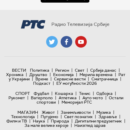
Радио Телевизија Србије
|
|
|
|
ВЕСТИ
Политика
Регион
Свет
Србија данас
|
|
|
|
Хроника
Друштво
Економија
Мерила времена
Рат
|
|
|
|
у Украјини
Време
Сервисне вести
Сматрачница
|
Подкаст
ЕУ могућности 2026
|
|
|
|
СПОРТ
Фудбал
Кошарка
Тенис
Одбојка
|
|
|
|
Рукомет
Ватерполо
Атлетика
Ауто-мото
Остали
|
спортови
Меморијал РТС
|
|
|
МАГАЗИН
Живот
Занимљивости
Музика
|
|
|
|
Технологијa
Путујемо
Свет познатих
Здравље
|
|
|
|
Филм и ТВ
Наука
Природа
Дигитални предузетник
|
За мале велике хероје
Наизглед здрав