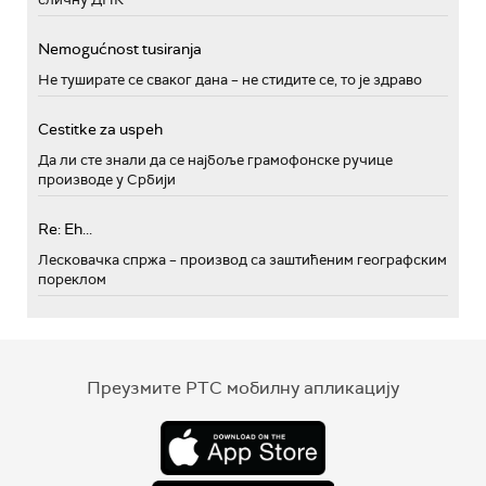
Nemogućnost tusiranja
Не туширате се сваког дана – не стидите се, то је здраво
Cestitke za uspeh
Да ли сте знали да се најбоље грамофонске ручице
производе у Србији
Re: Eh...
Лесковачка спржа – производ са заштићеним географским
пореклом
Преузмите РТС мобилну апликацију