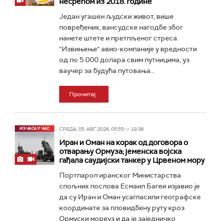
несрећом из 2018. године
Један угашен људски живот, више
повређених, вансудске нагодбе због
нанете штете и претпљеног стреса.
"Извињење" авио-компаније у вредности
од по 5.000 долара свим путницима, уз
ваучер за будућа путовања...
Прочитај
СРЕДА, 05. АВГ 2026, 05:55 -> 19:38
Иран и Оман на корак од договора о
отварању Ормуза; jеменска војска
гађала саудијски танкер у Црвеном мору
Портпарол иранског Министарства
спољних послова Есмаил Багеи изјавио је
да су Иран и Оман усагласили географске
координате за пловидбену руту кроз
Ормуски мореуз и да је заједничко