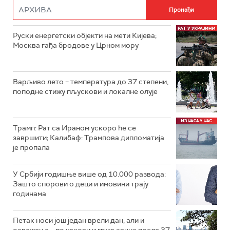
Руски енергетски објекти на мети Кијева;
Москва гађа бродове у Црном мору
Варљиво лето – температура до 37 степени,
поподне стижу пљускови и локалне олује
Трамп: Рат са Ираном ускоро ће се
завршити; Калибаф: Трампова дипломатија
је пропала
У Србији годишње више од 10.000 развода:
Зашто спорови о деци и имовини трају
годинама
Петак носи још један врели дан, али и