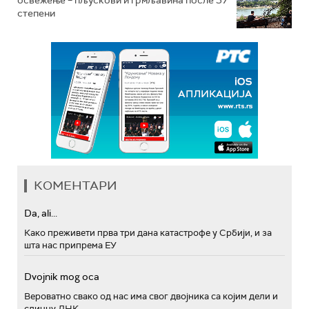
освежење – пљускови и грмљавина после 37
степени
КОМЕНТАРИ
Da, ali...
Како преживети прва три дана катастрофе у Србији, и за
шта нас припрема ЕУ
Dvojnik mog oca
Вероватно свако од нас има свог двојника са којим дели и
сличну ДНК