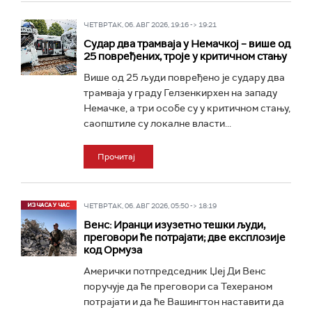
ЧЕТВРТАК, 06. АВГ 2026, 19:16 -> 19:21
Судар два трамваја у Немачкој – више од
25 повређених, троје у критичном стању
Више од 25 људи повређено је судару два
трамваја у граду Гелзенкирхен на западу
Немачке, а три особе су у критичном стању,
саопштиле су локалне власти...
Прочитај
ЧЕТВРТАК, 06. АВГ 2026, 05:50 -> 18:19
Венс: Иранци изузетно тешки људи,
преговори ће потрајати; две експлозије
код Ормуза
Амерички потпредседник Џеј Ди Венс
поручује да ће преговори са Техераном
потрајати и да ће Вашингтон наставити да