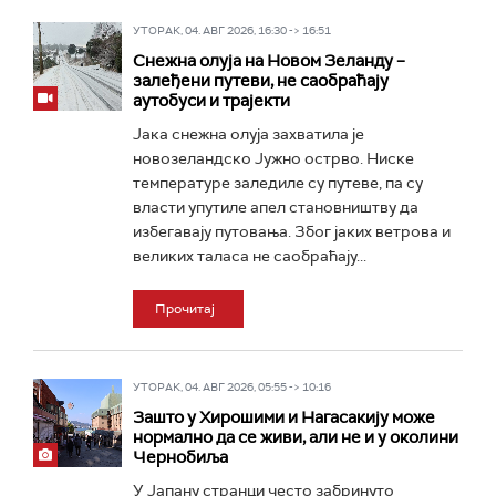
УТОРАК, 04. АВГ 2026, 16:30 -> 16:51
Снежна олуја на Новом Зеланду –
залеђени путеви, не саобраћају
аутобуси и трајекти
Јака снежна олуја захватила је
новозеландско Јужно острво. Ниске
температуре заледиле су путеве, па су
власти упутиле апел становништву да
избегавају путовања. Због јаких ветрова и
великих таласа не саобраћају...
Прочитај
УТОРАК, 04. АВГ 2026, 05:55 -> 10:16
Зашто у Хирошими и Нагасакију може
нормално да се живи, али не и у околини
Чернобиља
У Јапану странци често забринуто