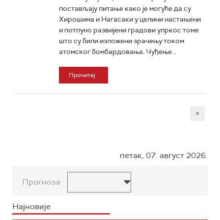
постављају питање како је могуће да су
Хирошима и Нагасаки у целини настањени
и потпуно развијени градови упркос томе
што су били изложени зрачењу током
атомског бомбардовања. Чуђење...
Прочитај
>
петак, 07. август 2026.
Прогноза
Најновије