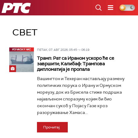
РТС
СВЕТ
ПЕТАК, 07. АВГ 2026, 05:45 -> 06:19
Трамп: Рат са Ираном ускоро ће се
завршити; Калибаф: Трампова
дипломатија је пропала
Вашингтон и Техеран настављају размену
политичких порука о Ирану и Ормуском
мореузу, док из Брисела стиже подршка
најављеном споразуму којим би био
окончан сукоб у Појасу Газе кроз
разоружавање Хамаса...
Прочитај