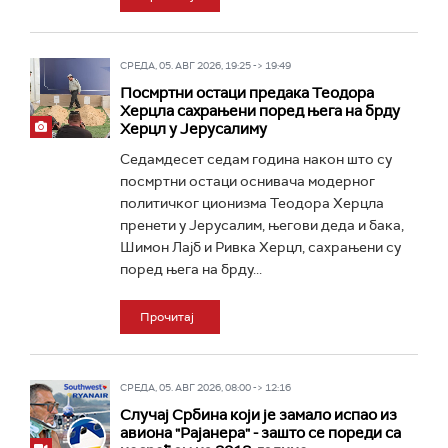
СРЕДА, 05. АВГ 2026, 19:25 -> 19:49
Посмртни остаци предака Теодора
Херцла сахрањени поред њега на брду
Херцл у Јерусалиму
Седамдесет седам година након што су
посмртни остаци оснивача модерног
политичког ционизма Теодора Херцла
пренети у Јерусалим, његови деда и бака,
Шимон Лајб и Ривка Херцл, сахрањени су
поред њега на брду...
Прочитај
СРЕДА, 05. АВГ 2026, 08:00 -> 12:16
Случај Србина који је замало испао из
авиона "Рајанера" - зашто се пореди са