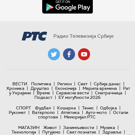
Радио Телевизија Србије
|
|
|
|
ВЕСТИ
Политика
Регион
Свет
Србија данас
|
|
|
|
Хроника
Друштво
Економија
Мерила времена
Рат
|
|
|
|
у Украјини
Време
Сервисне вести
Сматрачница
|
Подкаст
ЕУ могућности 2026
|
|
|
|
СПОРТ
Фудбал
Кошарка
Тенис
Одбојка
|
|
|
|
Рукомет
Ватерполо
Атлетика
Ауто-мото
Остали
|
спортови
Меморијал РТС
|
|
|
МАГАЗИН
Живот
Занимљивости
Музика
|
|
|
|
Технологијa
Путујемо
Свет познатих
Здравље