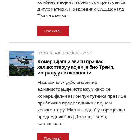
комбинује војни и економски притисак са
дипломатијом. Председник САД Доналд
Трамп негира...
Прочитај
СРЕДА, 05. АВГ 2026, 20:32 -> 21:17
Комерцијални авион пришао
хеликоптеру у којем је био Трамп,
истражују се околности
Надлежне службе америчке
администрације истражују како се
комерцијални авион пун путника превише
приближио председничком војном
хеликоптеру "Марин Један" у којем је био
председник САД Доналд Трамп,
саопштила...
Прочитај