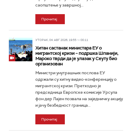
саопштење у завршној...
Прочитај
УТОРАК, 04. АВГ 2026, 19:55 -> 00:11
Хитан састанак министара ЕУ о
мигрантској кризи – подршка Шпанији,
Мароко тврди да је улазак у Сеуту био
организован
Министри унутрашњих послова ЕУ
одржали су хитну видео-конференцију о
мигрантској кризи. Претходно је
председница Европске комисије Урсула
фон дер Лајен позвала на заједничку акцију
и јачу безбедност граница...
Прочитај