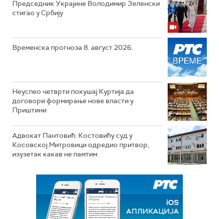
Председник Украјине Володимир Зеленски
стигао у Србију
Временска прогноза 8. август 2026.
Неуспео четврти покушај Куртија да
договори формирање нове власти у
Приштини
Адвокат Пантовић: Костовићу суд у
Косовској Митровици одредио притвор,
изузетак какав не памтим