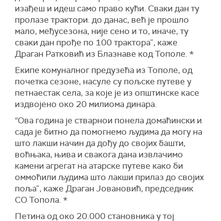
изађеш и идеш само право кући. Сваки дан ту
пролазе трактори. до данас, већ је прошло
мало, међусезона, није сено и то, иначе, ту
сваки дан прође по 100 трактора”, каже
Драган Ратковић из Блазнаве код Тополе. *
Екипе комуналног предузећа из Тополе, од
почетка сезоне, насуле су пољске путеве у
петнаестак села, за које је из општинске касе
издвојено око 20 милиома динара.
“Ова година је стварнои понела домаћински и
сада је битно да помогнемо људима да могу на
што лакши начин да дођу до својих башти,
воћњака, њива и свакога дана извлачимо
камени агрегат на атарске путеве како би
оммоћили људима што лакши прилаз до својих
поља”, каже Драган Јовановић, председник
СО Топола. *
Петина од око 20.000 становника у тој