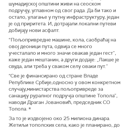
шумадијској општини живи на сеоском
подручју, углавном од свог рада. Да би тако и
остало, улагање у путну инфраструктуру, један
је од приритета. И, дотрајали локални путеви
добијају нови асфалт.
“Пољопривредне машине, кола, саобраћај на
овој деоници пута, одвија се много
учесталало и много значи овакав један гест”,
каже један мештанин, а други додаје: „Лакше је
свуда, али треба у сваком селу оваки пут.”
“Све је финансирано од стране Владе
Републике Србије,односно у овом конкретном
случају,министарства пољопривреде за
санацију руралног подручја општине Топола”,
наводи Драган Јовановић, председник СО
Топола. *
За то је издвојено око 25 милиона динара.
Жетиљи тополских села, како је планирано, до