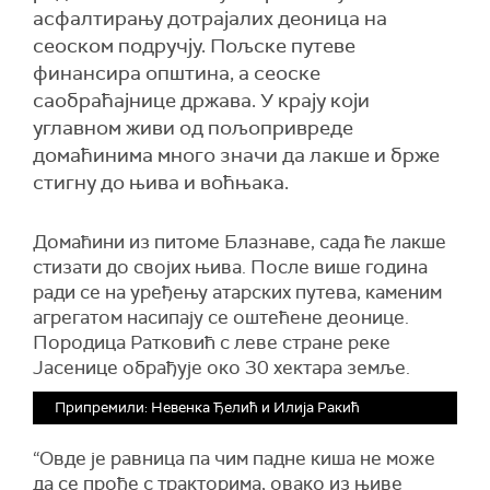
асфалтирању дотрајалих деоница на
сеоском подручју. Пољске путеве
финансира општина, а сеоске
саобраћајнице држава. У крају који
углавном живи од пољопривреде
домаћинима много значи да лакше и брже
стигну до њива и воћњака.
Домаћини из питоме Блазнаве, сада ће лакше
стизати до својих њива. После више година
ради се на уређењу атарских путева, каменим
агрегатом насипају се оштећене деонице.
Породица Ратковић с леве стране реке
Јасенице обрађује око 30 хектара земље.
Припремили: Невенка Ђелић и Илија Ракић
“Овде је равница па чим падне киша не може
да се прође с тракторима, овако из њиве