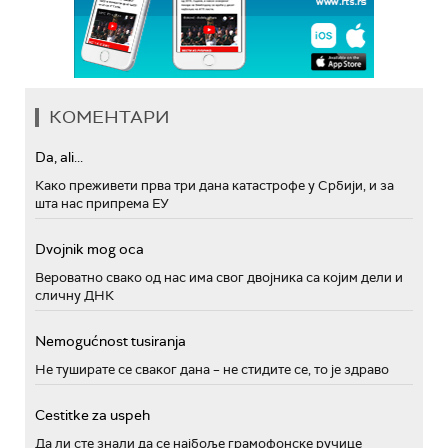
КОМЕНТАРИ
Da, ali...
Како преживети прва три дана катастрофе у Србији, и за
шта нас припрема ЕУ
Dvojnik mog oca
Вероватно свако од нас има свог двојника са којим дели и
сличну ДНК
Nemogućnost tusiranja
Не туширате се сваког дана – не стидите се, то је здраво
Cestitke za uspeh
Да ли сте знали да се најбоље грамофонске ручице