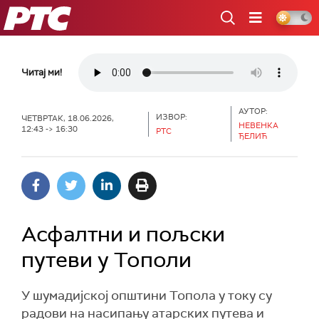
РТС
Читај ми!
АУТОР:
ИЗВОР:
ЧЕТВРТАК, 18.06.2026,
НЕВЕНКА
12:43 -> 16:30
РТС
ЂЕЛИЋ
Асфалтни и пољски
путеви у Тополи
У шумадијској општини Топола у току су
радови на насипању атарских путева и