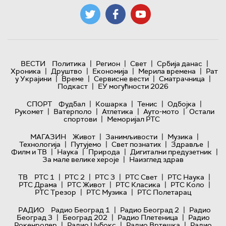
|
|
|
|
ВЕСТИ
Политика
Регион
Свет
Србија данас
|
|
|
|
Хроника
Друштво
Економија
Мерила времена
Рат
|
|
|
|
у Украјини
Време
Сервисне вести
Сматрачница
|
Подкаст
ЕУ могућности 2026
|
|
|
|
СПОРТ
Фудбал
Кошарка
Тенис
Одбојка
|
|
|
|
Рукомет
Ватерполо
Атлетика
Ауто-мото
Остали
|
спортови
Меморијал РТС
|
|
|
МАГАЗИН
Живот
Занимљивости
Музика
|
|
|
|
Технологијa
Путујемо
Свет познатих
Здравље
|
|
|
|
Филм и ТВ
Наука
Природа
Дигитални предузетник
|
За мале велике хероје
Наизглед здрав
|
|
|
|
|
ТВ
РТС 1
РТС 2
РТС 3
РТС Свет
РТС Наука
|
|
|
|
РТС Драма
РТС Живот
РТС Класика
РТС Коло
|
|
РТС Трезор
РТС Музика
РТС Полетарац
|
|
РАДИО
Радио Београд 1
Радио Београд 2
Радио
|
|
|
Београд 3
Београд 202
Радио Плетеница
Радио
|
|
|
Рокенролер
Радио Џубокс
Радио Вртешка
Радио