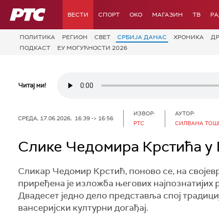
РТС
ВЕСТИ
СПОРТ
OKO
МАГАЗИН
ТВ
Р
ПОЛИТИКА
РЕГИОН
СВЕТ
СРБИЈА ДАНАС
ХРОНИКА
Д
ПОДКАСТ
ЕУ МОГУЋНОСТИ 2026
Читај ми!
ИЗВОР:
АУТОР:
СРЕДА, 17.06.2026, 16:39 -> 16:56
РТС
СИЛВАНА ТОШ
Слике Чедомира Крстића у 
Сликар Чедомир Крстић, поново се, на својевр
приређена је изложба његових најпознатијих
Двадесет једно дело представља спој традициј
вансеријски културни догађај.