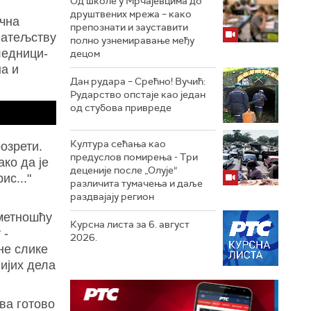
Од школе у Мрчајевцима до
друштвених мрежа – како
ична
препознати и зауставити
ијатељству
полно узнемиравање међу
ледници-
децом
на и
Дан рудара – Срећно! Вучић:
Рударство опстаје као један
од стубова привреде
Култура сећања као
озрети.
предуслов помирења ­- Три
ако да је
деценије после „Олује“
ис..."
различита тумачења и даље
раздвајају регион
уметношћу
Курсна листа за 6. август
 -
2026.
не слике
нијих дела
ива готово