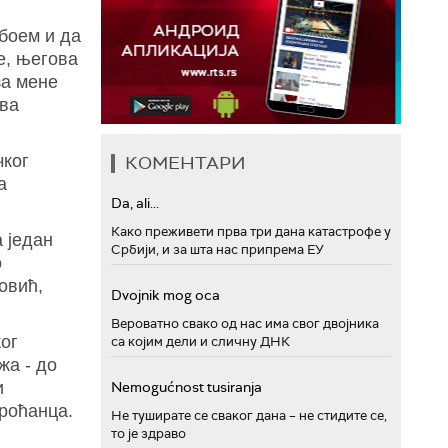
 боем и да
е, његова
за мене
ва
чког
КОМЕНТАРИ
а
Da, ali...
Како преживети прва три дана катастрофе у
а један
Србији, и за шта нас припрема ЕУ
о
овић,
Dvojnik mog oca
Вероватно свако од нас има свог двојника
ог
са којим дели и сличну ДНК
жа - до
и
Nemogućnost tusiranja
ироћанца.
Не туширате се сваког дана – не стидите се,
то је здраво