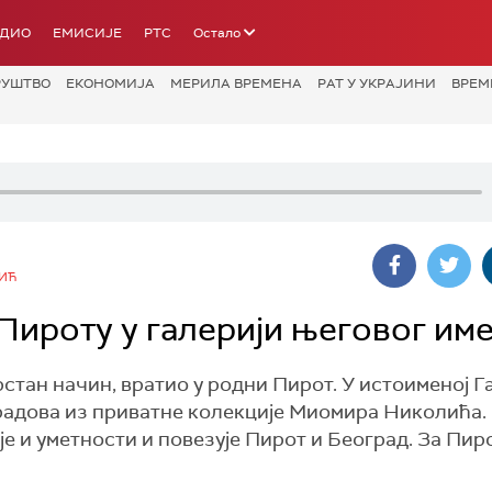
АДИО
ЕМИСИЈЕ
РТС
Остало
РУШТВО
ЕКОНОМИЈА
МЕРИЛА ВРЕМЕНА
РАТ У УКРАЈИНИ
ВРЕМ
ИЋ
Пироту у галерији његовог им
стан начин, вратио у родни Пирот. У истоименој Г
 радова из приватне колекције Миомира Николића.
е и уметности и повезује Пирот и Београд. За Пиро