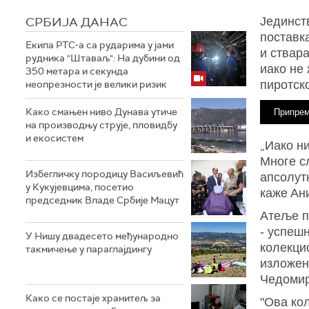
СРБИЈА ДАНАС
Јединст
поставка
Екипа РТС-а са рударима у јами
и ствар
рудника "Штаваљ": На дубини од
иако не
350 метара и секунда
неопрезности је велики ризик
пиротск
Како смањен ниво Дунава утиче
Припрем
на производњу струје, пловидбу
и екосистем
„
Иако ни
Многе сл
Избегличку породицу Васиљевић
апсолутн
у Кукујевцима, посетио
каже
Ан
председник Владе Србије Мацут
Атеље по
- успеш
У Нишу двадесето међународно
колекци
такмичење у параглајдингу
изложене
Чедомир
Како се постаје хранитељ за
"Ова кол