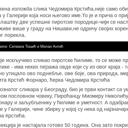
вена изложба слика Чедомира Крстића,није само об
 у Галерији која носи његово име.То је и прича о пр
алаштву две успешне пиротске породице-чији се нас
 живе више у граду на Нишави,не одричу својих коре
ог порекла.
или: Силвана Тошић и Милан Антић
је искључиво сликао пиротске ћилиме, то се може пр
ике - има неких пејзажа овде који су из овог краја - т
о утицало ово поднебље, ове боје, ова природа, мир
ита Крстић Форнаро, ћерка Чедомира Крстића
знатог сликара у Београду, био је први контакт са 
ном пословном човеку, Пироћанцу Миомиру Николићу
онару и заљубљенику у ћилиме и уметност. А одабра
 у Галерији, чине збирку у којој су нека од најзначај
а Крстића.
екција је настајала готово 50 година. Она зато покр