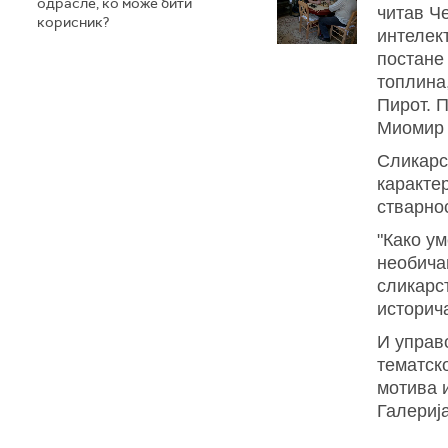
одрасле, ко може бити
читав Ч
корисник?
интелек
постане
топлина,
Пирот. 
Миомир 
Сликарс
каракте
стварно
"Како ум
необича
сликарс
историч
И управ
тематско
мотива и
Галериј