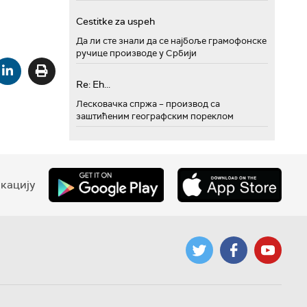
Cestitke za uspeh
Да ли сте знали да се најбоље грамофонске
ручице производе у Србији
Re: Eh...
Лесковачка спржа – производ са
заштићеним географским пореклом
кацију