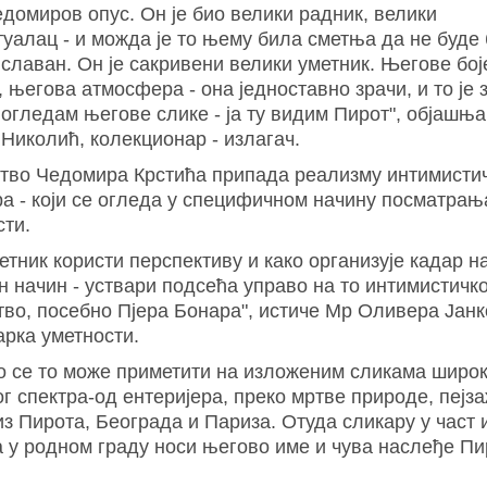
едомиров опус. Он је био велики радник, велики
туалац - и можда је то њему била сметња да не буде
 славан. Он је сакривени велики уметник. Његове бој
 његова атмосфера - она једноставно зрачи, и то је 
Погледам његове слике - ја ту видим Пирот",
објашња
Николић, колекционар - излагач.
тво Чедомира Крстића припада реализму интимисти
ра - који се огледа у специфичном начину посматрањ
сти.
етник користи перспективу и како организује кадар н
н начин - уствари подсећа управо на то интимистичк
тво, посебно Пјера Бонара",
истиче
Мр Оливера Јанк
арка уметности.
о се то може приметити на изложеним сликама широк
г спектра-од ентеријера, преко мртве природе, пејза
з Пирота, Београда и Париза. Отуда сликару у част 
а у родном граду носи његово име и чува наслеђе П