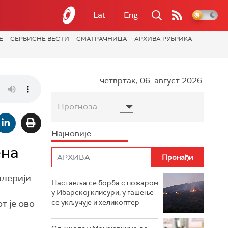
Lat
Eng
Е
СЕРВИСНЕ ВЕСТИ
СМАТРАЧНИЦА
АРХИВА РУБРИКА
четвртак, 06. август 2026.
Прогноза
Најновије
ена
алерији
Наставља се борба с пожаром
у Ибарској клисури, у гашење
т је ово
се укључује и хеликоптер