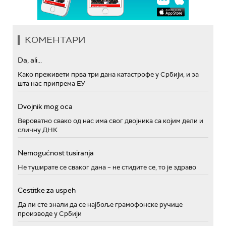
КОМЕНТАРИ
Da, ali...
Како преживети прва три дана катастрофе у Србији, и за
шта нас припрема ЕУ
Dvojnik mog oca
Вероватно свако од нас има свог двојника са којим дели и
сличну ДНК
Nemogućnost tusiranja
Не туширате се сваког дана – не стидите се, то је здраво
Cestitke za uspeh
Да ли сте знали да се најбоље грамофонске ручице
производе у Србији