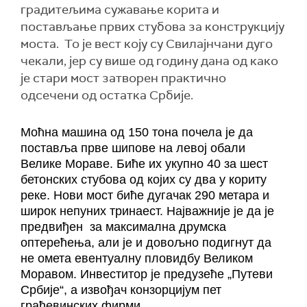
градитељима сужавање корита и
постављање првих стубова за конструкцију
моста. То је вест коју су Свилајнчани дуго
чекали, јер су више од годину дана од како
је стари мост затворен практично
одсечени од остатка Србије.
Моћна машина од 150 тона почела је да
поставља прве шипове на левој обали
Велике Мораве. Биће их укупно 40 за шест
бетонских стубова од којих су два у кориту
реке. Нови мост биће дугачак 290 метара и
широк непуних тринаест. Најважније је да је
предвиђен за максимална друмска
оптерећења, али је и довољно подигнут да
не омета евентуалну пловидбу Великом
Моравом. Инвеститор је предузеће „Путеви
Србије“, а извођач конзорцијум пет
грађевинских фирми.