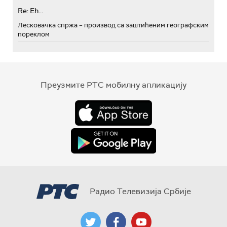
Re: Eh...
Лесковачка спржа – производ са заштићеним географским
пореклом
Преузмите РТС мобилну апликацију
Радио Телевизија Србије