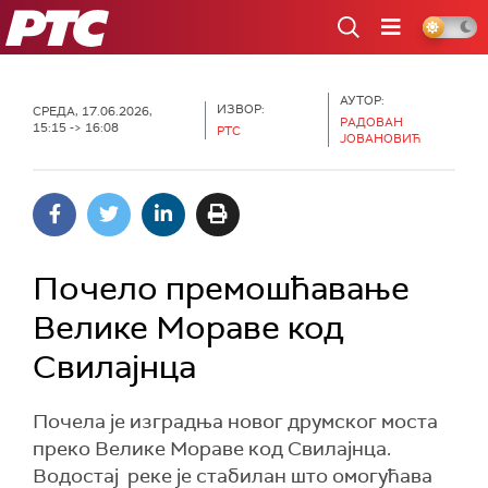
РТС
АУТОР:
ИЗВОР:
СРЕДА, 17.06.2026,
РАДОВАН
15:15 -> 16:08
РТС
ЈОВАНОВИЋ
Почело премошћавање
Велике Мораве код
Свилајнца
Почела је изградња новог друмског моста
преко Велике Мораве код Свилајнца.
Водостај реке је стабилан што омогућава