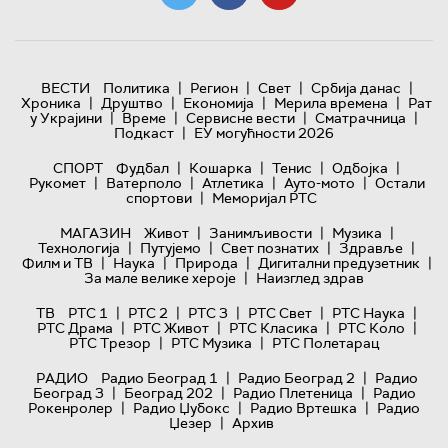
|
|
|
|
ВЕСТИ
Политика
Регион
Свет
Србија данас
|
|
|
|
Хроника
Друштво
Економија
Мерила времена
Рат
|
|
|
|
у Украјини
Време
Сервисне вести
Сматрачница
|
Подкаст
ЕУ могућности 2026
|
|
|
|
СПОРТ
Фудбал
Кошарка
Тенис
Одбојка
|
|
|
|
Рукомет
Ватерполо
Атлетика
Ауто-мото
Остали
|
спортови
Меморијал РТС
|
|
|
МАГАЗИН
Живот
Занимљивости
Музика
|
|
|
|
Технологијa
Путујемо
Свет познатих
Здравље
|
|
|
|
Филм и ТВ
Наука
Природа
Дигитални предузетник
|
За мале велике хероје
Наизглед здрав
|
|
|
|
|
ТВ
РТС 1
РТС 2
РТС 3
РТС Свет
РТС Наука
|
|
|
|
РТС Драма
РТС Живот
РТС Класика
РТС Коло
|
|
РТС Трезор
РТС Музика
РТС Полетарац
|
|
РАДИО
Радио Београд 1
Радио Београд 2
Радио
|
|
|
Београд 3
Београд 202
Радио Плетеница
Радио
|
|
|
Рокенролер
Радио Џубокс
Радио Вртешка
Радио
|
Џезер
Архив