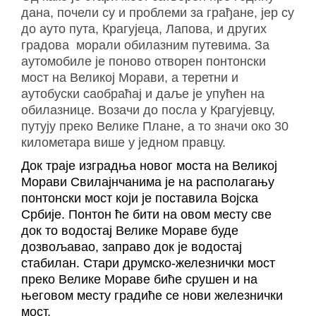
дана, почели су и проблеми за грађане, јер су
до ауто пута, Крагујеца, Лапова, и других
градова морали обилазним путевима. За
аутомобиле је поново отворен понтонски
мост на Великој Mорави, а теретни и
аутобуски саобраћај и даље је упућен на
обилазнице.
Возачи до посла у Крагујевцу,
путују преко Велике Плане, а то значи око 30
километара више у једном правцу.
Док траје изградња новог моста на Великој
Морави Свилајнчанима је на располагању
понтонски мост који је поставила Војска
Србије. Понтон ће бити на овом месту све
док то водостај Велике Мораве буде
дозвољавао, заправо док је водостај
стабилан. Стари друмско-железнички мост
преко Велике Мораве биће срушен и на
његовом месту градиће се нови железнички
мост.