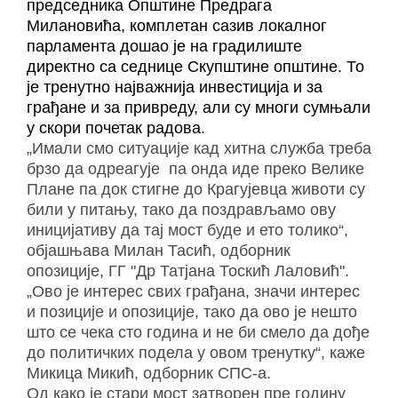
председника Oпштине Предрага
Милановића, комплетан сазив локалног
парламента дошао је на градилиште
директно са седнице Скупштине општине. То
је тренутно најважнија инвестиција и за
грађане и за привреду, али су многи сумњали
у скори почетак радова.
„Имали смо ситуације кад хитна служба треба
брзо да одреагује па онда иде преко Велике
Плане па док стигне до Крагујевца животи су
били у питању, тако да поздрављамо ову
иницијативу да тај мост буде и ето толико“,
објашњава
Милан Тасић, одборник
опозиције,
ГГ "Др Татјана Тоскић Лаловић".
„Ово је интерес свих грађана, значи интерес
и позиције и опозиције, тако да ово је нешто
што се чека сто година и не би смело да дође
до политичких подела у овом тренутку“,
каже
Микица Микић, одборник
СПС-а.
Од како је стари мост затворен пре годину