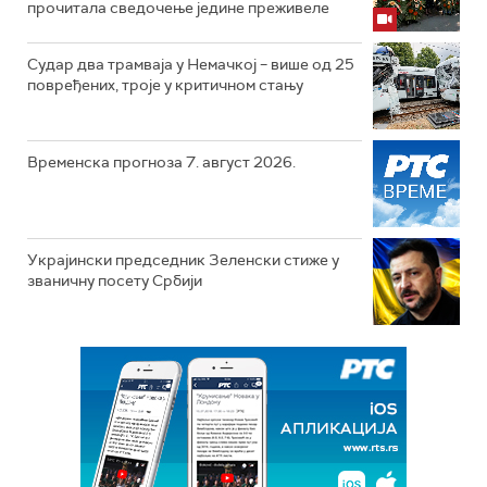
прочитала сведочење једине преживеле
Судар два трамваја у Немачкој – више од 25
повређених, троје у критичном стању
Временска прогноза 7. август 2026.
Украјински председник Зеленски стиже у
званичну посету Србији