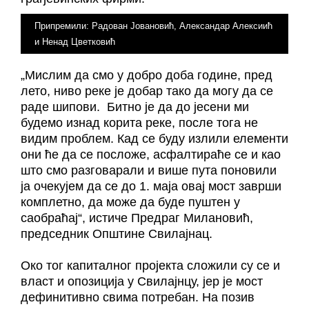
Припремили: Радован Јовановић, Александар Алексиић
и Ненад Цветковић
„Мислим да смо у добро доба године, пред
лето, ниво реке је добар тако да могу да се
раде шипови. Битно је да до јесени ми
будемо изнад корита реке, после тога не
видим проблем. Кад се буду излили елементи
они ће да се посложе, асфалтираће се и као
што смо разговарали и више пута поновили
ја очекујем да се до 1. маја овај мост заврши
комплетно, да може да буде пуштен у
саобраћај“,
истиче
Предраг Милановић,
председник
О
пштине Свилајнац.
Око тог капиталног пројекта сложили су се и
власт и опозиција у Свилајнцу, јер је мост
дефинитивно свима потребан. На позив