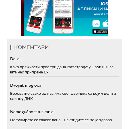
КОМЕНТАРИ
Da, ali...
Како преживети прва три дана катастрофе у Србији, и за
шта нас припрема ЕУ
Dvojnik mog oca
Вероватно свако од нас има свог двојника са којим дели и
сличну ДНК
Nemogućnost tusiranja
Не туширате се сваког дана – не стидите се, то је здраво