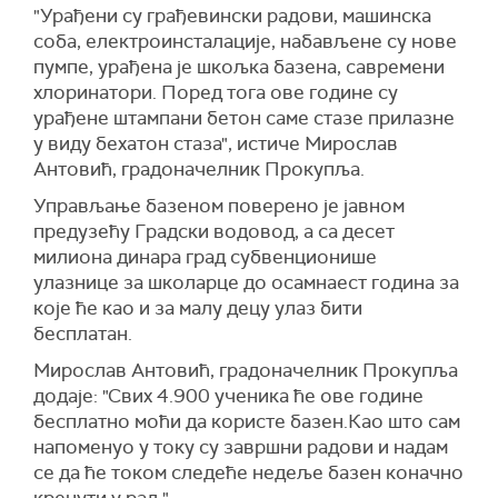
"Урађени су грађевински радови, машинска
соба, електроинсталације, набављене су нове
пумпе, урађена је шкољка базена, савремени
хлоринатори. Поред тога ове године су
урађене штампани бетон саме стазе прилазне
у виду бехатон стаза", истиче Мирослав
Антовић, градоначелник Прокупља.
Управљање базеном поверено је јавном
предузећу Градски водовод, а са десет
милиона динара град субвенционише
улазнице за школарце до осамнаест година за
које ће као и за малу децу улаз бити
бесплатан.
Мирослав Антовић, градоначелник Прокупља
додаје: "Свих 4.900 ученика ће ове године
бесплатно моћи да користе базен.Као што сам
напоменуо у току су завршни радови и надам
се да ће током следеће недеље базен коначно