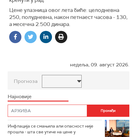
кренути у рад."
Цене улазница овог лета биће: целодневна
250, полудневна, након петнаест часова - 130,
а месечна 2.500 динара.
недеља, 09. август 2026.
Прогноза
Најновије
Инфлација се смањила али опасност није
прошла - шта све утиче на цене у