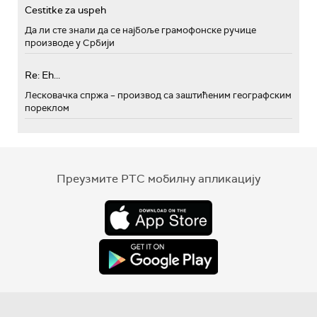
Cestitke za uspeh
Да ли сте знали да се најбоље грамофонске ручице
производе у Србији
Re: Eh...
Лесковачка спржа – производ са заштићеним географским
пореклом
Преузмите РТС мобилну апликацију