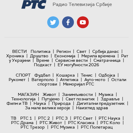
Радио Телевизија Србије
|
|
|
|
ВЕСТИ
Политика
Регион
Свет
Србија данас
|
|
|
|
Хроника
Друштво
Економија
Мерила времена
Рат
|
|
|
|
у Украјини
Време
Сервисне вести
Сматрачница
|
Подкаст
ЕУ могућности 2026
|
|
|
|
СПОРТ
Фудбал
Кошарка
Тенис
Одбојка
|
|
|
|
Рукомет
Ватерполо
Атлетика
Ауто-мото
Остали
|
спортови
Меморијал РТС
|
|
|
МАГАЗИН
Живот
Занимљивости
Музика
|
|
|
|
Технологијa
Путујемо
Свет познатих
Здравље
|
|
|
|
Филм и ТВ
Наука
Природа
Дигитални предузетник
|
За мале велике хероје
Наизглед здрав
|
|
|
|
|
ТВ
РТС 1
РТС 2
РТС 3
РТС Свет
РТС Наука
|
|
|
|
РТС Драма
РТС Живот
РТС Класика
РТС Коло
|
|
РТС Трезор
РТС Музика
РТС Полетарац