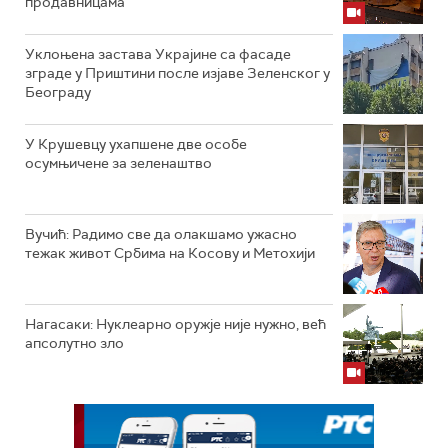
продавницама
Уклоњена застава Украјине са фасаде
зграде у Приштини после изјаве Зеленског у
Београду
У Крушевцу ухапшене две особе
осумњичене за зеленаштво
Вучић: Радимо све да олакшамо ужасно
тежак живот Србима на Косову и Метохији
Нагасаки: Нуклеарно оружје није нужно, већ
апсолутно зло