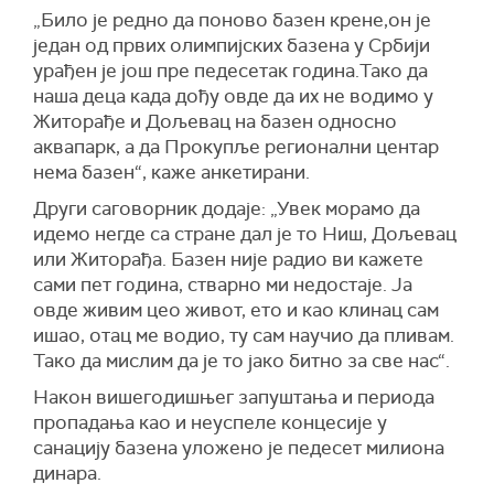
„Било је редно да поново базен крене,он је
један од првих олимпијских базена у Србији
урађен је још пре педесетак година.Тако да
наша деца када дођу овде да их не водимо у
Житорађе и Дољевац на базен односно
аквапарк, а да Прокупље регионални центар
нема базен“, каже анкетирани.
Други саговорник додаје: „Увек морамо да
идемо негде са стране дал је то Ниш, Дољевац
или Житорађа. Базен није радио ви кажете
сами пет година, стварно ми недостаје. Ја
овде живим цео живот, ето и као клинац сам
ишао, отац ме водио, ту сам научио да пливам.
Тако да мислим да је то јако битно за све нас“.
Након вишегодишњег запуштања и периода
пропадања као и неуспеле концесије у
санацију базена уложено је педесет милиона
динара.