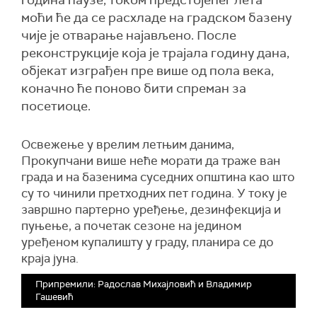
година паузе, током предстојећег лета
моћи ће да се расхладе на градском базену
чије је отварање најављено. После
реконструкције која је трајала годину дана,
објекат изграђен пре више од пола века,
коначно ће поново бити спреман за
посетиоце.
Освежење у врелим летњим данима,
Прокупчани више неће морати да траже ван
града и на базенима суседних општина као што
су то чинили претходних пет година. У току је
завршно партерно уређење, дезинфекција и
пуњење, а почетак сезоне на једином
уређеном купалишту у граду, планира се до
краја јуна.
Припремили: Радослав Михајловић и Владимир
Гашевић