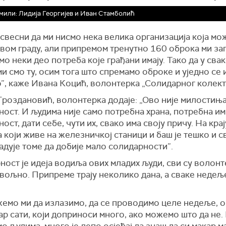
или: Лидија Георгијев и Иван Стамболић
свесни да ми нисмо нека велика организација која мо
овом граду, али припремом тренутно 160 оброка ми за
о неки део потреба које грађани имају. Тако да у сва
ми смо ту, осим тога што спремамо оброке и уједно се 
”, каже Ивана Коцић, волонтерка „Солидарног колект
роздановић, волонтерка додаје: „Ово није милостиња,
ост. И људима није само потребна храна, потребна им 
ост, дати себе, чути их, свако има своју причу. На кра
 који живе на железничкој станици и баш је тешко и с
адује томе да добије мало солидарности”.
ост је идеја водиља ових младих људи, сви су волонт
вољно. Припреме трају неколико дана, а сваке недеље
емо ми да излазимо, да се проводимо целе недеље, ов
ар сати, који доприноси много, ако можемо што да не.