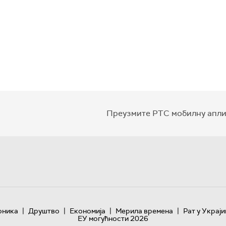
Преузмите РТС мобилну апли
|
|
|
|
оника
Друштво
Економија
Мерила времена
Рат у Украји
ЕУ могућности 2026