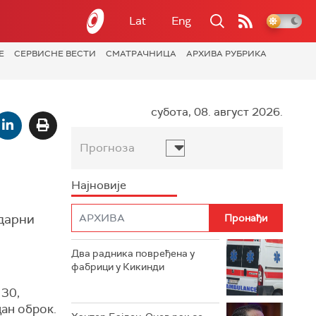
Lat
Eng
Е
СЕРВИСНЕ ВЕСТИ
СМАТРАЧНИЦА
АРХИВА РУБРИКА
субота, 08. август 2026.
Прогноза
Најновије
идарни
Два радника повређена у
фабрици у Кикинди
 30,
дан оброк.