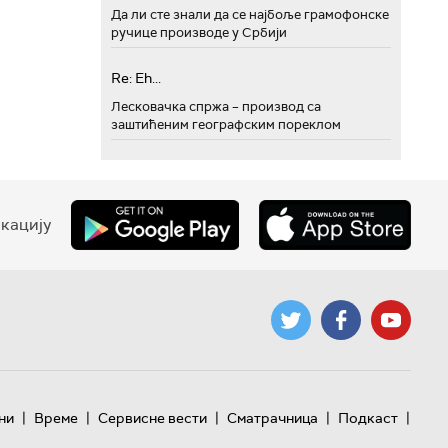
Да ли сте знали да се најбоље грамофонске
ручице производе у Србији
Re: Eh...
Лесковачка спржа – производ са
заштићеним географским пореклом
кацију
|
|
|
|
|
ни
Време
Сервисне вести
Сматрачница
Подкаст