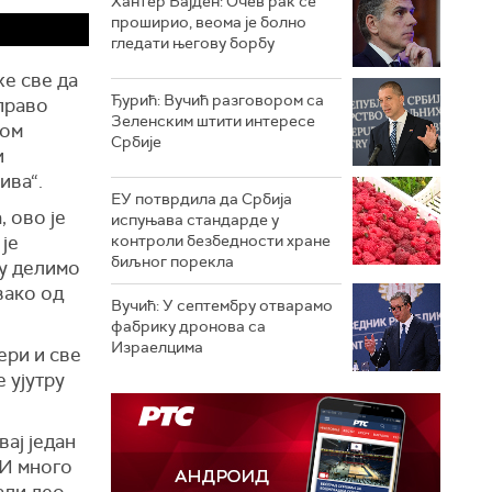
Хантер Бајден: Очев рак се
проширио, веома је болно
гледати његову борбу
же све да
Ђурић: Вучић разговором са
право
Зеленским штити интересе
ком
Србије
и
ива“.
ЕУ потврдила да Србија
 ово је
испуњава стандарде у
је
контроли безбедности хране
биљног порекла
ју делимо
вако од
Вучић: У септембру отварамо
фабрику дронова са
Израелцима
ери и све
 ујутру
ај један
 И много