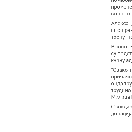
помажемо
промене 
волонте
Алексан
што прав
тренутно
Волонте
су подст
кућну ад
“Свако т
причамо 
онда тру
трудимо 
Милица 
Солидар
донациј