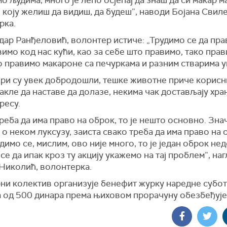
 људима, много је лепо осјећај да знаш да си макар м
коју желиш да видиш, да будеш”, наводи Бојана Свил
рка.
дар Ранђеловић, волонтер истиче: „Трудимо се да пра
имо код нас кући, као за себе што правимо, тако прав
 правимо макароне са печуркама и разним стварима у
ри су увек добродошли, тешке животне приче корисн
акле да наставе да долазе, некима чак достављају хра
ресу.
реба да има право на оброк, то је нешто основно. Знач
о неком луксузу, заиста свако треба да има право на 
димо се, мислим, ово није много, то је један оброк не
се да ипак кроз ту акцију укажемо на тај проблем”, на
Николић, волонтерка.
ни колектив организује бенефит журку наредне субот
а од 500 динара према њиховом прорачуну обезбеђује