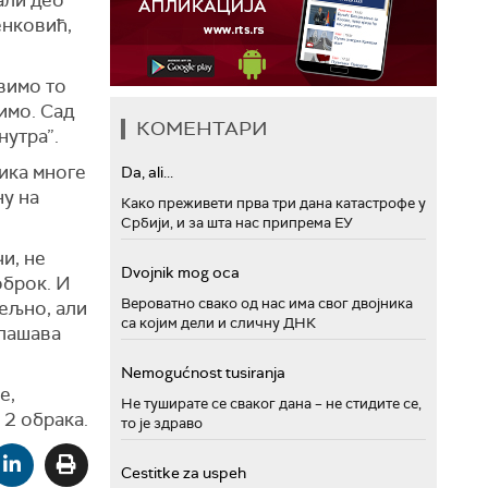
али део
енковић,
вимо то
имо. Сад
КОМЕНТАРИ
нутра”.
ика многе
Da, ali...
ну на
Како преживети прва три дана катастрофе у
Србији, и за шта нас припрема ЕУ
и, не
Dvojnik mog oca
оброк. И
Вероватно свако од нас има свог двојника
дељно, али
са којим дели и сличну ДНК
глашава
Nemogućnost tusiranja
е,
Не туширате се сваког дана – не стидите се,
 2 обрака.
то је здраво
Cestitke za uspeh