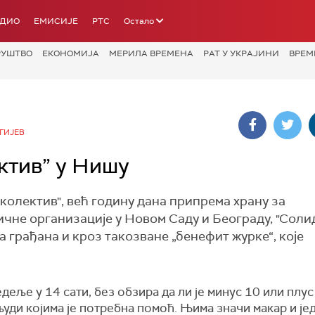
АДИО
ЕМИСИЈЕ
РТС
Остало
РУШТВО
ЕКОНОМИЈА
МЕРИЛА ВРЕМЕНА
РАТ У УКРАЈИНИ
ВРЕМ
ГИЈЕВ
ктив” у Нишу
олектив", већ годину дана припрема храну за
ичне организације у Новом Саду и Београду, "Сол
 грађана и кроз такозване „бенефит журке“, које
деље у 14 сати, без обзира да ли је минус 10 или плус
уди којима је потребна помоћ. Њима значи макар и је