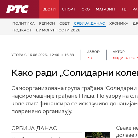
РТС
ВЕСТИ
СПОРТ
OKO
МАГАЗИН
ТВ
Р
ПОЛИТИКА
РЕГИОН
СВЕТ
СРБИЈА ДАНАС
ХРОНИКА
Д
ПОДКАСТ
ЕУ МОГУЋНОСТИ 2026
ИЗВОР:
АУТОР:
УТОРАК, 16.06.2026, 12:46 -> 16:33
РТС
ЛИДИЈА ГЕОР
Како ради „Солидарни коле
Самоорганизована група грађана "Солидарни к
најсиромашније грађане Ниша. По узору на сл
колектив" финансира се искључиво донацијама
повремено организују.
СРБИЈА ДАНАС
Сваке не
долазе љ