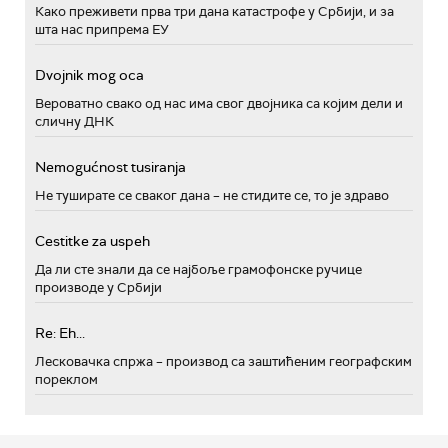
Како преживети прва три дана катастрофе у Србији, и за
шта нас припрема ЕУ
Dvojnik mog oca
Вероватно свако од нас има свог двојника са којим дели и
сличну ДНК
Nemogućnost tusiranja
Не туширате се сваког дана – не стидите се, то је здраво
Cestitke za uspeh
Да ли сте знали да се најбоље грамофонске ручице
производе у Србији
Re: Eh...
Лесковачка спржа – производ са заштићеним географским
пореклом