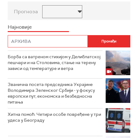
Прогноза
Најновије
Борба са ватреном стихијом у Делиблатској
пешчари и на Столовима, стање на терену
зависи од температуре и ветра
Званична посета председника Украјине
Володимира Зеленског Србији - у фокусу
европски пут, економска и безбедносна
питања
Хитна помоћ: Четири особе повређене у три
удеса у Београду