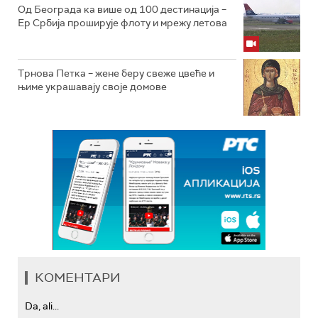
Од Београда ка више од 100 дестинација –
Ер Србија проширује флоту и мрежу летова
Трнова Петка – жене беру свеже цвеће и
њиме украшавају своје домове
КОМЕНТАРИ
Da, ali...