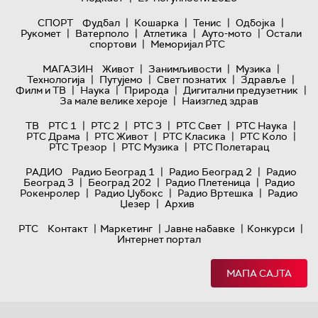
|
|
|
|
СПОРТ
Фудбал
Кошарка
Тенис
Одбојка
|
|
|
|
Рукомет
Ватерполо
Атлетика
Ауто-мото
Остали
|
спортови
Меморијал РТС
|
|
|
МАГАЗИН
Живот
Занимљивости
Музика
|
|
|
|
Технологијa
Путујемо
Свет познатих
Здравље
|
|
|
|
Филм и ТВ
Наука
Природа
Дигитални предузетник
|
За мале велике хероје
Наизглед здрав
|
|
|
|
|
ТВ
РТС 1
РТС 2
РТС 3
РТС Свет
РТС Наука
|
|
|
|
РТС Драма
РТС Живот
РТС Класика
РТС Коло
|
|
РТС Трезор
РТС Музика
РТС Полетарац
|
|
РАДИО
Радио Београд 1
Радио Београд 2
Радио
|
|
|
Београд 3
Београд 202
Радио Плетеница
Радио
|
|
|
Рокенролер
Радио Џубокс
Радио Вртешка
Радио
|
Џезер
Архив
|
|
|
|
РТС
Контакт
Маркетинг
Јавне набавке
Конкурси
Интернет портал
МАПА САЈТА