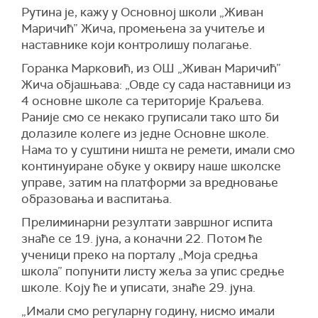
Рутина је, кажу у Основној школи „Живан
Маричић” Жича, промењена за учитеље и
наставнике који контролишу полагање.
Горанка Марковић, из ОШ „Живан Маричић”
Жича објашњава: „Овде су сада наставници из
4 основне школе са територије Краљева.
Раније смо се некако груписали тако што би
долазиле колеге из једне Основне школе.
Нама то у суштини ништа не ремети, имали смо
континуиране обуке у оквиру наше школске
управе, затим на платформи за вредновање
образовања и васпитања.
Прелиминарни резултати завршног испита
знаће се 19. јуна, а коначни 22. Потом ће
ученици преко на порталу „Моја средња
школа” попунити листу жеља за упис средње
школе. Коју ће и уписати, знаће 29. јуна.
„Имали смо регуларну годину, нисмо имали