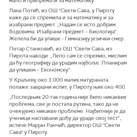
мало и припремати за математику.
Лана Потић, из ОШ "Свети Сава, у Пироту
каже да се спремила и за математику и за
изабрани предмет. „Надам се исто добрим
бодовима. Изабрани предмет – Биологија“.
Желела би да упише - Гимназију језички смер.
Петар Станковић, из ОШ "Свети Сава, из
Пирота наводи: „Лепо сам се спремио, мислим
да ћу географију да урадим најбоље. Планирам
да упишем – Економску“.
У Краљеву око 1.000 малих матураната
полаже завршни испит, у Пироту њих око 400.
„Последњих 20-так година није било никаквих
проблема, све је постала рутина, тако да не
очекујемо никакве проблеме. Најбитније је да
ученици наспавани дођу да ураде свој тест“,
истиче Марјан Ранчић, директор ОШ "Свети
Сава" у Пироту.