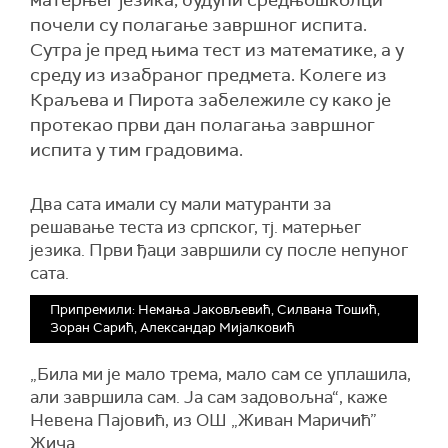
матерњег језика, будући средњошколци
почели су полагање завршног испита.
Сутра је пред њима тест из математике, а у
среду из изабраног предмета. Колеге из
Краљева и Пирота забележиле су како је
протекао први дан полагања завршног
испита у тим градовима.
Два сата имали су мали матуранти за
решавање теста из српског, тј. матерњег
језика. Први ђаци завршили су после непуног
сата.
Припремили: Немања Јаковљевић, Силвана Тошић,
Зоран Сарић, Александар Мијалковић
„Била ми је мало трема, мало сам се уплашила,
али завршила сам. Ја сам задовољна“, каже
Невена Пајовић, из ОШ „Живан Маричић”
Жича.