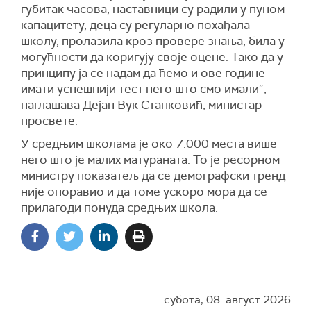
губитак часова, наставници су радили у пуном
капацитету, деца су регуларно похађала
школу, пролазила кроз провере знања, била у
могућности да коригују своје оцене. Тако да у
принципу ја се надам да ћемо и ове године
имати успешнији тест него што смо имали“,
наглашава Дејан Вук Станковић, министар
просвете.
У средњим школама је око 7.000 места више
него што је малих матураната. То је ресорном
министру показатељ да се демографски тренд
није опоравио и да томе ускоро мора да се
прилагоди понуда средњих школа.
субота, 08. август 2026.