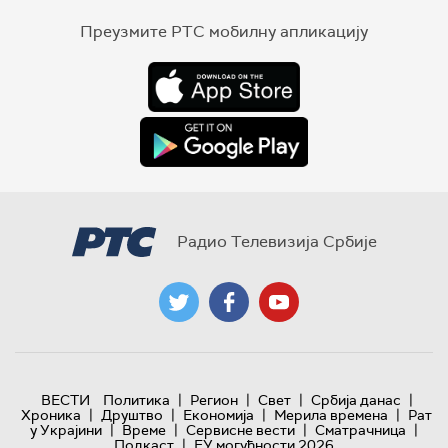
Преузмите РТС мобилну апликацију
Радио Телевизија Србије
|
|
|
|
ВЕСТИ
Политика
Регион
Свет
Србија данас
|
|
|
|
Хроника
Друштво
Економија
Мерила времена
Рат
|
|
|
|
у Украјини
Време
Сервисне вести
Сматрачница
|
Подкаст
ЕУ могућности 2026