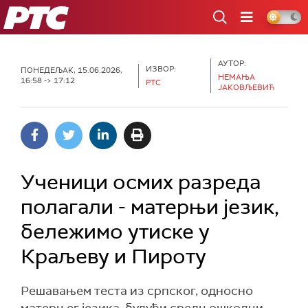
РТС
АУТОР:
ИЗВОР:
ПОНЕДЕЉАК, 15.06.2026,
НЕМАЊА
16:58 -> 17:12
РТС
ЈАКОВЉЕВИЋ
Ученици осмих разреда
полагали - матерњи језик,
бележимо утиске у
Краљеву и Пироту
Решавањем теста из српског, односно