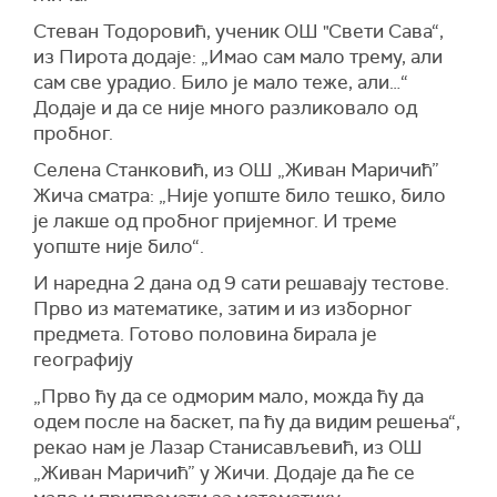
Стеван Тодоровић, ученик ОШ "Свети Сава“,
из Пирота додаје: „Имао сам мало трему, али
сам све урадио. Било је мало теже, али…“
Додаје и да се није много разликовало од
пробног.
Селена Станковић, из ОШ „Живан Маричић”
Жича сматра: „Није уопште било тешко, било
је лакше од пробног пријемног. И треме
уопште није било“.
И наредна 2 дана од 9 сати решавају тестове.
Прво из математике, затим и из изборног
предмета. Готово половина бирала је
географију
„Прво ћу да се одморим мало, можда ћу да
одем после на баскет, па ћу да видим решења“,
рекао нам је Лазар Станисављевић, из ОШ
„Живан Маричић” у Жичи. Додаје да ће се