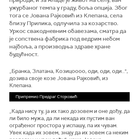
природи, и за младе је живот на селу, ван
ужурбаног темпа у граду, боља опција. Због
тога се Јована Рајковић из Клепана, села
близу Прилика, одлучила за козарство.
Уркос свакодневним обавезама, сматра да
је сопствена фабрика под ведрим небом
најбоља, а производња здраве хране
будућност.
„Бранка, Златана, Козицоооо, оди, оди, оди…",
дозива своје козе Јована Рајковић, из
Клепана.
Припремио Предраг Стојковић
„Када нису ту, ја их тако дозовем и оне дођу, да
ли било мужа, да ли некада их пустим ван
ограђеног простора у испашу, па их чувам.
Увек када их зовем, знају да их зовем са неким