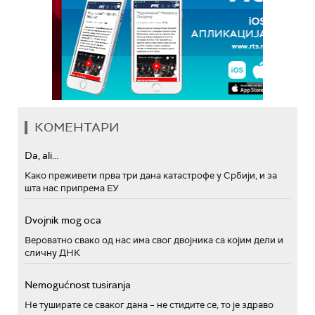
КОМЕНТАРИ
Da, ali...
Како преживети прва три дана катастрофе у Србији, и за
шта нас припрема ЕУ
Dvojnik mog oca
Вероватно свако од нас има свог двојника са којим дели и
сличну ДНК
Nemogućnost tusiranja
Не туширате се сваког дана – не стидите се, то је здраво