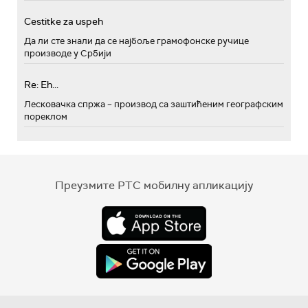
Cestitke za uspeh
Да ли сте знали да се најбоље грамофонске ручице
производе у Србији
Re: Eh...
Лесковачка спржа – производ са заштићеним географским
пореклом
Преузмите РТС мобилну апликацију