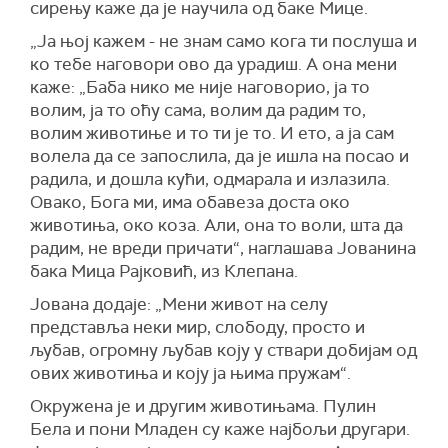
сирењу каже да је научила од баке Мице.
„Ја њој кажем - не знам само кога ти послуша и
ко тебе наговори ово да урадиш. А она мени
каже: „Баба нико ме није наговорио, ја то
волим, ја то оћу сама, волим да радим то,
волим животиње и то ти је то. И ето, а ја сам
волела да се запослила, да је ишла на посао и
радила, и дошла кући, одмарала и излазила.
Овако, Бога ми, има обавеза доста око
животиња, око коза. Али, она то воли, шта да
радим, не вреди причати“, наглашава Јованина
бака Мица Рајковић, из Клепана.
Јована додаје: „Мени живот на селу
представља неки мир, слободу, просто и
љубав, огромну љубав коју у ствари добијам од
ових животиња и коју ја њима пружам“.
Окружена је и другим животињама. Пулин
Бела и пони Младен су каже најбољи другари.