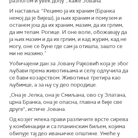
разлогом и увек дођу“, каже Јована.
И наставља: “Рецимо ја их храним (Бранка
немој да је бијеш), ја њих храним и помузем и
останем још да их храним, мазим, да их грлим,
да им тепам. Рогице. И оне воле, обожавају да
ја њих мазим и да их грлим, и кад журим, кад не
могу, оне се буне где сам ја отишла, зашто се
ми не мазимо.”
Уобичајени дан за Јовану Рајковић која је због
љубави према животињама и селу одлучила да
се бави козарством. Животиње третира као
љубимце, а за њу су део породице.
„Она је Јелка, она је Смиљана, ово су Златана,
црна Бранка, она је опасна, главна и бије све
друге“, истиче Јована.
Од козјег млека прави различите врсте сирева
у комбинацији и са планинским биљем, којима
обилује тај део ивањичке општине. Умеће у