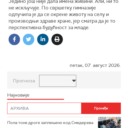
Једино још није дала имена живини. Али, ни то
не искључује. По свршетку гимназије
одлучила је да се окрене животу на селу и
производњи здраве хране, јер сматра да је то
перспективна будућност за младе.
петак, 07. август 2026.
Прогноза
Најновије
Пола тоне дроге заплењено код Смедерева