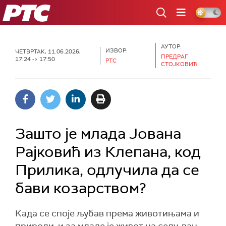
РТС
АУТОР:
ИЗВОР:
ЧЕТВРТАК, 11.06.2026,
ПРЕДРАГ
17:24 -> 17:50
РТС
СТОЈКОВИЋ
Зашто је млада Јована
Рајковић из Клепана, код
Прилика, одлучила да се
бави козарством?
Када се споје љубав према животињама и