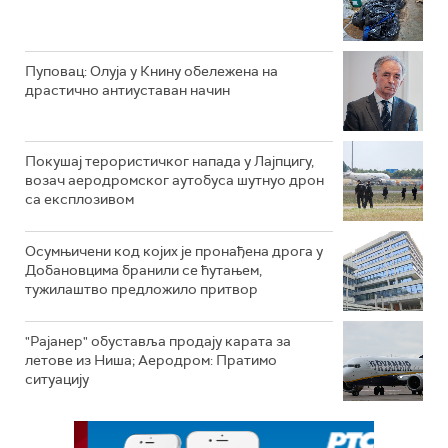
Пуповац: Олуја у Книну обележена на
драстично антиуставан начин
Покушај терористичког напада у Лајпцигу,
возач аеродромског аутобуса шутнуо дрон
са експлозивом
Осумњичени код којих је пронађена дрога у
Добановцима бранили се ћутањем,
тужилаштво предложило притвор
"Рајанер" обуставља продају карата за
летове из Ниша; Аеродром: Пратимо
ситуацију