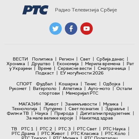
Радио Телевизија Србије
|
|
|
|
ВЕСТИ
Политика
Регион
Свет
Србија данас
|
|
|
|
Хроника
Друштво
Економија
Мерила времена
Рат
|
|
|
|
у Украјини
Време
Сервисне вести
Сматрачница
|
Подкаст
ЕУ могућности 2026
|
|
|
|
СПОРТ
Фудбал
Кошарка
Тенис
Одбојка
|
|
|
|
Рукомет
Ватерполо
Атлетика
Ауто-мото
Остали
|
спортови
Меморијал РТС
|
|
|
МАГАЗИН
Живот
Занимљивости
Музика
|
|
|
|
Технологијa
Путујемо
Свет познатих
Здравље
|
|
|
|
Филм и ТВ
Наука
Природа
Дигитални предузетник
|
За мале велике хероје
Наизглед здрав
|
|
|
|
|
ТВ
РТС 1
РТС 2
РТС 3
РТС Свет
РТС Наука
|
|
|
|
РТС Драма
РТС Живот
РТС Класика
РТС Коло
|
|
РТС Трезор
РТС Музика
РТС Полетарац