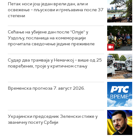
Петак носи још један врели дан, али и
освежење – пљускови и грмљавина после 37
степени
Сећање на убијене дан после "Олује" у
Уздољу, посланица на комеморацији
прочитала сведочење једине преживеле
Судар два трамваја у Немачкој – више од 25
повређених, троје у критичном стању
Временска прогноза 7. август 2026.
Украјински председник Зеленски стиже у
званичну посету Србији