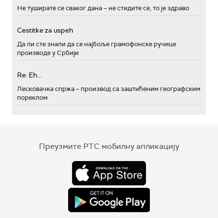
Не туширате се сваког дана – не стидите се, то је здраво
Cestitke za uspeh
Да ли сте знали да се најбоље грамофонске ручице
производе у Србији
Re: Eh...
Лесковачка спржа – производ са заштићеним географским
пореклом
Преузмите РТС мобилну апликацију