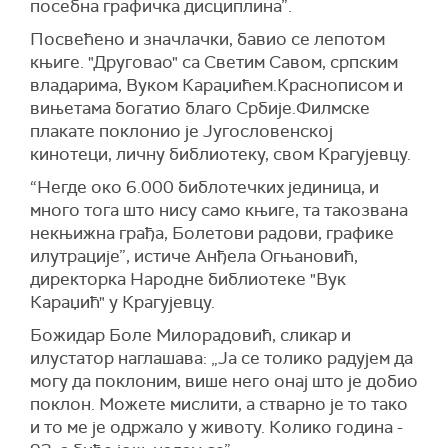
посебна графичка дисциплина”.
Посвећено и значлачки, бавио се лепотом
књиге. "Друговао" са Светим Савом, српским
владарима, Вуком Караџићем.Краснописом и
вињетама богатио благо Србије.Филмске
плакате поклонио је Југословенској
кинотеци, личну библиотеку, свом Крагујевцу.
“Негде око 6.000 библотечких јединица, и
много тога што нису само књиге, та такозвана
некњижна грађа, Болетови радови, графике
илутрације”, истиче Анђела Огњановић,
директорка Народне библиотеке "Вук
Караџић" у Крагујевцу.
Божидар Боле Милорадовић, сликар и
илустатор наглашава: „Ја се толико радујем да
могу да поклоним, више него онај што је добио
поклон. Можете мислити, а стварно је то тако
и то ме је одржало у животу. Колико година -