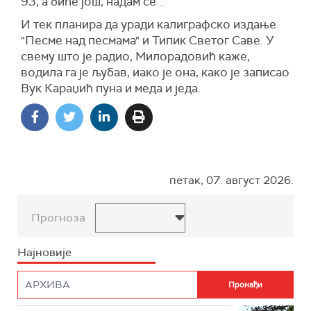
93, а биће још, надам се”.
И тек планира да уради калиграфско издање
"Песме над песмама" и Типик Светог Саве. У
свему што је радио, Милорадовић каже,
водила га је љубав, иако је она, како је записао
Вук Караџић пуна и меда и једа.
петак, 07. август 2026.
Прогноза
Најновије