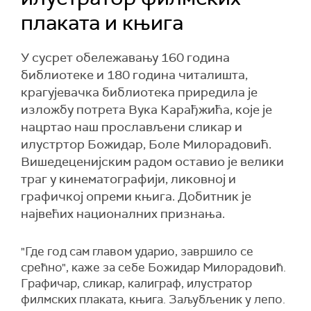
плаката и књига
У сусрет обележавању 160 година
библиотеке и 180 година читалишта,
крагујевачка библиотека приредила је
изложбу потрета Вука Карађжића, које је
нацртао наш прослављени сликар и
илустртор Божидар, Боле Милорадовић.
Вишедеценијским радом оставио је велики
траг у кинематографији, ликовној и
графичкој опреми књига. Добитник је
највећих националних признања.
"Где год сам главом ударио, завршило се
срећно", каже за себе Божидар Милорадовић.
Графичар, сликар, калиграф, илустратор
филмских плаката, књига. Заљубљеник у лепо.