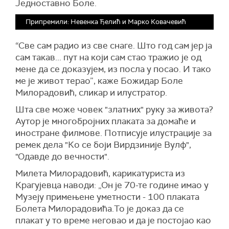
Једноставно Боле.
Припремили: Невенка Ђелић и Марко Ковачевић
“Све сам радио из све снаге. Што год сам јер ја
сам такав... пут на који сам стао тражио је од
мене да се доказујем, из посла у посао. И тако
ме је живот терао”, каже Божидар Боле
Милорадовић, сликар и илустратор.
Шта све може човек "златних" руку за живота?
Аутор је многобројних плаката за домаће и
иностране филмове. Потписује илустрације за
ремек дела "Ко се боји Вирдзиније Вулф",
"Одавде до вечности".
Милета Милорадовић, карикатуриста из
Крагујевца наводи: „Он је 70-те године имао у
Музеју примењене уметности - 100 плаката
Болета Милорадовића.То је доказ да се
плакат у то време неговао и да је постојао као