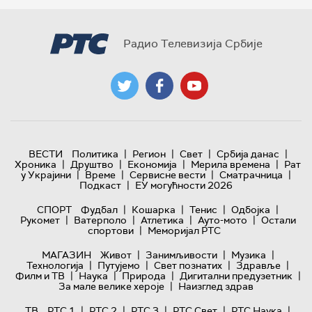
Радио Телевизија Србије
|
|
|
|
ВЕСТИ
Политика
Регион
Свет
Србија данас
|
|
|
|
Хроника
Друштво
Економија
Мерила времена
Рат
|
|
|
|
у Украјини
Време
Сервисне вести
Сматрачница
|
Подкаст
ЕУ могућности 2026
|
|
|
|
СПОРТ
Фудбал
Кошарка
Тенис
Одбојка
|
|
|
|
Рукомет
Ватерполо
Атлетика
Ауто-мото
Остали
|
спортови
Меморијал РТС
|
|
|
МАГАЗИН
Живот
Занимљивости
Музика
|
|
|
|
Технологијa
Путујемо
Свет познатих
Здравље
|
|
|
|
Филм и ТВ
Наука
Природа
Дигитални предузетник
|
За мале велике хероје
Наизглед здрав
|
|
|
|
|
ТВ
РТС 1
РТС 2
РТС 3
РТС Свет
РТС Наука