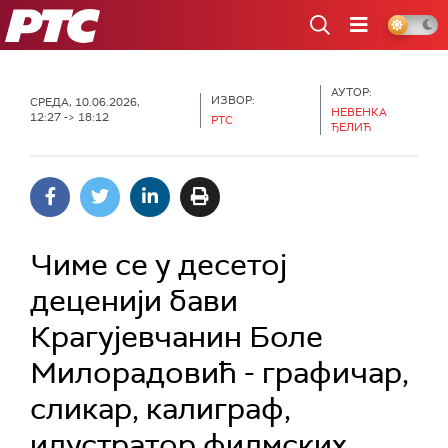
РТС
АУТОР:
ИЗВОР:
СРЕДА, 10.06.2026,
НЕВЕНКА
12:27 -> 18:12
РТС
ЂЕЛИЋ
Чиме се у десетој
деценији бави
Крагујевчанин Боле
Милорадовић - графичар,
сликар, калиграф,
илустратор филмских