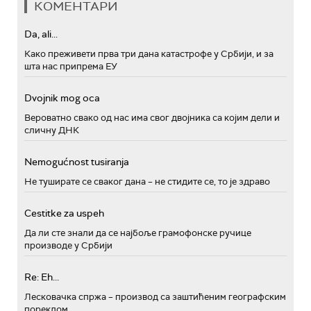
КОМЕНТАРИ
Da, ali...
Како преживети прва три дана катастрофе у Србији, и за
шта нас припрема ЕУ
Dvojnik mog oca
Вероватно свако од нас има свог двојника са којим дели и
сличну ДНК
Nemogućnost tusiranja
Не туширате се сваког дана – не стидите се, то је здраво
Cestitke za uspeh
Да ли сте знали да се најбоље грамофонске ручице
производе у Србији
Re: Eh...
Лесковачка спржа – производ са заштићеним географским
пореклом