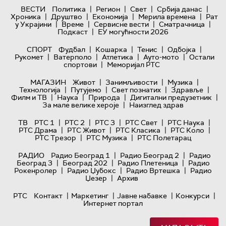
|
|
|
|
ВЕСТИ
Политика
Регион
Свет
Србија данас
|
|
|
|
Хроника
Друштво
Економија
Мерила времена
Рат
|
|
|
|
у Украјини
Време
Сервисне вести
Сматрачница
|
Подкаст
ЕУ могућности 2026
|
|
|
|
СПОРТ
Фудбал
Кошарка
Тенис
Одбојка
|
|
|
|
Рукомет
Ватерполо
Атлетика
Ауто-мото
Остали
|
спортови
Меморијал РТС
|
|
|
МАГАЗИН
Живот
Занимљивости
Музика
|
|
|
|
Технологијa
Путујемо
Свет познатих
Здравље
|
|
|
|
Филм и ТВ
Наука
Природа
Дигитални предузетник
|
За мале велике хероје
Наизглед здрав
|
|
|
|
|
ТВ
РТС 1
РТС 2
РТС 3
РТС Свет
РТС Наука
|
|
|
|
РТС Драма
РТС Живот
РТС Класика
РТС Коло
|
|
РТС Трезор
РТС Музика
РТС Полетарац
|
|
РАДИО
Радио Београд 1
Радио Београд 2
Радио
|
|
|
Београд 3
Београд 202
Радио Плетеница
Радио
|
|
|
Рокенролер
Радио Џубокс
Радио Вртешка
Радио
|
Џезер
Архив
|
|
|
|
РТС
Контакт
Маркетинг
Јавне набавке
Конкурси
Интернет портал