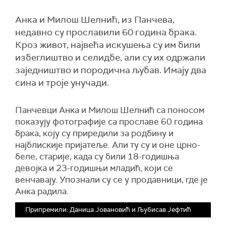
Анка и Милош Шелнић, из Панчева,
недавно су прославили 60 година брака.
Кроз живот, највећа искушења су им били
избеглиштво и селидбе, али су их одржали
заједништво и породична љубав. Имају два
сина и троје унучади.
Панчевци Анка и Милош Шелнић са поносом
показују фотографије са прославе 60 година
брака, коју су приредили за родбину и
најблискије пријатеље. Али ту су и оне црно-
беле, старије, када су били 18-годишња
девојка и 23-годишњи младић, који се
венчавају. Упознали су се у продавници, где је
Анка радила.
Припремили: Даница Јовановић и Љубисав Јефтић