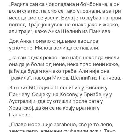
„Радила сам са чоколадама и бомбонама, а он
воли слатко, па смо се тако упознали, а за три
месеца смо се узели. Била је то љубав на први
поглед. Траје још увек, не онако јако и жарко,
али траје“, каже Анка Шелнић из Панчева.
Док Анка помало стидљиво евоцира
успомене, Милош воли да се нашали.
„Ја сам одмах рекао- ако нађе неког да мисли
она да је бољи од мене, нека прво мени каже,
ја ћу да будем кум ако треба. Али није она
тражила“, наводи Милош Шелнић из Панчева.
За ових 60 година Шелнићи су живели у
Панчеву, Осијеку, на Косову, у Бризбејну у
Аустралији, где су отишли после рата у
Хрватској, да би се на крају вратили у
Панчево.
„Плаво море, није загађено, све је то лепо,
заиста лепо, али мени су фалили људи. Тамо