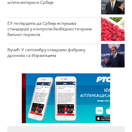
штити интересе Србије
ЕУ потврдила да Србија испуњава
стандарде у контроли безбедности хране
биљног порекла
Вучић: У септембру отварамо фабрику
дронова са Израелцима