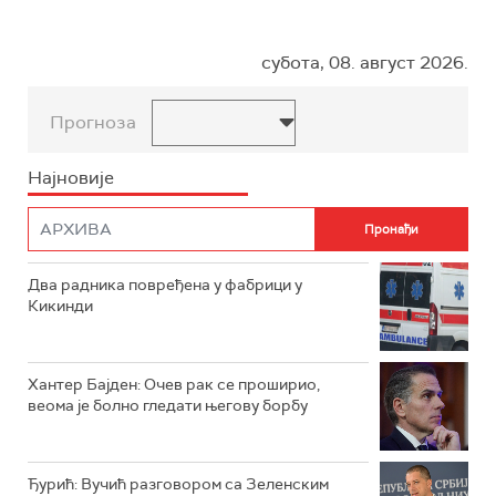
субота, 08. август 2026.
Прогноза
Најновије
Два радника повређена у фабрици у
Кикинди
Хантер Бајден: Очев рак се проширио,
веома је болно гледати његову борбу
Ђурић: Вучић разговором са Зеленским