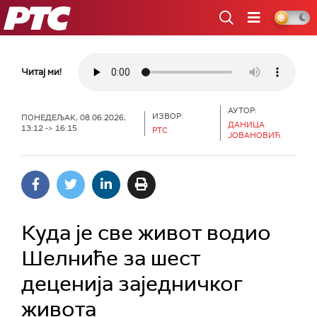
РТС
Читај ми!
АУТОР:
ИЗВОР:
ПОНЕДЕЉАК, 08.06.2026,
ДАНИЦА
13:12 -> 16:15
РТС
ЈОВАНОВИЋ
Куда је све живот водио
Шелниће за шест
деценија заједничког
живота