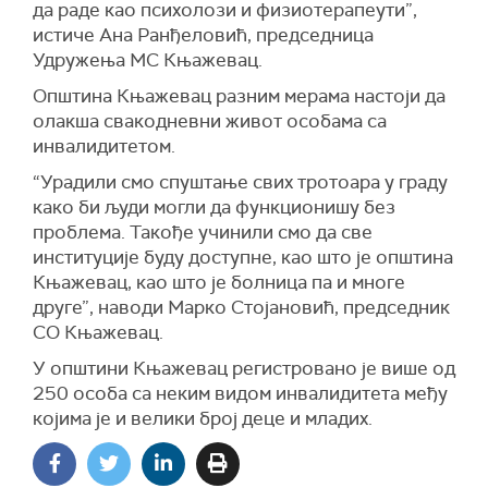
да раде као психолози и физиотерапеути”,
истиче Ана Ранђеловић, председница
Удружења МС Књажевац.
Општина Књажевац разним мерама настоји да
олакша свакодневни живот особама са
инвалидитетом.
“Урадили смо спуштање свих тротоара у граду
како би људи могли да функционишу без
проблема. Такође учинили смо да све
институције буду доступне, као што је општина
Књажевац, као што је болница па и многе
друге”, наводи Марко Стојановић, председник
СО Књажевац.
У општини Књажевац регистровано је више од
250 особа са неким видом инвалидитета међу
којима је и велики број деце и младих.