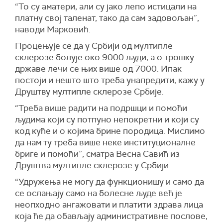
“То су аматери, али су јако лепо истицали на
платну свој таленат, тако да сам задовољан”,
наводи Марковић.
Процењује се да у Србији од мултипле
склерозе болује око 9000 људи, а о трошку
државе лечи се њих више од 7000. Ипак
постоји и нешто што треба унапредити, кажу у
Друштву мултипле склерозе Србије.
“Треба више радити на подршци и помоћи
људима који су потпуно непокретни и који су
код куће и о којима брине породица. Мислимо
да нам ту треба више неке институционалне
бриге и помоћи”, сматра Весна Савић из
Друштва мултипле склерозе у Србији.
“Удружења не могу да функционишу и само да
се ослањају само на болесне људе већ је
неопходно ангажовати и платити здрава лица
која ће да обављају административне послове,