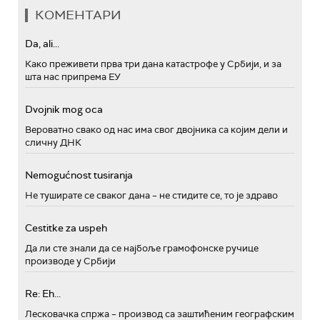
КОМЕНТАРИ
Da, ali...
Како преживети прва три дана катастрофе у Србији, и за
шта нас припрема ЕУ
Dvojnik mog oca
Вероватно свако од нас има свог двојника са којим дели и
сличну ДНК
Nemogućnost tusiranja
Не туширате се сваког дана – не стидите се, то је здраво
Cestitke za uspeh
Да ли сте знали да се најбоље грамофонске ручице
производе у Србији
Re: Eh...
Лесковачка спржа – производ са заштићеним географским