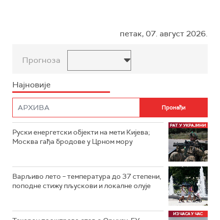
петак, 07. август 2026.
Прогноза
Најновије
Руски енергетски објекти на мети Кијева;
Москва гађа бродове у Црном мору
Варљиво лето – температура до 37 степени,
поподне стижу пљускови и локалне олује