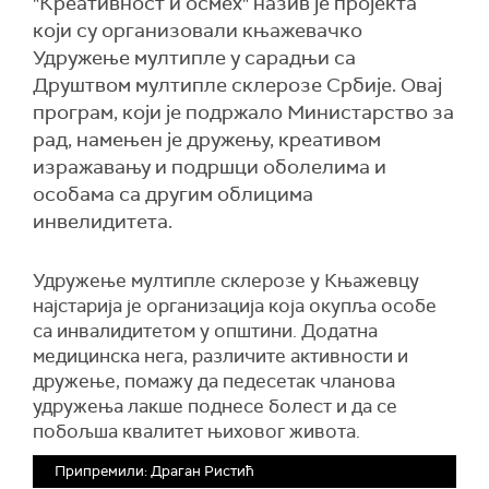
"Креативност и осмех" назив је пројекта
који су организовали књажевачко
Удружење мултипле у сарадњи са
Друштвом мултипле склерозе Србије. Овај
програм, који је подржало Министарство за
рад, намењен је дружењу, креативом
изражавању и подршци оболелима и
особама са другим облицима
инвелидитета.
Удружење мултипле склерозе у Књажевцу
најстарија је организација која окупља особе
са инвалидитетом у општини. Додатна
медицинска нега, различите активности и
дружење, помажу да педесетак чланова
удружења лакше поднесе болест и да се
побољша квалитет њиховог живота.
Припремили: Драган Ристић