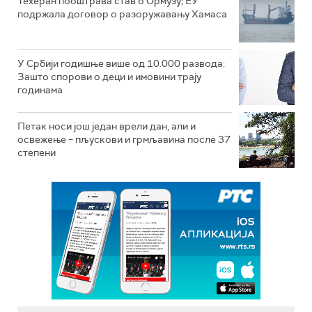
Техеран пооштрава став о Ормузу; ЕУ
подржала договор о разоружавању Хамаса
У Србији годишње више од 10.000 развода:
Зашто спорови о деци и имовини трају
годинама
Петак носи још један врели дан, али и
освежење – пљускови и грмљавина после 37
степени