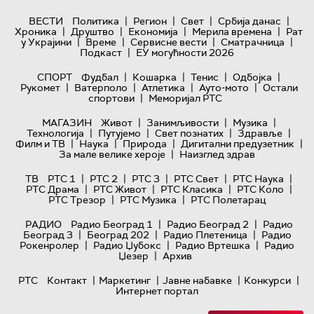
|
|
|
|
ВЕСТИ
Политика
Регион
Свет
Србија данас
|
|
|
|
Хроника
Друштво
Економија
Мерила времена
Рат
|
|
|
|
у Украјини
Време
Сервисне вести
Сматрачница
|
Подкаст
ЕУ могућности 2026
|
|
|
|
СПОРТ
Фудбал
Кошарка
Тенис
Одбојка
|
|
|
|
Рукомет
Ватерполо
Атлетика
Ауто-мото
Остали
|
спортови
Меморијал РТС
|
|
|
МАГАЗИН
Живот
Занимљивости
Музика
|
|
|
|
Технологијa
Путујемо
Свет познатих
Здравље
|
|
|
|
Филм и ТВ
Наука
Природа
Дигитални предузетник
|
За мале велике хероје
Наизглед здрав
|
|
|
|
|
ТВ
РТС 1
РТС 2
РТС 3
РТС Свет
РТС Наука
|
|
|
|
РТС Драма
РТС Живот
РТС Класика
РТС Коло
|
|
РТС Трезор
РТС Музика
РТС Полетарац
|
|
РАДИО
Радио Београд 1
Радио Београд 2
Радио
|
|
|
Београд 3
Београд 202
Радио Плетеница
Радио
|
|
|
Рокенролер
Радио Џубокс
Радио Вртешка
Радио
|
Џезер
Архив
|
|
|
|
РТС
Контакт
Маркетинг
Јавне набавке
Конкурси
Интернет портал