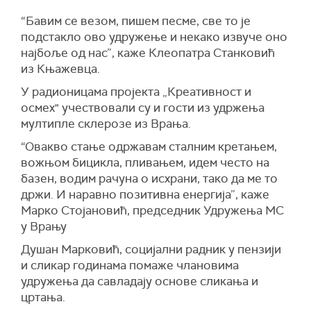
“Бавим се везом, пишем песме, све то је
подстакло ово удружење и некако извуче оно
најбоље од нас”, каже Клеопатра Станковић
из Књажевца.
У радионицама пројекта „Креативност и
осмех" учествовали су и гости из удржења
мултипле склерозе из Врања.
“Овакво стање одржавам сталним кретањем,
вожњом бицикла, пливањем, идем често на
базен, водим рачуна о исхрани, тако да ме то
држи. И наравно позитивна енергија”, каже
Марко Стојановић, председник Удружења МС
у Врању
Душан Марковић, социјални радник у пензији
и сликар годинама помаже члановима
удружења да савладају основе сликања и
цртања.