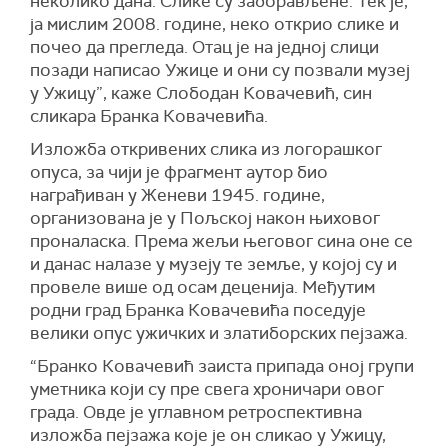
неколико дана. Слике су заборављене. Тек је,
ја мислим 2008. године, неко открио слике и
почео да прегледа. Отац је на једној слици
позади написао Ужице и они су позвали музеј
у Ужицу”, каже Слободан Ковачевић, син
сликара Бранка Ковачевића.
Изложба откривених слика из логорашког
опуса, за чији је фрагмент аутор био
награђиван у Женеви 1945. године,
организована је у Пољској након њиховог
проналаска. Према жељи његовог сина оне се
и данас налазе у музеју те земље, у којој су и
провеле више од осам деценија. Међутим
родни град Бранка Ковачевића поседује
велики опус ужичких и златиборских пејзажа.
“Бранко Ковачевић заиста припада оној групи
уметника који су пре свега хроничари овог
града. Овде је углавном ретроспективна
изложба пејзажа које је он сликао у Ужицу,