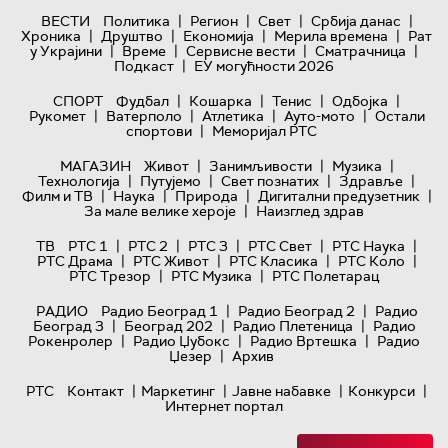
|
|
|
|
ВЕСТИ
Политика
Регион
Свет
Србија данас
|
|
|
|
Хроника
Друштво
Економија
Мерила времена
Рат
|
|
|
|
у Украјини
Време
Сервисне вести
Сматрачница
|
Подкаст
ЕУ могућности 2026
|
|
|
|
СПОРТ
Фудбал
Кошарка
Тенис
Одбојка
|
|
|
|
Рукомет
Ватерполо
Атлетика
Ауто-мото
Остали
|
спортови
Меморијал РТС
|
|
|
МАГАЗИН
Живот
Занимљивости
Музика
|
|
|
|
Технологијa
Путујемо
Свет познатих
Здравље
|
|
|
|
Филм и ТВ
Наука
Природа
Дигитални предузетник
|
За мале велике хероје
Наизглед здрав
|
|
|
|
|
ТВ
РТС 1
РТС 2
РТС 3
РТС Свет
РТС Наука
|
|
|
|
РТС Драма
РТС Живот
РТС Класика
РТС Коло
|
|
РТС Трезор
РТС Музика
РТС Полетарац
|
|
РАДИО
Радио Београд 1
Радио Београд 2
Радио
|
|
|
Београд 3
Београд 202
Радио Плетеница
Радио
|
|
|
Рокенролер
Радио Џубокс
Радио Вртешка
Радио
|
Џезер
Архив
|
|
|
|
РТС
Контакт
Маркетинг
Јавне набавке
Конкурси
Интернет портал