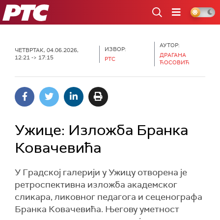
РТС
АУТОР:
ИЗВОР:
ЧЕТВРТАК, 04.06.2026,
ДРАГАНА
12:21 -> 17:15
РТС
ЋОСОВИЋ
Ужице: Изложба Бранка
Ковачевића
У Градској галерији у Ужицу отворена је
ретроспективна изложба академског
сликара, ликовног педагога и сеценографа
Бранка Ковачевића. Његову уметност