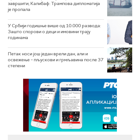
завршити; Калибаф: Трампова дипломатија
је пропала
У Србији годишње више од 10.000 развода:
Зашто спорови о деци и имовини трају
годинама
Петак носи још један врели дан, али и
освежење – пљускови и грмљавина после 37
степени