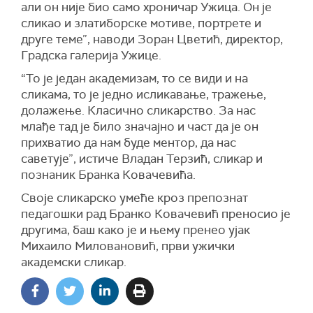
али он није био само хроничар Ужица. Он је
сликао и златиборске мотиве, портрете и
друге теме”, наводи Зоран Цветић, директор,
Градска галерија Ужице.
“То је један академизам, то се види и на
сликама, то је једно исликавање, тражење,
долажење. Класично сликарство. За нас
млађе тад је било значајно и част да је он
прихватио да нам буде ментор, да нас
саветује”, истиче Владан Терзић, сликар и
познаник Бранка Ковачевића.
Своје сликарско умеће кроз препознат
педагошки рад Бранко Ковачевић преносио је
другима, баш како је и њему пренео ујак
Михаило Миловановић, први ужички
академски сликар.