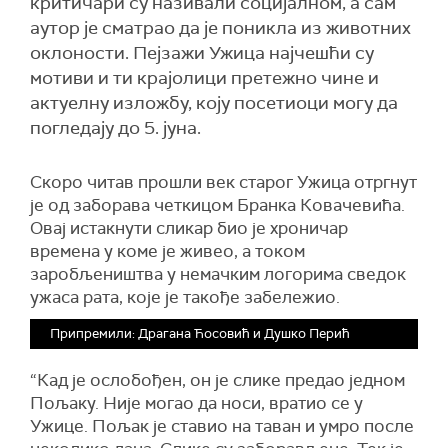
критичари су називали социјалном, а сам
аутор је сматрао да је поникла из животних
оклоности. Пејзажи Ужица најчешћи су
мотиви и ти крајолици претежно чине и
актуелну изложбу, коју посетиоци могу да
погледају до 5. јуна.
Скоро читав прошли век старог Ужица отргнут
је од заборава четкицом Бранка Ковачевића.
Овај истакнути сликар био је хроничар
времена у коме је живео, а током
заробљеништва у немачким логорима сведок
ужаса рата, које је такође забележио.
Припремили: Драгана Ћосовић и Душко Перић
“Кад је ослобођен, он је слике предао једном
Пољаку. Није могао да носи, вратио се у
Ужице. Пољак је ставио на таван и умро после