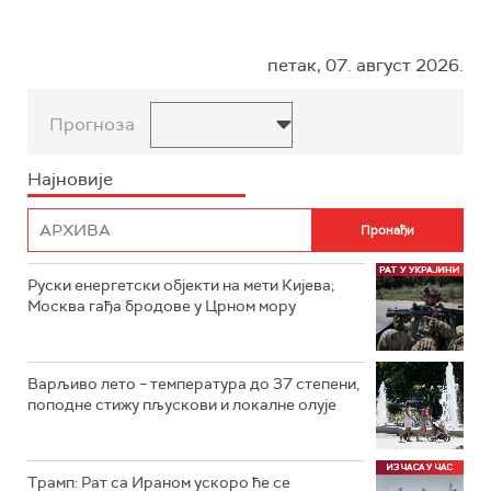
петак, 07. август 2026.
Прогноза
Најновије
Руски енергетски објекти на мети Кијева;
Москва гађа бродове у Црном мору
Варљиво лето – температура до 37 степени,
поподне стижу пљускови и локалне олује
Трамп: Рат са Ираном ускоро ће се