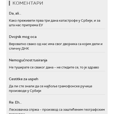
КОМЕНТАРИ
Da, ali...
Како преживети прва три дана катастрофе у Србији, и за
шта нас припрема ЕУ
Dvojnik mog oca
Вероватно свако од нас има свог двојника са којим дели и
сличну ДНК
Nemogućnost tusiranja
Не туширате се сваког дана – не стидите се, то је здраво
Cestitke za uspeh
Да ли сте знали да се најбоље грамофонске ручице
производе у Србији
Re: Eh...
Лесковачка спржа – производ са заштићеним географским