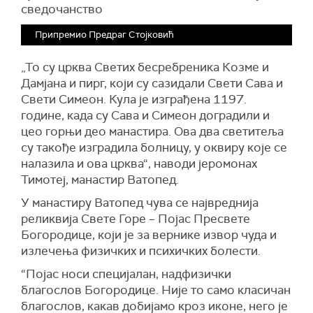
сведочанство
Припремио Предраг Стојковић
„То су црква Светих бесребреника Козме и
Дамјана и пирг, који су сазидали Свети Сава и
Свети Симеон. Кула је изграђена 1197.
године, када су Сава и Симеон доградили и
цео горњи део манастира. Ова два светитеља
су такође изградила болницу, у оквиру које се
налазила и ова црква“, наводи јеромонах
Тимотеј, манастир Ватопед.
У манастиру Ватопед чува се највреднија
реликвија Свете Горе – Појас Пресвете
Богородице, који је за вернике извор чуда и
излечења физичких и психичких болести.
“Појас носи специјалан, надфизички
благослов Богородице. Није то само класичан
благослов, какав добијамо кроз иконе, него је