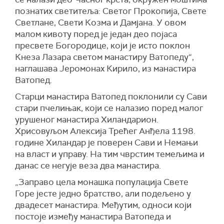
познатих светитеља: Светог Прокопија, Свете
Светлане, Свети Козма и Дамјана. У овом
малом кивоту поред је један део појаса
пресвете Богородице, који је исто поклон
Кнеза Лазара светом манастиру Ватопеду“,
наглашава Јеромонах Кирило, из манастира
Ватопед.
Старци манастира Ватопед поклонили су Сави
стари пчелињак, који се налазио поред малог
урушеног манастира Хиландарион.
Хрисовуљом Алексија Трећег Анђела 1198.
године Хиландар је поверен Сави и Немањи
на власт и управу. На тим чврстим темељима и
данас се негује веза два манастира.
„Заправо цела монашка популација Свете
Горе јесте једно братство, али подељено у
двадесет манастира. Међутим, односи који
постоје између манастира Ватопеда и