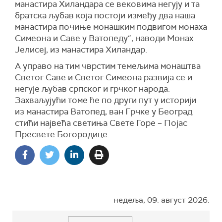
манастира Хиландара се вековима негују и та
братска љубав која постоји између два наша
манастира почиње монашким подвигом монаха
Симеона и Саве у Ватопеду“, наводи Монах
Јелисеј, из манастира Хиландар.
А управо на тим чврстим темељима монаштва
Светог Саве и Светог Симеона развија се и
негује љубав српског и грчког народа.
Захваљујући томе ће по други пут у историји
из манастира Ватопед, ван Грчке у Београд
стићи највећа светиња Свете Горе – Појас
Пресвете Богородице.
недеља, 09. август 2026.