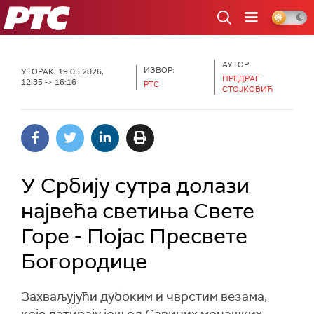
РТС
АУТОР:
ИЗВОР:
УТОРАК, 19.05.2026,
ПРЕДРАГ
12:35 -> 16:16
РТС
СТОЈКОВИЋ
У Србију сутра долази
највећа светиња Свете
Горе - Појас Пресвете
Богородице
Захваљујући дубоким и чврстим везама,