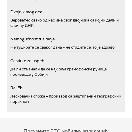
Dvojnik mog oca
Вероватно свако од нас има свог двојника са којим дели и
сличну ДНК
Nemogućnost tusiranja
Не туширате се сваког дана – не стидите се, то је здраво
Cestitke za uspeh
Да ли сте знали да се најбоље грамофонске ручице
производе у Србији
Re: Eh...
Лесковачка спржа – производ са заштићеним географским
пореклом
Преузмите РТС мобилну апликацију