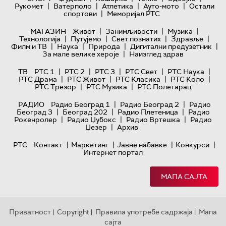
|
|
|
|
Рукомет
Ватерполо
Атлетика
Ауто-мото
Остали
|
спортови
Меморијал РТС
|
|
|
МАГАЗИН
Живот
Занимљивости
Музика
|
|
|
|
Технологијa
Путујемо
Свет познатих
Здравље
|
|
|
|
Филм и ТВ
Наука
Природа
Дигитални предузетник
|
За мале велике хероје
Наизглед здрав
|
|
|
|
|
ТВ
РТС 1
РТС 2
РТС 3
РТС Свет
РТС Наука
|
|
|
|
РТС Драма
РТС Живот
РТС Класика
РТС Коло
|
|
РТС Трезор
РТС Музика
РТС Полетарац
|
|
РАДИО
Радио Београд 1
Радио Београд 2
Радио
|
|
|
Београд 3
Београд 202
Радио Плетеница
Радио
|
|
|
Рокенролер
Радио Џубокс
Радио Вртешка
Радио
|
Џезер
Архив
|
|
|
|
РТС
Контакт
Маркетинг
Јавне набавке
Конкурси
Интернет портал
МАПА САЈТА
Приватност
Copyright
Правила употребе садржаја
Мапа
|
|
|
сајта