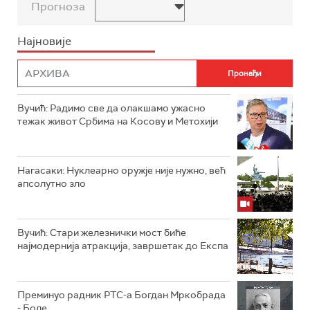
Прогноза
Најновије
Вучић: Радимо све да олакшамо ужасно
тежак живот Србима на Косову и Метохији
Нагасаки: Нуклеарно оружје није нужно, већ
апсолутно зло
Вучић: Стари железнички мост биће
најмодернија атракција, завршетак до Експа
Преминуо радник РТС-а Богдан Мркобрада
- Боле.