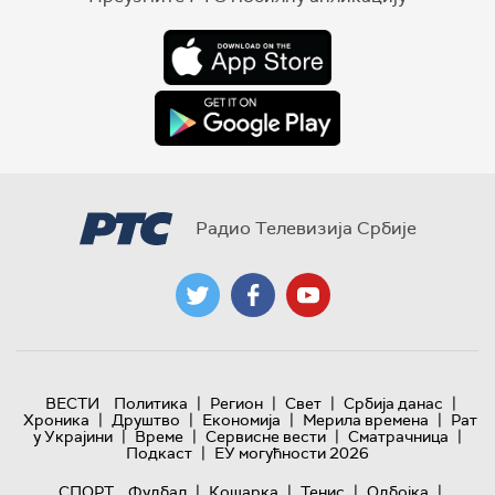
Радио Телевизија Србије
|
|
|
|
ВЕСТИ
Политика
Регион
Свет
Србија данас
|
|
|
|
Хроника
Друштво
Економија
Мерила времена
Рат
|
|
|
|
у Украјини
Време
Сервисне вести
Сматрачница
|
Подкаст
ЕУ могућности 2026
|
|
|
|
СПОРТ
Фудбал
Кошарка
Тенис
Одбојка