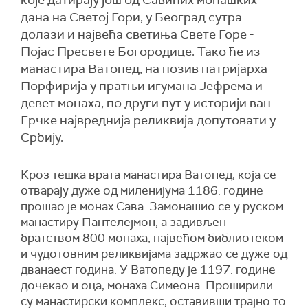
које датирају још од Савиних монашких
дана на Светој Гори, у Београд сутра
долази и највећа светиња Свете Горе -
Појас Пресвете Богородице. Тако ће из
манастира Ватопед, на позив патријарха
Порфирија у пратњи игумана Јефрема и
девет монаха, по други пут у историји ван
Грчке највреднија реликвија допутовати у
Србију.
Кроз тешка врата манастира Ватопед, која се
отварају дуже од миленијума 1186. године
прошао је монах Сава. Замонашио се у руском
манастиру Пантелејмон, а задивљен
братством 800 монаха, највећом библиотеком
и чудотовним реликвијама задржао се дуже од
дванаест година. У Ватопеду је 1197. године
дочекао и оца, монаха Симеона. Проширили
су манастирски комплекс, оставивши трајно то