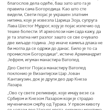
благослов дела одеће, баш зато што га је
правила сама Богородица. Као што сте
видели, Свети појас је украшен златним
нитима, које је извезла Царица Зоја, супруга
Лава Шестог Мудрог, коју је појас излечио од
тешке болести. И археолози нам сада кажу, да
је та златна нит разлог зашто се све очувало
две хиљаде година. Јер иначе камиља длака не
би могла да се одржи до данас. Било је то са
промислом Богородице“, истиче Архимандрит
Јефрем, игуман манастира Ватопед.
Део Светог Појаса манастиру Ватопед
поклонио је Византијски Цар Јован
Кантакузин, док је други део дар Кнеза
Лазара.
„Ово су свете реликвије, које имају везе са
Србијом и Кнезом Лазаром који је страдао
мученичком смрћу од Турака. У првом кивоту
се налази део Часног крста, окружен моштима