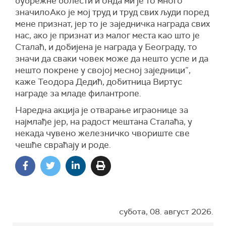
бубрежне болести и онда ми је то много
значилоАко је мој труд и труд свих људи поред
мене признат, јер то је заједничка награда свих
нас, ако је признат из малог места као што је
Сталаћ, и добијена је награда у Београду, то
значи да сваки човек може да нешто успе и да
нешто покрене у својој месној заједници”,
каже Теодора Дедић, добитница Виртус
награде за младе филантропе.
Наредна акција је отварање играонице за
најмлађе јер, на радост мештана Сталаћа, у
некада чувено железничко чвориште све
чешће свраћају и роде.
субота, 08. август 2026.