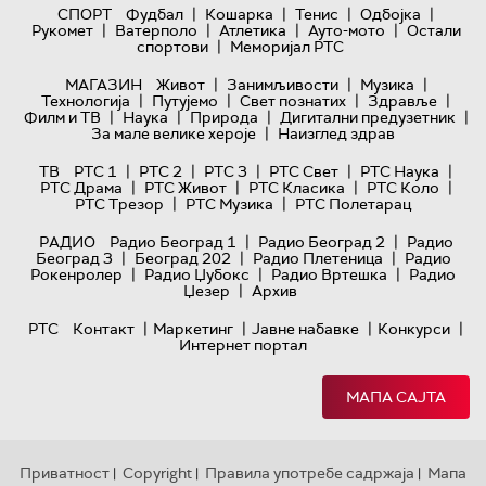
|
|
|
|
СПОРТ
Фудбал
Кошарка
Тенис
Одбојка
|
|
|
|
Рукомет
Ватерполо
Атлетика
Ауто-мото
Остали
|
спортови
Меморијал РТС
|
|
|
МАГАЗИН
Живот
Занимљивости
Музика
|
|
|
|
Технологијa
Путујемо
Свет познатих
Здравље
|
|
|
|
Филм и ТВ
Наука
Природа
Дигитални предузетник
|
За мале велике хероје
Наизглед здрав
|
|
|
|
|
ТВ
РТС 1
РТС 2
РТС 3
РТС Свет
РТС Наука
|
|
|
|
РТС Драма
РТС Живот
РТС Класика
РТС Коло
|
|
РТС Трезор
РТС Музика
РТС Полетарац
|
|
РАДИО
Радио Београд 1
Радио Београд 2
Радио
|
|
|
Београд 3
Београд 202
Радио Плетеница
Радио
|
|
|
Рокенролер
Радио Џубокс
Радио Вртешка
Радио
|
Џезер
Архив
|
|
|
|
РТС
Контакт
Маркетинг
Јавне набавке
Конкурси
Интернет портал
МАПА САЈТА
Приватност
Copyright
Правила употребе садржаја
Мапа
|
|
|