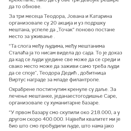
да то обнове.
За три месеца Теодора, Јована и Катарина
организовале су 20 акција и уз подршку
мештана, успеле да „Точак“ поново постане
место за уживање .
“Та слога међу људима, међу мештанима
Сталаћа ја то нисам видела до сада. То је доказ
да кад се људи уједине све може да се среди и
свако место може да заживи само треба људи
да се споје”, Теодора Дедић , добитница
Виртус награде за младе филантропе.
Охрабрене постигнутим кренуле су даље. За
лечење мештанке, једанаестогодишње Саре,
организовале су хуманитарне базаре.
“У првом базару смо скупили око 218.000, а у
другом скоро 400.000. Највећи квалитет ми је
био што смо пробудили људе, што нама јако