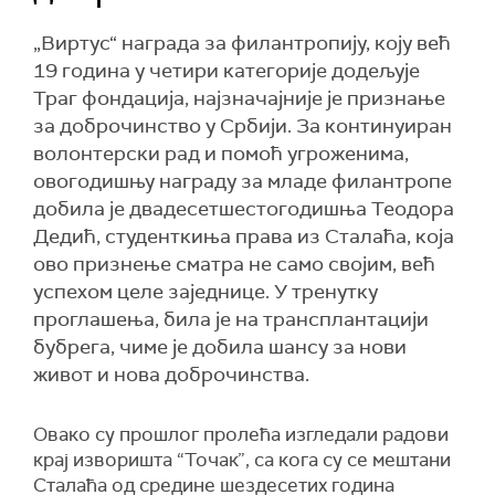
„Виртус“ награда за филантропију, коју већ
19 година у четири категорије додељује
Траг фондација, најзначајније је признање
за доброчинство у Србији. За континуиран
волонтерски рад и помоћ угроженима,
овогодишњу награду за младе филантропе
добила је двадесетшестогодишња Теодора
Дедић, студенткиња права из Сталаћа, која
ово признење сматра не само својим, већ
успехом целе заједнице. У тренутку
проглашења, била је на трансплантацији
бубрега, чиме је добила шансу за нови
живот и нова доброчинства.
Овако су прошлог пролећа изгледали радови
крај изворишта “Точак”, са кога су се мештани
Сталаћа од средине шездесетих година