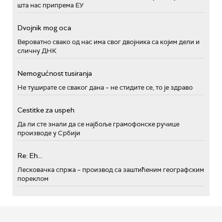
шта нас припрема ЕУ
Dvojnik mog oca
Вероватно свако од нас има свог двојника са којим дели и
сличну ДНК
Nemogućnost tusiranja
Не туширате се сваког дана – не стидите се, то је здраво
Cestitke za uspeh
Да ли сте знали да се најбоље грамофонске ручице
производе у Србији
Re: Eh...
Лесковачка спржа – производ са заштићеним географским
пореклом