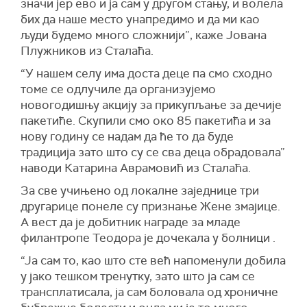
значи јер ево и ја сам у другом стању, и волела
бих да наше место унапредимо и да ми као
људи будемо много сложнији”, каже Јована
Плужников из Сталаћа.
“У нашем селу има доста деце па смо сходно
томе се одлучиле да организујемо
новогодишњу акцију за прикупљање за дечије
пакетиће. Скупили смо око 85 пакетића и за
нову годину се надам да ће то да буде
традиција зато што су се сва деца обрадовала”
наводи Катарина Аврамовић из Сталаћа.
За све учињено од локалне заједнице три
другарице понеле су признање Жене змајице.
А вест да је добитник награде за младе
филантропе Теодора је дочекала у болници .
“Ја сам то, као што сте већ напоменули добила
у јако тешком тренутку, зато што ја сам се
трансплатисала, ја сам боловала од хроничне