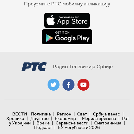
Преузмите РТС мобилну апликацију
Радио Телевизија Србије
|
|
|
|
ВЕСТИ
Политика
Регион
Свет
Србија данас
|
|
|
|
Хроника
Друштво
Економија
Мерила времена
Рат
|
|
|
|
у Украјини
Време
Сервисне вести
Сматрачница
|
Подкаст
ЕУ могућности 2026