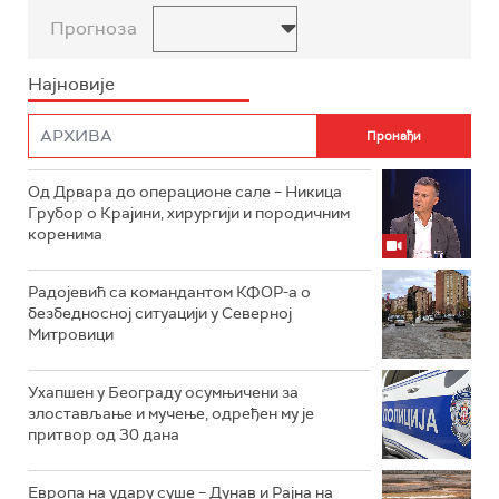
Прогноза
Најновије
Од Дрвара до операционе сале – Никица
Грубор о Крајини, хирургији и породичним
коренима
Радојевић са командантом КФОР-а о
безбедносној ситуацији у Северној
Митровици
Ухапшен у Београду осумњичени за
злостављање и мучење, одређен му је
притвор од 30 дана
Европа на удару суше – Дунав и Рајна на