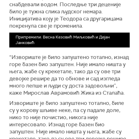
снабдевали водом. Последње три деценије
било је тужна слика људског немара.
Иницијатива коју је Теодора са другарицама
покренула све је променила.
Припремили: Весна Кезовић Миљковић и Дејан
Јанковић
“Извориште је било запуштено тотално, изнад
горе базен био запуштен. Није имало ништа у
њега, жабе су крекетале, тако да су ове три
девојке решире да то обнове и сад изгледа
много лепше и људи су доста задовољни”,
каже Мирослав Аврамовић Жика из Сталаћа.
Извориште је било запуштено тотално, биле
су у корову шљиве неке, па су падале доле,
нико то није почистио, никога није
интересовало. Изнад горе базен био
запуштен. Није имало ништа у њега, жабе су
крекетале, тако да су ове три девојке решире