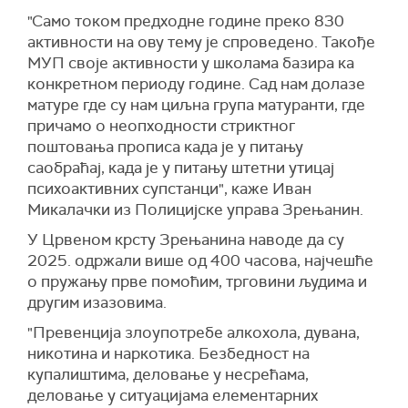
"Само током предходне године преко 830
активности на ову тему је спроведено. Такође
МУП своје активности у школама базира ка
конкретном периоду године. Сад нам долазе
матуре где су нам циљна група матуранти, где
причамо о неопходности стриктног
поштовања прописа када је у питању
саобраћај, када је у питању штетни утицај
психоактивних супстанци", каже Иван
Микалачки из Полицијске управа Зрењанин.
У Црвеном крсту Зрењанина наводе да су
2025. одржали више од 400 часова, најчешће
о пружању прве помоћим, трговини људима и
другим изазовима.
"Превенција злоупотребе алкохола, дувана,
никотина и наркотика. Безбедност на
купалиштима, деловање у несрећама,
деловање у ситуацијама елементарних