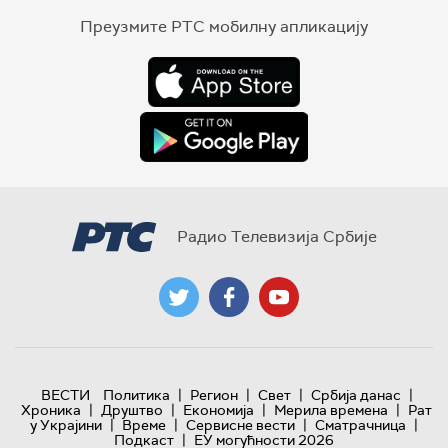
Преузмите РТС мобилну апликацију
Радио Телевизија Србије
|
|
|
|
ВЕСТИ
Политика
Регион
Свет
Србија данас
|
|
|
|
Хроника
Друштво
Економија
Мерила времена
Рат
|
|
|
|
у Украјини
Време
Сервисне вести
Сматрачница
|
Подкаст
ЕУ могућности 2026