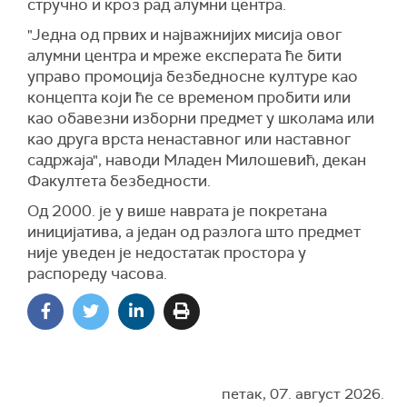
стручно и кроз рад алумни центра.
"Једна од првих и најважнијих мисија овог
алумни центра и мреже експерата ће бити
управо промоција безбедносне културе као
концепта који ће се временом пробити или
као обавезни изборни предмет у школама или
као друга врста ненаставног или наставног
садржаја", наводи Младен Милошевић, декан
Факултета безбедности.
Од 2000. је у више наврата је покретана
иницијатива, а један од разлога што предмет
није уведен је недостатак простора у
распореду часова.
петак, 07. август 2026.