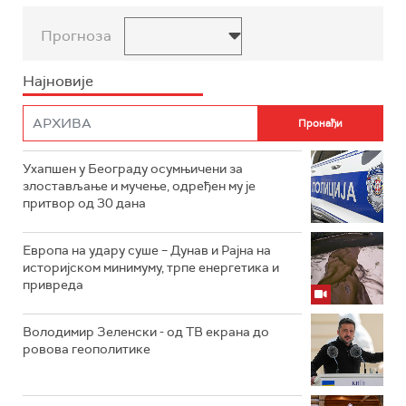
Прогноза
Најновије
Ухапшен у Београду осумњичени за
злостављање и мучење, одређен му је
притвор од 30 дана
Европа на удару суше – Дунав и Рајна на
историјском минимуму, трпе енергетика и
привреда
Володимир Зеленски - од ТВ екрана до
ровова геополитике