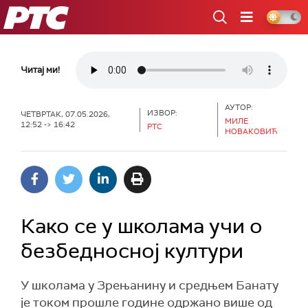
РТС
Читај ми!
АУТОР:
ИЗВОР:
ЧЕТВРТАК, 07.05.2026,
МИЛЕ
12:52 -> 16:42
РТС
НОВАКОВИЋ
Како се у школама учи о
безбедносној култури
У школама у Зрењанину и средњем Банату
је током прошле године одржано више од