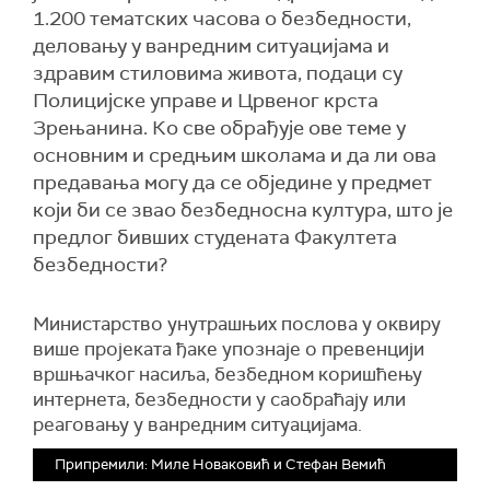
1.200 тематских часова о безбедности,
деловању у ванредним ситуацијама и
здравим стиловима живота, подаци су
Полицијске управе и Црвеног крста
Зрењанина. Ко све обрађује ове теме у
основним и средњим школама и да ли ова
предавања могу да се обједине у предмет
који би се звао безбедносна култура, што је
предлог бивших студената Факултета
безбедности?
Министарство унутрашњих послова у оквиру
више пројеката ђаке упознаје о превенцији
вршњачког насиља, безбедном коришћењу
интернета, безбедности у саобраћају или
реаговању у ванредним ситуацијама.
Припремили: Миле Новаковић и Стефан Вемић