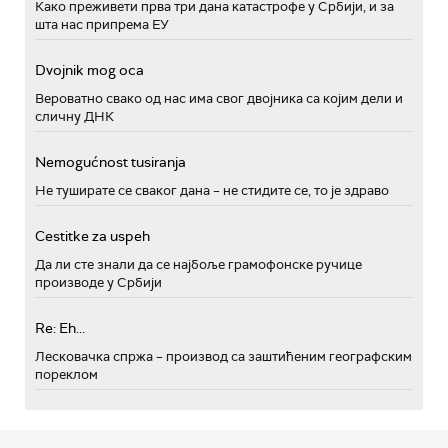
Како преживети прва три дана катастрофе у Србији, и за
шта нас припрема ЕУ
Dvojnik mog oca
Вероватно свако од нас има свог двојника са којим дели и
сличну ДНК
Nemogućnost tusiranja
Не туширате се сваког дана – не стидите се, то је здраво
Cestitke za uspeh
Да ли сте знали да се најбоље грамофонске ручице
производе у Србији
Re: Eh...
Лесковачка спржа – производ са заштићеним географским
пореклом