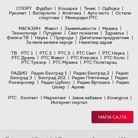
|
|
|
|
СПОРТ
Фудбал
Кошарка
Тенис
Одбојка
|
|
|
|
Рукомет
Ватерполо
Атлетика
Ауто-мото
Остали
|
спортови
Меморијал РТС
|
|
|
МАГАЗИН
Живот
Занимљивости
Музика
|
|
|
|
Технологијa
Путујемо
Свет познатих
Здравље
|
|
|
|
Филм и ТВ
Наука
Природа
Дигитални предузетник
|
За мале велике хероје
Наизглед здрав
|
|
|
|
|
ТВ
РТС 1
РТС 2
РТС 3
РТС Свет
РТС Наука
|
|
|
|
РТС Драма
РТС Живот
РТС Класика
РТС Коло
|
|
РТС Трезор
РТС Музика
РТС Полетарац
|
|
РАДИО
Радио Београд 1
Радио Београд 2
Радио
|
|
|
Београд 3
Београд 202
Радио Плетеница
Радио
|
|
|
Рокенролер
Радио Џубокс
Радио Вртешка
Радио
|
Џезер
Архив
|
|
|
|
РТС
Контакт
Маркетинг
Јавне набавке
Конкурси
Интернет портал
МАПА САЈТА