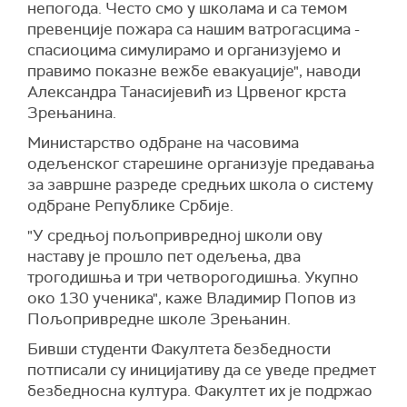
непогода. Често смо у школама и са темом
превенције пожара са нашим ватрогасцима -
спасиоцима симулирамо и организујемо и
правимо показне вежбе евакуације", наводи
Александра Танасијевић из Црвеног крста
Зрењанина.
Министарство одбране на часовима
одељенског старешине организује предавања
за завршне разреде средњих школа о систему
одбране Републике Србије.
"У средњој пољопривредној школи ову
наставу је прошло пет одељења, два
трогодишња и три четворогодишња. Укупно
око 130 ученика", каже Владимир Попов из
Пољопривредне школе Зрењанин.
Бивши студенти Факултета безбедности
потписали су иницијативу да се уведе предмет
безбедносна култура. Факултет их је подржао