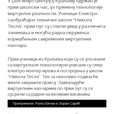
У Џоб инфо-центру у Краљеву одржан је
први школски час, уз примену технологије
виртуелне реалности. Ученици Електро-
саобраћајне техничке школе "Никола
Тесла", први пут су стекли увид у различита
занимања и могућа радна окружења,
коришћењем савремених виртуелних
наочара.
Први ученици из Краљева који су се упознали
са виртуелном технологијом уписали су смер
електро монтер мрежа и постројења у школи
“Никола Тесла”. Тек за неколико година ће
имати завршити праксу. Захваљујући
виртуелним наочарима по први пут су се
сусрели са радом на великим висинама.
Припремили: Ратко Бечки и Зоран Сарић