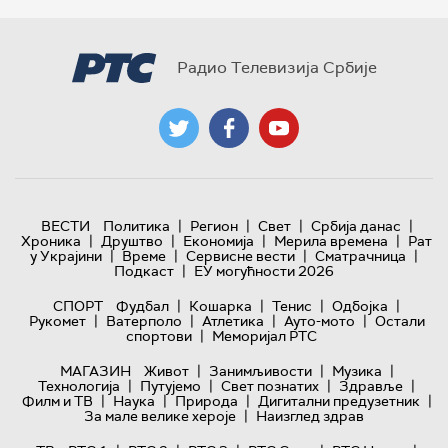
Радио Телевизија Србије
|
|
|
|
ВЕСТИ
Политика
Регион
Свет
Србија данас
|
|
|
|
Хроника
Друштво
Економија
Мерила времена
Рат
|
|
|
|
у Украјини
Време
Сервисне вести
Сматрачница
|
Подкаст
ЕУ могућности 2026
|
|
|
|
СПОРТ
Фудбал
Кошарка
Тенис
Одбојка
|
|
|
|
Рукомет
Ватерполо
Атлетика
Ауто-мото
Остали
|
спортови
Меморијал РТС
|
|
|
МАГАЗИН
Живот
Занимљивости
Музика
|
|
|
|
Технологијa
Путујемо
Свет познатих
Здравље
|
|
|
|
Филм и ТВ
Наука
Природа
Дигитални предузетник
|
За мале велике хероје
Наизглед здрав