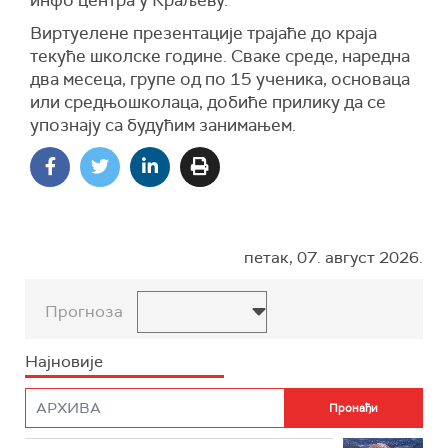
инфо центра у Краљеву.
Виртуелене презентације трајаће до краја
текуће школске године. Сваке среде, наредна
два месеца, групе од по 15 ученика, основаца
или средњошколаца, добиће прилику да се
упознају са будућим занимањем.
петак, 07. август 2026.
Прогноза
Најновије