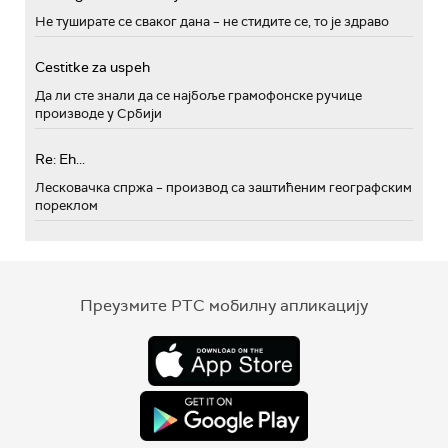
Не туширате се сваког дана – не стидите се, то је здраво
Cestitke za uspeh
Да ли сте знали да се најбоље грамофонске ручице
производе у Србији
Re: Eh...
Лесковачка спржа – производ са заштићеним географским
пореклом
Преузмите РТС мобилну апликацију