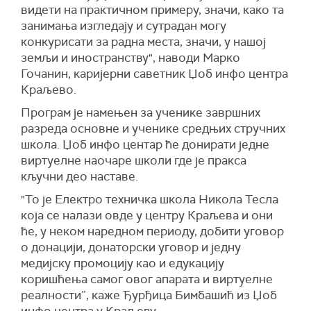
видети на практичном примеру, значи, како та
занимања изгледају и сутрадан могу
конкурисати за радна места, значи, у нашој
земљи и иностранству", наводи Марко
Гочанин, каријерни саветник Џоб инфо центра
Краљево.
Програм је намењен за ученике завршних
разреда основне и ученике средњих стручних
школа. Џоб инфо центар ће донирати једне
виртуелне наочаре школи где је пракса
кључни део наставе.
"То је Електро техничка школа Никола Тесла
која се налази овде у центру Краљева и они
ће, у неком наредном периоду, добити уговор
о донацији, донаторски уговор и једну
медијску промоцију као и едукацију
коришћења самог овог апарата и виртуелне
реалности”, каже Ђурђица Бимбашић из Џоб