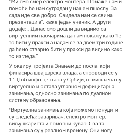
“Ми смо смер електро монтера. Помаже нам и
помоћи ће нам сутрадан у нашем пшослу. За
сада иде све добро. Свидела нам се свима
презентација”, каже један ученик. А други
додаје: „.Данас смо дошли да видимо са
виртуелним наочарима да нам покажу како ће
то бити у пракси а надам се за двем три године
да ћемо стварно бити у пракси да видимо како
то изгледа.”
У оквиру пројекта Знањем до посла, који
финасира швајцарска влада, а спроводи се у
11 Џоб инфо центара у Србији, осмишљена су
виртуелно и остала углавном дефицитарна
занимања, односно занимања по дуалном
систему образовања.
"Виртуелна занимања која можемо понудити
су следећа: заваривач, електро монтер,
виљушкариста и помоћни кувар. Сва та
занимања су у реалном времену. Они могу