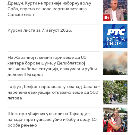
Дрецун: Курти не признаје изборну вољу
Срба, спрема се нова маргинализација
Српске листе
Курсна листа за 7. август 2026.
На Жарачкој планини гори више од 80
хектара борове шуме; у Делиблатској
пешчари боља ситуација, евакуисани рубни
делови Шумарка
Тајфун Делфин паралисао југозапад Јапана -
наређена евакуација, отказано више од 500
летова
Шесторо убијених у школи на Тајланду –
нападач пре пуцњаве убио и бабу и деду, 15
особа рањено