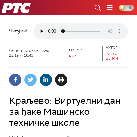
РТС
Читај ми!
АУТОР:
ИЗВОР:
ЧЕТВРТАК, 07.05.2026,
РАТКО
12:19 -> 16:43
РТС
БЕЧКИ
Краљево: Виртуелни дан
за ђаке Машинско
техничке школе