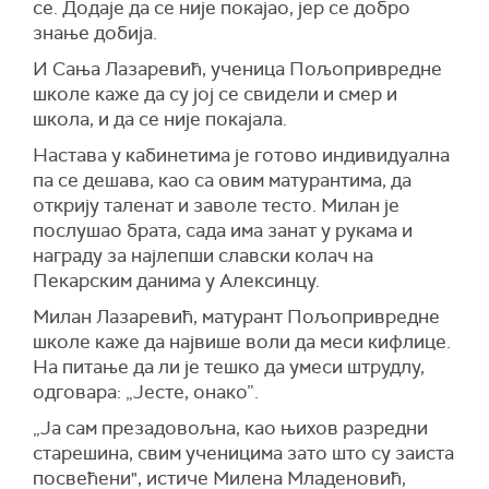
се. Додаје да се није покајао, јер се добро
знање добија.
И Сања Лазаревић, ученица Пољопривредне
школе каже да су јој се свидели и смер и
школа, и да се није покајала.
Настава у кабинетима је готово индивидуална
па се дешава, као са овим матурантима, да
открију таленат и заволе тесто. Милан је
послушао брата, сада има занат у рукама и
награду за најлепши славски колач на
Пекарским данима у Алексинцу.
Милан Лазаревић, матурант Пољопривредне
школе каже да највише воли да меси кифлице.
На питање да ли је тешко да умеси штрудлу,
одговара: „Јесте, онако”.
„Ја сам презадовољна, као њихов разредни
старешина, свим ученицима зато што су заиста
посвећени", истиче Милена Младеновић,