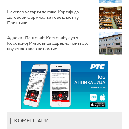
Неуспео четврти покушај Куртија да
договори формирање нове власти у
Приштини
Адвокат Пантовић: Костовићу суд у
Косовској Митровици одредио притвор,
изузетак какав не памтим
КОМЕНТАРИ