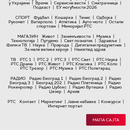
|
|
|
|
у Украјини
Време
Сервисне вести
Сматрачница
|
Подкаст
ЕУ могућности 2026
|
|
|
|
СПОРТ
Фудбал
Кошарка
Тенис
Одбојка
|
|
|
|
Рукомет
Ватерполо
Атлетика
Ауто-мото
Остали
|
спортови
Меморијал РТС
|
|
|
МАГАЗИН
Живот
Занимљивости
Музика
|
|
|
|
Технологијa
Путујемо
Свет познатих
Здравље
|
|
|
|
Филм и ТВ
Наука
Природа
Дигитални предузетник
|
За мале велике хероје
Наизглед здрав
|
|
|
|
|
ТВ
РТС 1
РТС 2
РТС 3
РТС Свет
РТС Наука
|
|
|
|
РТС Драма
РТС Живот
РТС Класика
РТС Коло
|
|
РТС Трезор
РТС Музика
РТС Полетарац
|
|
РАДИО
Радио Београд 1
Радио Београд 2
Радио
|
|
|
Београд 3
Београд 202
Радио Плетеница
Радио
|
|
|
Рокенролер
Радио Џубокс
Радио Вртешка
Радио
|
Џезер
Архив
|
|
|
|
РТС
Контакт
Маркетинг
Јавне набавке
Конкурси
Интернет портал
МАПА САЈТА