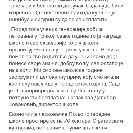
трпезарији бесплатан доручак. Сада су добили
и превоз. Од сопствених прихода купљен је
минибус и сигурни су да ће се исплатити.
„Поред тога ученик генерације добија
летовање у Грчкој, сваке године то је награда
школе и све екскурзије које у школи
организујемо све су о трошку школе. Велика
помоћ за све родитеље да ученик само дође,
понесе своје знање, добру вољу, све остало је
на школи. Ми смо ове школске године
заокружили целокупну причу коју смо имали
као неку нашу идеју пре десетак година. Сада
је Пољопривредна школа у Лесковцу у
потпуности бесплатна", наглашава Далибор
Јовановић, директор школе.
Економиија лесковачке Пољопривредне
школе простире се на 70 хектара. О ратарским
културама, воћњацима, пуним шталама и