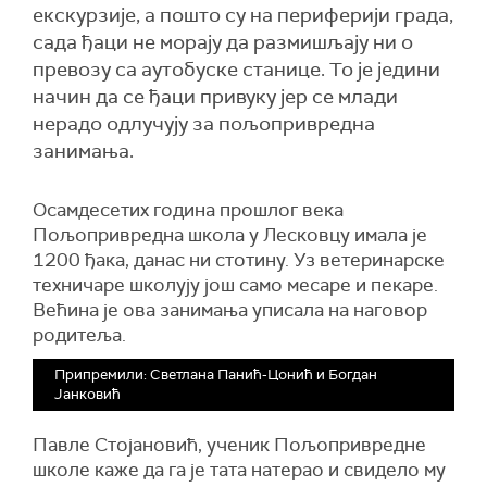
екскурзије, а пошто су на периферији града,
сада ђаци не морају да размишљају ни о
превозу са аутобуске станице. То је једини
начин да се ђаци привуку јер се млади
нерадо одлучују за пољопривредна
занимања.
Осамдесетих година прошлог века
Пољопривредна школа у Лесковцу имала је
1200 ђака, данас ни стотину. Уз ветеринарске
техничаре школују још само месаре и пекаре.
Већина је ова занимања уписала на наговор
родитеља.
Припремили: Светлана Панић-Цонић и Богдан
Јанковић
Павле Стојановић, ученик Пољопривредне
школе каже да га је тата натерао и свидело му