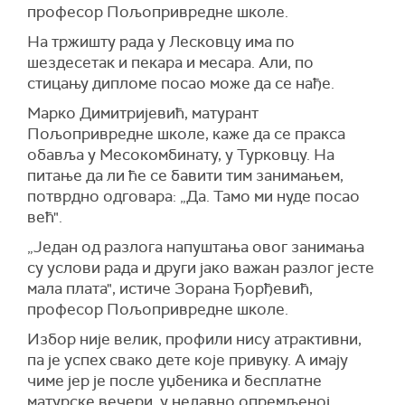
професор Пољопривредне школе.
На тржишту рада у Лесковцу има по
шездесетак и пекара и месара. Али, по
стицању дипломе посао може да се нађе.
Марко Димитријевић, матурант
Пољопривредне школе, каже да се пракса
обавља у Месокомбинату, у Турковцу. На
питање да ли ће се бавити тим занимањем,
потврдно одговара: „Да. Тамо ми нуде посао
већ".
„Један од разлога напуштања овог занимања
су услови рада и други јако важан разлог јесте
мала плата", истиче Зорана Ђорђевић,
професор Пољопривредне школе.
Избор није велик, профили нису атрактивни,
па је успех свако дете које привуку. А имају
чиме јер је после уџбеника и бесплатне
матурске вечери, у недавно опремљеној