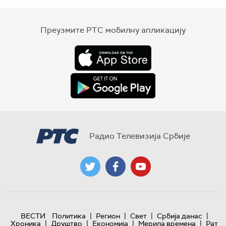
Преузмите РТС мобилну апликацију
Радио Телевизија Србије
|
|
|
|
ВЕСТИ
Политика
Регион
Свет
Србија данас
|
|
|
|
Хроника
Друштво
Економија
Мерила времена
Рат