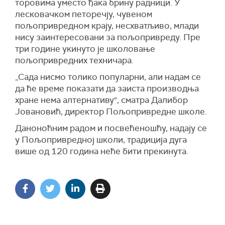
торовима уместо ђака брину радници. У
лесковачком петоречју, чувеном
пољопривредном крају, несхватљиво, млади
нису заинтересовани за пољопривреду. Пре
три године укинуто је школовање
пољопривредних техничара.
„Сада нисмо толико популарни, али надам се
да ће време показати да заиста производња
хране нема алтернативу", сматра Далибор
Јовановић, директор Пољопривредне школе.
Даноноћним радом и посвећеношћу, надају се
у Пољопривредној школи, традиција дуга
више од 120 година неће бити прекинута.