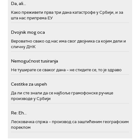
Da, ali...
Како преживети прва три дана катастрофе у Србији, и за
шта нас припрема ЕУ
Dvojnik mog oca
Вероватно свако од нас има свог двојника са којим дели и
сличну ДНК
Nemogućnost tusiranja
Не туширате се сваког дана – не стидите се, то је здраво
Cestitke za uspeh
Да ли сте знали да се најбоље грамофонске ручице
производе у Србији
Re: Eh...
Лесковачка спржа – производ са заштићеним географским
пореклом