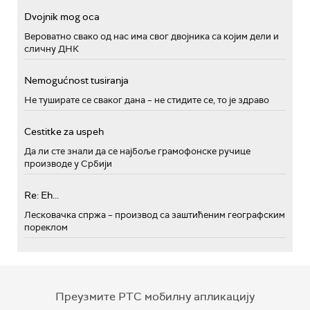
Dvojnik mog oca
Вероватно свако од нас има свог двојника са којим дели и
сличну ДНК
Nemogućnost tusiranja
Не туширате се сваког дана – не стидите се, то је здраво
Cestitke za uspeh
Да ли сте знали да се најбоље грамофонске ручице
производе у Србији
Re: Eh...
Лесковачка спржа – производ са заштићеним географским
пореклом
Преузмите РТС мобилну апликацију