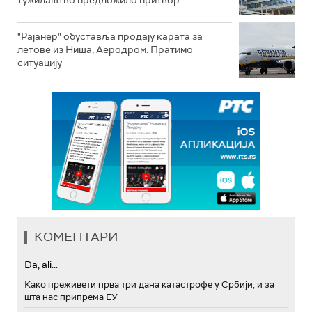
тужилаштво предложило притвор
"Рајанер" обуставља продају карата за
летове из Ниша; Аеродром: Пратимо
ситуацију
КОМЕНТАРИ
Da, ali...
Како преживети прва три дана катастрофе у Србији, и за
шта нас припрема ЕУ