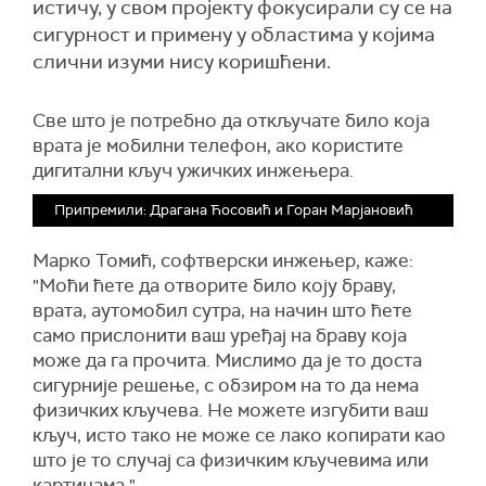
истичу, у свом пројекту фокусирали су се на
сигурност и примену у областима у којима
слични изуми нису коришћени.
Све што је потребно да откључате било која
врата је мобилни телефон, ако користите
дигитални кључ ужичких инжењера.
Припремили: Драгана Ћосовић и Горан Марјановић
Марко Томић, софтверски инжењер, каже:
"Моћи ћете да отворите било коју браву,
врата, аутомобил сутра, на начин што ћете
само прислонити ваш уређај на браву која
може да га прочита. Мислимо да је то доста
сигурније решење, с обзиром на то да нема
физичких кључева. Не можете изгубити ваш
кључ, исто тако не може се лако копирати као
што је то случај са физичким кључевима или
картицама."