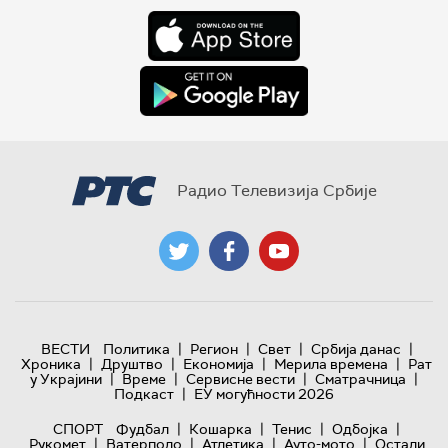
Радио Телевизија Србије
|
|
|
|
ВЕСТИ
Политика
Регион
Свет
Србија данас
|
|
|
|
Хроника
Друштво
Економија
Мерила времена
Рат
|
|
|
|
у Украјини
Време
Сервисне вести
Сматрачница
|
Подкаст
ЕУ могућности 2026
|
|
|
|
СПОРТ
Фудбал
Кошарка
Тенис
Одбојка
|
|
|
|
Рукомет
Ватерполо
Атлетика
Ауто-мото
Остали