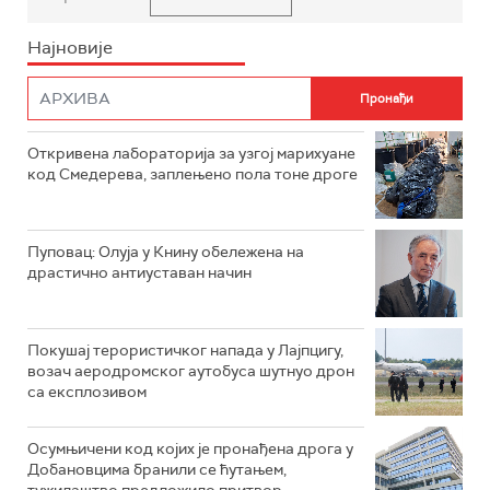
Најновије
Откривена лабораторија за узгој марихуане
код Смедерева, заплењено пола тоне дроге
Пуповац: Олуја у Книну обележена на
драстично антиуставан начин
Покушај терористичког напада у Лајпцигу,
возач аеродромског аутобуса шутнуо дрон
са експлозивом
Осумњичени код којих је пронађена дрога у
Добановцима бранили се ћутањем,