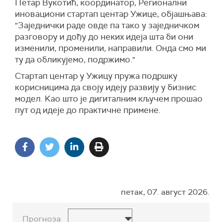
Петар Вукотић, координатор, Регионални
иновациони стартап центар Ужице, објашњава:
"Заједнички раде овде па тако у заједничком
разговору и дођу до неких идеја шта би они
изменили, променили, направили. Онда смо ми
ту да обликујемо, подржимо."
Стартап центар у Ужицу пружа подршку
корисницима да своју идеју развију у бизнис
модел. Kао што је дигиталним кључем прошао
пут од идеје до практичне примене.
петак, 07. август 2026.
Прогноза