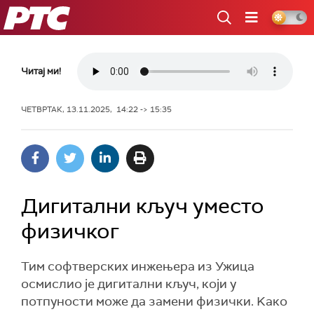
РТС
Читај ми!
ЧЕТВРТАК, 13.11.2025, 14:22 -> 15:35
Дигитални кључ уместо
физичког
Тим софтверских инжењера из Ужица
осмислио је дигитални кључ, који у
потпуности може да замени физички. Kако