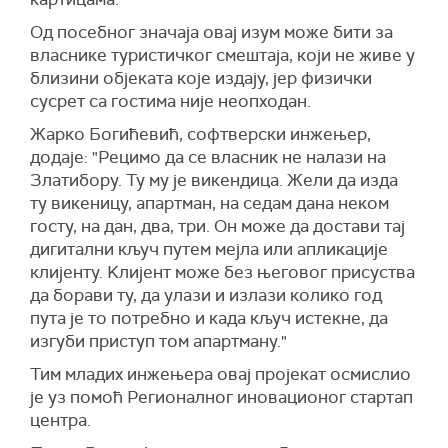
Од посебног значаја овај изум може бити за
власнике туристичког смештаја, који не живе у
близини објеката које издају, јер физички
сусрет са гостима није неопходан.
Жарко Богићевић, софтверски инжењер,
додаје: "Рецимо да се власник не налази на
Златибору. Ту му је викендица. Жели да изда
ту викеницу, апартман, на седам дана неком
госту, на дан, два, три. Он може да достави тај
дигитални кључ путем мејла или апликације
клијенту. Kлијент може без његовог присуства
да борави ту, да улази и излази колико год
пута је то потребно и када кључ истекне, да
изгуби приступ том апартману."
Тим младих инжењера овај пројекат осмислио
је уз помоћ Регионалног иновационог стартап
центра.