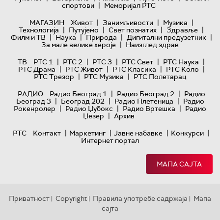
|
спортови
Меморијал РТС
|
|
|
МАГАЗИН
Живот
Занимљивости
Музика
|
|
|
|
Технологијa
Путујемо
Свет познатих
Здравље
|
|
|
|
Филм и ТВ
Наука
Природа
Дигитални предузетник
|
За мале велике хероје
Наизглед здрав
|
|
|
|
|
ТВ
РТС 1
РТС 2
РТС 3
РТС Свет
РТС Наука
|
|
|
|
РТС Драма
РТС Живот
РТС Класика
РТС Коло
|
|
РТС Трезор
РТС Музика
РТС Полетарац
|
|
РАДИО
Радио Београд 1
Радио Београд 2
Радио
|
|
|
Београд 3
Београд 202
Радио Плетеница
Радио
|
|
|
Рокенролер
Радио Џубокс
Радио Вртешка
Радио
|
Џезер
Архив
|
|
|
|
РТС
Контакт
Маркетинг
Јавне набавке
Конкурси
Интернет портал
МАПА САЈТА
Приватност
Copyright
Правила употребе садржаја
Мапа
|
|
|
сајта