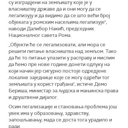
су изградјени на земљишту које је у
власништву државе да и они могу да се
легализују и да видимо да се што већи број
објеката у ромским насељима легализује",
наводи Далибор Накић, председник
Националног савета Рома.
„Објекти ће се легализовати, али мора се
решити питање власништва над земљом. Тако
да ће то питање улазити у расправу и мислим
да ћемо пре нове године донети одлуку на
који начин јер сигурно постоје одредјене
локалне заједнице које се могу одрећи тог
земљишта у корист грађана", истиче Демо
Бериша, министар за људска и мањинска права
и друштвени дијалог.
Осим легализације и становања проблема још
увек има у образовању, здравству,
запошљавању, мада се доста тога урадило и
ради.