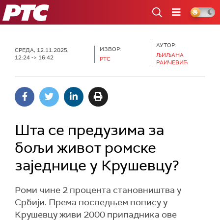
РТС
АУТОР:
ИЗВОР:
СРЕДА, 12.11.2025,
ЉИЉАНА
12:24 -> 16:42
РТС
РАИЧЕВИЋ
Шта се предузима за
бољи живот ромске
заједнице у Крушевцу?
Роми чине 2 процента становништва у
Србији. Према последњем попису у
Крушевцу живи 2000 припадника ове