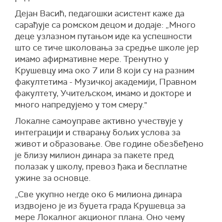
Дејан Васић, педагошки асистент каже да
сарађује са ромском децом и додаје: „Много
деце узлазном путањом иде ка успешности
што се тиче школовања за средње школе јер
имамо афирмативне мере. Тренутно у
Крушевцу има око 7 или 8 који су на разним
факултетима - Музичкој академији, Правном
факултету, Учитељском, имамо и докторе и
много напредујемо у том смеру."
Локалне самоуправе активно учествује у
интеграцији и стварању бољих услова за
живот и образовање. Ове године обезбеђено
је близу милион динара за пакете пред
полазак у школу, превоз ђака и бесплатне
ужине за основце.
„Све укупно негде око 6 милиона динара
издвојено је из буџета града Крушевца за
мере Локалног акционог плана. Оно чему