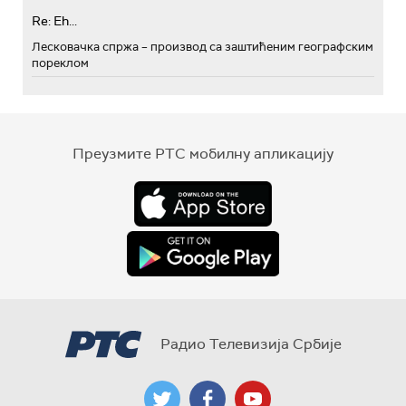
Re: Eh...
Лесковачка спржа – производ са заштићеним географским
пореклом
Преузмите РТС мобилну апликацију
Радио Телевизија Србије