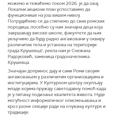
можемо и тежићемо током 2026. је да овај
Локални акциони план успоставимо да
функционише на још вишем нивоу.
Потрудићемо се да стигнемо до свих ромских
породица, посебно су нам значајна деца која
завршавају високе школе, факултете да њих
укључимо да буду радно ангажовани у оквиру
различитих тела и установа на територији
града Крушевца", рекла нам је Снежана
Радојковић, заменица градоначелника
Крушевца.
Значајан допринос дају и сами Роми својим
ангажовањем у различитим организацијама и
институцијама. У Културном центру окупљају
младе којима пружају саветодавну помоћ када
је у питању подизање квалитета живота. Нуде
могућност информатичког описмењавања и
кроз разне секције раде на очувању културе и
традиције.