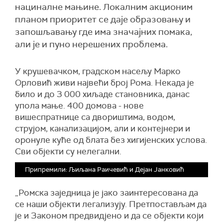
нациналне мањине. Локалним акционим
планом приоритет се даје образовању и
запошљавању где има значајних помака,
али је и пуно нерешених проблема.
У крушевачком, градском насељу Марко
Орловић живи највећи број Рома. Некада је
било и до 3 000 хиљаде становника, данас
упола мање. 400 домова - нове
вишеспратнице са двориштима, водом,
струјом, канализацијом, али и контејнери и
оронуле куће од блата без хигијенских услова.
Сви објекти су нелегални.
Припремили: Љиљана Раичевић и Дејан Јанковић
„Ромска заједница је јако заинтересована да
се наши објекти легализују. Претпостављам да
је и Законом предвидјено и да се објекти који