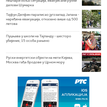
пешчари боља ситуација, евакуисани рубни
делови Шумарка
Тајфун Делфин паралисао југозапад Јапана -
наређена евакуација, отказано више од 500
летова
Пуцњава у школи на Тајланду – шесторо
убијених, 15 особа рањено
Руски енергетски објекти на мети Кијева;
Москва гађа бродове у Црном мору