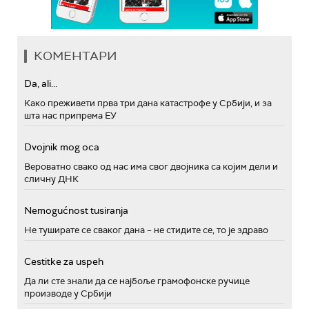
КОМЕНТАРИ
Da, ali...
Како преживети прва три дана катастрофе у Србији, и за
шта нас припрема ЕУ
Dvojnik mog oca
Вероватно свако од нас има свог двојника са којим дели и
сличну ДНК
Nemogućnost tusiranja
Не туширате се сваког дана – не стидите се, то је здраво
Cestitke za uspeh
Да ли сте знали да се најбоље грамофонске ручице
производе у Србији