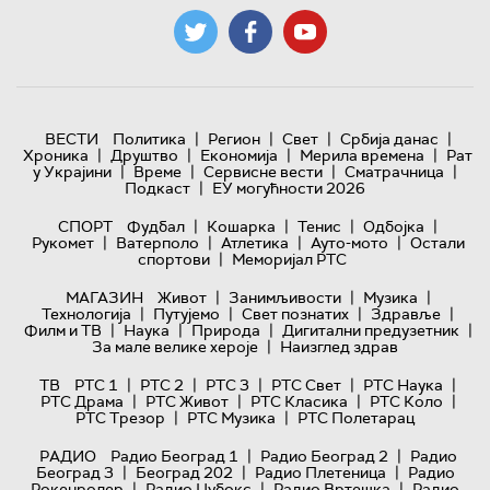
|
|
|
|
ВЕСТИ
Политика
Регион
Свет
Србија данас
|
|
|
|
Хроника
Друштво
Економија
Мерила времена
Рат
|
|
|
|
у Украјини
Време
Сервисне вести
Сматрачница
|
Подкаст
ЕУ могућности 2026
|
|
|
|
СПОРТ
Фудбал
Кошарка
Тенис
Одбојка
|
|
|
|
Рукомет
Ватерполо
Атлетика
Ауто-мото
Остали
|
спортови
Меморијал РТС
|
|
|
МАГАЗИН
Живот
Занимљивости
Музика
|
|
|
|
Технологијa
Путујемо
Свет познатих
Здравље
|
|
|
|
Филм и ТВ
Наука
Природа
Дигитални предузетник
|
За мале велике хероје
Наизглед здрав
|
|
|
|
|
ТВ
РТС 1
РТС 2
РТС 3
РТС Свет
РТС Наука
|
|
|
|
РТС Драма
РТС Живот
РТС Класика
РТС Коло
|
|
РТС Трезор
РТС Музика
РТС Полетарац
|
|
РАДИО
Радио Београд 1
Радио Београд 2
Радио
|
|
|
Београд 3
Београд 202
Радио Плетеница
Радио
|
|
|
Рокенролер
Радио Џубокс
Радио Вртешка
Радио