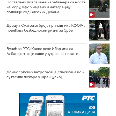
Постепено повлачење карабињера са моста
на Ибру, Кфор најавио и интеграцију
полиције код Високих Дечана
Дрецун: Смањење броја припадника КФОР-а
повећава безбедносни ризик за Србе
Вучић за РТС: Какве везе Ибар има са
Албанијом, то је наше унутрашње питање
Дочек српских ватрогасаца-спасилаца који
су гасили пожаре у Француској