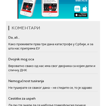
КОМЕНТАРИ
Da, ali...
Како преживети прва три дана катастрофе у Србији, и за
шта нас припрема ЕУ
Dvojnik mog oca
Вероватно свако од нас има свог двојника са којим дели и
сличну ДНК
Nemogućnost tusiranja
Не туширате се сваког дана – не стидите се, то је здраво
Cestitke za uspeh
Да ли сте знали да се најбоље грамофонске ручице