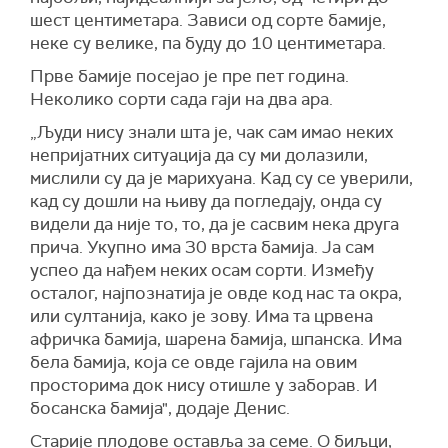
шест центиметара. Зависи од сорте бамије,
неке су велике, па буду до 10 центиметара.
Прве бамије посејао је пре пет година.
Неколико сорти сада гаји на два ара.
„Људи нису знали шта је, чак сам имао неких
непријатних ситуација да су ми долазили,
мислили су да је марихуана. Kад су се уверили,
кад су дошли на њиву да погледају, онда су
видели да није то, то, да је сасвим нека друга
прича. Укупно има 30 врста бамија. Ја сам
успео да нађем неких осам сорти. Између
осталог, најпознатија је овде код нас та окра,
или султанија, како је зову. Има та црвена
афричка бамија, шарена бамија, шпанска. Има
бела бамија, која се овде гајила на овим
просторима док нису отишле у заборав. И
босанска бамија", додаје Денис.
Старије плодове оставља за семе. О биљци,