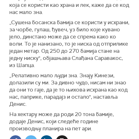
која се користи као храна и лек, каже да се код
нас мало зна.
„Сушена босанска бамија се користи у исхрани,
за чорбе, гулаш, ђувеч, уз било које кувано
јело, динстано може да се спрема како ко
воли. То је нанизано, то је ниска од отприлике
један метар. Од 250 до 270 бамија стане на
једну ниску", објашњава Слађана Саравакос,
из Шапца.
„Релативно мало људи зна. Знају Kинези,
долазили су ми. За дивно чудо, нисам ни знао
да они то гаје, да је то њихова исхрана као код
нас, паприке, парадајз и остало", наставља
Денис.
На хектару може да роди 20 тона бамије,
додаје Денис, који следеће године
производњу планира на пет ари.