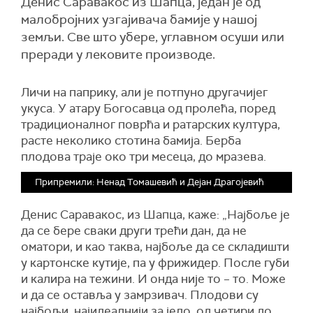
Денис Саравакос из Шапца, један је од
малобројних узгајивача бамије у нашој
земљи. Све што убере, углавном осуши или
преради у лековите производе.
Личи на паприку, али је потпуно другачијег
укуса. У атару Богосавца од пролећа, поред
традиционалног поврћа и ратарских култура,
расте неколико стотина бамија. Берба
плодова траје око три месеца, до мразева.
Припремили: Ненад Томашевић и Дејан Драгојевић
Денис Саравакос, из Шапца, каже: „Најбоље је
да се бере сваки други трећи дан, да не
оматори, и као таква, најбоље да се складишти
у картонске кутије, па у фрижидер. После губи
и калира на тежини. И онда није то – то. Може
и да се оставља у замрзивач. Плодови су
најбољи, најидеалнији за јело, од четири до