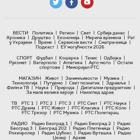
|
|
|
|
ВЕСТИ
Политика
Регион
Свет
Србија данас
|
|
|
|
Хроника
Друштво
Економија
Мерила времена
Рат
|
|
|
|
у Украјини
Време
Сервисне вести
Сматрачница
|
Подкаст
ЕУ могућности 2026
|
|
|
|
СПОРТ
Фудбал
Кошарка
Тенис
Одбојка
|
|
|
|
Рукомет
Ватерполо
Атлетика
Ауто-мото
Остали
|
спортови
Меморијал РТС
|
|
|
МАГАЗИН
Живот
Занимљивости
Музика
|
|
|
|
Технологијa
Путујемо
Свет познатих
Здравље
|
|
|
|
Филм и ТВ
Наука
Природа
Дигитални предузетник
|
За мале велике хероје
Наизглед здрав
|
|
|
|
|
ТВ
РТС 1
РТС 2
РТС 3
РТС Свет
РТС Наука
|
|
|
|
РТС Драма
РТС Живот
РТС Класика
РТС Коло
|
|
РТС Трезор
РТС Музика
РТС Полетарац
|
|
РАДИО
Радио Београд 1
Радио Београд 2
Радио
|
|
|
Београд 3
Београд 202
Радио Плетеница
Радио
|
|
|
Рокенролер
Радио Џубокс
Радио Вртешка
Радио
|
Џезер
Архив