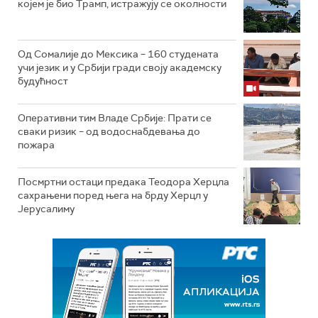
којем је био Трамп, истражују се околности
Од Сомалије до Мексика – 160 студената
учи језик и у Србији гради своју академску
будућност
Оперативни тим Владе Србије: Прати се
сваки ризик – од водоснабдевања до
пожара
Посмртни остаци предака Теодора Херцла
сахрањени поред њега на брду Херцл у
Јерусалиму