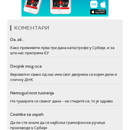
КОМЕНТАРИ
Da, ali...
Како преживети прва три дана катастрофе у Србији, и за
шта нас припрема ЕУ
Dvojnik mog oca
Вероватно свако од нас има свог двојника са којим дели и
сличну ДНК
Nemogućnost tusiranja
Не туширате се сваког дана – не стидите се, то је здраво
Cestitke za uspeh
Да ли сте знали да се најбоље грамофонске ручице
производе у Србији