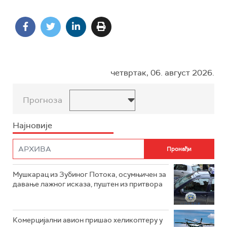
четвртак, 06. август 2026.
Прогноза
Најновије
Мушкарац из Зубиног Потока, осумњичен за
давање лажног исказа, пуштен из притвора
Комерцијални авион пришао хеликоптеру у