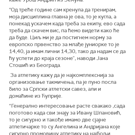
“Од треће године сам кренула да тренирам,
моја дисциплина главна је ова, то је кугла, а
понекад ускачем када треба за екипу, ево сада
треба да скачем вис, па ћемо видети како ће
да буде. Циљ ми је да постигнем норму за
европско првенство за млађе јуниорке то је
14,40, ја имам лични 14,30, тако да надам се да
ћу успети до краја сезоне”, наводи Јана
Стошић из Београда.
За атлетику кажу да је најкомплекснија за
организовање такмичења, па је пуно посла
било за Српски атлетски савез, али и
домаћине из Ћуприје.
“Генерално интересовање расте свакако ,сада
поготово када сви знају за Ивану Шпановић,
то је сигурно и такође имамо две сјајне
атлетичарке то су Ангелина и Андријана које
сигурно промовишу атлетику на најбољи