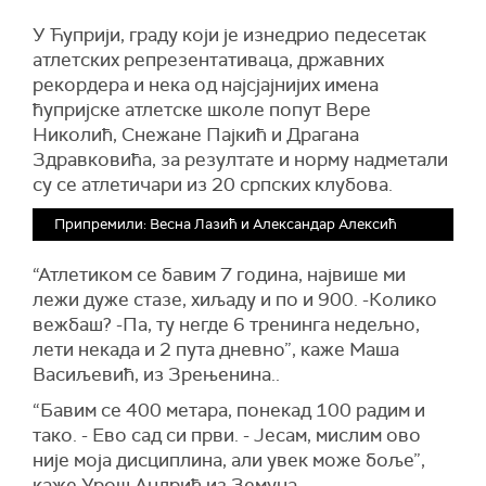
У Ћуприји, граду који је изнедрио педесетак
атлетских репрезентативаца, државних
рекордера и нека од најсјајнијих имена
ћупријске атлетске школе попут Вере
Николић, Снежане Пајкић и Драгана
Здравковића, за резултате и норму надметали
су се атлетичари из 20 српских клубова.
Припремили: Весна Лазић и Александар Алексић
“Атлетиком се бавим 7 година, највише ми
лежи дуже стазе, хиљаду и по и 900. -Колико
вежбаш? -Па, ту негде 6 тренинга недељно,
лети некада и 2 пута дневно”, каже Маша
Васиљевић, из Зрењенина..
“Бавим се 400 метара, понекад 100 радим и
тако. - Ево сад си први. - Јесам, мислим ово
није моја дисциплина, али увек може боље”,
каже Урош Андрић из Земуна.