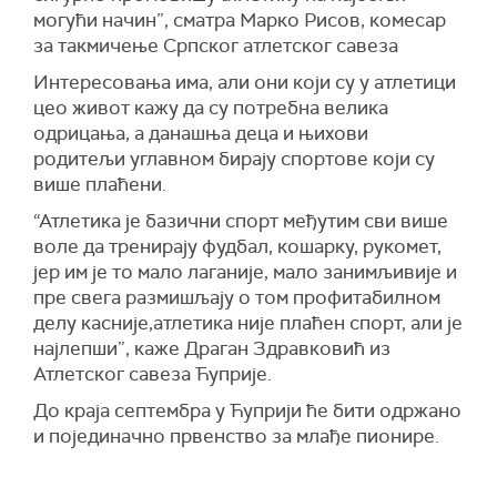
могући начин”, сматра Марко Рисов, комесар
за такмичење Српског атлетског савеза
Интересовања има, али они који су у атлетици
цео живот кажу да су потребна велика
одрицања, а данашња деца и њихови
родитељи углавном бирају спортове који су
више плаћени.
“Атлетика је базични спорт међутим сви више
воле да тренирају фудбал, кошарку, рукомет,
јер им је то мало лаганије, мало занимљивије и
пре свега размишљају о том профитабилном
делу касније,атлетика није плаћен спорт, али је
најлепши”, каже Драган Здравковић из
Атлетског савеза Ћуприје.
До краја септембра у Ћуприји ће бити одржано
и појединачно првенство за млађе пионире.