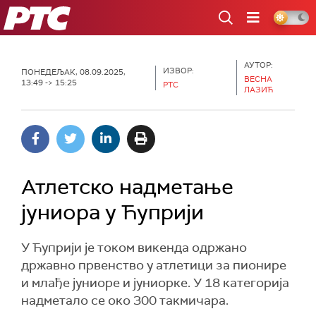
РТС
АУТОР:
ИЗВОР:
ПОНЕДЕЉАК, 08.09.2025,
ВЕСНА
13:49 -> 15:25
РТС
ЛАЗИЋ
Атлетско надметање
јуниора у Ћуприји
У Ћуприји је током викенда одржано
државно првенство у атлетици за пионире
и млађе јуниоре и јуниорке. У 18 категорија
надметало се око 300 такмичара.