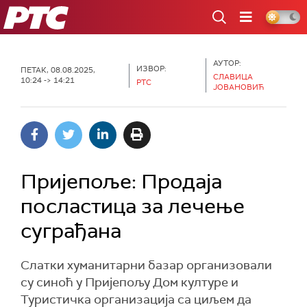
РТС
АУТОР:
ИЗВОР:
ПЕТАК, 08.08.2025,
СЛАВИЦА
10:24 -> 14:21
РТС
ЈОВАНОВИЋ
Пријепоље: Продаја
посластица за лечење
суграђана
Слатки хуманитарни базар организовали
су синоћ у Пријепољу Дом културе и
Туристичка организација са циљем да