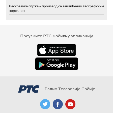
Лесковачка спржа – производ са заштићеним географским
пореклом
Преузмите РТС мобилну апликацију
Радио Телевизија Србије