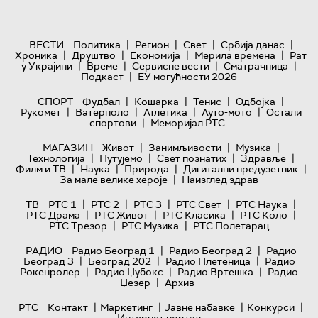
|
|
|
|
ВЕСТИ
Политика
Регион
Свет
Србија данас
|
|
|
|
Хроника
Друштво
Економија
Мерила времена
Рат
|
|
|
|
у Украјини
Време
Сервисне вести
Сматрачница
|
Подкаст
ЕУ могућности 2026
|
|
|
|
СПОРТ
Фудбал
Кошарка
Тенис
Одбојка
|
|
|
|
Рукомет
Ватерполо
Атлетика
Ауто-мото
Остали
|
спортови
Меморијал РТС
|
|
|
МАГАЗИН
Живот
Занимљивости
Музика
|
|
|
|
Технологијa
Путујемо
Свет познатих
Здравље
|
|
|
|
Филм и ТВ
Наука
Природа
Дигитални предузетник
|
За мале велике хероје
Наизглед здрав
|
|
|
|
|
ТВ
РТС 1
РТС 2
РТС 3
РТС Свет
РТС Наука
|
|
|
|
РТС Драма
РТС Живот
РТС Класика
РТС Коло
|
|
РТС Трезор
РТС Музика
РТС Полетарац
|
|
РАДИО
Радио Београд 1
Радио Београд 2
Радио
|
|
|
Београд 3
Београд 202
Радио Плетеница
Радио
|
|
|
Рокенролер
Радио Џубокс
Радио Вртешка
Радио
|
Џезер
Архив
|
|
|
|
РТС
Контакт
Маркетинг
Јавне набавке
Конкурси