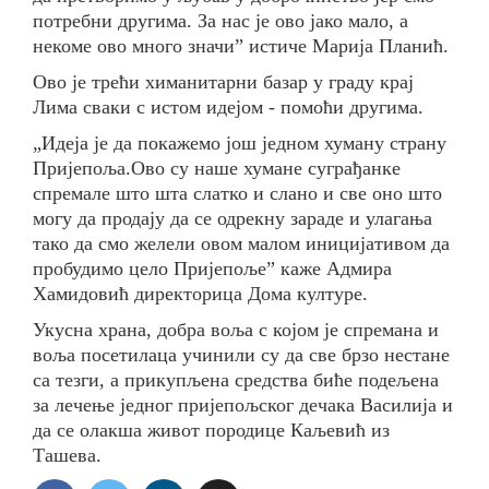
потребни другима. За нас је ово јако мало, а
некоме ово много значи” истиче Марија Планић.
Ово је трећи химанитарни базар у граду крај
Лима сваки с истом идејом - помоћи другима.
„Идеја је да покажемо још једном хуману страну
Пријепоља.Ово су наше хумане суграђанке
спремале што шта слатко и слано и све оно што
могу да продају да се одрекну зараде и улагања
тако да смо желели овом малом иницијативом да
пробудимо цело Пријепоље” каже Адмира
Хамидовић директорица Дома културе.
Укусна храна, добра воља с којом је спремана и
воља посетилаца учинили су да све брзо нестане
са тезги, а прикупљена средства биће подељена
за лечење једног пријепољског дечака Василија и
да се олакша живот породице Каљевић из
Ташева.