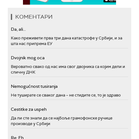
КОМЕНТАРИ
Da, ali...
Како преживети прва три дана катастрофе у Србији, и за
шта нас припрема ЕУ
Dvojnik mog oca
Вероватно свако од нас има свог двојника са којим дели и
сличну ДНК
Nemogućnost tusiranja
Не туширате се сваког дана – не стидите се, то је здраво
Cestitke za uspeh
Да ли сте знали да се најбоље грамофонске ручице
производе у Србији
Re: Eh...