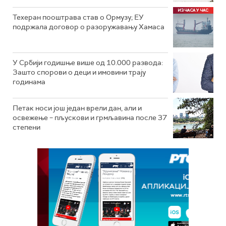
Техеран пооштрава став о Ормузу; ЕУ
подржала договор о разоружавању Хамаса
У Србији годишње више од 10.000 развода:
Зашто спорови о деци и имовини трају
годинама
Петак носи још један врели дан, али и
освежење – пљускови и грмљавина после 37
степени