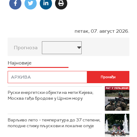
петак, 07. август 2026.
Прогноза
Најновије
Руски енергетски објекти на мети Кијева;
Москва гађа бродове у Црном мору
Варљиво лето – температура до 37 степени,
поподне стижу пљускови и локалне олује