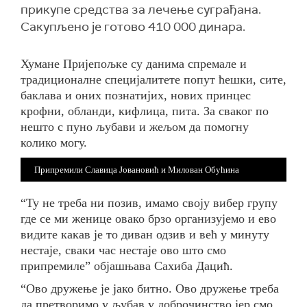
прикупе средства за лечење суграђана.
Сакупљено је готово 410 000 динара.
Хумане Пријепољке су данима спремале и
традиционалне специјалитете попут ћешки, сите,
баклава и оних познатијих, нових принцес
крофни, обланди, кифлица, пита. За сваког по
нешто с пуно љубави и жељом да помогну
колико могу.
Припремили Славица Јовановић и Милован Обућина
“Ту не треба ни позив, имамо своју вибер групу
где се ми женице овако брзо организујемо и ево
видите какав је то диван одзив и већ у минуту
нестаје, сваки час нестаје ово што смо
припремиле” објашњава Сахиба Дацић.
“Ово дружење је јако битно. Ово дружење треба
да претворимо у љубав у доброчинство јер смо