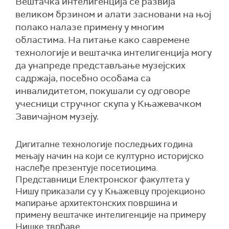
Вештачка интелигенција се развија
великом брзином и алати засновани на њој
полако налазе примену у многим
областима. На питање како савремене
технологије и вештачка интелигенција могу
да унапреде представљање музејских
садржаја, посебно особама са
инвалидитетом, покушали су одговоре
учесници стручног скупа у Књажевачком
Завичајном музеју.
Дигиталне технологије последњих година
мењају начин на који се културно историјско
наслеђе презентује посетиоцима.
Представници Електронског факултета у
Нишу приказали су у Књажевцу пројекционо
мапирање архитектонских површина и
примену вештачке интелигенције на примеру
Нишке тврђаве.