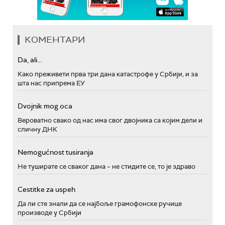
КОМЕНТАРИ
Da, ali...
Како преживети прва три дана катастрофе у Србији, и за
шта нас припрема ЕУ
Dvojnik mog oca
Вероватно свако од нас има свог двојника са којим дели и
сличну ДНК
Nemogućnost tusiranja
Не туширате се сваког дана – не стидите се, то је здраво
Cestitke za uspeh
Да ли сте знали да се најбоље грамофонске ручице
производе у Србији