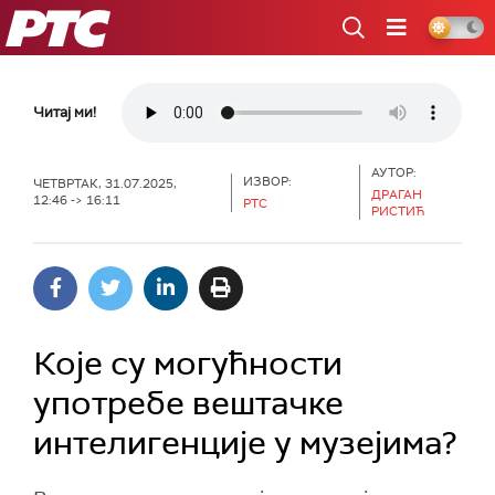
РТС
Читај ми!
АУТОР:
ИЗВОР:
ЧЕТВРТАК, 31.07.2025,
ДРАГАН
12:46 -> 16:11
РТС
РИСТИЋ
Које су могућности
употребе вештачке
интелигенције у музејима?