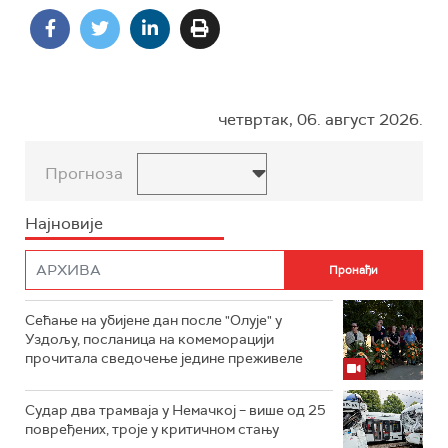
четвртак, 06. август 2026.
Прогноза
Најновије
Сећање на убијене дан после "Олује" у
Уздољу, посланица на комеморацији
прочитала сведочење једине преживеле
Судар два трамваја у Немачкој – више од 25
повређених, троје у критичном стању