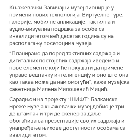
Књажевачки Завичајни музеј пионир је у
примени нових технологија. Виртуелне туре,
галерије, мобилне апликације, тактилна и
аудио-визуелна подршка за особе са
инвалидитетом већ десетак година су на
располагању посетоцима музеја.
“Планирамо да поред тактилних садржаја и
дигиталних постојећих садржаја иведемо и
нове елементе који ће покушати да примене
управо вештачку интелигенцију и оно што она
као таква може да нам омогући”, каже музејска
саветница Милена Милошевић Мицић.
Сарадњом на пројекту "ШИФТ" Балканске
мреже музеја књажевачки музеј добио је три
де штампач и три де скенер за даље
обогаћивања презентације својих садржаја и
унапређење њихове доступности особама са
ивалидитетом.