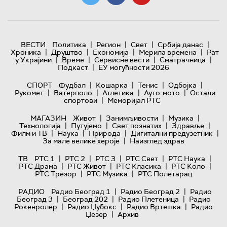
|
|
|
|
ВЕСТИ
Политика
Регион
Свет
Србија данас
|
|
|
|
Хроника
Друштво
Економија
Мерила времена
Рат
|
|
|
|
у Украјини
Време
Сервисне вести
Сматрачница
|
Подкаст
ЕУ могућности 2026
|
|
|
|
СПОРТ
Фудбал
Кошарка
Тенис
Одбојка
|
|
|
|
Рукомет
Ватерполо
Атлетика
Ауто-мото
Остали
|
спортови
Меморијал РТС
|
|
|
МАГАЗИН
Живот
Занимљивости
Музика
|
|
|
|
Технологијa
Путујемо
Свет познатих
Здравље
|
|
|
|
Филм и ТВ
Наука
Природа
Дигитални предузетник
|
За мале велике хероје
Наизглед здрав
|
|
|
|
|
ТВ
РТС 1
РТС 2
РТС 3
РТС Свет
РТС Наука
|
|
|
|
РТС Драма
РТС Живот
РТС Класика
РТС Коло
|
|
РТС Трезор
РТС Музика
РТС Полетарац
|
|
РАДИО
Радио Београд 1
Радио Београд 2
Радио
|
|
|
Београд 3
Београд 202
Радио Плетеница
Радио
|
|
|
Рокенролер
Радио Џубокс
Радио Вртешка
Радио
|
Џезер
Архив