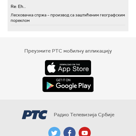
Re: Eh...
Лесковачка спржа – производ са заштићеним географским
пореклом
Преузмите РТС мобилну апликацију
Радио Телевизија Србије