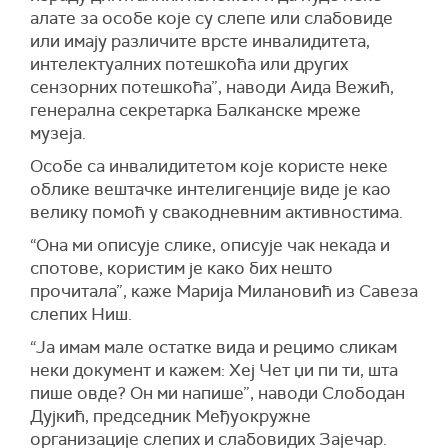
алате за особе које су слепе или слабовиде
или имају различите врсте инвалидитета,
интелектуалних потешкоћа или других
сензорних потешкоћа”, наводи Аида Вежић,
генерална секретарка Балканске мреже
музеја.
Особе са инвалидитетом које користе неке
облике вештачке интелигенције виде је као
велику помоћ у свакодневним активностима.
“Она ми описује слике, описује чак некада и
спотове, користим је како бих нешто
прочитала”, каже Марија Милановић из Савеза
слепих Ниш.
“Ја имам мале остатке вида и рецимо сликам
неки документ и кажем: Хеј Чет џи пи ти, шта
пише овде? Он ми напише”, наводи Слободан
Дујкић, председник Међуокружне
организације слепих и слабовидих Зајечар.