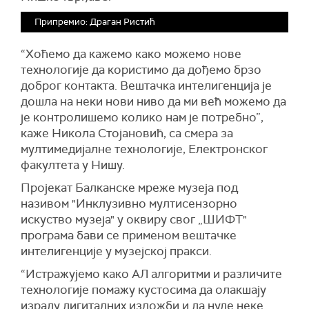
Припремио: Драган Ристић
“Хоћемо да кажемо како можемо нове
технологије да користимо да дођемо брзо
доброг контакта. Вештачка интелигенција је
дошла на неки нови ниво да ми већ можемо да
је контролишемо колико нам је потребно”,
каже Никола Стојановић, са смера за
мултимедијалне технологије, Електронског
факултета у Нишу.
Пројекат Балканске мреже музеја под
називом "Инклузивно мултисензорно
искуство музеја" у оквиру свог „ШИФТ"
програма бави се применом вештачке
интелигенције у музејској пракси.
“Истражујемо како АЛ алгоритми и различите
технологије помажу кустосима да олакшају
израду дигиталних изложби и да нуде неке