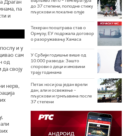
Варљиво лето – температура
ја Драган
до 37 степени, поподне стижу
нама, па
пљускови и локалне олује
ти и
Техеран пооштрава став о
Ормузу; ЕУ подржала договор
о разоружавању Хамаса
послу и у
цивао сам
У Србији годишње више од
10.000 развода: Зашто
н од
спорови о деци и имовини
 да своју
трају годинама
Петак носи још један врели
ни нерв,
дан, али и освежење –
рација
пљускови и грмљавина после
вих
37 степени
у,
 али
вих