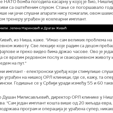
је НАТО бомба погодила касарну у којој је био, Нишли
иви са оштећеним слухом. Стање се погоршавало годи
ше ни јачи слушни апарати нису помагали, овом шахис
м тренеру уграђен је кохлеарни имплант.
мили: Јелена Мариновић и Драган Живић
ивић, из Ниша, каже. "Имао сам великих проблема на 
евном животу. Све лекције које радим са децом преба
фајлове и преко видео бима држао часове. Ово је једа
а се вратим редовном послу и свакодневном животу и
едем на пут."
и имплант - електронски уређај који стимулише слуш
је уграђен на нишкој ОРЛ клиници, где се, кажу, та опе
ински. Годишње се у Србији уради између 55 и 60 так
р Душан Милисављевић, директор ОРЛ клинике у Ниш
а: "Сам један имплант кошта више од 20 хиљада евра,
одржава програм и операција је урађена супер, никак