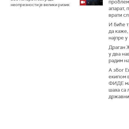
проблема
неопрезности је велики ризик
апарат, 
врати сл
И биће т
да каже,
најпре у
Драган Ж
у два на
радим на
А због Е
екипом в
ФИДЕ мај
шаха са 
државних