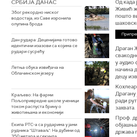
СРБИЈА ДАНАС
Од када 
Живић ж
Због рекордно ниског
пошто ви
водостаја, из Саве изронила
шаховско
олупина брода
Припре
Дан рудара: Деценијама готово
идентични изазови са којима се
Драган Ж
рудари сусрећу
свакодн
у аудио 
Летња обука извиђача на
начина д
Облачинском језеру
децу изв
Kохлеарн
Драгану 
Краљево: На фарми
ради рут
Пољопривредне школе ученици
током распуста брину о
захвата.
животињама и економији
Проф. д
објашњав
Екипа РТС-а са рударима у јами
рудника "Штаваљ": На дубини од
држава п
350 метара и секунда