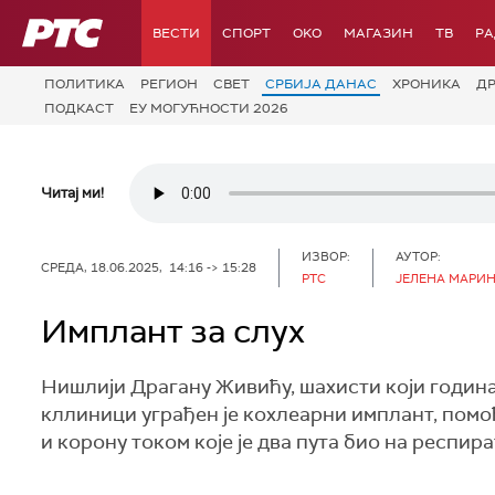
РТС
ВЕСТИ
СПОРТ
OKO
МАГАЗИН
ТВ
Р
ПОЛИТИКА
РЕГИОН
СВЕТ
СРБИЈА ДАНАС
ХРОНИКА
Д
ПОДКАСТ
ЕУ МОГУЋНОСТИ 2026
Читај ми!
ИЗВОР:
АУТОР:
СРЕДА, 18.06.2025, 14:16 -> 15:28
РТС
ЈЕЛЕНА МАРИ
Имплант за слух
Нишлији Драгану Живићу, шахисти који годин
кллиници уграђен је кохлеарни имплант, помоћу
и корону током које је два пута био на респир