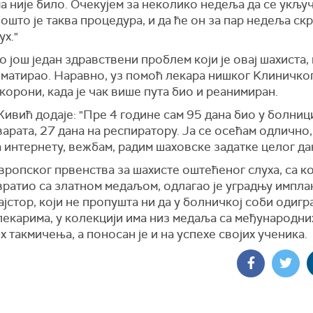
 није било. Очекујем за неколико недеља да се укључ
пошто је таква процедура, и да ће он за пар недеља ск
ух."
о још један здравствени проблем који је овај шахиста,
 матирао. Наравно, уз помоћ лекара нишког Kлиничког
 корони, када је чак више пута био и реанимиран.
ивић додаје: "Пре 4 године сам 95 дана био у болници
варата, 27 дана на респиратору. Ја се осећам одлично
 интернету, вежбам, радим шаховске задатке целог да
вропског првенства за шахисте оштећеног слуха, са ко
ратио са златном медаљом, одлагао је уградњу имплан
стор, који не пропушта ни да у болничкој соби одигра
лекарима, у колекцији има низ медаља са међународни
 такмичења, а поносан је и на успехе својих ученика.