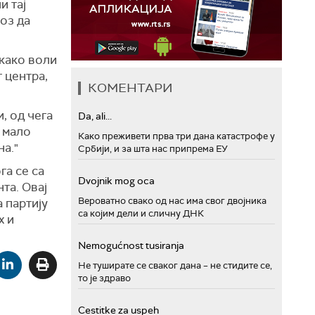
и тај
роз да
 како воли
 центра,
КОМЕНТАРИ
, од чега
Da, ali...
, мало
Како преживети прва три дана катастрофе у
на."
Србији, и за шта нас припрема ЕУ
га се са
Dvojnik mog oca
та. Овај
Вероватно свако од нас има свог двојника
 партију
са којим дели и сличну ДНК
х и
Nemogućnost tusiranja
Не туширате се сваког дана – не стидите се,
то је здраво
Cestitke za uspeh