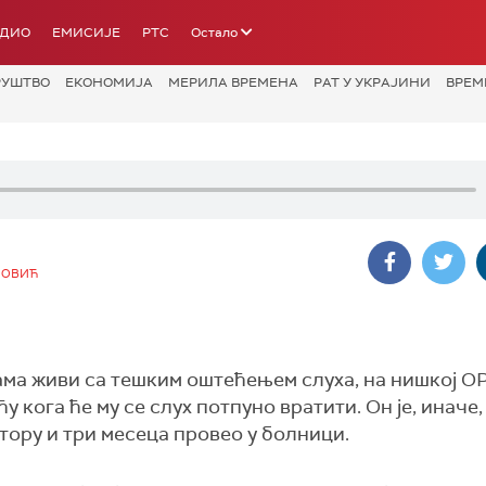
АДИО
ЕМИСИЈЕ
РТС
Остало
РУШТВО
ЕКОНОМИЈА
МЕРИЛА ВРЕМЕНА
РАТ У УКРАЈИНИ
ВРЕМ
НОВИЋ
ама живи са тешким оштећењем слуха, на нишкој О
 кога ће му се слух потпуно вратити. Он је, иначе
атору и три месеца провео у болници.