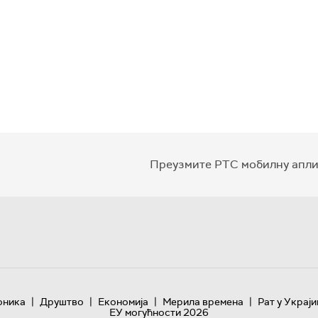
Преузмите РТС мобилну апли
|
|
|
|
оника
Друштво
Економија
Мерила времена
Рат у Украји
ЕУ могућности 2026