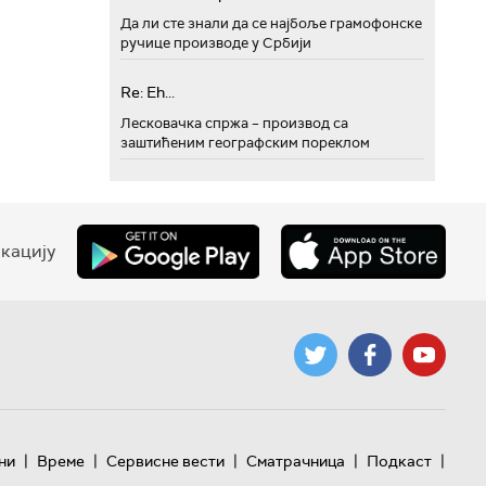
Да ли сте знали да се најбоље грамофонске
ручице производе у Србији
Re: Eh...
Лесковачка спржа – производ са
заштићеним географским пореклом
кацију
|
|
|
|
|
ни
Време
Сервисне вести
Сматрачница
Подкаст