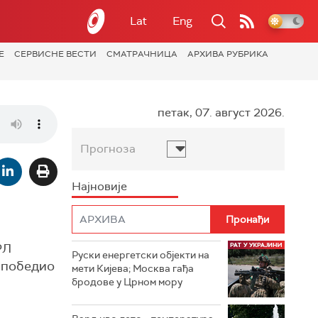
Lat
Eng
Е
СЕРВИСНЕ ВЕСТИ
СМАТРАЧНИЦА
АРХИВА РУБРИКА
петак, 07. август 2026.
Прогноза
Најновије
РЛ
Руски енергетски објекти на
, победио
мети Кијева; Москва гађа
бродове у Црном мору