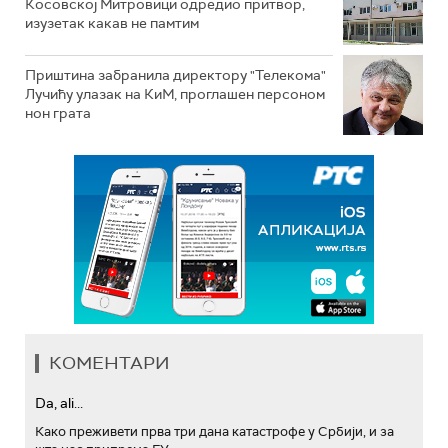
Косовској Митровици одредио притвор,
изузетак какав не памтим
Приштина забранила директору "Телекома"
Лучићу улазак на КиМ, проглашен персоном
нон грата
КОМЕНТАРИ
Da, ali...
Како преживети прва три дана катастрофе у Србији, и за