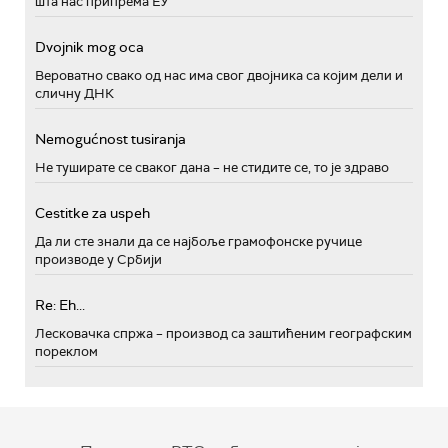
шта нас припрема ЕУ
Dvojnik mog oca
Вероватно свако од нас има свог двојника са којим дели и
сличну ДНК
Nemogućnost tusiranja
Не туширате се сваког дана – не стидите се, то је здраво
Cestitke za uspeh
Да ли сте знали да се најбоље грамофонске ручице
производе у Србији
Re: Eh...
Лесковачка спржа – производ са заштићеним географским
пореклом