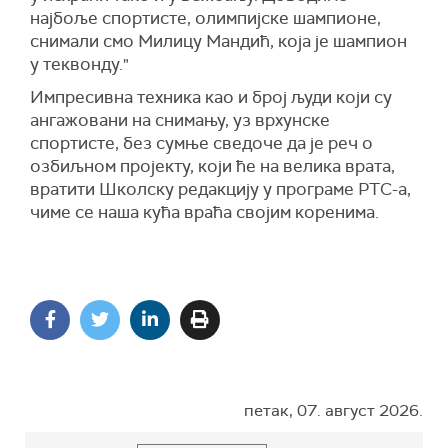
најбоље спортисте, олимпијске шампионе,
снимали смо Милицу Мандић, која је шампион
у теквонду."
Импресивна техника као и број људи који су
ангажовани на снимању, уз врхунске
спортисте, без сумње сведоче да је реч о
озбиљном пројекту, који ће на велика врата,
вратити Школску редакцију у програме РТС-а,
чиме се наша кућа враћа својим коренима.
петак, 07. август 2026.