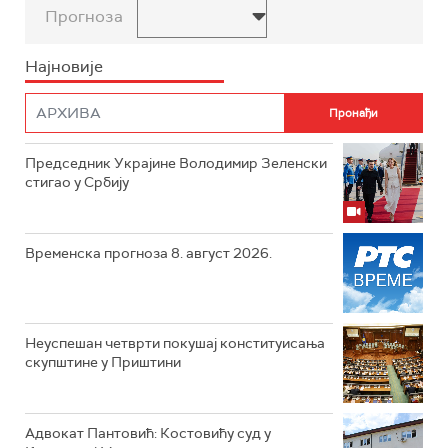
Прогноза
Најновије
Председник Украјине Володимир Зеленски
стигао у Србију
Временска прогноза 8. август 2026.
Неуспешан четврти покушај конституисања
скупштине у Приштини
Адвокат Пантовић: Костовићу суд у