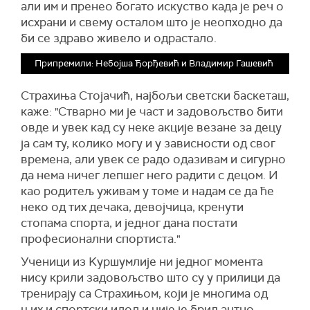
али им и пренео богато искуство када је реч о
исхрани и свему осталом што је неопходно да
би се здраво живело и одрастало.
Припремили: Небојша Ђорђевић и Владимир Гашевић
Страхиња Стојачић, најбољи светски баскеташ,
каже: "Стварно ми је част и задовољство бити
овде и увек кад су неке акције везане за децу
ја сам ту, колико могу и у зависности од свог
времена, али увек се радо одазивам и сигурно
да нема ничег лепшег него радити с децом. И
као родитељ уживам у томе и надам се да ће
неко од тих дечака, девојчица, кренути
стопама спорта, и једног дана постати
професионални спортиста."
Ученици из Kуршумлије ни једног момента
нису крили задовољство што су у прилици да
тренирају са Страхињом, који је многима од
њих и спортски идол и чије је бриљантно