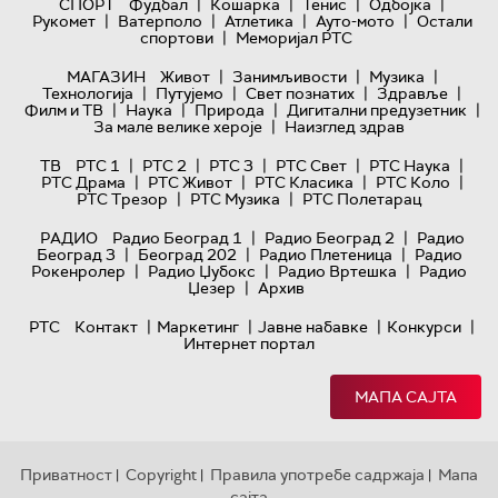
|
|
|
|
СПОРТ
Фудбал
Кошарка
Тенис
Одбојка
|
|
|
|
Рукомет
Ватерполо
Атлетика
Ауто-мото
Остали
|
спортови
Меморијал РТС
|
|
|
МАГАЗИН
Живот
Занимљивости
Музика
|
|
|
|
Технологијa
Путујемо
Свет познатих
Здравље
|
|
|
|
Филм и ТВ
Наука
Природа
Дигитални предузетник
|
За мале велике хероје
Наизглед здрав
|
|
|
|
|
ТВ
РТС 1
РТС 2
РТС 3
РТС Свет
РТС Наука
|
|
|
|
РТС Драма
РТС Живот
РТС Класика
РТС Коло
|
|
РТС Трезор
РТС Музика
РТС Полетарац
|
|
РАДИО
Радио Београд 1
Радио Београд 2
Радио
|
|
|
Београд 3
Београд 202
Радио Плетеница
Радио
|
|
|
Рокенролер
Радио Џубокс
Радио Вртешка
Радио
|
Џезер
Архив
|
|
|
|
РТС
Контакт
Маркетинг
Јавне набавке
Конкурси
Интернет портал
МАПА САЈТА
Приватност
Copyright
Правила употребе садржаја
Мапа
|
|
|
сајта