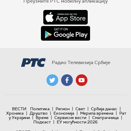
Преузмите РТС мобилну апликацију
Радио Телевизија Србије
|
|
|
|
ВЕСТИ
Политика
Регион
Свет
Србија данас
|
|
|
|
Хроника
Друштво
Економија
Мерила времена
Рат
|
|
|
|
у Украјини
Време
Сервисне вести
Сматрачница
|
Подкаст
ЕУ могућности 2026