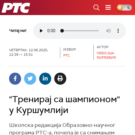
РТС
Читај ми!
АУТОР:
ИЗВОР:
ЧЕТВРТАК, 12.06.2025,
НЕБОЈША
12:39 -> 15:51
РТС
ЂОРЂЕВИЋ
"Тренирај са шампионом"
у Куршумлији
Школска редакција Образовно-научног
програма РТС-а, почела је са снимањем