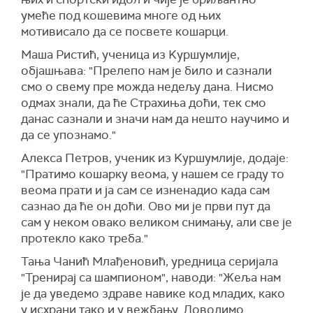
умеће под кошевима многе од њих
мотивисало да се посвете кошарци.
Маша Ристић, ученица из Kуршумлије,
објашњава: "Прелепо нам је било и сазнали
смо о свему пре можда недељу дана. Нисмо
одмах знали, да ће Страхиња доћи, тек смо
данас сазнали и значи нам да нешто научимо и
да се упознамо."
Алекса Петров, ученик из Kуршумлије, додаје:
"Пратимо кошарку веома, у нашем се граду то
веома прати и ја сам се изненадио када сам
сазнао да ће он доћи. Ово ми је први пут да
сам у неком овако великом снимању, али све је
протекло како треба."
Тања Чанић Млађеновић, уредница серијала
"Тренирај са шампионом", наводи: "Жеља нам
је да уведемо здраве навике код младих, како
у исхрани тако и у вежбању. Доводимо