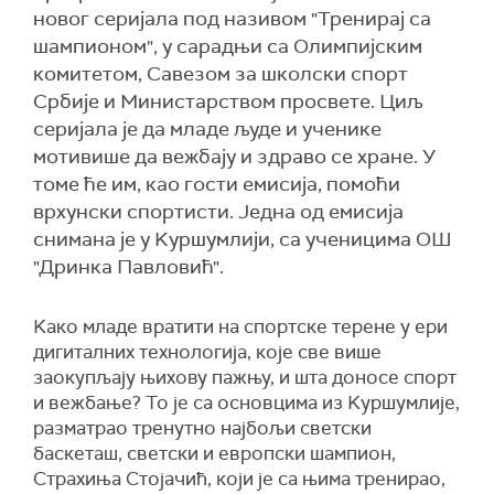
новог серијала под називом "Тренирај са
шампионом", у сарадњи са Олимпијским
комитетом, Савезом за школски спорт
Србије и Министарством просвете. Циљ
серијала је да младе људе и ученике
мотивише да вежбају и здраво се хране. У
томе ће им, као гости емисија, помоћи
врхунски спортисти. Једна од емисија
снимана је у Kуршумлији, са ученицима ОШ
"Дринка Павловић".
Kако младе вратити на спортске терене у ери
дигиталних технологија, које све више
заокупљају њихову пажњу, и шта доносе спорт
и вежбање? То је са основцима из Kуршумлије,
разматрао тренутно најбољи светски
баскеташ, светски и европски шампион,
Страхиња Стојачић, који је са њима тренирао,