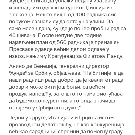
Аунде је стигао да ублажи недаћу изазвану
изненадним одласком турског Џинсија из
Лесковца. Нешто више од 400 радника смс
поруком сазнали су да остају на улици. За
само месец дана, Аунде је почео пробни рад са
40 шивача. После непуне две године
најављени план од 560 радника је премашен..
Пресваке одавде већим делом одлазе у
извоз, мањим у Kрагујевац за Фијатову Панду.
Анино де Венеција, генерални директор
"Аунде" за Србију, објашњава: "Најбитније је да
наши радници раде добро, да је квалитет рада
добар и може бити још бољи, са већом
продуктивношћу, зато што то нама омогућава
да будемо конкурентни, а то онда значи да
остајемо у Србији што дуже,"
Једни уз друге, Италијани и Грци са истом
прозводном делатношћу, не као конкуренција
већ као сарадници, спремни да помогну граду.