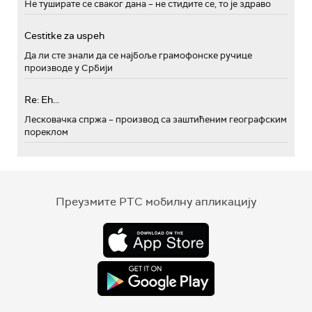
Не туширате се сваког дана – не стидите се, то је здраво
Cestitke za uspeh
Да ли сте знали да се најбоље грамофонске ручице
производе у Србији
Re: Eh...
Лесковачка спржа – производ са заштићеним географским
пореклом
Преузмите РТС мобилну апликацију