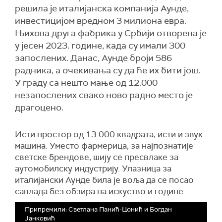
решила је италијанска компанија Аунде,
инвестицијом вредном 3 милиона евра.
Њихова друга фабрика у Србији отворена је
у јесен 2023. године, када су имали 300
запослених. Данас, Аунде броји 586
радника, а очекивања су да ће их бити још.
У граду са нешто мање од 12.000
незапослених свако ново радно место је
драгоцено.
Исти простор од 13 000 квадрата, исти и звук
машина. Уместо фармерица, за најпознатије
светске брендове, шију се пресвлаке за
аутомобилску индустрију. Улазница за
италијански Аунде била је воља да се посао
савлада без обзира на искуство и године.
Припремили: Светлана Панић-Цонић и Богдан
Јанковић