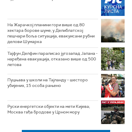
На Жарачкој планини гори више од 80
хектара борове шуме; у Делиблатској
пешчари боља ситуација, евакуисани рубни
делови Шумарка
Тајфун Делфин паралисао југозапад Јапана -
наређена евакуација, отказано више од 500
летова
Пуцњава у школи на Тајланду – шесторо
убијених, 15 особа рањено
Руски енергетски објекти на мети Кијева;
Москва гађа бродове у Црном мору