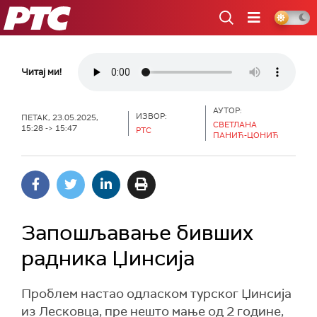
РТС
Читај ми!
АУТОР:
ИЗВОР:
ПЕТАК, 23.05.2025,
СВЕТЛАНА
15:28 -> 15:47
РТС
ПАНИЋ-ЦОНИЋ
Запошљавање бивших
радника Џинсија
Проблем настао одласком турског Џинсија
из Лесковца, пре нешто мање од 2 године,