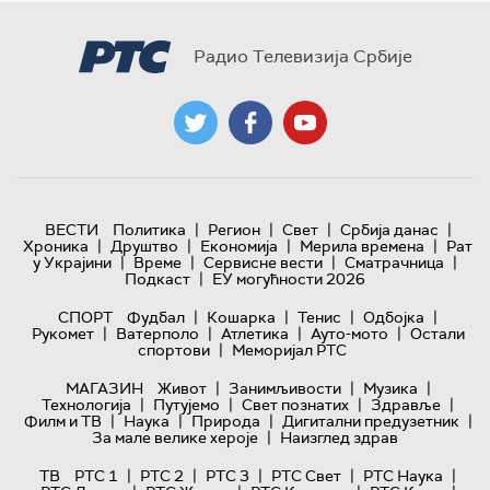
Радио Телевизија Србије
|
|
|
|
ВЕСТИ
Политика
Регион
Свет
Србија данас
|
|
|
|
Хроника
Друштво
Економија
Мерила времена
Рат
|
|
|
|
у Украјини
Време
Сервисне вести
Сматрачница
|
Подкаст
ЕУ могућности 2026
|
|
|
|
СПОРТ
Фудбал
Кошарка
Тенис
Одбојка
|
|
|
|
Рукомет
Ватерполо
Атлетика
Ауто-мото
Остали
|
спортови
Меморијал РТС
|
|
|
МАГАЗИН
Живот
Занимљивости
Музика
|
|
|
|
Технологијa
Путујемо
Свет познатих
Здравље
|
|
|
|
Филм и ТВ
Наука
Природа
Дигитални предузетник
|
За мале велике хероје
Наизглед здрав
|
|
|
|
|
ТВ
РТС 1
РТС 2
РТС 3
РТС Свет
РТС Наука