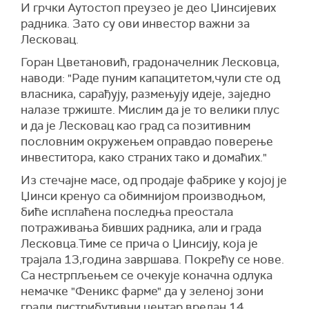
И грчки Аутостоп преузео је део Џинсијевих
радника. Зато су ови инвестор важни за
Лесковац.
Горан Цветановић, градоначелник Лесковца,
наводи: "Раде пуним капацитетом,чули сте од
власника, сарађују, размењују идеје, заједно
налазе тржиште. Мислим да је то велики плус
и да је Лесковац као град са позитивним
пословним окружењем оправдао поверење
инвеститора, како страних тако и домаћих."
Из стечајне масе, од продаје фабрике у којој је
Џинси кренуо са обимнијом производњом,
биће исплаћена последња преостала
потраживања бивших радника, али и града
Лесковца.Тиме се прича о Џинсију, која је
трајала 13,година завршава. Покрећу се нове.
Са нестрпљењем се очекује коначна одлука
немачке "Феникс фарме" да у зеленој зони
гради дистрибутивни центар вредан 14