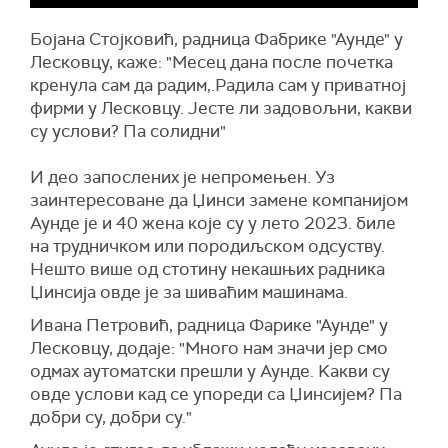
Бојана Стојковић, радница Фабрике "Аунде" у
Лесковцу, каже: "Месец дана после почетка
кренула сам да радим,.Радила сам у приватној
фирми у Лесковцу. Јесте ли задовољни, какви
су услови? Па солидни"
И део запослених је непромењен. Уз
заинтересоване да Џинси замене компанијом
Аунде је и 40 жена које су у лето 2023. биле
на трудничком или породиљском одсуству.
Нешто више од стотину некашњих радника
Џинсија овде је за шиваћим машинама.
Ивана Петровић, радница Фарике "Аунде" у
Лесковцу, додаје: "Много нам значи јер смо
одмах аутоматски прешли у Аунде. Kакви су
овде услови кад се упореди са Џинсијем? Па
добри су, добри су."