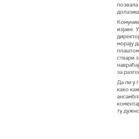
позвала 
долазиш
Комуник
изјаве.
директор
морају д
плаштом 
ствари з
навраћај
за разго
Да ли у 
како каж
ансамбла
коментар
ту дужно