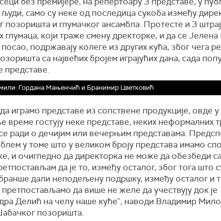
еци без премијере, на репертоару 3 представе, у пуб
 људи, само су неке од последица сукоба између дире
 позоришта и глумачког ансамбла. Протесте и 3 штра
 глумаца, који траже смену дректорке, и да се Јелена
 посао, подржавају колеге из других кућа, због чега р
озоришта са највећих бројем играјућих дана, сада поп
е представе.
мили: Гордана Мањенчић и Бранимир Цветковић
да играмо представе из сопствене продукције, овде у
 време гостују неке представе, неких неформалних т
 се ради о дечијим или вечерњим представама. Предс
облем у томе што у великом броју представа имамо с
е, и очигледно да директорка не може да обезбеди с
етпостављам да је то, између осталог, због тога што с
 бранше дали неподељену подршку, између осталог и 
 претпостављамо да више не желе да учествују док је
дра Делић на челу наше куће”, наводи Владимир Мило
Шабачког позоришта.