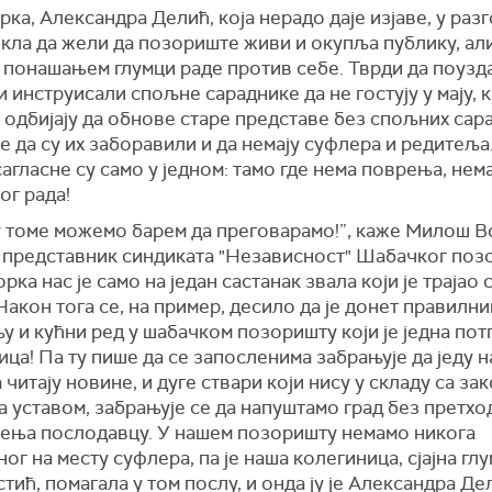
ка, Александра Делић, која нерадо даје изјаве, у раз
екла да жели да позориште живи и окупља публику, ал
 понашањем глумци раде против себе. Тврди да поузда
и инструисали спољне сараднике да не гостују у мају, к
одбијају да обнове старе представе без спољних сара
 да су их заборавили и да немају суфлера и редитеља
сагласне су само у једном: тамо где нема поврења, нем
ог рада!
у томе можемо барем да преговарамо!”, каже Милош В
и представник синдиката "Независност" Шабачког поз
рка нас је само на један састанак звала који је трајао 
Након тога се, на пример, десило да је донет правилни
 и кућни ред у шабачком позоришту који је једна пот
ца! Па ту пише да се запосленима забрањује да једу 
а читају новине, и дуге ствари који нису у складу са за
а уставом, забрањује се да напуштамо град без претхо
ења послодавцу. У нашем позоришту немамо никога
ог на месту суфлера, па је наша колегиница, сјајна глу
тић, помагала у том послу, и онда ју је Александра Де