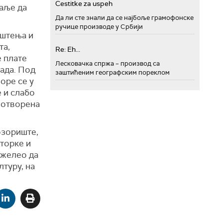
Cestitke za uspeh
даље да
Да ли сте знали да се најбоље грамофонске
ручице производе у Србији
ештења и
та,
Re: Eh...
е плате
Лесковачка спржа – производ са
рада. Под
заштићеним географским пореклом
оре се у
е и слабо
к отворена
озориште,
кторке и
е желео да
туру, на