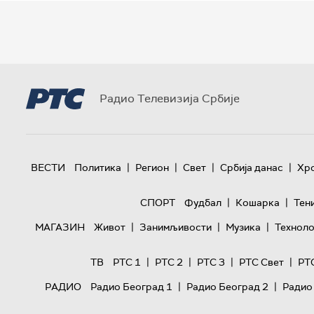
Радио Телевизија Србије
|
|
|
|
ВЕСТИ
Политика
Регион
Свет
Србија данас
Хр
|
|
СПОРТ
Фудбал
Кошарка
Тен
|
|
|
МАГАЗИН
Живот
Занимљивости
Музика
Техноло
|
|
|
|
ТВ
РТС 1
РТС 2
РТС 3
РТС Свет
РТ
|
|
РАДИО
Радио Београд 1
Радио Београд 2
Радио