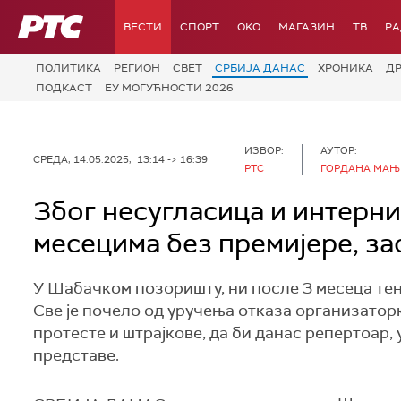
РТС
ВЕСТИ
СПОРТ
OKO
МАГАЗИН
ТВ
Р
ПОЛИТИКА
РЕГИОН
СВЕТ
СРБИЈА ДАНАС
ХРОНИКА
Д
ПОДКАСТ
ЕУ МОГУЋНОСТИ 2026
ИЗВОР:
АУТОР:
СРЕДА, 14.05.2025, 13:14 -> 16:39
РТС
ГОРДАНА МА
Због несугласица и интерн
месецима без премијере, з
У Шабачком позоришту, ни после 3 месеца тенз
Све је почело од уручења отказа организатор
протесте и штрајкове, да би данас репертоар,
представе.