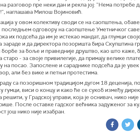
на разговор пре неки дан и рекла јој: ”Нема потребе 
!”, наглашава Милош Војиновић.
ација у овом колективу своди се на саопштења, обав
 У последњем одговору на саопштење Уметничког саве
ка их подсећа да им је истекао мандат, да глумци свој
а зараде и да директора позоришта бира Скупштина г
борбе за боље и праведније друштво, као што каже, б
а старо - за своје привилегије, да примају велике плат
у на посао. Запослене и сараднике подсећа да је уве
вор, али без вике и петњи протестима.
граду са позоришном традицијом дугом 18 деценија, п
у гумци, виси о концу и како ће се сукоб између дире
 решити, у Градској управи, која је оснивач, нико ниј
ише. После оставке гадског већника задуженог за кул
ст још нико није изабран.