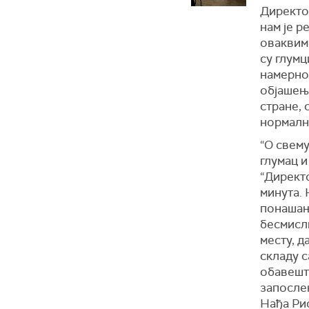
Директор
нам је р
оваквим
су глумц
намерно 
објашење
стране, 
нормалн
“О свем
глумац 
“Директо
минута. 
понашању
бесмисли
месту, д
складу с
обавешт
запослен
Нађа Рис