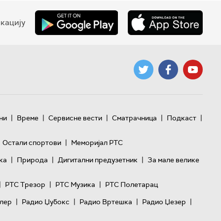
кацију
|
|
|
|
|
ни
Време
Сервисне вести
Сматрачница
Подкаст
|
Остали спортови
Меморијал РТС
|
|
|
ка
Природа
Дигитални предузетник
За мале велике
|
|
|
РТС Трезор
РТС Музика
РТС Полетарац
|
|
|
|
лер
Радио Џубокс
Радио Вртешка
Радио Џезер