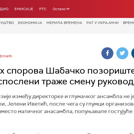
АДИО
ЕМИСИЈЕ
РТС
Остало
РУШТВО
ЕКОНОМИЈА
МЕРИЛА ВРЕМЕНА
РАТ У УКРАЈИНИ
ВРЕМ
ЊЕНЧИЋ
их спорова Шабачко позоришт
аспослени траже смену руковод
ије између директорке и глумачког ансамбла не је
ки, Јелени Иветић, после чега су глумци организо
 уместо матичног анасамбла, попуњавале гостујуће