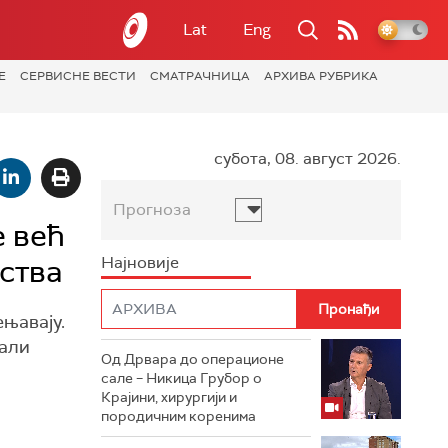
Lat
Eng
Е
СЕРВИСНЕ ВЕСТИ
СМАТРАЧНИЦА
АРХИВА РУБРИКА
субота, 08. август 2026.
Прогноза
е већ
ства
Најновије
њавају.
вали
Од Дрвара до операционе
сале – Никица Грубор о
Крајини, хирургији и
породичним коренима