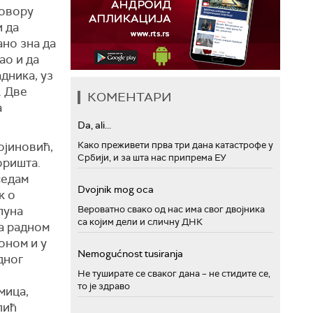
говору
и да
но зна да
ао и да
дника, уз
. Две
КОМЕНТАРИ
а
Da, ali...
ојиновић,
Како преживети прва три дана катастрофе у
Србији, и за шта нас припрема ЕУ
оришта.
седам
Dvojnik mog oca
к о
пуна
Вероватно свако од нас има свог двојника
са којим дели и сличну ДНК
на радном
коном и у
Nemogućnost tusiranja
дног
Не туширате се сваког дана – не стидите се,
то је здраво
мица,
лић