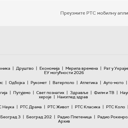
Преузмите РТС мобилну апли
|
|
|
|
оника
Друштво
Економија
Мерила времена
Рат у Украји
ЕУ могућности 2026
|
|
|
|
|
|
ис
Одбојка
Рукомет
Ватерполо
Атлетика
Ауто-мото
|
|
|
|
|
гијa
Путујемо
Свет познатих
Здравље
Филм и ТВ
Нау
|
хероје
Наизглед здрав
|
|
|
|
С Наука
РТС Драма
РТС Живот
РТС Класика
РТС Коло
|
|
|
 Београд 3
Београд 202
Радио Плетеница
Радио Рокенро
Архив