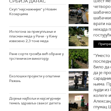
СРБИЈА ДАНАС
Шест мес
четворо
Скуп "најснажнијих" у Новим
шабачког
Козарцима
шабачких
врати на
некада п
Из погона за прикупљање и
гостујућ
пласман меда у Рачи - у Кину
извезено 2,3 тоне меда
Припре
Ране сорте грожђа већ обране у
“Уместо 
трстеничком виногорју
последње
било да
да је пр
Eколошки пројекти у општини
сарадник
Ражањ
њима. Пр
људи из
колеге и
Дојење најбољи и најсигурнији
Алексан
темељ здравља сваког детета
глумац 