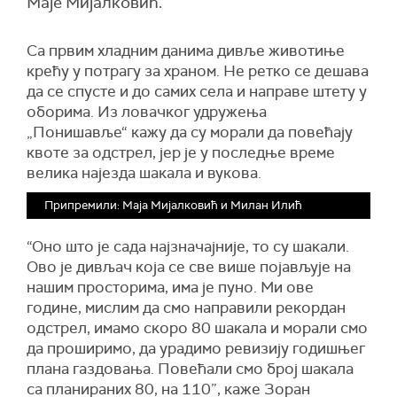
Маје Мијалковић.
Са првим хладним данима дивље животиње
крећу у потрагу за храном. Не ретко се дешава
да се спусте и до самих села и направе штету у
оборима. Из ловачког удружења
„Понишавље“ кажу да су морали да повећају
квоте за одстрел, јер је у последње време
велика најезда шакала и вукова.
Припремили: Маја Мијалковић и Милан Илић
“Оно што је сада најзначајније, то су шакали.
Ово је дивљач која се све више појављује на
нашим просторима, има је пуно. Ми ове
године, мислим да смо направили рекордан
одстрел, имамо скоро 80 шакала и морали смо
да проширимо, да урадимо ревизију годишњег
плана газдовања. Повећали смо број шакала
са планираних 80, на 110”, каже Зоран