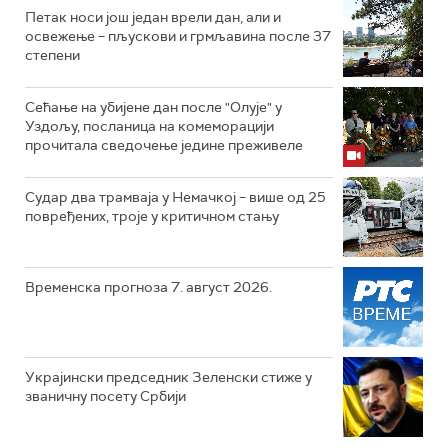
Петак носи још један врели дан, али и
освежење – пљускови и грмљавина после 37
степени
Сећање на убијене дан после "Олује" у
Уздољу, посланица на комеморацији
прочитала сведочење једине преживеле
Судар два трамваја у Немачкој – више од 25
повређених, троје у критичном стању
Временска прогноза 7. август 2026.
Украјински председник Зеленски стиже у
званичну посету Србији