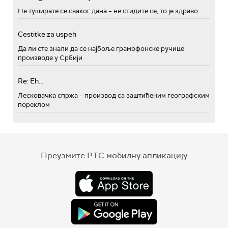
Не туширате се сваког дана – не стидите се, то је здраво
Cestitke za uspeh
Да ли сте знали да се најбоље грамофонске ручице
производе у Србији
Re: Eh...
Лесковачка спржа – производ са заштићеним географским
пореклом
Преузмите РТС мобилну апликацију