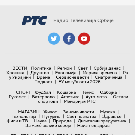
Радио Телевизија Србије
|
|
|
|
ВЕСТИ
Политика
Регион
Свет
Србија данас
|
|
|
|
Хроника
Друштво
Економија
Мерила времена
Рат
|
|
|
|
у Украјини
Време
Сервисне вести
Сматрачница
|
Подкаст
ЕУ могућности 2026
|
|
|
|
СПОРТ
Фудбал
Кошарка
Тенис
Одбојка
|
|
|
|
Рукомет
Ватерполо
Атлетика
Ауто-мото
Остали
|
спортови
Меморијал РТС
|
|
|
МАГАЗИН
Живот
Занимљивости
Музика
|
|
|
|
Технологијa
Путујемо
Свет познатих
Здравље
|
|
|
|
Филм и ТВ
Наука
Природа
Дигитални предузетник
|
За мале велике хероје
Наизглед здрав