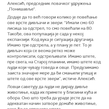
Алексић, председник ловачког удружења
„Понишавље“.
Додаје да то већ говори колико је повећање
ове врсте дивљачи и звери. “Имали смо 60
лисица за одстрел, то смо повећали на 80.
Такође, ова популација је сада у некој
експанзији. Код вука је ситуација другачија.
Имамо три одстрела, а у плану је пет. То је
дивљач која се веома ретко може
контролисати, одстрељивати. Имамо штете,
пре свега, на Старој планини, имамо штете код
људи који чувају говеда и овце. Предузимамо
заиста значајне мере да би смањили утицај и
штете од ове врсте звери”, истиче Алексић.
Ловци саветују да људи не дирају дивље
животиње, када их примете у близини кућа и
обора. Оно што треба да ураде јесте да на
адекватан начин затворе домаће животиње,