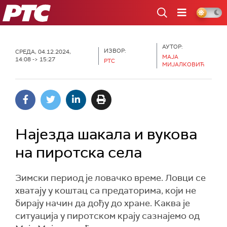
РТС
АУТОР:
ИЗВОР:
СРЕДА, 04.12.2024,
МАЈА
14:08 -> 15:27
РТС
МИЈАЛКОВИЋ
Најезда шакала и вукова
на пиротска села
Зимски период је ловачко време. Ловци се
хватају у коштац са предаторима, који не
бирају начин да дођу до хране. Каква је
ситуација у пиротском крају сазнајемо од