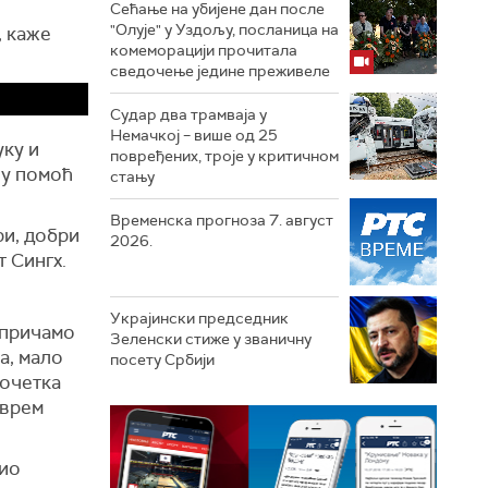
Сећање на убијене дан после
"Олује" у Уздољу, посланица на
, каже
комеморацији прочитала
сведочење једине преживеле
Судар два трамваја у
Немачкој – више од 25
уку и
повређених, троје у критичном
ну помоћ
стању
Временска прогноза 7. август
ри, добри
2026.
т Сингх.
Украјински председник
 причамо
Зеленски стиже у званичну
а, мало
посету Србији
почетка
еврем
био