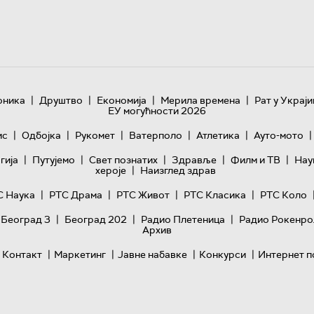
|
|
|
|
оника
Друштво
Економија
Мерила времена
Рат у Украји
ЕУ могућности 2026
|
|
|
|
|
|
ис
Одбојка
Рукомет
Ватерполо
Атлетика
Ауто-мото
|
|
|
|
|
гијa
Путујемо
Свет познатих
Здравље
Филм и ТВ
Нау
|
хероје
Наизглед здрав
|
|
|
|
С Наука
РТС Драма
РТС Живот
РТС Класика
РТС Коло
|
|
|
 Београд 3
Београд 202
Радио Плетеница
Радио Рокенро
Архив
|
|
|
|
Контакт
Маркетинг
Јавне набавке
Конкурси
Интернет п