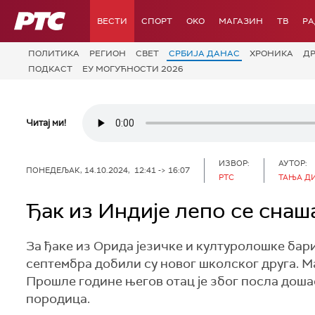
РТС
ВЕСТИ
СПОРТ
OKO
МАГАЗИН
ТВ
Р
ПОЛИТИКА
РЕГИОН
СВЕТ
СРБИЈА ДАНАС
ХРОНИКА
Д
ПОДКАСТ
ЕУ МОГУЋНОСТИ 2026
Читај ми!
ИЗВОР:
АУТОР:
ПОНЕДЕЉАК, 14.10.2024, 12:41 -> 16:07
РТС
ТАЊА Д
Ђак из Индије лепо се снаш
За ђаке из Орида језичке и културолошке бари
септембра добили су новог школског друга. Ма
Прошле године његов отац је због посла дошао
породица.