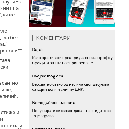
а научимо
о ни шта
”, каже
.
било
дела без
КОМЕНТАРИ
ад”,
Da, ali...
реновић".
Како преживети прва три дана катастрофе у
тава
Србији, и за шта нас припрема ЕУ
ски -
Dvojnik mog oca
ресантно
Вероватно свако од нас има свог двојника
 пише,
са којим дели и сличну ДНК
Јеличић,
Nemogućnost tusiranja
Не туширате се сваког дана – не стидите се,
 стиже и
то је здраво
ни
што имају