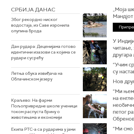
СРБИЈА ДАНАС
„Моја шк
Мандјот
Због рекордно ниског
водостаја, из Саве изронила
Припре
олупина брода
У Индији
Дан рудара: Деценијама готово
читање,
идентични изазови са којима се
другара 
рудари сусрећу
“Учим ср
су наста
Летња обука извиђача на
Облачинском језеру
Нов друг
“Ми њему
на енгле
Краљево: На фарми
необично
Пољопривредне школе ученици
петог ра
током распуста брину о
животињама и економији
Обренови
“Ми смо 
Екипа РТС-а са рударима у јами