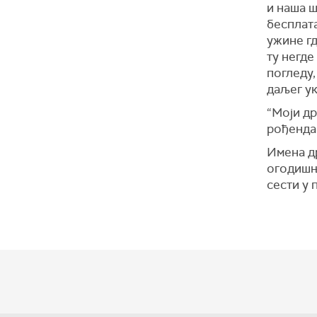
и наша 
бесплата
ужине гд
ту негде
погледу
даљег ук
“Моји др
рођендан
Имена др
огодишњ
сести у 