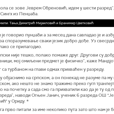
ола се зове Јеврем Обреновић, идем у шести разред”
 Сингх из Пенџаба.
мили: Тања Димитрић Мијаиловић и Бранимир Цветковић
 је говорио пунџаби а за месец дана савладао је и азб
 за споразумевање сваки језик добро дође. Уз свесрд
лако се прилагодио.
пски није тешко, полако помаже друг. Другови су доб
вници, мој омиљени предмет је физичко”, каже Мандјо
 са турбаном на глави одмах прихваћен у разреду.
 објаснимо на српском, а он понекад не разуме па му
ском, ако нешто не знамо тражимо преко гугл транлејт
 на почетку а сада смо га прихватили као да је ту од 
зреда”, наводи Огњен Јанич, ученик 6 разреда ОШ "Ј
ћ" у Ориду. *
га прво питали за име неколико пута зато што нам је 