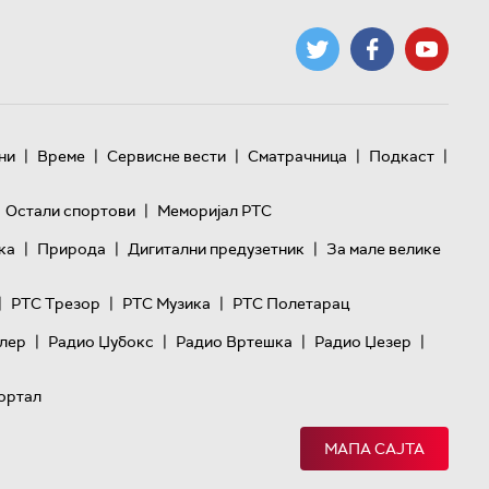
|
|
|
|
|
ни
Време
Сервисне вести
Сматрачница
Подкаст
|
Остали спортови
Меморијал РТС
|
|
|
ка
Природа
Дигитални предузетник
За мале велике
|
|
|
РТС Трезор
РТС Музика
РТС Полетарац
|
|
|
|
лер
Радио Џубокс
Радио Вртешка
Радио Џезер
ортал
МАПА САЈТА