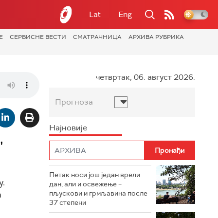
Lat
Eng
Е
СЕРВИСНЕ ВЕСТИ
СМАТРАЧНИЦА
АРХИВА РУБРИКА
четвртак, 06. август 2026.
Прогноза
Најновије
"
Петак носи још један врели
у.
дан, али и освежење –
а
пљускови и грмљавина после
37 степени