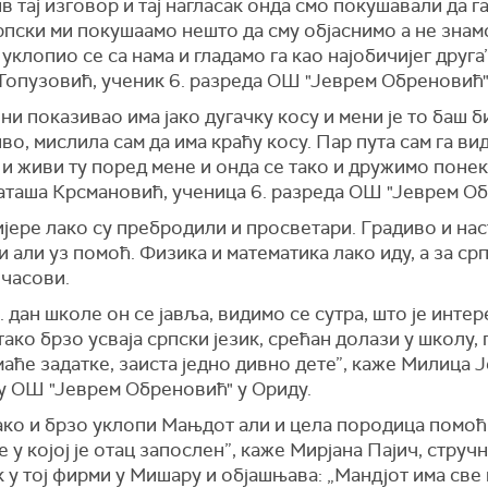
 тај изговор и тај нагласак онда смо покушавали да г
пски ми покушаамо нешто да сму објаснимо а не знам
уклопио се са нама и гладамо га као најобичијег друга
Топузовић, ученик 6. разреда ОШ "Јеврем Обреновић"
ени показивао има јако дугачку косу и мени је то баш 
о, мислила сам да има краћу косу. Пар пута сам га ви
 и живи ту поред мене и онда се тако и дружимо понек
аташа Крсмановић, ученица 6. разреда ОШ "Јеврем Об
јере лако су пребродили и просветари. Градиво и нас
 али уз помоћ. Физика и математика лако иду, а за срп
 часови.
. дан школе он се јавља, видимо се сутра, што је инте
тако брзо усваја српски језик, срећан долази у школу,
аће задатке, заиста једно дивно дете”, каже Милица 
 у ОШ "Јеврем Обреновић" у Ориду.
лако и брзо уклопи Мањдот али и цела породица помоћ
 у којој је отац запослен”, каже Мирјана Пајич, струч
 у тој фирми у Мишару и објашњава: „Мандјот има све 