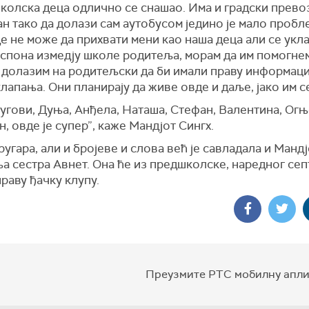
школска деца одлично се снашао. Има и градски прево
н тако да долази сам аутобусом једино је мало пробл
е не може да прихвати мени као наша деца али се укла
 спона измедју школе родитеља, морам да им помогне
, долазим на родитељски да би имали праву информаци
лапања. Они планирају да живе овде и даље, јако им се
угови, Дуња, Анђела, Наташа, Стефан, Валентина, Ог
, овде је супер”, каже Мандјот Сингх.
угара, али и бројеве и слова већ је савладала и Мандј
а сестра Авнет. Она ће из предшколске, наредног сеп
праву ђачку клупу.
Преузмите РТС мобилну апли