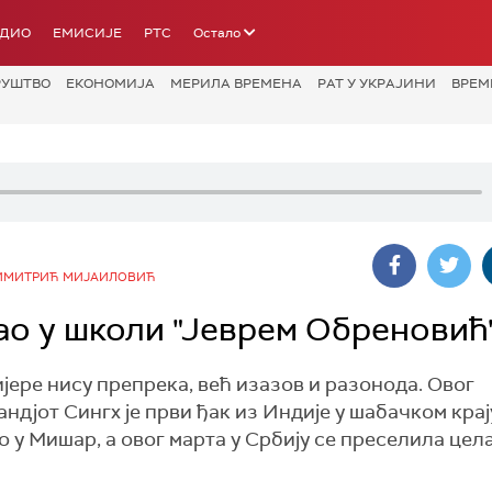
АДИО
ЕМИСИЈЕ
РТС
Остало
РУШТВО
ЕКОНОМИЈА
МЕРИЛА ВРЕМЕНА
РАТ У УКРАЈИНИ
ВРЕМ
ИМИТРИЋ МИЈАИЛОВИЋ
ао у школи "Јеврем Обреновић
јере нису препрека, већ изазов и разонода. Овог
ндјот Сингх је први ђак из Индије у шабачком крај
 у Мишар, а овог марта у Србију се преселила цел