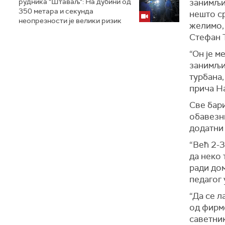
рудника "Штаваљ": На дубини од
занимљив
350 метара и секунда
нешто ср
неопрезности је велики ризик
желимо, 
Стефан 
“Он је м
занимљив
турбана,
прича Н
Све бари
обавезни
додатни
“Већ 2-3
да неко 
ради дом
педагог
“Да се 
од фирме
саветник