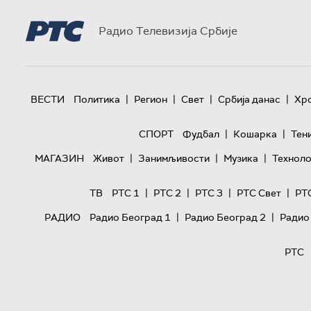
Радио Телевизија Србије
|
|
|
|
ВЕСТИ
Политика
Регион
Свет
Србија данас
Хр
|
|
СПОРТ
Фудбал
Кошарка
Тен
|
|
|
МАГАЗИН
Живот
Занимљивости
Музика
Техноло
|
|
|
|
ТВ
РТС 1
РТС 2
РТС 3
РТС Свет
РТ
|
|
РАДИО
Радио Београд 1
Радио Београд 2
Радио
РТС