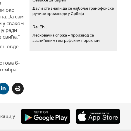
Cestitke za uspeh
з
Да ли сте знали да се најбоље грамофонске
ем око
ручице производе у Србији
па. Ја сам
м у сваком
Re: Eh...
ју ради
Лесковачка спржа – производ са
 свиђа.”
заштићеним географским пореклом
њен овде
отова 6-
тембра,
кацију