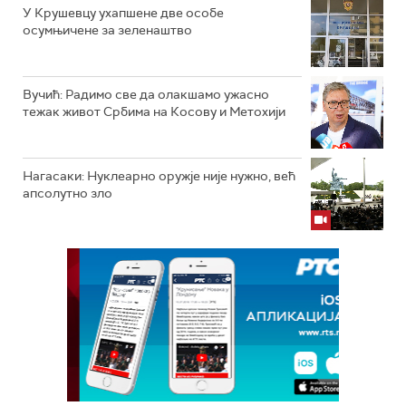
У Крушевцу ухапшене две особе
осумњичене за зеленаштво
Вучић: Радимо све да олакшамо ужасно
тежак живот Србима на Косову и Метохији
Нагасаки: Нуклеарно оружје није нужно, већ
апсолутно зло