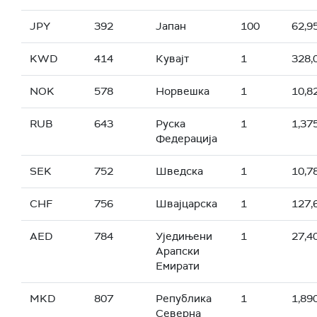
JPY
392
Јапан
100
62,9
KWD
414
Кувајт
1
328,
NOK
578
Норвешка
1
10,8
RUB
643
Руска
1
1,37
Федерација
SEK
752
Шведска
1
10,7
CHF
756
Швајцарска
1
127,
AED
784
Уједињени
1
27,4
Арапски
Емирати
MKD
807
Република
1
1,89
Северна