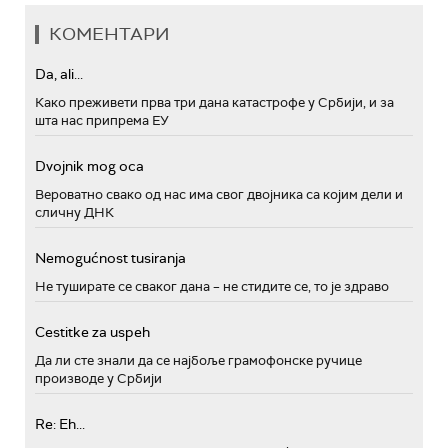
КОМЕНТАРИ
Da, ali...
Како преживети прва три дана катастрофе у Србији, и за
шта нас припрема ЕУ
Dvojnik mog oca
Вероватно свако од нас има свог двојника са којим дели и
сличну ДНК
Nemogućnost tusiranja
Не туширате се сваког дана – не стидите се, то је здраво
Cestitke za uspeh
Да ли сте знали да се најбоље грамофонске ручице
производе у Србији
Re: Eh...