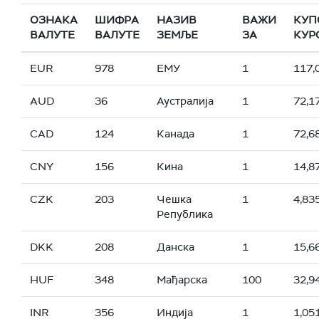
ОЗНАКА
ШИФРА
НАЗИВ
ВАЖИ
КУП
ВАЛУТЕ
ВАЛУТЕ
ЗЕМЉЕ
ЗА
КУР
EUR
978
ЕМУ
1
117,
AUD
36
Аустралија
1
72,1
CAD
124
Канада
1
72,6
CNY
156
Кина
1
14,8
CZK
203
Чешка
1
4,83
Република
DKK
208
Данска
1
15,6
HUF
348
Мађарска
100
32,9
INR
356
Индија
1
1,05