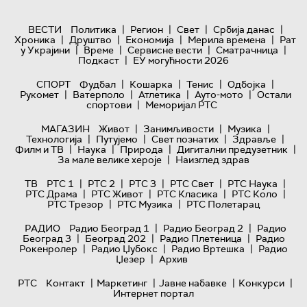
|
|
|
|
ВЕСТИ
Политика
Регион
Свет
Србија данас
|
|
|
|
Хроника
Друштво
Економија
Мерила времена
Рат
|
|
|
|
у Украјини
Време
Сервисне вести
Сматрачница
|
Подкаст
ЕУ могућности 2026
|
|
|
|
СПОРТ
Фудбал
Кошарка
Тенис
Одбојка
|
|
|
|
Рукомет
Ватерполо
Атлетика
Ауто-мото
Остали
|
спортови
Меморијал РТС
|
|
|
МАГАЗИН
Живот
Занимљивости
Музика
|
|
|
|
Технологијa
Путујемо
Свет познатих
Здравље
|
|
|
|
Филм и ТВ
Наука
Природа
Дигитални предузетник
|
За мале велике хероје
Наизглед здрав
|
|
|
|
|
ТВ
РТС 1
РТС 2
РТС 3
РТС Свет
РТС Наука
|
|
|
|
РТС Драма
РТС Живот
РТС Класика
РТС Коло
|
|
РТС Трезор
РТС Музика
РТС Полетарац
|
|
РАДИО
Радио Београд 1
Радио Београд 2
Радио
|
|
|
Београд 3
Београд 202
Радио Плетеница
Радио
|
|
|
Рокенролер
Радио Џубокс
Радио Вртешка
Радио
|
Џезер
Архив
|
|
|
|
РТС
Контакт
Маркетинг
Јавне набавке
Конкурси
Интернет портал