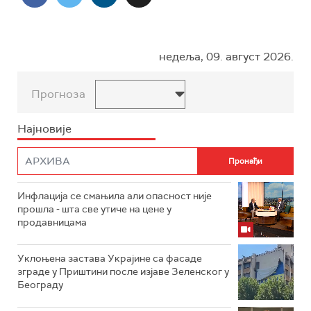
недеља, 09. август 2026.
Прогноза
Најновије
Инфлација се смањила али опасност није
прошла - шта све утиче на цене у
продавницама
Уклоњена застава Украјине са фасаде
зграде у Приштини после изјаве Зеленског у
Београду