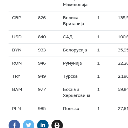
Македонија
GBP
826
Велика
1
135,
Британија
USD
840
САД
1
100,
BYN
933
Белорусија
1
35,9
RON
946
Румунија
1
22,2
TRY
949
Турска
1
2,19
BAM
977
Босна и
1
59,8
Херцеговина
PLN
985
Пољска
1
27,6