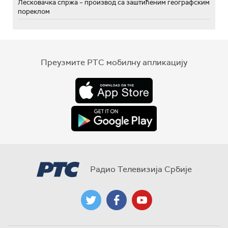
Лесковачка спржа – производ са заштићеним географским
пореклом
Преузмите РТС мобилну апликацију
Радио Телевизија Србије