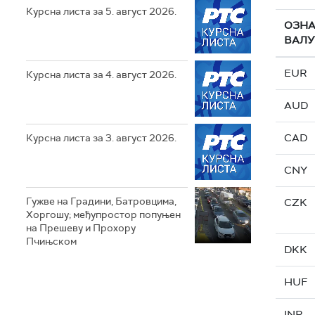
Курсна листа за 5. август 2026.
ОЗН
ВАЛУ
EUR
Курсна листа за 4. август 2026.
AUD
CAD
Курсна листа за 3. август 2026.
CNY
Гужве на Градини, Батровцима,
CZK
Хоргошу; међупростор попуњен
на Прешеву и Прохору
Пчињском
DKK
HUF
INR