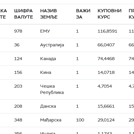
АКА
ШИФРА
НАЗИВ
ВАЖИ
КУПОВНИ
П
ТЕ
ВАЛУТЕ
ЗЕМЉЕ
ЗА
КУРС
К
978
ЕМУ
1
116,8591
11
36
Аустралија
1
66,0407
66
124
Канада
1
74,4468
74
156
Кина
1
14,0718
14
203
Чешка
1
4,7054
4,
Република
208
Данска
1
15,6661
15
348
Мађарска
100
29,0124
29
356
Индија
1
1,1743
1,