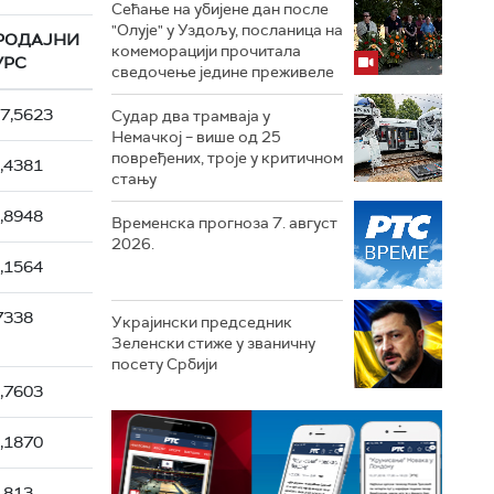
Сећање на убијене дан после
"Олује" у Уздољу, посланица на
РОДАЈНИ
комеморацији прочитала
УРС
сведочење једине преживеле
7,5623
Судар два трамваја у
Немачкој – више од 25
повређених, троје у критичном
,4381
стању
,8948
Временска прогноза 7. август
2026.
,1564
7338
Украјински председник
Зеленски стиже у званичну
посету Србији
,7603
,1870
1813