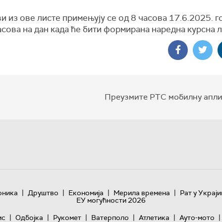
и из ове листе примењују се од 8 часова 17.6.2025. 
асова на дан када ће бити формирана наредна курсна л
Преузмите РТС мобилну апли
|
|
|
|
оника
Друштво
Економија
Мерила времена
Рат у Украји
ЕУ могућности 2026
|
|
|
|
|
|
ис
Одбојка
Рукомет
Ватерполо
Атлетика
Ауто-мото