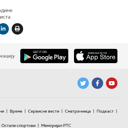
године
иста.
кацију
|
|
|
|
|
ни
Време
Сервисне вести
Сматрачница
Подкаст
|
Остали спортови
Меморијал РТС