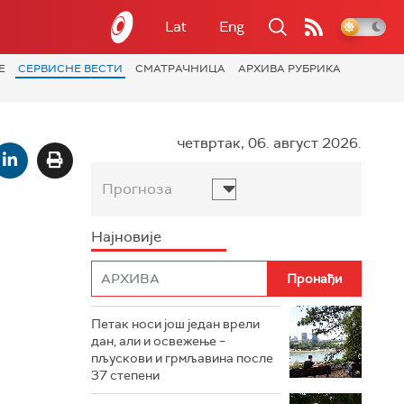
Lat
Eng
Е
СЕРВИСНЕ ВЕСТИ
СМАТРАЧНИЦА
АРХИВА РУБРИКА
четвртак, 06. август 2026.
Прогноза
Најновије
Петак носи још један врели
дан, али и освежење –
пљускови и грмљавина после
37 степени