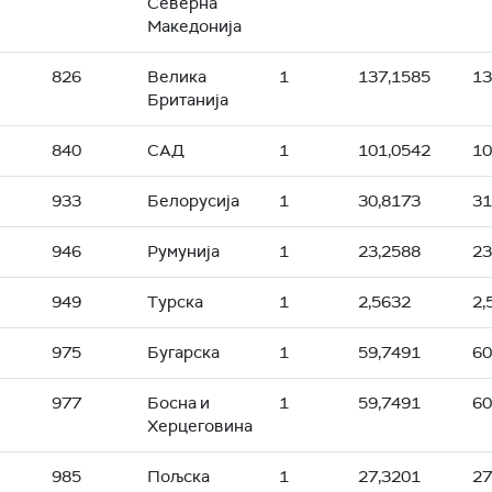
Северна
Македонија
826
Велика
1
137,1585
13
Британија
840
САД
1
101,0542
10
933
Белорусија
1
30,8173
31
946
Румунија
1
23,2588
23
949
Турска
1
2,5632
2,
975
Бугарска
1
59,7491
60
977
Босна и
1
59,7491
60
Херцеговина
985
Пољска
1
27,3201
27