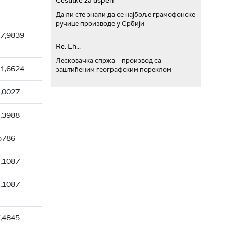
Cestitke za uspeh
Да ли сте знали да се најбоље грамофонске
ручице производе у Србији
7,9839
Re: Eh...
Лесковачка спржа – производ са
1,6624
заштићеним географским пореклом
,0027
,3988
5786
,1087
,1087
,4845