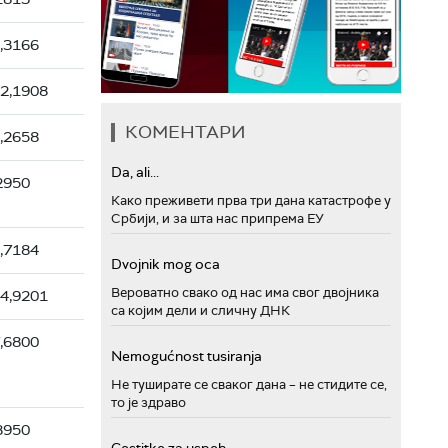
,3166
2,1908
КОМЕНТАРИ
,2658
Da, ali...
2950
Како преживети прва три дана катастрофе у
Србији, и за шта нас припрема ЕУ
,7184
Dvojnik mog oca
Вероватно свако од нас има свог двојника
4,9201
са којим дели и сличну ДНК
,6800
Nemogućnost tusiranja
Не туширате се сваког дана – не стидите се,
то је здраво
8950