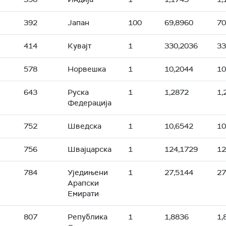
392
Јапан
100
69,8960
70
414
Кувајт
1
330,2036
33
578
Норвешка
1
10,2044
10
643
Руска
1
1,2872
1,
Федерација
752
Шведска
1
10,6542
10
756
Швајцарска
1
124,1729
12
784
Уједињени
1
27,5144
27
Арапски
Емирати
807
Република
1
1,8836
1,