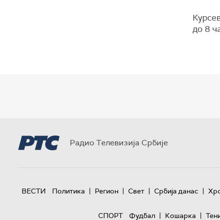
Курсев
до 8 ч
Радио Телевизија Србије
|
|
|
|
ВЕСТИ
Политика
Регион
Свет
Србија данас
Хр
|
|
СПОРТ
Фудбал
Кошарка
Тен