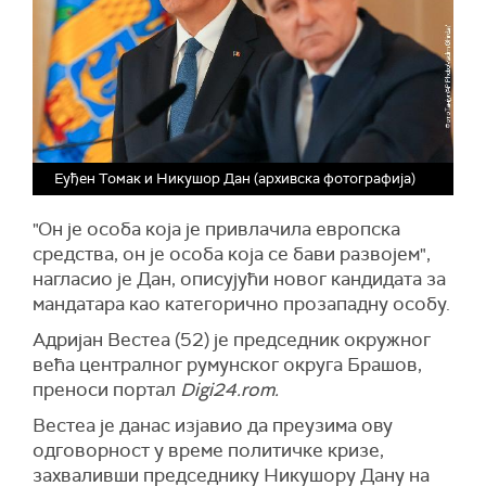
Еуђен Томак и Никушор Дан (архивска фотографија)
"Он је особа која је привлачила европска
средства, он је особа која се бави развојем",
нагласио је Дан, описујући новог кандидата за
мандатара као категорично прозападну особу.
Адријан Вестеа (52) је председник окружног
већа централног румунског округа Брашов,
преноси портал
Digi24.rom.
Вестеа је данас изјавио да преузима ову
одговорност у време политичке кризе,
захваливши председнику Никушору Дану на