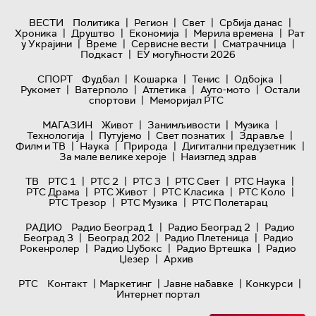
|
|
|
|
ВЕСТИ
Политика
Регион
Свет
Србија данас
|
|
|
|
Хроника
Друштво
Економија
Мерила времена
Рат
|
|
|
|
у Украјини
Време
Сервисне вести
Сматрачница
|
Подкаст
ЕУ могућности 2026
|
|
|
|
СПОРТ
Фудбал
Кошарка
Тенис
Одбојка
|
|
|
|
Рукомет
Ватерполо
Атлетика
Ауто-мото
Остали
|
спортови
Меморијал РТС
|
|
|
МАГАЗИН
Живот
Занимљивости
Музика
|
|
|
|
Технологијa
Путујемо
Свет познатих
Здравље
|
|
|
|
Филм и ТВ
Наука
Природа
Дигитални предузетник
|
За мале велике хероје
Наизглед здрав
|
|
|
|
|
ТВ
РТС 1
РТС 2
РТС 3
РТС Свет
РТС Наука
|
|
|
|
РТС Драма
РТС Живот
РТС Класика
РТС Коло
|
|
РТС Трезор
РТС Музика
РТС Полетарац
|
|
РАДИО
Радио Београд 1
Радио Београд 2
Радио
|
|
|
Београд 3
Београд 202
Радио Плетеница
Радио
|
|
|
Рокенролер
Радио Џубокс
Радио Вртешка
Радио
|
Џезер
Архив
|
|
|
|
РТС
Контакт
Маркетинг
Јавне набавке
Конкурси
Интернет портал