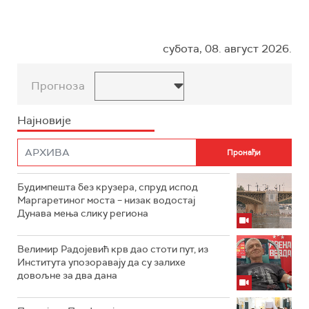
субота, 08. август 2026.
Прогноза
Најновије
Будимпешта без крузера, спруд испод
Маргаретиног моста – низак водостај
Дунава мења слику региона
Велимир Радојевић крв дао стоти пут, из
Института упозоравају да су залихе
довољне за два дана