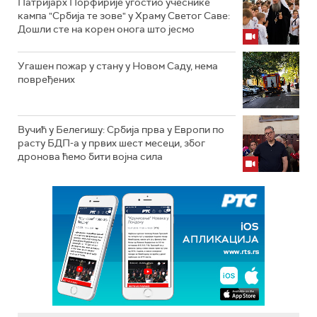
Патријарх Порфирије угостио учеснике
кампа "Србија те зове" у Храму Светог Саве:
Дошли сте на корен онога што јесмо
Угашен пожар у стану у Новом Саду, нема
повређених
Вучић у Белегишу: Србија прва у Европи по
расту БДП-а у првих шест месеци, због
дронова ћемо бити војна сила