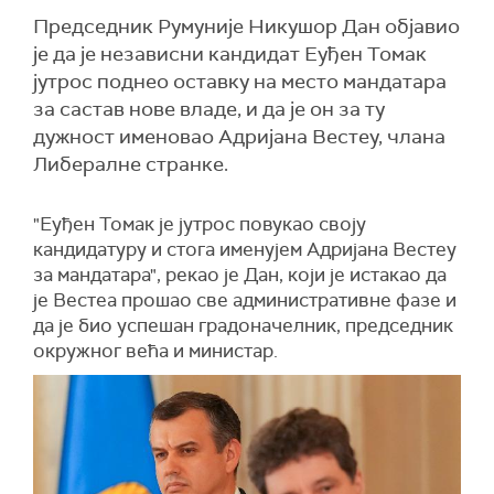
Председник Румуније Никушор Дан објавио
је да је независни кандидат Еуђен Томак
јутрос поднео оставку на место мандатара
за састав нове владе, и да је он за ту
дужност именовао Адријана Вестеу, члана
Либералне странке.
"Еуђен Томак је јутрос повукао своју
кандидатуру и стога именујем Адријана Вестеу
за мандатара", рекао је Дан, који је истакао да
је Вестеа прошао све административне фазе и
да је био успешан градоначелник, председник
окружног већа и министар.