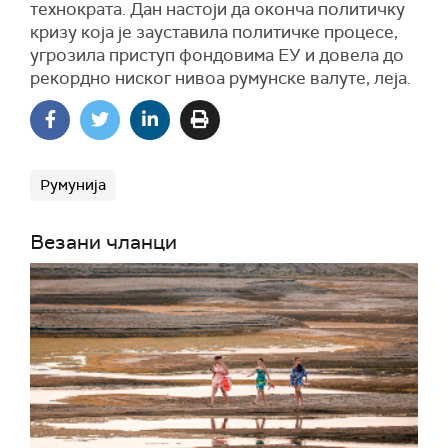
технократа. Дан настоји да оконча политичку
кризу која је зауставила политичке процесе,
угрозила приступ фондовима ЕУ и довела до
рекордно ниског нивоа румунске валуте, леја.
Румунија
Везани чланци