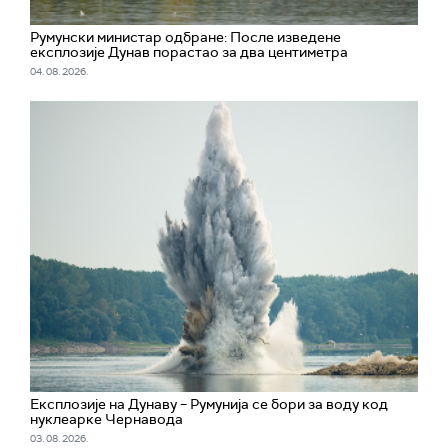
Румунски министар одбране: После изведене
експлозије Дунав порастао за два центиметра
04. 08. 2026.
Експлозије на Дунаву – Румунија се бори за воду код
нуклеарке Чернавода
03. 08. 2026.