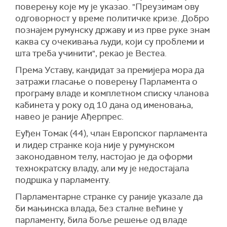
поверењу које му је указао. "Преузимам ову
одговорност у време политичке кризе. Добро
познајем румунску државу и из прве руке знам
каква су очекивања људи, који су проблеми и
шта треба учинити", рекао је Вестеа.
Према Уставу, кандидат за премијера мора да
затражи гласање о поверењу Парламента о
програму владе и комплетном списку чланова
кабинета у року од 10 дана од именовања,
навео је раније Ађерпрес.
Еуђен Томак (44), члан Европског парламента
и лидер странке која није у румунском
законодавном телу, настојао је да оформи
технократску владу, али му је недостајала
подршка у парламенту.
Парламентарне странке су раније указале да
би мањинска влада, без сталне већине у
парламенту, била боље решење од владе