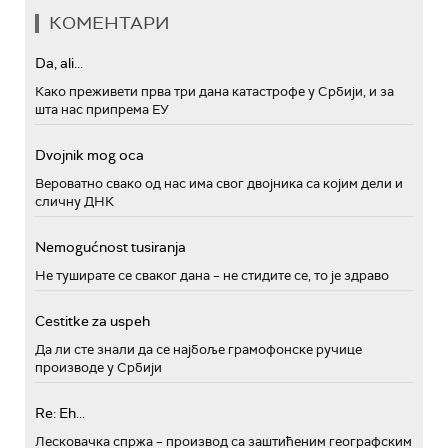
КОМЕНТАРИ
Da, ali...
Како преживети прва три дана катастрофе у Србији, и за
шта нас припрема ЕУ
Dvojnik mog oca
Вероватно свако од нас има свог двојника са којим дели и
сличну ДНК
Nemogućnost tusiranja
Не туширате се сваког дана – не стидите се, то је здраво
Cestitke za uspeh
Да ли сте знали да се најбоље грамофонске ручице
производе у Србији
Re: Eh...
Лесковачка спржа – производ са заштићеним географским