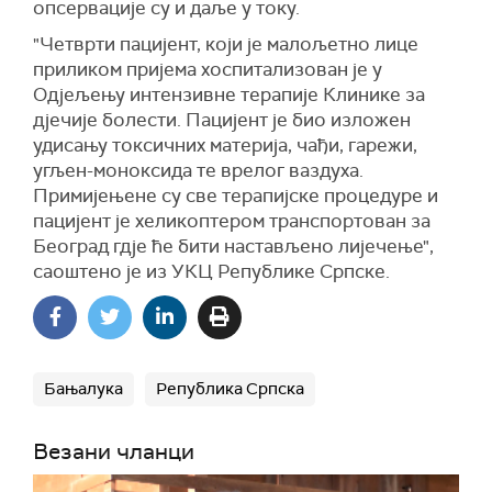
опсервације су и даље у току.
"Четврти пацијент, који је малољетно лице
приликом пријема хоспитализован је у
Одјељењу интензивне терапије Клинике за
дјечије болести. Пацијент је био изложен
удисању токсичних материја, чађи, гарежи,
угљен-моноксида те врелог ваздуха.
Примијењене су све терапијске процедуре и
пацијент је хеликоптером транспортован за
Београд гдје ће бити настављено лијечење",
саоштено је из УКЦ Републике Српске.
Бањалука
Република Српска
Везани чланци