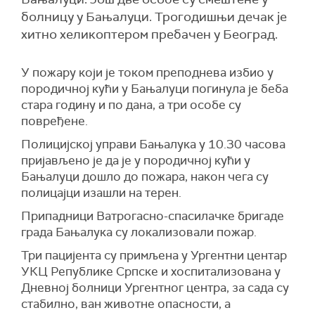
болницу у Бањалуци. Трогодишњи дечак је
хитно хеликоптером пребачен у Београд.
У пожару који је током преподнева избио у
породичној кући у Бањалуци погинула је беба
стара годину и по дана, а три особе су
повређене.
Полицијској управи Бањалука у 10.30 часова
пријављено је да је у породичној кући у
Бањалуци дошло до пожара, након чега су
полицајци изашли на терен.
Припадници Ватрогасно-спасилачке бригаде
града Бањалука су локализовали пожар.
Три пацијента су примљена у Ургентни центар
УКЦ Републике Српске и хоспитализована у
Дневној болници Ургентног центра, за сада су
стабилно, ван животне опасности, а