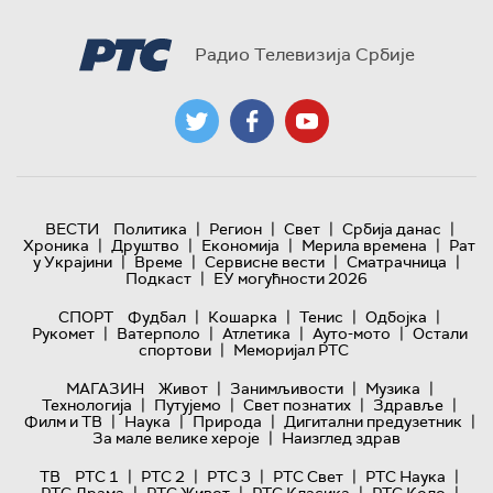
Радио Телевизија Србије
|
|
|
|
ВЕСТИ
Политика
Регион
Свет
Србија данас
|
|
|
|
Хроника
Друштво
Економија
Мерила времена
Рат
|
|
|
|
у Украјини
Време
Сервисне вести
Сматрачница
|
Подкаст
ЕУ могућности 2026
|
|
|
|
СПОРТ
Фудбал
Кошарка
Тенис
Одбојка
|
|
|
|
Рукомет
Ватерполо
Атлетика
Ауто-мото
Остали
|
спортови
Меморијал РТС
|
|
|
МАГАЗИН
Живот
Занимљивости
Музика
|
|
|
|
Технологијa
Путујемо
Свет познатих
Здравље
|
|
|
|
Филм и ТВ
Наука
Природа
Дигитални предузетник
|
За мале велике хероје
Наизглед здрав
|
|
|
|
|
ТВ
РТС 1
РТС 2
РТС 3
РТС Свет
РТС Наука