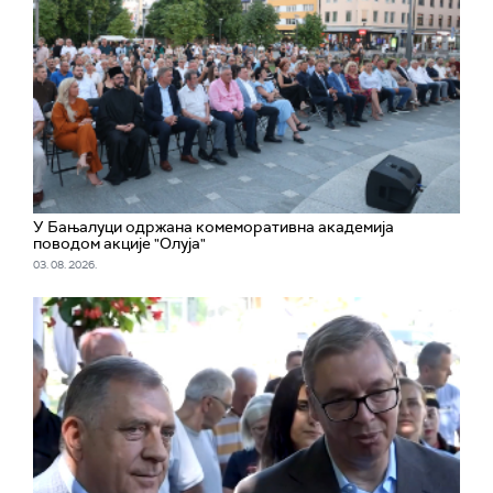
У Бањалуци одржана комеморативна академија
поводом акције "Олуја"
03. 08. 2026.