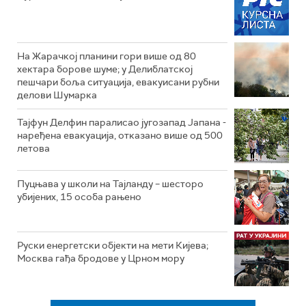
На Жарачкој планини гори више од 80
хектара борове шуме; у Делиблатској
пешчари боља ситуација, евакуисани рубни
делови Шумарка
Тајфун Делфин паралисао југозапад Јапана -
наређена евакуација, отказано више од 500
летова
Пуцњава у школи на Тајланду – шесторо
убијених, 15 особа рањено
Руски енергетски објекти на мети Кијева;
Москва гађа бродове у Црном мору