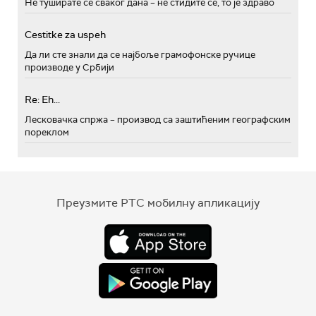
Не туширате се сваког дана – не стидите се, то је здраво
Cestitke za uspeh
Да ли сте знали да се најбоље грамофонске ручице
производе у Србији
Re: Eh...
Лесковачка спржа – производ са заштићеним географским
пореклом
Преузмите РТС мобилну апликацију