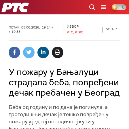
РТС
ИЗВОР:
ПЕТАК, 05.06.2026, 19:24 -
АУТОР:
> 19:38
РТС, РТРС
У пожару у Бањалуци
страдала беба, повређени
дечак пребачен у Београд
Беба од годину и по дана је погинула, а
трогодишњи дечак је тешко повређен у
пожару у једној породичној кући у
Бањалуци. Још две особе су смештене у