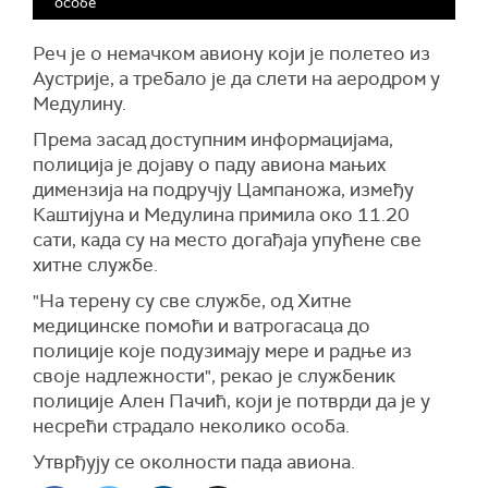
особе
Реч је о немачком авиону који је полетео из
Аустрије, а требало је да слети на аеродром у
Медулину.
Према засад доступним информацијама,
полиција је дојаву о паду авиона мањих
димензија на подручју Цампаножа, између
Каштијуна и Медулина примила око 11.20
сати, када су на место догађаја упућене све
хитне службе.
"На терену су све службе, од Хитне
медицинске помоћи и ватрогасаца до
полиције које подузимају мере и радње из
своје надлежности", рекао је службеник
полиције Ален Пачић, који је потврди да је у
несрећи страдало неколико особа.
Утврђују се околности пада авиона.