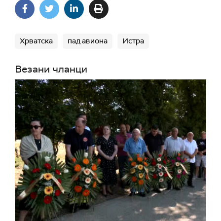
Хрватска
пад авиона
Истра
Везани чланци