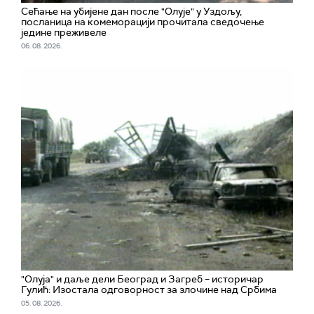
Сећање на убијене дан после "Олује" у Уздољу,
посланица на комеморацији прочитала сведочење
једине преживеле
06. 08. 2026.
"Олуја" и даље дели Београд и Загреб – историчар
Гулић: Изостала одговорност за злочине над Србима
05. 08. 2026.