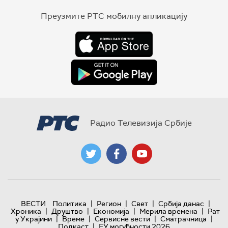
Преузмите РТС мобилну апликацију
Радио Телевизија Србије
|
|
|
|
ВЕСТИ
Политика
Регион
Свет
Србија данас
|
|
|
|
Хроника
Друштво
Економија
Мерила времена
Рат
|
|
|
|
у Украјини
Време
Сервисне вести
Сматрачница
|
Подкаст
ЕУ могућности 2026