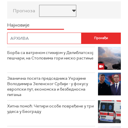
Прогноза
Најновије
Борба са ватреном стихијом у Делиблатској
пешчари, на Столовима гори ниско растиње
Званична посета председника Украјине
Володимира Зеленског Србији - у фокусу
европски пут, економска и безбедносна
питања
Хитна помоћ: Четири особе повређене у три
удеса у Београду