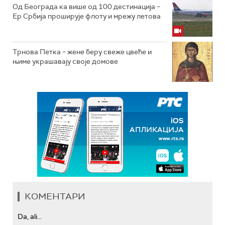
Од Београда ка више од 100 дестинација –
Ер Србија проширује флоту и мрежу летова
Трнова Петка – жене беру свеже цвеће и
њиме украшавају своје домове
КОМЕНТАРИ
Da, ali...