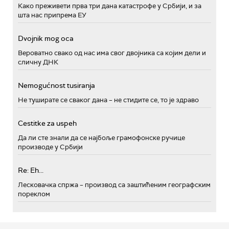
Како преживети прва три дана катастрофе у Србији, и за
шта нас припрема ЕУ
Dvojnik mog oca
Вероватно свако од нас има свог двојника са којим дели и
сличну ДНК
Nemogućnost tusiranja
Не туширате се сваког дана – не стидите се, то је здраво
Cestitke za uspeh
Да ли сте знали да се најбоље грамофонске ручице
производе у Србији
Re: Eh...
Лесковачка спржа – производ са заштићеним географским
пореклом