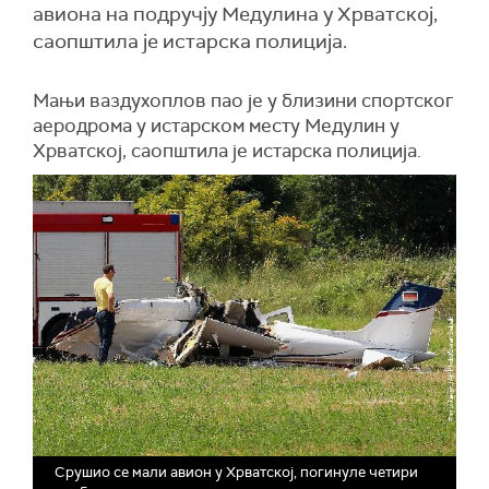
авиона на подручју Медулина у Хрватској,
саопштила је истарска полиција.
Мањи ваздухоплов пао је у близини спортског
аеродрома у истарском месту Медулин у
Хрватској, саопштила је истарска полиција.
Срушио се мали авион у Хрватској, погинуле четири