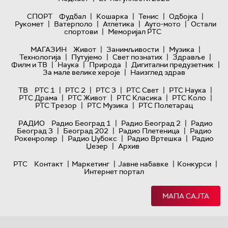
|
|
|
|
СПОРТ
Фудбал
Кошарка
Тенис
Одбојка
|
|
|
|
Рукомет
Ватерполо
Атлетика
Ауто-мото
Остали
|
спортови
Меморијал РТС
|
|
|
МАГАЗИН
Живот
Занимљивости
Музика
|
|
|
|
Технологијa
Путујемо
Свет познатих
Здравље
|
|
|
|
Филм и ТВ
Наука
Природа
Дигитални предузетник
|
За мале велике хероје
Наизглед здрав
|
|
|
|
|
ТВ
РТС 1
РТС 2
РТС 3
РТС Свет
РТС Наука
|
|
|
|
РТС Драма
РТС Живот
РТС Класика
РТС Коло
|
|
РТС Трезор
РТС Музика
РТС Полетарац
|
|
РАДИО
Радио Београд 1
Радио Београд 2
Радио
|
|
|
Београд 3
Београд 202
Радио Плетеница
Радио
|
|
|
Рокенролер
Радио Џубокс
Радио Вртешка
Радио
|
Џезер
Архив
|
|
|
|
РТС
Контакт
Маркетинг
Јавне набавке
Конкурси
Интернет портал
МАПА САЈТА