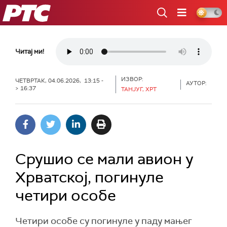
РТС
Читај ми!
ИЗВОР:
ЧЕТВРТАК, 04.06.2026, 13:15 -
АУТОР:
> 16:37
ТАНЈУГ, ХРТ
Срушио се мали авион у
Хрватској, погинуле
четири особе
Четири особе су погинуле у паду мањег