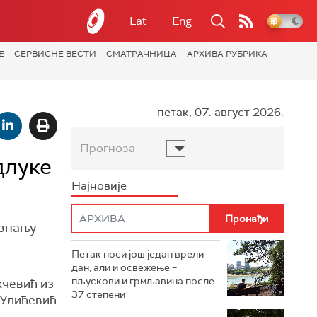
Lat
Eng
Е
СЕРВИСНЕ ВЕСТИ
СМАТРАЧНИЦА
АРХИВА РУБРИКА
петак, 07. август 2026.
Прогноза
длуке
Најновије
изнању
Петак носи још један врели
дан, али и освежење –
пљускови и грмљавина после
кчевић из
37 степени
 Улићевић