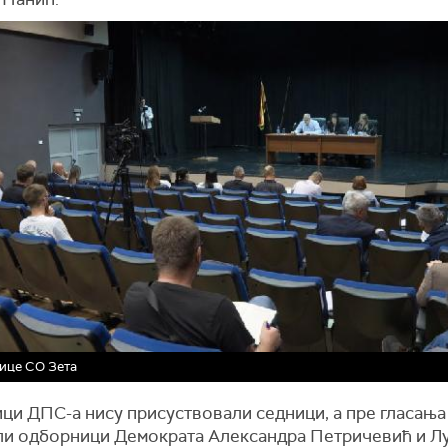
ице СО Зета
ци ДПС-а нису присуствовали седници, а пре гласања 
ли одборници Демократа Александра Петричевић и Л