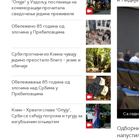
"Олује" у Уздољу, посланица на
комеморацији прочитала
сведочење једине преживеле
Обележено 85 година од
злочина у Пребиловцима
Срби прогнани из Книна чувају
једино преостало благо – језик и
обичаје
Обележавање 85 година од
злочина над Србима у
Пребиловцима
Книн – Хрвати славе "Олују",
Са седн
Срби се сећају погрома и тугују за
изгубљеним огњиштем
Одборни
напусти