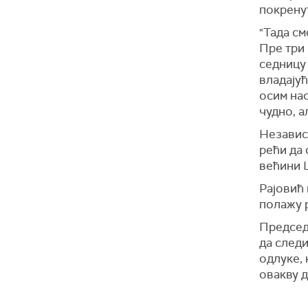
покрену
"Тада см
Пре три 
седницу 
владајућ
осим нас
чудно, а
Независн
рећи да 
већини 
Рајовић 
полажу 
Председ
да след
одлуке, 
овакву д