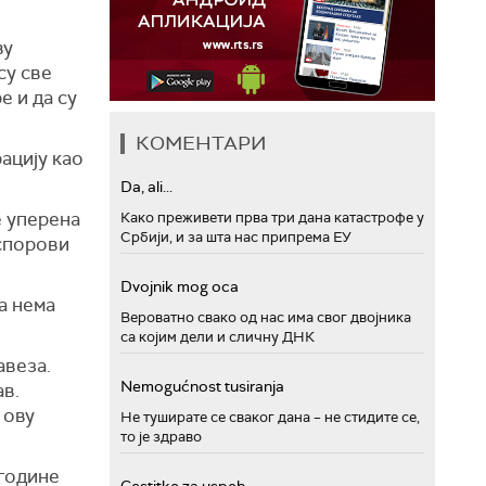
ву
су све
 и да су
КОМЕНТАРИ
ацију као
Da, ali...
е уперена
Како преживети прва три дана катастрофе у
Србији, и за шта нас припрема ЕУ
 спорови
Dvojnik mog oca
а нема
Вероватно свако од нас има свог двојника
са којим дели и сличну ДНК
авеза.
Nemogućnost tusiranja
ав.
 ову
Не туширате се сваког дана – не стидите се,
то је здраво
 године