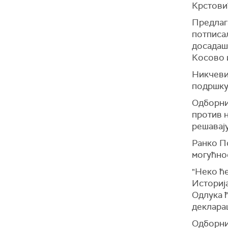
Крстов
Предлага
потписал
досадаш
Косово 
Никчеви
подршку
Одборни
против н
решавају
Ранко П
могућно
"Неко ће
Историја
Одлука ћ
декларац
Одборник