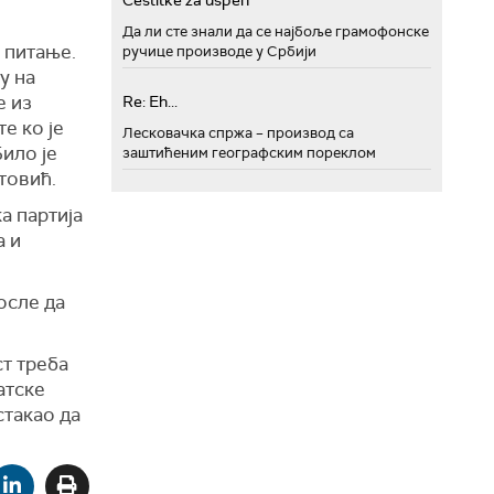
Cestitke za uspeh
а.
Да ли сте знали да се најбоље грамофонске
о питање.
ручице производе у Србији
у на
е из
Re: Eh...
е ко је
Лесковачка спржа – производ са
Било је
заштићеним географским пореклом
Крстовић.
а партија
а и
осле да
т треба
атске
стакао да