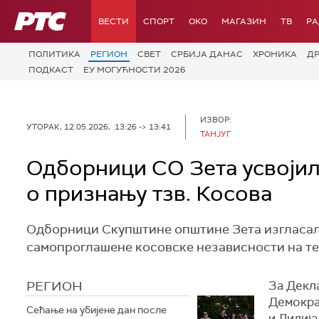
РТС
ВЕСТИ
СПОРТ
OKO
МАГАЗИН
ТВ
Р
ПОЛИТИКА
РЕГИОН
СВЕТ
СРБИЈА ДАНАС
ХРОНИКА
Д
ПОДКАСТ
ЕУ МОГУЋНОСТИ 2026
ИЗВОР:
УТОРАК, 12.05.2026, 13:26 -> 13:41
ТАНЈУГ
Одборници СО Зета усвојил
о признању тзв. Косова
Одборници Скупштине општине Зета изгласали
самопроглашене косовске независности на те
РЕГИОН
За Декл
Демокра
Сећање на убијене дан после
и Лидија