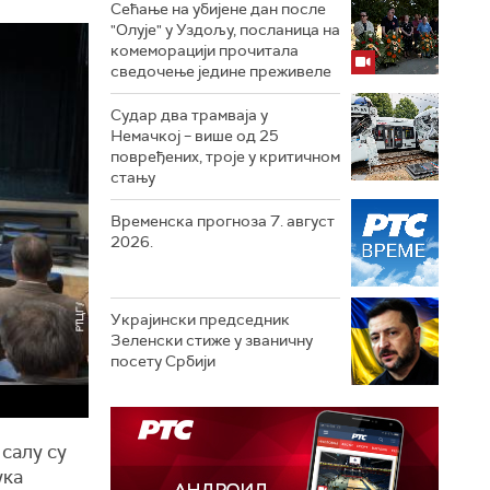
Сећање на убијене дан после
"Олује" у Уздољу, посланица на
комеморацији прочитала
сведочење једине преживеле
Судар два трамваја у
Немачкој – више од 25
повређених, троје у критичном
стању
Временска прогноза 7. август
2026.
Украјински председник
Зеленски стиже у званичну
посету Србији
салу су
ука