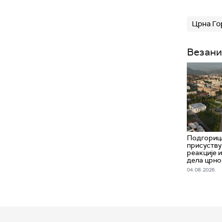
Црна Го
Везани
Подгорица
присуству
реакције 
дела црно
04. 08. 2026.