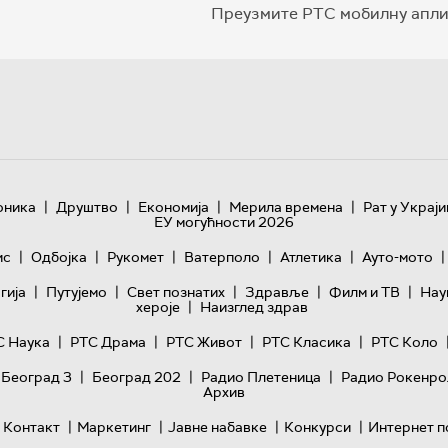
Преузмите РТС мобилну апли
|
|
|
|
оника
Друштво
Економија
Мерила времена
Рат у Украји
ЕУ могућности 2026
|
|
|
|
|
|
ис
Одбојка
Рукомет
Ватерполо
Атлетика
Ауто-мото
|
|
|
|
|
гијa
Путујемо
Свет познатих
Здравље
Филм и ТВ
Нау
|
хероје
Наизглед здрав
|
|
|
|
С Наука
РТС Драма
РТС Живот
РТС Класика
РТС Коло
|
|
|
 Београд 3
Београд 202
Радио Плетеница
Радио Рокенро
Архив
|
|
|
|
Контакт
Маркетинг
Јавне набавке
Конкурси
Интернет п