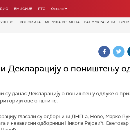
АДИО
ЕМИСИЈЕ
РТС
Остало
РУШТВО
ЕКОНОМИЈА
МЕРИЛА ВРЕМЕНА
РАТ У УКРАЈИНИ
ВРЕМ
и Декларацију о поништењу о
 су данас Декларацију о поништењу одлуке о пр
риторији ове општине.
арацију гласали су одборници ДНП-а, Нове, Марко Ву
та и независни одборници Никола Рајовић, Светозар
 Панић.