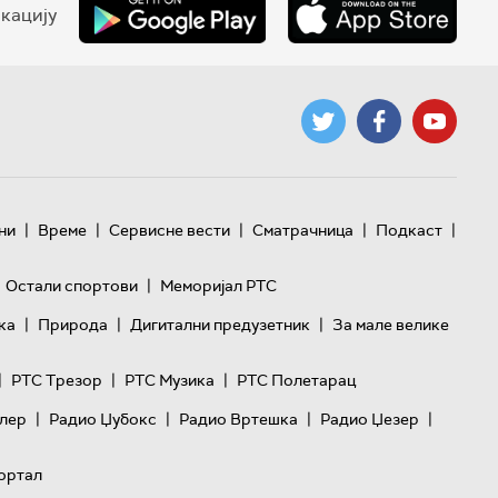
кацију
|
|
|
|
|
ни
Време
Сервисне вести
Сматрачница
Подкаст
|
Остали спортови
Меморијал РТС
|
|
|
ка
Природа
Дигитални предузетник
За мале велике
|
|
|
РТС Трезор
РТС Музика
РТС Полетарац
|
|
|
|
лер
Радио Џубокс
Радио Вртешка
Радио Џезер
ортал