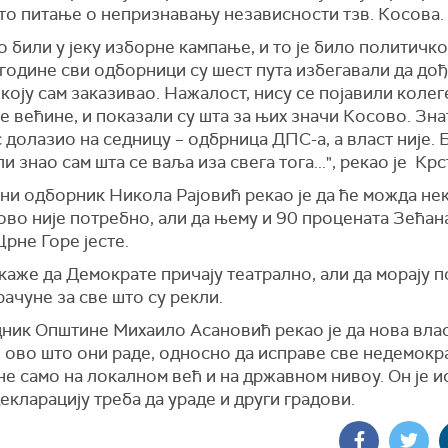
то питање о непризнавању независности тзв. Косов
о били у јеку изборне кампање, и то је било политичк
године сви одборници су шест пута избегавали да дођ
коју сам заказивао. Нажалост, нису се појавили колег
е већине, и показали су шта за њих значи Косово. Знат
 долазио на седницу – одбрница ДПС-а, а власт није. 
ли знао сам шта се ваља иза свега тога...", рекао је 
и одборник Никола Рајовић рекао је да ће можда нек
ово није потребно, али да њему и 90 процената Зећан
Црне Горе јесте.
каже да Демократе причају театрално, али да морају п
рачуне за све што су рекли.
ник Општине Михаило Асановић рекао је да нова влас
и ово што они раде, односно да исправе све недемокр
не само на локалном већ и на државном нивоу. Он је и
екларацију треба да ураде и други градови.