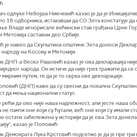
ић.
ч одлуке Небојша Никчевић казао је да је Иницијати
о 18 одборника, истакавши да СО Зета констатује да 
ње Владе игнорисале већински став грађана Црне Горе
и Метохија саставни део Србије.
ћ је навео да Скупштина општине Зета доноси Деклар
 народу на Косову и Метохији.
к ДНП-а Веско Рашовић казао је ова декларација ниј
иједног народа. Он истиче да није грех тражити да се
 мирним путем, те да је то сврха ове декларације.
оповић (ДНП) каже да су свесни да локална Скупштин
ст да мења национални статус.
 рећи да ово није наша надлежност, али јесте наша об
 не памти оне који су ћутали, већ оне који су имали ст
е остати забележена у историји да је ова Зета донела
ију", казао је Поповић.
 Демократа Лука Крстовић подсетио је да је пре три