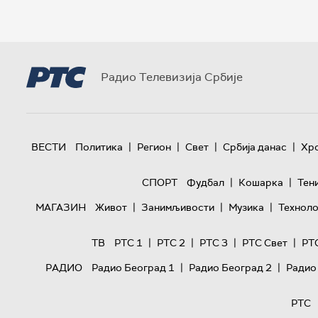
Радио Телевизија Србије
|
|
|
|
ВЕСТИ
Политика
Регион
Свет
Србија данас
Хр
|
|
СПОРТ
Фудбал
Кошарка
Тен
|
|
|
МАГАЗИН
Живот
Занимљивости
Музика
Техноло
|
|
|
|
ТВ
РТС 1
РТС 2
РТС 3
РТС Свет
РТ
|
|
РАДИО
Радио Београд 1
Радио Београд 2
Радио
РТС