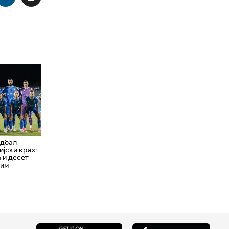
удбал
јски крах:
 и десет
ним