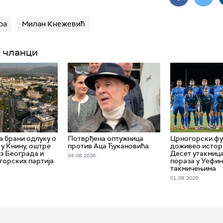
ра
Милан Кнежевић
 чланци
 брани одлуку о
Потврђена оптужница
Црногорски ф
 у Книну, оштре
против Аца Ђукановића
доживео истори
из Београда и
Десет утакмица
04. 08. 2026.
горских партија
пораза у Уефи
такмичењима
01. 08. 2026.